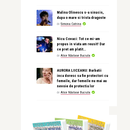
Malina Olinescu s-a sinucis,
dupa o mare si trista dragoste
de
Simona Catrina
Nicu Covaci: Tot ce mi-am
propus in viata am reusit! Dar
ce pret am platit…
de
Alice Năstase Buciuta
AURORA LIICEANU: Barbatii
inca doresc sa fie protectori cu
femeile, dar femeile nu mai au
nevoie de protectia lor
de
Alice Năstase Buciuta