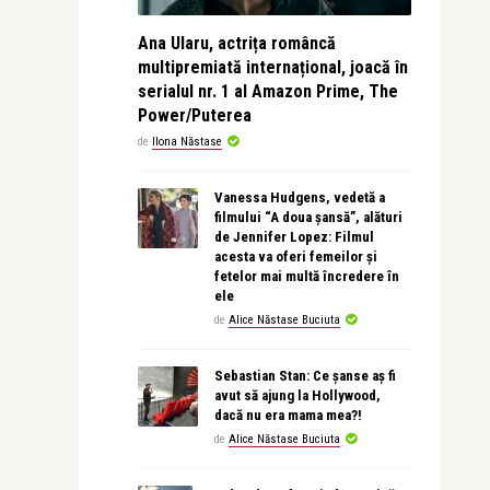
Ana Ularu, actrița româncă
multipremiată internațional, joacă în
serialul nr. 1 al Amazon Prime, The
Power/Puterea
de
Ilona Năstase
Vanessa Hudgens, vedetă a
filmului “A doua șansă”, alături
de Jennifer Lopez: Filmul
acesta va oferi femeilor și
fetelor mai multă încredere în
ele
de
Alice Năstase Buciuta
Sebastian Stan: Ce șanse aș fi
avut să ajung la Hollywood,
dacă nu era mama mea?!
de
Alice Năstase Buciuta