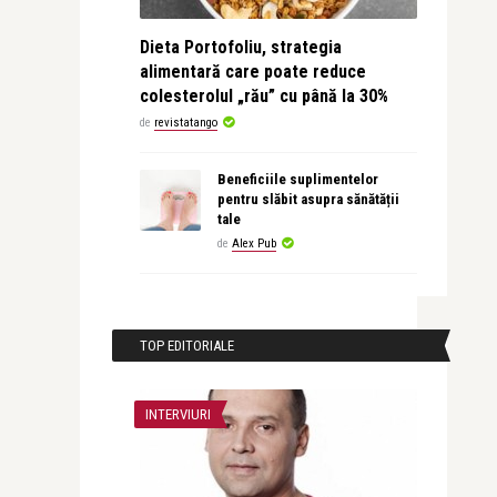
Dieta Portofoliu, strategia
alimentară care poate reduce
colesterolul „rău” cu până la 30%
de
revistatango
Beneficiile suplimentelor
pentru slăbit asupra sănătății
tale
de
Alex Pub
TOP EDITORIALE
INTERVIURI