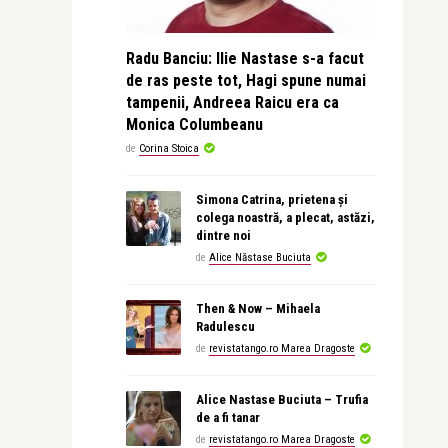
Radu Banciu: Ilie Nastase s-a facut
de ras peste tot, Hagi spune numai
tampenii, Andreea Raicu era ca
Monica Columbeanu
de
Corina Stoica
Simona Catrina, prietena și
colega noastră, a plecat, astăzi,
dintre noi
de
Alice Năstase Buciuta
Then & Now – Mihaela
Radulescu
de
revistatango.ro Marea Dragoste
Alice Nastase Buciuta – Trufia
de a fi tanar
de
revistatango.ro Marea Dragoste