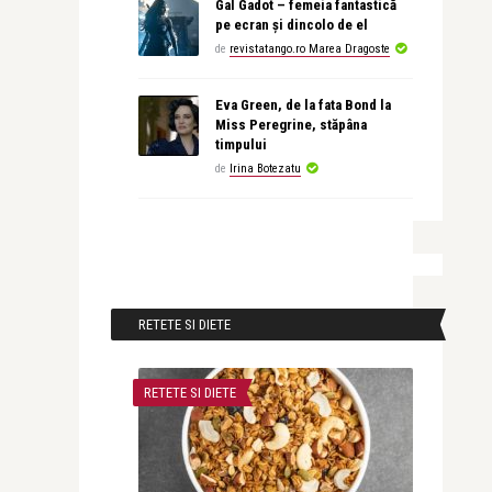
Gal Gadot – femeia fantastică
pe ecran și dincolo de el
de
revistatango.ro Marea Dragoste
Eva Green, de la fata Bond la
Miss Peregrine, stăpâna
timpului
de
Irina Botezatu
RETETE SI DIETE
RETETE SI DIETE