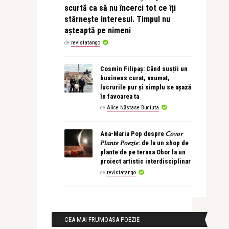
scurtă ca să nu încerci tot ce îți
stârnește interesul. Timpul nu
așteaptă pe nimeni
de
revistatango
Cosmin Filipaș: Când susții un
business curat, asumat,
lucrurile pur și simplu se așază
în favoarea ta
de
Alice Năstase Buciuta
Ana-Maria Pop despre 𝐶𝑜𝑣𝑜𝑟
𝑃𝑙𝑎𝑛𝑡𝑒 𝑃𝑜𝑒𝑧𝑖𝑒: de la un shop de
plante de pe terasa Obor la un
proiect artistic interdisciplinar
de
revistatango
CEA MAI FRUMOASA POEZIE