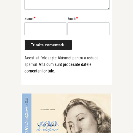
*
*
Nume:
Email:
Alice Năstase B
Painted Soun
Prună’s “Al ...
Acest sit folosește Akismet pentru a reduce
spamul.
Află cum sunt procesate datele
comentariilor tale
.