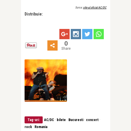
Sursa:
site-ul oficial AC/DC
Distribuie:
0
Share
·
·
·
·
Tag-uri:
AC/DC
bilete
Bucuresti
concert
·
rock
Romania