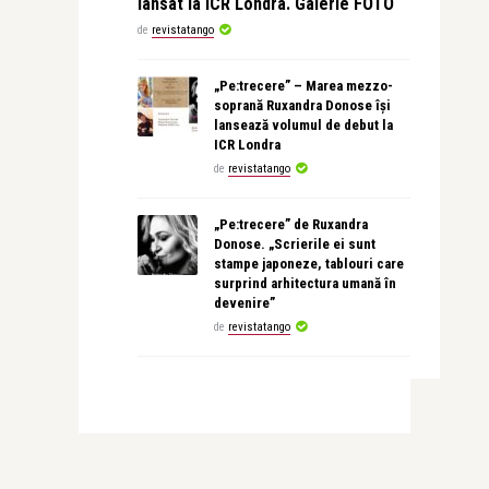
lansat la ICR Londra. Galerie FOTO
de
revistatango
„Pe:trecere” – Marea mezzo-
soprană Ruxandra Donose își
lansează volumul de debut la
ICR Londra
de
revistatango
„Pe:trecere” de Ruxandra
Donose. „Scrierile ei sunt
stampe japoneze, tablouri care
surprind arhitectura umană în
devenire”
de
revistatango