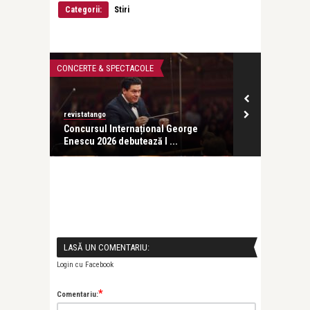
Categorii:
Stiri
CONCERTE & SPECTACOLE
CONCERTE & SP
revistatango
ă seară
Concursul Internațional George
Enescu 2026 debutează l ...
LASĂ UN COMENTARIU:
Login cu Facebook
*
Comentariu: