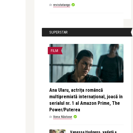
de
revistatango
SUPERSTAR
FILM
Ana Ularu, actrița româncă
multipremiată internațional, joacă în
serialul nr. 1 al Amazon Prime, The
Power/Puterea
de
Ilona Năstase
Vanessa Hudgens, vedetă a