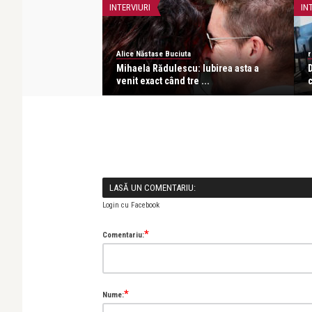
INTERVIURI
IN
Alice Năstase Buciuta
r
acho: Îmi iubesc
Mihaela Rădulescu: Iubirea asta a
D
 o ...
venit exact când tre ...
c
LASĂ UN COMENTARIU:
Login cu Facebook
*
Comentariu:
*
Nume: