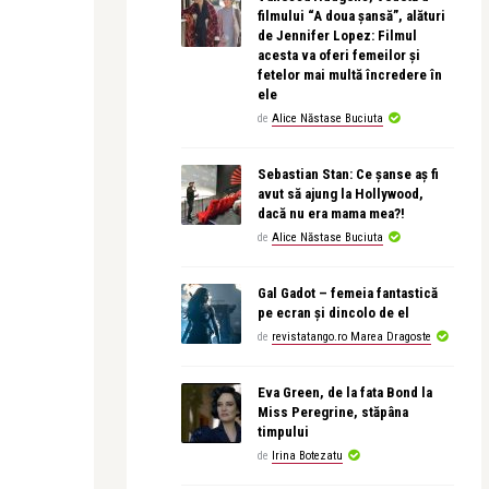
filmului “A doua șansă”, alături
de Jennifer Lopez: Filmul
acesta va oferi femeilor și
fetelor mai multă încredere în
ele
de
Alice Năstase Buciuta
Sebastian Stan: Ce șanse aș fi
avut să ajung la Hollywood,
dacă nu era mama mea?!
de
Alice Năstase Buciuta
Gal Gadot – femeia fantastică
pe ecran și dincolo de el
de
revistatango.ro Marea Dragoste
Eva Green, de la fata Bond la
Miss Peregrine, stăpâna
timpului
de
Irina Botezatu