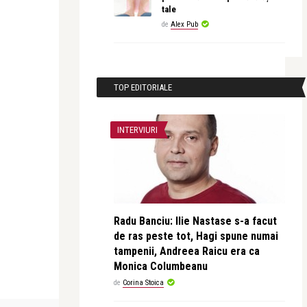
tale
de
Alex Pub
TOP EDITORIALE
INTERVIURI
Radu Banciu: Ilie Nastase s-a facut
de ras peste tot, Hagi spune numai
tampenii, Andreea Raicu era ca
Monica Columbeanu
de
Corina Stoica