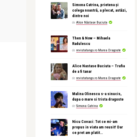
LIFE
CEA MAI FRUMO
Simona Catrina, prietena și
colega noastră, a plecat, astăzi,
dintre noi
de
Alice Năstase Buciuta
revistatango
revistatango
iul
Ana Blandiana: Poate oare „acel ceva
Leonid Dimo
.
plăpând , înar ...
Then & Now – Mihaela
Radulescu
de
revistatango.ro Marea Dragoste
Alice Nastase Buciuta – Trufia
de a fi tanar
de
revistatango.ro Marea Dragoste
Malina Olinescu s-a sinucis,
dupa o mare si trista dragoste
de
Simona Catrina
Nicu Covaci: Tot ce mi-am
propus in viata am reusit! Dar
ce pret am platit…