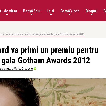
til de viata
Body&Soul
La zi
Foto&Video
Bloguri
C
rd va primi un premiu pentru intreaga cariera la gala Gotham Awards 2012
lard va primi un premiu pentru
la gala Gotham Awards 2012
istatango.ro Marea Dragoste