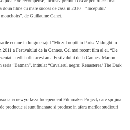
r-o ploaie de recompense, inclusiv premiul Oscar pentru cea mai
ul a doua filme cu mare succes de casa in 2010 – “Inceputul/
ts mouchoirs”, de Guillaume Canet.
arile ecrane in lungmetrajul “Miezul noptii in Paris/ Midnight in
n 2011 a Festivalului de la Cannes. Cel mai recent film al ei, “De
zentat la editia din acest an a Festivalului de la Cannes. Marion
 din seria “Batman”, intitulat “Cavalerul negru: Renasterea/ The Dark
 asociatia newyorkeza Independent Filmmaker Project, care sprijina
e productie si sunt finantate si produse in afara marilor studiouri