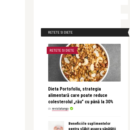
RETETE SI DIETE
RETETE SI DIETE
Dieta Portofoliu, strategia
alimentară care poate reduce
colesterolul „rău” cu până la 30%
de
revistatango
Beneficiile suplimentelor
pentru slăbit asupra sănătății