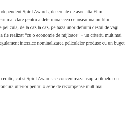
ndependent Spirit Awards, decernate de asociatia Film
terii mai clare pentru a determina ceea ce inseamna un film
elicula, de la caz la caz, pe baza unor definitii destul de vagi.
 sa fie realizat “cu o economie de mijloace” – un criteriu mult mai
 regulament interzice nominalizarea peliculelor produse cu un buget
 editie, cat si Spirit Awards se concentreaza asupra filmelor cu
 concura ulterior pentru o serie de recompense mult mai