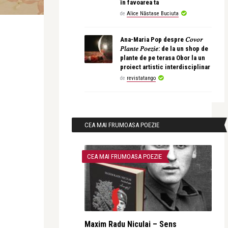
în favoarea ta
de
Alice Năstase Buciuta
Ana-Maria Pop despre 𝐶𝑜𝑣𝑜𝑟
𝑃𝑙𝑎𝑛𝑡𝑒 𝑃𝑜𝑒𝑧𝑖𝑒: de la un shop de
plante de pe terasa Obor la un
proiect artistic interdisciplinar
de
revistatango
CEA MAI FRUMOASA POEZIE
CEA MAI FRUMOASA POEZIE
Maxim Radu Niculai – Sens