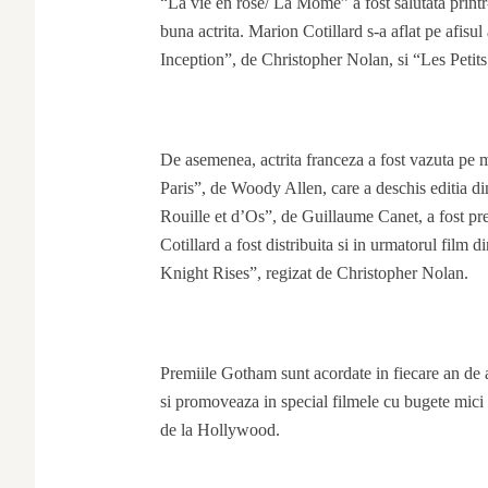
“La vie en rose/ La Môme” a fost salutata print
buna actrita. Marion Cotillard s-a aflat pe afis
Inception”, de Christopher Nolan, si “Les Peti
De asemenea, actrita franceza a fost vazuta pe m
Paris”, de Woody Allen, care a deschis editia di
Rouille et d’Os”, de Guillaume Canet, a fost pre
Cotillard a fost distribuita si in urmatorul film
Knight Rises”, regizat de Christopher Nolan.
Premiile Gotham sunt acordate in fiecare an de
si promoveaza in special filmele cu bugete mici d
de la Hollywood.