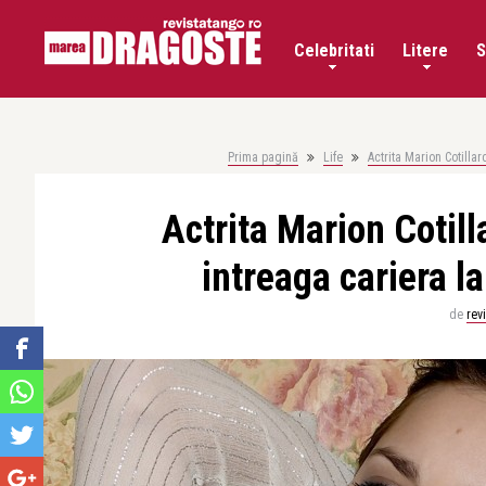
Celebritati
Litere
S
Prima pagină
Life
Actrita Marion Cotilla
Actrita Marion Cotil
intreaga cariera 
de
rev