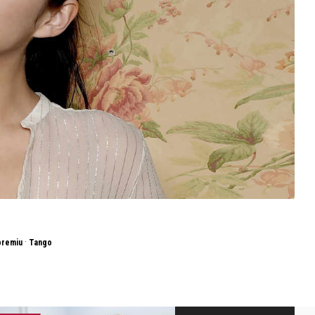
·
premiu
Tango