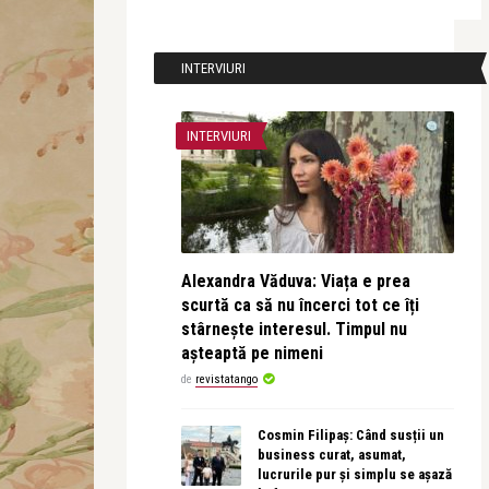
INTERVIURI
INTERVIURI
Alexandra Văduva: Viața e prea
scurtă ca să nu încerci tot ce îți
stârnește interesul. Timpul nu
așteaptă pe nimeni
de
revistatango
Cosmin Filipaș: Când susții un
business curat, asumat,
lucrurile pur și simplu se așază