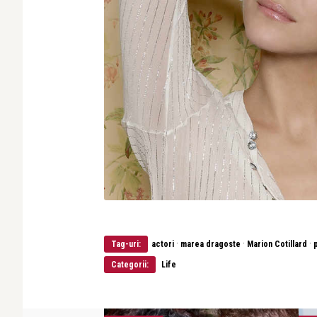
·
·
·
Tag-uri:
actori
marea dragoste
Marion Cotillard
Categorii:
Life