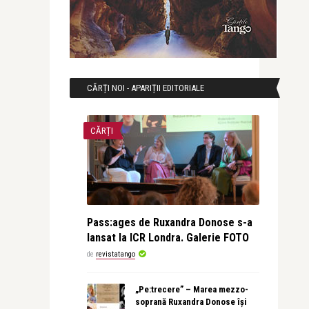
CĂRȚI NOI - APARIȚII EDITORIALE
CĂRȚI
Pass:ages de Ruxandra Donose s-a
lansat la ICR Londra. Galerie FOTO
de
revistatango
„Pe:trecere” – Marea mezzo-
soprană Ruxandra Donose își