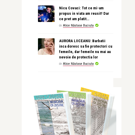
Nicu Covaci: Tot ce mi-am
propus in viata am reusit! Dar
ce pret am platit…
de
Alice Năstase Buciuta
AURORA LIICEANU: Barbatii
inca doresc sa fie protectori cu
femeile, dar femeile nu mai au
nevoie de protectia lor
de
Alice Năstase Buciuta