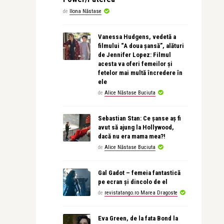
de
Ilona Năstase
Vanessa Hudgens, vedetă a
filmului “A doua șansă”, alături
de Jennifer Lopez: Filmul
acesta va oferi femeilor și
fetelor mai multă încredere în
ele
de
Alice Năstase Buciuta
Sebastian Stan: Ce șanse aș fi
avut să ajung la Hollywood,
dacă nu era mama mea?!
de
Alice Năstase Buciuta
Gal Gadot – femeia fantastică
pe ecran și dincolo de el
de
revistatango.ro Marea Dragoste
Eva Green, de la fata Bond la