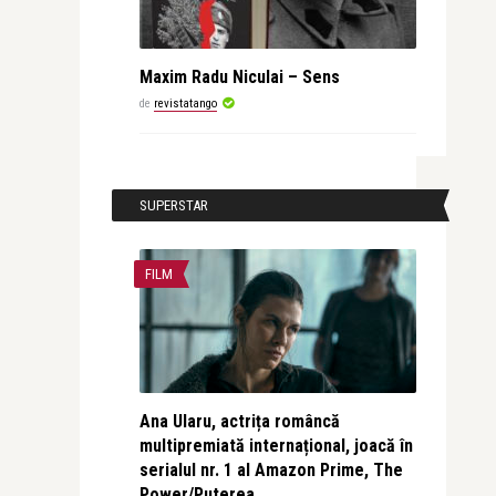
Maxim Radu Niculai – Sens
de
revistatango
SUPERSTAR
FILM
Ana Ularu, actrița româncă
multipremiată internațional, joacă în
serialul nr. 1 al Amazon Prime, The
Power/Puterea