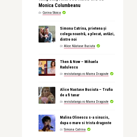
Monica Columbeanu
de
Corina Stoica
Simona Catrina, prietena și
colega noastră, a plecat, astăzi,
dintre noi
de
Alice Năstase Buciuta
Then & Now – Mihaela
Radulescu
de
revistatango.ro Marea Dragoste
Alice Nastase Buciuta – Trufia
de a fi tanar
de
revistatango.ro Marea Dragoste
Malina Olinescu s-a sinucis,
dupa o mare si trista dragoste
de
Simona Catrina