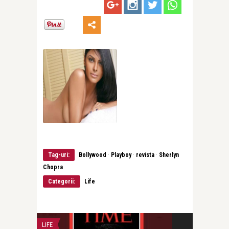
·
·
·
Tag-uri:
Bollywood
Playboy
revista
Sherlyn
Chopra
Categorii:
Life
LIFE
ARHIVA COPERTI