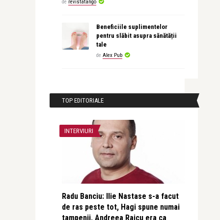
de
revistatango
Beneficiile suplimentelor
pentru slăbit asupra sănătății
tale
de
Alex Pub
TOP EDITORIALE
INTERVIURI
Radu Banciu: Ilie Nastase s-a facut
de ras peste tot, Hagi spune numai
tampenii, Andreea Raicu era ca