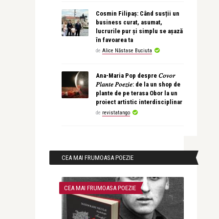
Cosmin Filipaș: Când susții un
business curat, asumat,
lucrurile pur și simplu se așază
în favoarea ta
de
Alice Năstase Buciuta
Ana-Maria Pop despre 𝐶𝑜𝑣𝑜𝑟
𝑃𝑙𝑎𝑛𝑡𝑒 𝑃𝑜𝑒𝑧𝑖𝑒: de la un shop de
plante de pe terasa Obor la un
proiect artistic interdisciplinar
de
revistatango
CEA MAI FRUMOASA POEZIE
CEA MAI FRUMOASA POEZIE