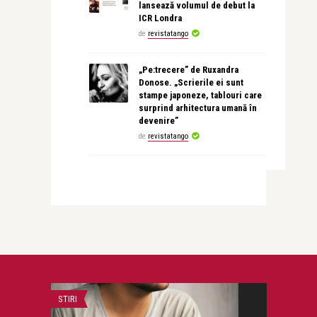
lansează volumul de debut la
ICR Londra
de
revistatango
„Pe:trecere” de Ruxandra
Donose. „Scrierile ei sunt
stampe japoneze, tablouri care
surprind arhitectura umană în
devenire”
de
revistatango
STIRI
CEA MAI FRUMOA