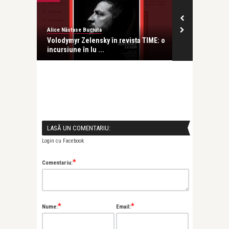
Alice Năstase Buciuta
revistatango
de
Volodymyr Zelensky în revista TIME: o
Coperta revi
incursiune în lu ...
Dragoste, nr. 
LASĂ UN COMENTARIU:
Login cu Facebook
*
Comentariu:
*
*
Nume:
Email: