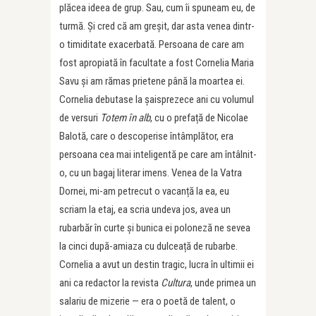
plăcea ideea de grup. Sau, cum îi spuneam eu, de
turmă. Și cred că am greșit, dar asta venea dintr-
o timiditate exacerbată. Persoana de care am
fost apropiată în facultate a fost Cornelia Maria
Savu și am rămas prietene până la moartea ei.
Cornelia debutase la șaisprezece ani cu volumul
de versuri
Totem în alb
, cu o prefață de Nicolae
Balotă, care o descoperise întâmplător, era
persoana cea mai inteligentă pe care am întâlnit-
o, cu un bagaj literar imens. Venea de la Vatra
Dornei, mi-am petrecut o vacanță la ea, eu
scriam la etaj, ea scria undeva jos, avea un
rubarbăr în curte și bunica ei poloneză ne sevea
la cinci după-amiaza cu dulceață de rubarbe.
Cornelia a avut un destin tragic, lucra în ultimii ei
ani ca redactor la revista
Cultura
, unde primea un
salariu de mizerie — era o poetă de talent, o