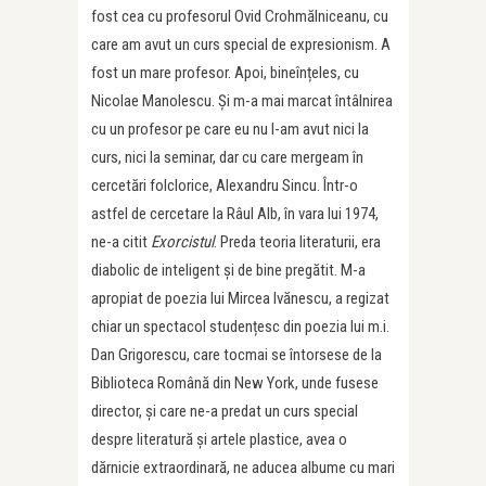
fost cea cu profesorul Ovid Crohmălniceanu, cu
care am avut un curs special de expresionism. A
fost un mare profesor. Apoi, bineînțeles, cu
Nicolae Manolescu. Și m-a mai marcat întâlnirea
cu un profesor pe care eu nu l-am avut nici la
curs, nici la seminar, dar cu care mergeam în
cercetări folclorice, Alexandru Sincu. Într-o
astfel de cercetare la Râul Alb, în vara lui 1974,
ne-a citit
Exorcistul
. Preda teoria literaturii, era
diabolic de inteligent și de bine pregătit. M-a
apropiat de poezia lui Mircea Ivănescu, a regizat
chiar un spectacol studențesc din poezia lui m.i.
Dan Grigorescu, care tocmai se întorsese de la
Biblioteca Română din New York, unde fusese
director, și care ne-a predat un curs special
despre literatură și artele plastice, avea o
dărnicie extraordinară, ne aducea albume cu mari