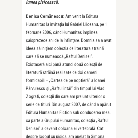
lumea pisicească.
Denisa Comănescu:
Am venit la Editura
Humanitas la invitația lui Gabriel Liiceanu, pe 1
februarie 2006, când Humanitas împlinea
șaisprezece ani de la înființare. Domnia sa a avut
ideea să inițiem colecția de literatură străină
care să se numească „Raftul Denisei“.
Existaseră aici până atunci două colecții de
literatură străină realizate de doi oameni
formidabili – „Cartea de pe noptieră“ a Ioanei
Pârvulescu și „Raftul întâi“ din timpul lui Vlad
Zografi, colecții din care am preluat ulterior o
serie de titluri. Din august 2007, de când a apărut
Editura Humanitas Fiction sub conducerea mea,
ca parte a Grupului Humanitas, colecția „Raftul
Denisei“ a devenit coloana ei vertebrală. Cât
despre logoul cu pisica, am apelat la Simona