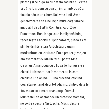
pictori (și ne ruga să nu pătăm paginile cu cafea
și să nu le ardem cu țigara), îmi amintesc că am
ținut la cămin un album Dali vreo lună. Avea
generozitatea de a ne împrumuta cărți străine
imposibil de găsit în România. Apoi Zoe
Dumitrescu Bușulenga, cu o inteligență brici,
făcea niște asocieri surprinzătoare, putea să te
plimbe din literatura Antichității până în
modernitate cu lejeritate. Era o prezență vie, eu
am asemănat-o într-un fel cu poeta Nina
Cassian. Amândouă cu o lipsă de frumusețe a
chipului izbitoare, dar în momentul în care
chipurile li se animau – una predând, oficiind,
cealaltă recitând, deci tot oficiind, dintr-o dată le
deveneau de o mare frumusețe. Romul
Munteanu, de asemenea un profesor marcant,
ne vorbea despre Nietzsche, Musil, despre