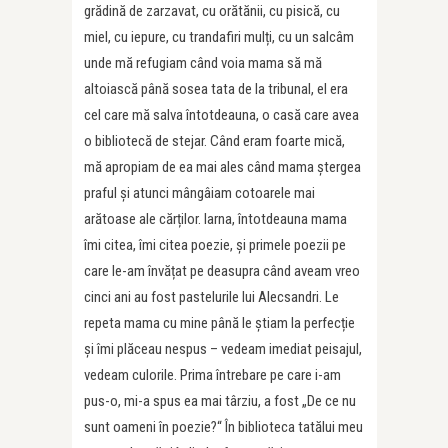
grădină de zarzavat, cu orătănii, cu pisică, cu
miel, cu iepure, cu trandafiri mulți, cu un salcâm
unde mă refugiam când voia mama să mă
altoiască până sosea tata de la tribunal, el era
cel care mă salva întotdeauna, o casă care avea
o bibliotecă de stejar. Când eram foarte mică,
mă apropiam de ea mai ales când mama ștergea
praful și atunci mângâiam cotoarele mai
arătoase ale cărților. Iarna, întotdeauna mama
îmi citea, îmi citea poezie, și primele poezii pe
care le-am învățat pe deasupra când aveam vreo
cinci ani au fost pastelurile lui Alecsandri. Le
repeta mama cu mine până le știam la perfecție
și îmi plăceau nespus – vedeam imediat peisajul,
vedeam culorile. Prima întrebare pe care i-am
pus-o, mi-a spus ea mai târziu, a fost „De ce nu
sunt oameni în poezie?“ În biblioteca tatălui meu