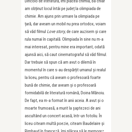
Dincolo de literatură, îmi plăcea chimia, ba chiar
am obținut locul întâi pe județ la olimpiada de
chimie. Am ajuns prin urmare la olimpiada pe
țară, dar aveam un mobil nu prea ortodox, voiam
să văd filmul
Love story
, de care auzisem și care
rula numai în capitală. Olimpiada în sine nu m-a
mai interesat, pentru mine era important, odată
ajunsă aici, să caut cinematograful să văd filmul.
Dar trebuie să spun că am avut o dilemă în
momentul în care s-au despărțit umanul și realul
la liceu, pentru că aveam o profesoară foarte
bună de chimie, dar aveam și o profesoară
formidabilă de literatură română, Doina Mănoiu.
De fapt, ea m-a format în anii aceia. A avut și o
moarte frumoasă, a murit la șaptezeci de ani
ascultând un concert acasă, într-un fotoliu. În
liceu citeam multă poezie, citeam Baudelaire și
Rimbaud în franceză, îmi plăcea să le memorez