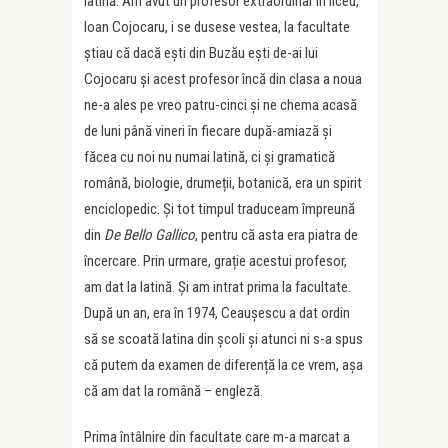
latină. Am avut un profesor extraordinar în liceu,
Ioan Cojocaru, i se dusese vestea, la facultate
știau că dacă ești din Buzău ești de-ai lui
Cojocaru și acest profesor încă din clasa a noua
ne-a ales pe vreo patru-cinci și ne chema acasă
de luni până vineri în fiecare după-amiază și
făcea cu noi nu numai latină, ci și gramatică
română, biologie, drumeții, botanică, era un spirit
enciclopedic. Și tot timpul traduceam împreună
din
De Bello Gallico
, pentru că asta era piatra de
încercare. Prin urmare, grație acestui profesor,
am dat la latină. Și am intrat prima la facultate.
După un an, era în 1974, Ceaușescu a dat ordin
să se scoată latina din școli și atunci ni s-a spus
că putem da examen de diferență la ce vrem, așa
că am dat la română – engleză.
Prima întâlnire din facultate care m-a marcat a