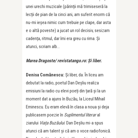
unei urechi muzicale (părinții mă trimiseseră la
lecții de pian de la cinci ani, am suferit enorm că
nu-mi ieșea nimic cum trebuie pe clape, dar asta
e o altă poveste) a jucat un rol decisiv, sesizam
cadența, ritmul, dar îmi era greu cu rima. Și
atunci, scriam alb…
Marea Dragoste/ revistatango.ro: Și liber.
Denisa Comănescu:
Și liber, da. În liceu am
debutat la radio, poetul Dan Deșliu realiza
emisiuni la radio cu elevi poeți din țară și la un
moment dat a ajuns în Buzău, la Liceul Mihail
Eminescu. Eu eram elevă în clasa a noua și deja
publicasem poezie în
Suplimentul literar
al
ziarului
Viața Buzăului
. Dan Deșliu mi-a spus
atunci că am talent și că am o voce radiofonică.