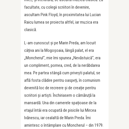
facultate, cu colegii scriitori în devenire,
ascultam Pink Floyd, în proximitatea lui Lucian
Raicu lumea se proiecta altfel, iar muzica era
clasică.
L-am cunoscut și pe Marin Preda, am locuit
câțiva ani la Mogoșoaia, lângă palat, el era
„Moncherul“, mie îmi spunea „Nevăstuică“, era
un compliment, pornea, cred, de la nerăbdarea
mea. Pe partea stângă cum privești palatul, se
află fosta clădire pentru oaspeți, în comunism
devenită loc de recreere și de creație pentru
scriitori și artiști. Închiriasem o cămăruță la
mansardă. Una din camerele spațioase de la
etajul întâi era ocupată de pisicile lui Mircea
Ivănescu, iar cealaltă de Marin Preda. Îmi
amintesc o întâmplare cu Moncherul – din 1979.