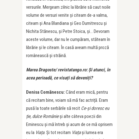
versurile. Mergeam zilnic la librărie să caut noile
volume de versuri venite și citeam de-a valma,
citeam și Ana Blandiana și Geo Dumitrescu și
Nichita Stănescu, și Petre Stoica, și… Devoram
aceste volume, dar nu le cumpăram, stăteam în
librărie și le citeam. În casă aveam multă proză
românească și străină.
Marea Dragoste/ revistatango.ro: Și atunci, în
acea perioadă, ce visați să deveniți?
Denisa Comănescu:
Când eram mică, pentru
că recitam bine, voiam să mă fac actriță. Eram
pusă la toate serbările să recit
Ce-și doresc eu
ție, dulce Românie
și alte câteva poezii din
Eminescu și mă întreb și acum de ce mă oprisem
eu la
Viața
. Și tot recitam
Viața
și lumea era