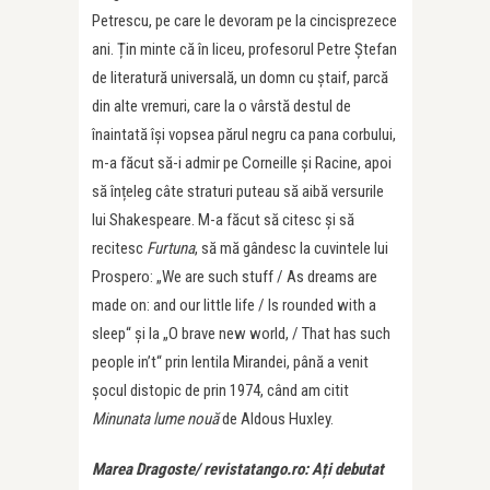
Petrescu, pe care le devoram pe la cincisprezece
ani. Țin minte că în liceu, profesorul Petre Ștefan
de literatură universală, un domn cu ștaif, parcă
din alte vremuri, care la o vârstă destul de
înaintată își vopsea părul negru ca pana corbului,
m-a făcut să-i admir pe Corneille și Racine, apoi
să înțeleg câte straturi puteau să aibă versurile
lui Shakespeare. M-a făcut să citesc și să
recitesc
Furtuna
, să mă gândesc la cuvintele lui
Prospero: „We are such stuff / As dreams are
made on: and our little life / Is rounded with a
sleep“ și la „O brave new world, / That has such
people in’t“ prin lentila Mirandei, până a venit
șocul distopic de prin 1974, când am citit
Minunata lume nouă
de Aldous Huxley.
Marea Dragoste/ revistatango.ro: Ați debutat