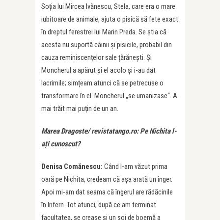
Soția lui Mircea Ivănescu, Stela, care era o mare
iubitoare de animale, ajuta o pisică să fete exact
în dreptul ferestrei lui Marin Preda. Se știa că
acesta nu suportă câinii și pisicile, probabil din
cauza reminiscențelor sale țărănești. Și
Moncherul a apărut și el acolo și i-au dat
lacrimile; simțeam atunci că se petrecuse o
transformare în el. Moncherul „se umanizase“. A
mai trăit mai puțin de un an.
Marea Dragoste/ revistatango.ro: Pe Nichita l-
ați cunoscut?
Denisa Comănescu:
Când l-am văzut prima
oară pe Nichita, credeam că așa arată un înger.
Apoi mi-am dat seama că îngerul are rădăcinile
în Infern. Tot atunci, după ce am terminat
facultatea, se crease și un soi de boemă a