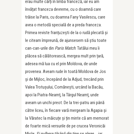
erau multe cărți în limba franceză, iar eu am
învățat franceza devreme, cu o doamnă care
trăise la Paris, cu doamna Fany Vasilescu, care
avea o metodă specială de a preda franceza.
Primea reviste franțuzești de la o rudă plecată și
le citeam împreună, de ajunsesem să știu toate
can-can-urile din
Paris Match
. Tatălui meu îi
plăcea să călătorească, mergea mult prin țară,
adesea mă lua cu el prin Moldova, de unde
provenea. Aveam rude în toată Moldova de Jos
și de Mijloc, începând de la Adjud, trecând prin
Valea Trotușului, Comănești, urcând la Bacău,
apoi la Piatra-Neamț, la Târgul Neamț, unde
aveam un unchi preot. De la trei-patru ani până
către liceu, în fiecare vară mergeam la Agapia și
la Văratec la măicuțe și țin minte că am memorat
de foarte mică versurile de pe crucea Veronicăi
Micle:
Și pulbere țărână din tine se alege
…, iar