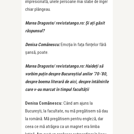
impresionată, unele persoane mai slabe de înger
chiar plângeau.
Marea Dragoste/ revistatango.ro: Și ați găsit
răspunsul?
Denisa Comănescu:
Emoția în fața ființelor fără
șansă, poate.
Marea Dragoste/ revistatango.ro: Haideți să
vorbim puțin despre Bucureștiul anilor
’
70-’80,
despre boema literară de aici, despre întâlnirile
care v-au marcat în timpul facultății
Denisa Comănescu:
Când am ajuns la
București, la facultate, nu mă pregătisem să dau
la română. Mă pregătisem pentru engleză, dar
ceea ce mă atrăgea ca un magnet era limba