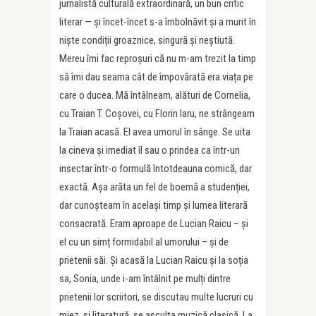
jurnalistă culturală extraordinară, un bun critic
literar — și încet-încet s-a îmbolnăvit și a murit în
niște condiții groaznice, singură și neștiută.
Mereu îmi fac reproșuri că nu m-am trezit la timp
să îmi dau seama cât de împovărată era viața pe
care o ducea. Mă întâlneam, alături de Cornelia,
cu Traian T. Coșovei, cu Florin Iaru, ne strângeam
la Traian acasă. El avea umorul în sânge. Se uita
la cineva și imediat îl sau o prindea ca într-un
insectar într-o formulă întotdeauna comică, dar
exactă. Așa arăta un fel de boemă a studenției,
dar cunoșteam în același timp și lumea literară
consacrată. Eram aproape de Lucian Raicu – și
el cu un simț formidabil al umorului – și de
prietenii săi. Și acasă la Lucian Raicu și la soția
sa, Sonia, unde i-am întâlnit pe mulți dintre
prietenii lor scriitori, se discutau multe lucruri cu
miez, și literatură, se asculta muzică clasică. La