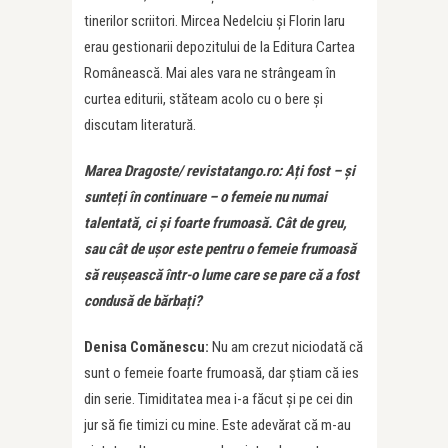
tinerilor scriitori. Mircea Nedelciu și Florin Iaru
erau gestionarii depozitului de la Editura Cartea
Românească. Mai ales vara ne strângeam în
curtea editurii, stăteam acolo cu o bere și
discutam literatură.
Marea Dragoste/ revistatango.ro: Ați fost – și
sunteți în continuare – o femeie nu numai
talentată, ci și foarte frumoasă. Cât de greu,
sau cât de ușor este pentru o femeie frumoasă
să reușească într-o lume care se pare că a fost
condusă de bărbați?
Denisa Comănescu:
Nu am crezut niciodată că
sunt o femeie foarte frumoasă, dar știam că ies
din serie. Timiditatea mea i-a făcut și pe cei din
jur să fie timizi cu mine. Este adevărat că m-au