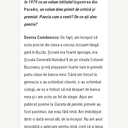
în 1979 cu un volum intitulat
Izgonirea din
Paradis
, un volum bine primit de critică și
premiat. Poezia cum a venit? De ce ați ales
poezia?
Denisa Comănescu:
De fapt, am început să
scriu poezie din clasa a cincea, locuiam lângă
gară în Buzău. Școala era foarte aproape, era
Școala Generală Numărul 8 de pe strada Colonel
Buzoianu, și mă atașasem foarte tare în primele
patru clase de banca mea. Când am trecut la
gimnaziu s-au schimbat clasele, s-au schimbat
colegii, iar eu a trebuit să mă despart de banca
mea și i-am scris un fel de elegie. Apoi am
publicat poeme la
Gazeta de perete
, primele au
fost pasteluri, dar erau fără rimă. Am îmbrățișat
dintr-o dată versul alb, de la început. Nu am avut
niciodată o aplecare pentru rimă, cred că și lipsa