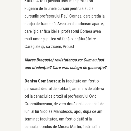
Kafka. A fost pleiada unor mari profesori.
Fugeam de la unele cursuri pentru a audia
cursurile profesorului Paul Cornea, care preda la
secția de franceză. Avea un didacticism aparte,
care îți clarifica ideile, profesorul Cornea avea
mult umor și putea să facă o legătură între
Caragiale și, să zicem, Proust.
Marea Dragoste/ revistatango.ro: Cum au fost
anii studenției? Care erau colegii de generație?
Denisa Comănescu:
În facultate am fost o
persoană destul de solitară, am mers de câteva
ori la cenaclul de proză al profesorului Ovid
Crohmălniceanu, de vreo două ori la cenaclul de
luni al lui Nicolae Manolescu, apoi, după ce am
terminat facultatea, am fost o dată și la
cenaclul condus de Mircea Martin, însă nu îmi