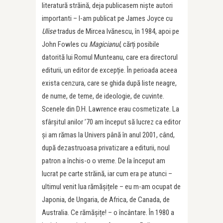
literatură străină, deja publicasem niște autori
importanti – l-am publicat pe James Joyce cu
Ulise
tradus de Mircea Ivănescu, în 1984, apoi pe
John Fowles cu
Magicianul
, cărți posibile
datorită lui Romul Munteanu, care era directorul
editurii, un editor de excepție. În perioada aceea
exista cenzura, care se ghida după liste neagre,
de nume, de teme, de ideologie, de cuvinte.
Scenele din D.H. Lawrence erau cosmetizate. La
sfârșitul anilor ’70 am început să lucrez ca editor
și am rămas la Univers până în anul 2001, când,
după dezastruoasa privatizare a editurii, noul
patron a închis-o o vreme. De la început am
lucrat pe carte străină, iar cum era pe atunci –
ultimul venit lua rămășițele – eu m-am ocupat de
Japonia, de Ungaria, de Africa, de Canada, de
Australia. Ce rămășițe! – o încântare. În 1980 a