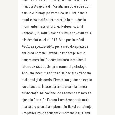
măicuța Agăpiuța din Văratic îmi povestise cum
a ținut-o în brațe pe Veronica, în 1889, când a
murit intoxicată cu ciuperci. Tata m-a dus la
mormântul fratelui lui Liviu Rebreanu, Emil
Rebreanu, în satul Palanca și mi-a povestit ce s-
a întâmplat cu el în 1917. Mi-a pus în mână
Pădurea spânzuraților
pe la vreo doisprezece
ani, cred, romanul având un impact puternic
asupra mea. Îmi făceam intrarea în realismul
istoric de război, dar și în romanul psihologic.
Apoi am început să citesc Balzac și extrăgeam
realismul și de acolo. Firește, nu știam să explic
lucrul acesta. În același timp, visam la lumea
aristocrației balzaciene, de asemenea visam să
ajung la Paris. Pe Proust l-am descoperit mult
mai târziu și cu el am plonjat în fluxul conștiinței.
Pregătirea mi-o făcusem cu romanele lui Camil