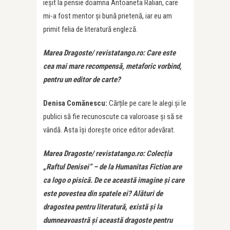
ieșit la pensie doamna Antoaneta Ralian, care
mi-a fost mentor și bună prietenă, iar eu am
primit felia de literatură engleză.
Marea Dragoste/ revistatango.ro: Care este
cea mai mare recompensă, metaforic vorbind,
pentru un editor de carte?
Denisa Comănescu:
Cărțile pe care le alegi și le
publici să fie recunoscute ca valoroase și să se
vândă. Asta își dorește orice editor adevărat.
Marea Dragoste/ revistatango.ro: Colecția
„Raftul Denisei” – de la Humanitas Fiction are
ca logo o pisică. De ce această imagine și care
este povestea din spatele ei? Alături de
dragostea pentru literatură, există și la
dumneavoastră și această dragoste pentru