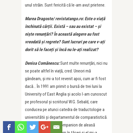
unul străin. Sunt fericită că le-am avut prietene.
Marea Dragoste/ revistatango.ro:
Este o viață
închinată cărții. Există – sau au existat – și
niște renunțări? În această alegere au fost
vreodată și regrete? Sunt lucruri pe care v-ați
dorit să le faceți și încă nu le-ați realizat?
Denisa Comănescu:
Sunt multe renunțări, nici nu
se poate altfel în viață, cred. Uneori mă
gândeam, și mi-a tot revenit apoi, cum ar fi fost
dacă… În 1991 am primit o bursă de trei luni la
University of East Anglia și acolo l-am cunoscut
pe profesorul și scriitorul W.G. Sebald, care
conducea pe atunci catedra de traductologie a
universitătii și departamentul de comparatistică.
Un mare scriitor, un companion de aleasă
distincție, ne înțelegeam în tăceri și el mi-a