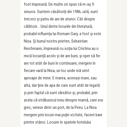
fost împreună. De multe ori spun că m-aș fi
sinucis. Suntem căsătoriți din 1986, iată, sunt
treizeci și patru de ani de atunci. Cât despre
călătorii… Unul dintre locurile din literatură,
probabil influența lui Romain Gary, a fost și este
Nisa. Și bunul nostru prieten, Sebastian
Reichmann, împreună cu soția lui Cristina au o
mică locuință acolo și de ani buni, și sper să fie
ani tot atât de buni în continuare, mergem în
fiecare vară la Nisa, un loc unde mă simt
aproape de mine. E marea, aceeași mare, sau
alta, dar ține de apa de care sunt atât de legată
și prin faptul că sunt vărsător și, probabil, prin
acela că străbunicul meu dinspre mamă, care era
grec, venise dintr-un port, de la Pireu. La Nisa
mergem prin locuri mai puțin vizitate, facem baie
printre stânci. Locuim în spatele hotelului