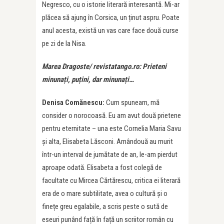
Negresco, cu o istorie literară interesantă. Mi-ar
plăcea să ajung în Corsica, un ținut aspru. Poate
anul acesta, există un vas care face două curse
pe zi de la Nisa.
Marea Dragoste/ revistatango.ro: Prieteni
minunați, puțini, dar minunați…
Denisa Comănescu:
Cum spuneam, mă
consider o norocoasă. Eu am avut două prietene
pentru eternitate – una este Cornelia Maria Savu
și alta, Elisabeta Lăsconi. Amândouă au murit
într-un interval de jumătate de an, le-am pierdut
aproape odată. Elisabeta a fost colegă de
facultate cu Mircea Cărtărescu, critica ei literară
era de o mare subtilitate, avea o cultură și o
finețe greu egalabile, a scris peste o sută de
eseuri punând față în față un scriitor român cu