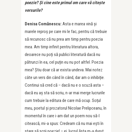
poezie? Și cine este primul om care vă citește
versurile?
Denisa Comănescu:
Asta e marea vină și
marele reproș pe care mi le fac, pentru că trebuie
să recunosc că nu prea am timp pentru poezia
mea. Am timp infinit pentru literatura altora,
deoarece nu poți să publici literatură dacă nu
pătrunzi în ea, cel puțin eu nu pot altfel. Poezia
mea? Știu doar că ar exista undeva. Mai notez
câte un vers din când în când, dar am o inhibiție.
Continui să cred că – dacă nu e o scuză asta –
dacă eu aș sta să scriu, n-ar mai merge lucrurile
cum trebuie la editura de care mă ocup. Soțul
meu, poetul și prozatorul Nicolae Prelipceanu, în
momentul în care i-am dat un poem nou să-l
citească, mi-a spus: Credeam că nu mai ești în
stare să scrii poezie! – ei, lucrul ăsta m-a durut