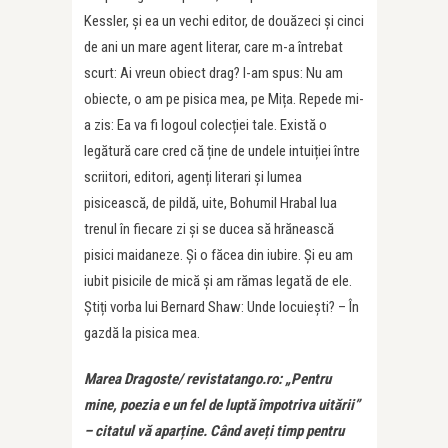
Kessler, și ea un vechi editor, de douăzeci și cinci
de ani un mare agent literar, care m-a întrebat
scurt: Ai vreun obiect drag? I-am spus: Nu am
obiecte, o am pe pisica mea, pe Mița. Repede mi-
a zis: Ea va fi logoul colecției tale. Există o
legătură care cred că ține de undele intuiției între
scriitori, editori, agenți literari și lumea
pisicească, de pildă, uite, Bohumil Hrabal lua
trenul în fiecare zi și se ducea să hrănească
pisici maidaneze. Și o făcea din iubire. Și eu am
iubit pisicile de mică și am rămas legată de ele.
Știți vorba lui Bernard Shaw: Unde locuiești? – În
gazdă la pisica mea.
Marea Dragoste/ revistatango.ro: „Pentru
mine, poezia e un fel de luptă împotriva uitării”
– citatul vă aparține. Când aveți timp pentru