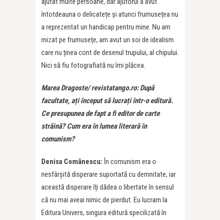
ajutat multe persoane, dar ajutorul a avut
întotdeauna o delicatețe și atunci frumusețea nu
a reprezentat un handicap pentru mine. Nu am
mizat pe frumusețe, am avut un soi de idealism
care nu ținea cont de desenul trupului, al chipului.
Nici să fiu fotografiată nu îmi plăcea.
Marea Dragoste/ revistatango.ro: După
facultate, ați început să lucrați într-o editură.
Ce presupunea de fapt a fi editor de carte
străină? Cum era în lumea literară în
comunism?
Denisa Comănescu:
În comunism era o
nesfârșită disperare suportată cu demnitate, iar
această disperare îți dădea o libertate în sensul
că nu mai aveai nimic de pierdut. Eu lucram la
Editura Univers, singura editură specilizată în