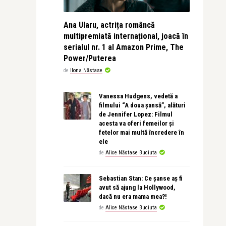
Ana Ularu, actrița româncă
multipremiată internațional, joacă în
serialul nr. 1 al Amazon Prime, The
Power/Puterea
de
Ilona Năstase
Vanessa Hudgens, vedetă a
filmului “A doua șansă”, alături
de Jennifer Lopez: Filmul
acesta va oferi femeilor și
fetelor mai multă încredere în
ele
de
Alice Năstase Buciuta
Sebastian Stan: Ce șanse aș fi
avut să ajung la Hollywood,
dacă nu era mama mea?!
de
Alice Năstase Buciuta