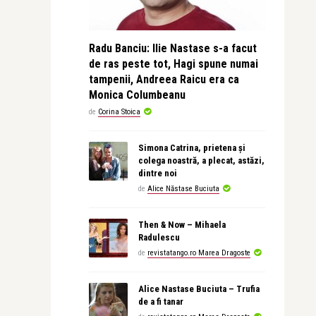
Radu Banciu: Ilie Nastase s-a facut
de ras peste tot, Hagi spune numai
tampenii, Andreea Raicu era ca
Monica Columbeanu
de
Corina Stoica
Simona Catrina, prietena și
colega noastră, a plecat, astăzi,
dintre noi
de
Alice Năstase Buciuta
Then & Now – Mihaela
Radulescu
de
revistatango.ro Marea Dragoste
Alice Nastase Buciuta – Trufia
de a fi tanar