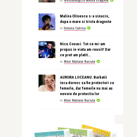
de
revistatango.ro Marea Dragoste
Malina Olinescu s-a sinucis,
dupa o mare si trista dragoste
de
Simona Catrina
Nicu Covaci: Tot ce mi-am
propus in viata am reusit! Dar
ce pret am platit…
de
Alice Năstase Buciuta
AURORA LIICEANU: Barbatii
inca doresc sa fie protectori cu
femeile, dar femeile nu mai au
nevoie de protectia lor
de
Alice Năstase Buciuta