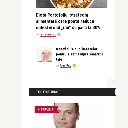
Dieta Portofoliu, strategia
alimentară care poate reduce
colesterolul „rău” cu până la 30%
de
revistatango
Beneficiile suplimentelor
pentru slăbit asupra sănătății
tale
de
Alex Pub
TOP EDITORIALE
INTERVIURI