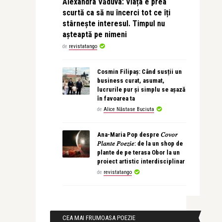
Alexandra Văduva: Viața e prea
scurtă ca să nu încerci tot ce îți
stârnește interesul. Timpul nu
așteaptă pe nimeni
de
revistatango
Cosmin Filipaș: Când susții un
business curat, asumat,
lucrurile pur și simplu se așază
în favoarea ta
de
Alice Năstase Buciuta
Ana-Maria Pop despre 𝐶𝑜𝑣𝑜𝑟
𝑃𝑙𝑎𝑛𝑡𝑒 𝑃𝑜𝑒𝑧𝑖𝑒: de la un shop de
plante de pe terasa Obor la un
proiect artistic interdisciplinar
de
revistatango
CEA MAI FRUMOASA POEZIE