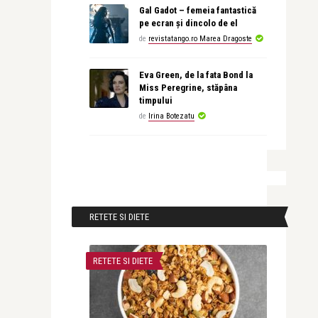
Gal Gadot – femeia fantastică
pe ecran și dincolo de el
de
revistatango.ro Marea Dragoste
Eva Green, de la fata Bond la
Miss Peregrine, stăpâna
timpului
de
Irina Botezatu
RETETE SI DIETE
RETETE SI DIETE