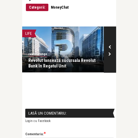
Categorii:
MoneyChat
LIFE
LIFE
revistatango
revistatango
Revolut lansează sucursala Revolut
Valori și per
.
Bank în Regatul Unit
adolescenților
LASĂ UN COMENTARIU:
Login cu Facebook
*
Comentariu: