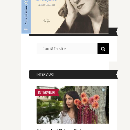
CAUTĂ ÎN SITE
INTERVIURI
INTERVIURI