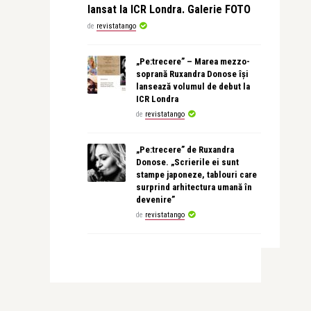
lansat la ICR Londra. Galerie FOTO
de
revistatango
„Pe:trecere” – Marea mezzo-
soprană Ruxandra Donose își
lansează volumul de debut la
ICR Londra
de
revistatango
„Pe:trecere” de Ruxandra
Donose. „Scrierile ei sunt
stampe japoneze, tablouri care
surprind arhitectura umană în
devenire”
de
revistatango