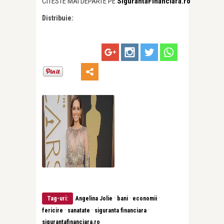
CITESTE MAI DEPARTE PE
SigurantaFinanciara.ro
Distribuie:
·
·
·
Tag-uri:
Angelina Jolie
bani
economii
·
·
·
fericire
sanatate
siguranta financiara
sigurantafinanciara.ro