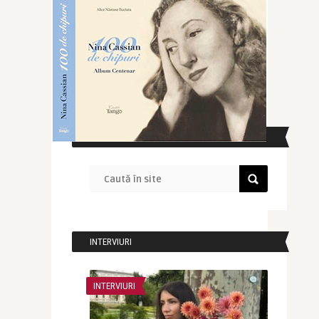
CAUTĂ ÎN SITE
INTERVIURI
INTERVIURI