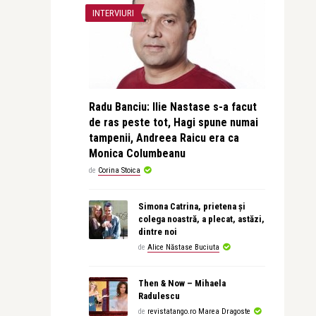
INTERVIURI
Radu Banciu: Ilie Nastase s-a facut
de ras peste tot, Hagi spune numai
tampenii, Andreea Raicu era ca
Monica Columbeanu
de
Corina Stoica
Simona Catrina, prietena și
colega noastră, a plecat, astăzi,
dintre noi
de
Alice Năstase Buciuta
Then & Now – Mihaela
Radulescu
de
revistatango.ro Marea Dragoste