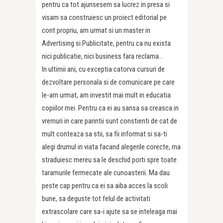
pentru ca tot ajunsesem sa lucrez in presa si
visam sa construiesc un proiect editorial pe
cont propriu, am urmat si un master in
Advertising si Publicitate, pentru ca nu exista
nici publicatie, nici business fara reclama…
In ultimii ani, cu exceptia catorva cursuri de
dezvoltare personala si de comunicare pe care
le-am urmat, am investit mai mult in educatia
copiilor mei. Pentru ca ei au sansa sa creasca in
vremuri in care parintii sunt constienti de cat de
mult conteaza sa stii, sa fii informat si sa-ti
alegi drumul in viata facand alegerile corecte, ma
straduiesc mereu sa le deschid porti spre toate
taramurile fermecate ale cunoasterii. Ma dau
peste cap pentru ca ei sa aiba acces la scoli
bune, sa deguste tot felul de activitati
extrascolare care sa-i ajute sa se inteleaga mai