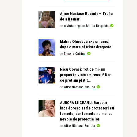
Alice Nastase Buciuta – Trufia
de a fi tanar
de
revistatango.ro Marea Dragoste
Malina Olinescu s-a sinucis,
dupa o mare si trista dragoste
de
Simona Catrina
Nicu Covaci: Tot ce mi-am
propus in viata am reusit! Dar
ce pret am platit…
de
Alice Năstase Buciuta
AURORA LIICEANU: Barbatii
inca doresc sa fie protectori cu
femeile, dar femeile nu mai au
nevoie de protectia lor
de
Alice Năstase Buciuta