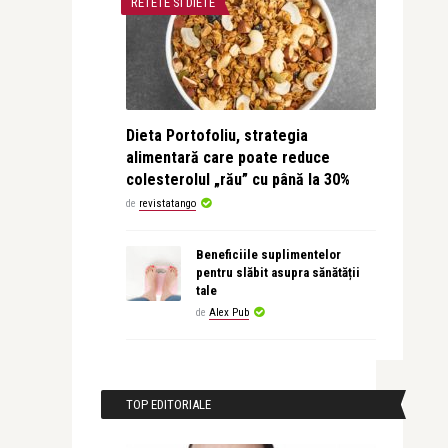
RETETE SI DIETE
Dieta Portofoliu, strategia
alimentară care poate reduce
colesterolul „rău” cu până la 30%
de
revistatango
Beneficiile suplimentelor
pentru slăbit asupra sănătății
tale
de
Alex Pub
TOP EDITORIALE