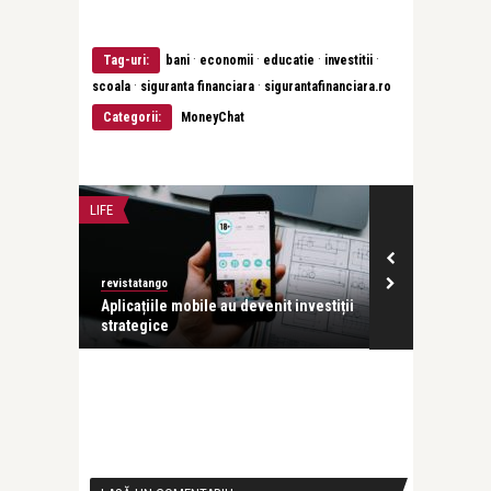
·
·
·
·
Tag-uri:
bani
economii
educatie
investitii
·
·
scoala
siguranta financiara
sigurantafinanciara.ro
Categorii:
MoneyChat
LIFE
INTERVIURI
revistatango
revistatango
ăriei
Aplicațiile mobile au devenit investiții
Letiția Suciu,
strategice
Asociația Șc .