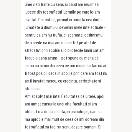
unei vieti traite cu sens si cand am reusit sa
iubesc din tot sufletul lucrurile pe care le-am
invatat. Dar astazi, privind in urma la cea dintai
jumatate a drumului devenirii mele intelectuale –
pentru ca am nu trufia, ci speranta, optimismul
de a crede ca mai am macar tot pe atat de
strabatut prin scolile si bibliotecile lumii cat am
facut-o pana acum – pot spune cu mana pe
inima ca nimic din ceea ce am reusit sa fac nu ar
fi fost posibil daca in scolile prin care am fost nu
as fi invatat mereu, cu credinta, seriozitate si
stradanie.
Am absolvit mai intai Facultatea de Litere, apoi
am urmat cursurile unei alte facultati si am
obtinut o a doua licenta, in psihologie, care sa
ma apropie mai mult de ceea ce imi doream din
tot sufletul sa fac: sa scriu despre oameni. Si