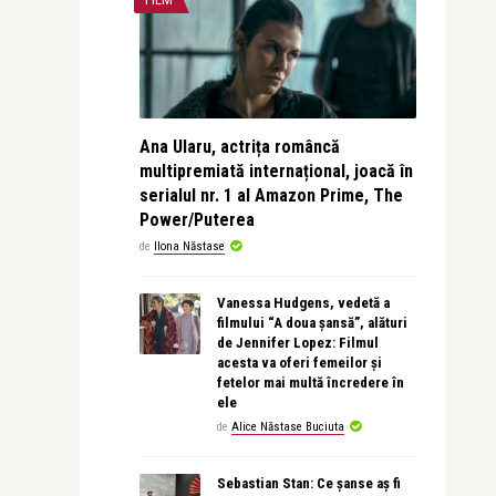
Ana Ularu, actrița româncă
multipremiată internațional, joacă în
serialul nr. 1 al Amazon Prime, The
Power/Puterea
de
Ilona Năstase
Vanessa Hudgens, vedetă a
filmului “A doua șansă”, alături
de Jennifer Lopez: Filmul
acesta va oferi femeilor și
fetelor mai multă încredere în
ele
de
Alice Năstase Buciuta
Sebastian Stan: Ce șanse aș fi