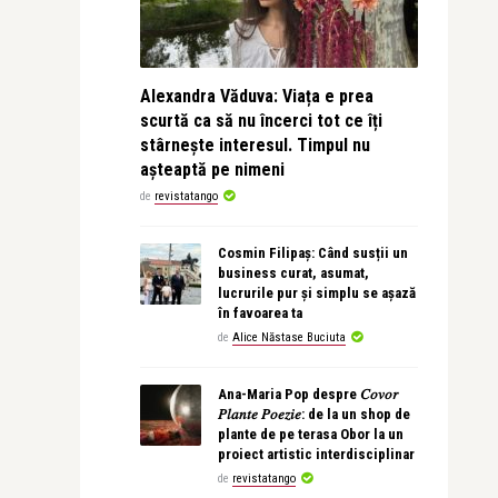
Alexandra Văduva: Viața e prea
scurtă ca să nu încerci tot ce îți
stârnește interesul. Timpul nu
așteaptă pe nimeni
de
revistatango
Cosmin Filipaș: Când susții un
business curat, asumat,
lucrurile pur și simplu se așază
în favoarea ta
de
Alice Năstase Buciuta
Ana-Maria Pop despre 𝐶𝑜𝑣𝑜𝑟
𝑃𝑙𝑎𝑛𝑡𝑒 𝑃𝑜𝑒𝑧𝑖𝑒: de la un shop de
plante de pe terasa Obor la un
proiect artistic interdisciplinar
de
revistatango