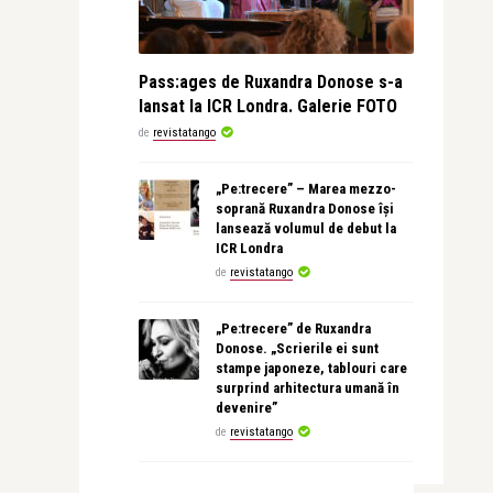
Pass:ages de Ruxandra Donose s-a
lansat la ICR Londra. Galerie FOTO
de
revistatango
„Pe:trecere” – Marea mezzo-
soprană Ruxandra Donose își
lansează volumul de debut la
ICR Londra
de
revistatango
„Pe:trecere” de Ruxandra
Donose. „Scrierile ei sunt
stampe japoneze, tablouri care
surprind arhitectura umană în
devenire”
de
revistatango