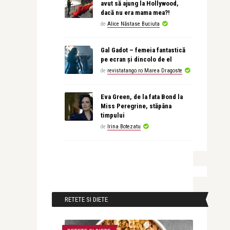
avut să ajung la Hollywood,
dacă nu era mama mea?!
de
Alice Năstase Buciuta
Gal Gadot – femeia fantastică
pe ecran și dincolo de el
de
revistatango.ro Marea Dragoste
Eva Green, de la fata Bond la
Miss Peregrine, stăpâna
timpului
de
Irina Botezatu
RETETE SI DIETE