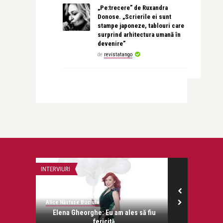
„Pe:trecere” de Ruxandra
Donose. „Scrierile ei sunt
stampe japoneze, tablouri care
surprind arhitectura umană în
devenire”
de
revistatango
INTERVIURI
ADVERT
Alice Năstase Buciuta
Alex Pub
onose.
Elena Gheorghe: Eu am ales să fiu
Te confrunți
fericită