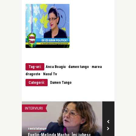
·
·
Tag-uri:
Anca Boagiu
damen tango
marea
·
dragoste
Nasul Tv
Categorii:
Damen Tango
INTERVIURI
INTERVIURI
revistatango
Alice Năstase B
Evelin-Melinda Macho: Îmi iubesc
Mihaela Rădul