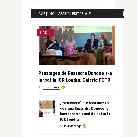
CĂRȚI NOI - APARIȚII EDITORIALE
CĂRȚI
Pass:ages de Ruxandra Donose s-a
lansat la ICR Londra. Galerie FOTO
de
revistatango
„Pe:trecere” – Marea mezzo-
soprană Ruxandra Donose își
lansează volumul de debut la
ICR Londra
de
revistatango