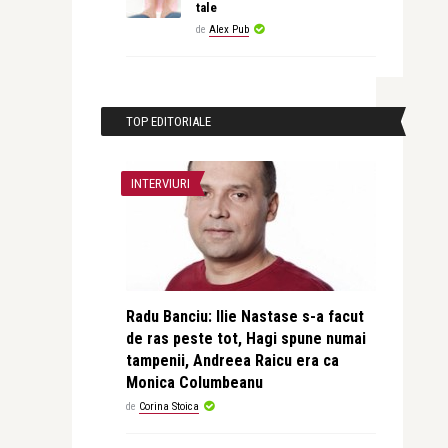
tale
de
Alex Pub
TOP EDITORIALE
INTERVIURI
Radu Banciu: Ilie Nastase s-a facut
de ras peste tot, Hagi spune numai
tampenii, Andreea Raicu era ca
Monica Columbeanu
de
Corina Stoica