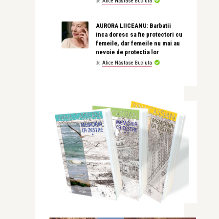
de
Alice Năstase Buciuta
AURORA LIICEANU: Barbatii
inca doresc sa fie protectori cu
femeile, dar femeile nu mai au
nevoie de protectia lor
de
Alice Năstase Buciuta