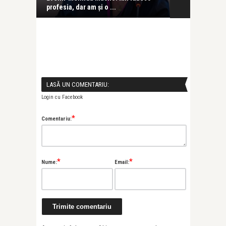
profesia, dar am și o ...
venit exact câ
LASĂ UN COMENTARIU:
Login cu Facebook
*
Comentariu:
*
*
Nume:
Email: