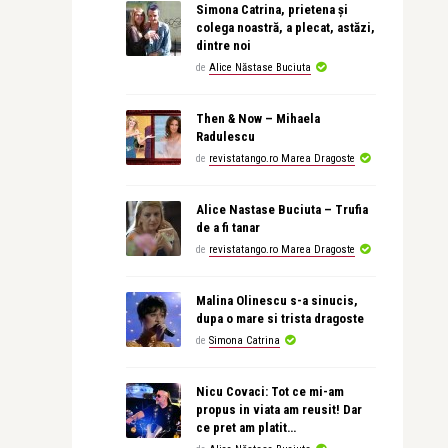
Simona Catrina, prietena și
colega noastră, a plecat, astăzi,
dintre noi
de
Alice Năstase Buciuta
Then & Now – Mihaela
Radulescu
de
revistatango.ro Marea Dragoste
Alice Nastase Buciuta – Trufia
de a fi tanar
de
revistatango.ro Marea Dragoste
Malina Olinescu s-a sinucis,
dupa o mare si trista dragoste
de
Simona Catrina
Nicu Covaci: Tot ce mi-am
propus in viata am reusit! Dar
ce pret am platit…