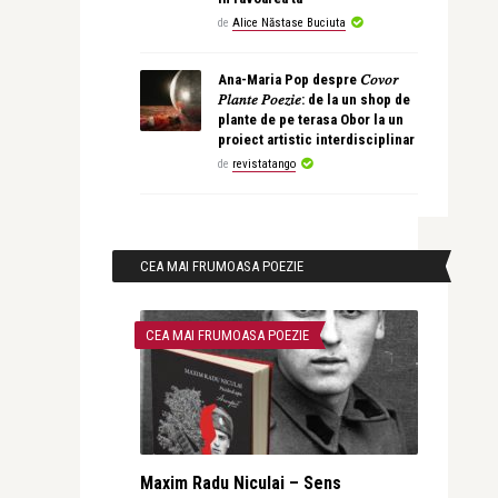
de
Alice Năstase Buciuta
Ana-Maria Pop despre 𝐶𝑜𝑣𝑜𝑟
𝑃𝑙𝑎𝑛𝑡𝑒 𝑃𝑜𝑒𝑧𝑖𝑒: de la un shop de
plante de pe terasa Obor la un
proiect artistic interdisciplinar
de
revistatango
CEA MAI FRUMOASA POEZIE
CEA MAI FRUMOASA POEZIE
Maxim Radu Niculai – Sens