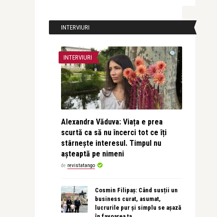
INTERVIURI
INTERVIURI
Alexandra Văduva: Viața e prea
scurtă ca să nu încerci tot ce îți
stârnește interesul. Timpul nu
așteaptă pe nimeni
de
revistatango
Cosmin Filipaș: Când susții un
business curat, asumat,
lucrurile pur și simplu se așază
în favoarea ta