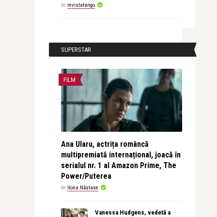
de
revistatango
SUPERSTAR
FILM
Ana Ularu, actrița româncă
multipremiată internațional, joacă în
serialul nr. 1 al Amazon Prime, The
Power/Puterea
de
Ilona Năstase
Vanessa Hudgens, vedetă a