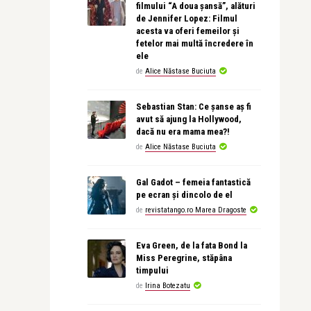
filmului “A doua șansă”, alături
de Jennifer Lopez: Filmul
acesta va oferi femeilor și
fetelor mai multă încredere în
ele
de
Alice Năstase Buciuta
Sebastian Stan: Ce șanse aș fi
avut să ajung la Hollywood,
dacă nu era mama mea?!
de
Alice Năstase Buciuta
Gal Gadot – femeia fantastică
pe ecran și dincolo de el
de
revistatango.ro Marea Dragoste
Eva Green, de la fata Bond la
Miss Peregrine, stăpâna
timpului
de
Irina Botezatu