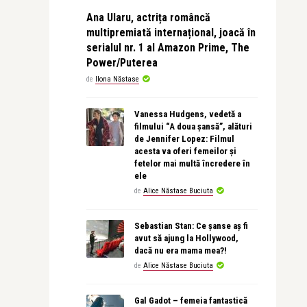
Ana Ularu, actrița româncă
multipremiată internațional, joacă în
serialul nr. 1 al Amazon Prime, The
Power/Puterea
de
Ilona Năstase
Vanessa Hudgens, vedetă a
filmului “A doua șansă”, alături
de Jennifer Lopez: Filmul
acesta va oferi femeilor și
fetelor mai multă încredere în
ele
de
Alice Năstase Buciuta
Sebastian Stan: Ce șanse aș fi
avut să ajung la Hollywood,
dacă nu era mama mea?!
de
Alice Năstase Buciuta
Gal Gadot – femeia fantastică