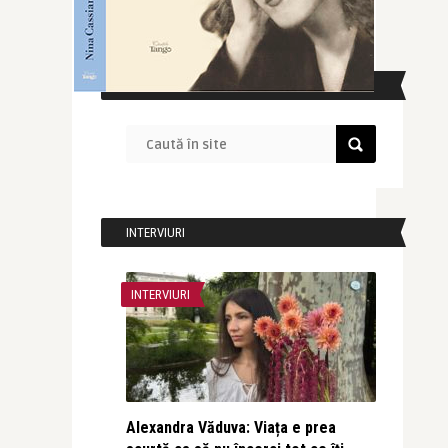
CAUTĂ ÎN SITE
INTERVIURI
INTERVIURI
Alexandra Văduva: Viața e prea