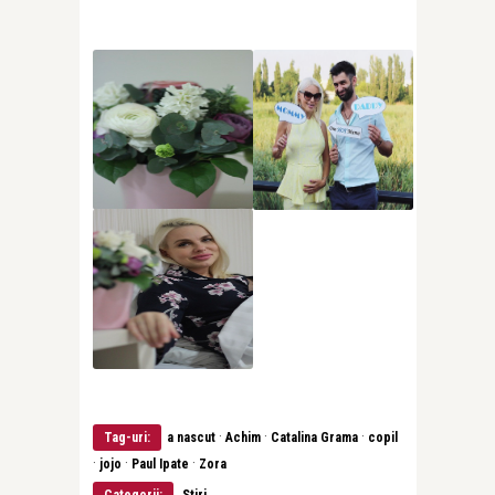
·
·
·
Tag-uri:
a nascut
Achim
Catalina Grama
copil
·
·
·
jojo
Paul Ipate
Zora
Categorii:
Stiri