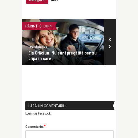
PĂRINȚI ȘI COPII
INTERVIURI
revistatango
Alice Năstase B
n
Ela Crăciun: Nu sunt pregătită pentru
Emilia Popes
clipa în care ...
pălește în fața
LASĂ UN COMENTARIU:
Login cu Facebook
*
Comentariu: