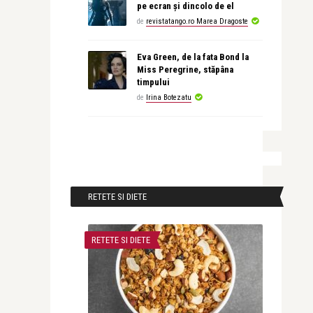
pe ecran și dincolo de el
de
revistatango.ro Marea Dragoste
Eva Green, de la fata Bond la
Miss Peregrine, stăpâna
timpului
de
Irina Botezatu
RETETE SI DIETE
RETETE SI DIETE