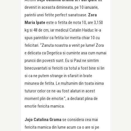
devenit in aceasta dimineata, pe 10 ianuarie,
parintii unei fetite perfect sanatoase.
Zora
Maria Ipate
este o fetita de nota 10, are 3,150
kg si 48 de cm, iar medicul Catalin Haiduc le-a
spus parintilor ca fetita lor merita chiar 10 cu
felicitari. “Zanuta noastra a venit pe lume! Zora
e delicata ca Degetica si cuminte asa cum numai
pruncii din povesti sunt. Eu si Paul ne simtim
binecuvantati si fericiti ca totul a fost bine si lin
si ca ne putem strange in sfarsit in brate
minunea de fetita. Le multumim din toata inima
tuturor celor ce ne-au fost alaturi in acest
moment plin de emotie.”, a declarat plina de
emotie fericita mamica.
Jojo Catalina Grama
se considera cea mai
fericita mamica din lume acum ca o are si pe