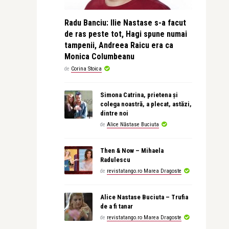
Radu Banciu: Ilie Nastase s-a facut
de ras peste tot, Hagi spune numai
tampenii, Andreea Raicu era ca
Monica Columbeanu
de
Corina Stoica
Simona Catrina, prietena și
colega noastră, a plecat, astăzi,
dintre noi
de
Alice Năstase Buciuta
Then & Now – Mihaela
Radulescu
de
revistatango.ro Marea Dragoste
Alice Nastase Buciuta – Trufia
de a fi tanar
de
revistatango.ro Marea Dragoste