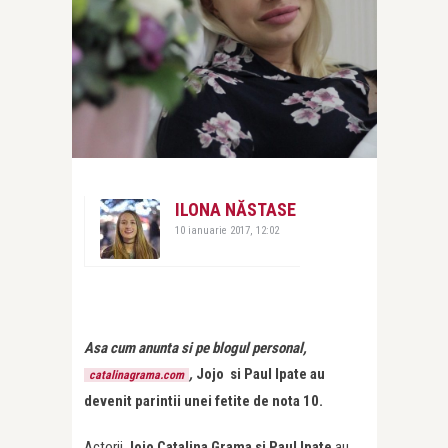
ILONA NĂSTASE
10 ianuarie 2017, 12:02
Asa cum anunta si pe blogul personal,
,
Jojo si Paul Ipate au
catalinagrama.com
devenit parintii unei fetite de nota 10.
Actorii
Jojo Catalina Grama si Paul Ipate
au