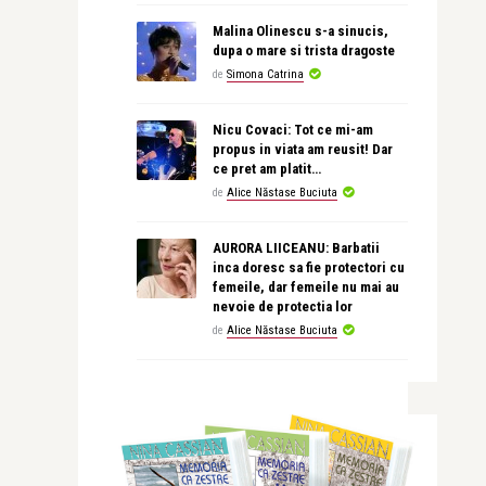
Malina Olinescu s-a sinucis,
dupa o mare si trista dragoste
de
Simona Catrina
Nicu Covaci: Tot ce mi-am
propus in viata am reusit! Dar
ce pret am platit…
de
Alice Năstase Buciuta
AURORA LIICEANU: Barbatii
inca doresc sa fie protectori cu
femeile, dar femeile nu mai au
nevoie de protectia lor
de
Alice Năstase Buciuta