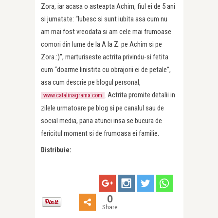
Zora, iar acasa o asteapta Achim, fiul ei de 5 ani
si jumatate: “Iubesc si sunt iubita asa cum nu
am mai fost vreodata si am cele mai frumoase
comori din lume de la A la Z: pe Achim si pe
Zora.:)”, marturiseste actrita privindu-si fetita
cum “doarme linistita cu obrajorii ei de petale”,
asa cum descrie pe blogul personal,
. Actrita promite detalii in
www.catalinagrama.com
zilele urmatoare pe blog si pe canalul sau de
social media, pana atunci insa se bucura de
fericitul moment si de frumoasa ei familie.
Distribuie:
0
Share