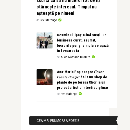
scurtă ca să nu încerci tot ce îți
stârnește interesul. Timpul nu
așteaptă pe nimeni
de
revistatango
Cosmin Filipaș: Când susții un
business curat, asumat,
lucrurile pur și simplu se așază
în favoarea ta
de
Alice Năstase Buciuta
Ana-Maria Pop despre 𝐶𝑜𝑣𝑜𝑟
𝑃𝑙𝑎𝑛𝑡𝑒 𝑃𝑜𝑒𝑧𝑖𝑒: de la un shop de
plante de pe terasa Obor la un
proiect artistic interdisciplinar
de
revistatango
CEA MAI FRUMOASA POEZIE