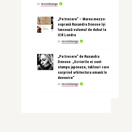
de
revistatango
„Pe:trecere” – Marea mezzo-
soprană Ruxandra Donose își
lansează volumul de debut la
ICR Londra
de
revistatango
„Pe:trecere” de Ruxandra
Donose. „Scrierile ei sunt
stampe japoneze, tablouri care
surprind arhitectura umană în
devenire”
de
revistatango