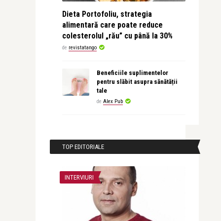
Dieta Portofoliu, strategia
alimentară care poate reduce
colesterolul „rău” cu până la 30%
de
revistatango
Beneficiile suplimentelor
pentru slăbit asupra sănătății
tale
de
Alex Pub
TOP EDITORIALE
INTERVIURI