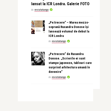
lansat la ICR Londra. Galerie FOTO
de
revistatango
„Pe:trecere” – Marea mezzo-
soprană Ruxandra Donose își
lansează volumul de debut la
ICR Londra
de
revistatango
„Pe:trecere” de Ruxandra
Donose. „Scrierile ei sunt
stampe japoneze, tablouri care
surprind arhitectura umană în
devenire”
de
revistatango