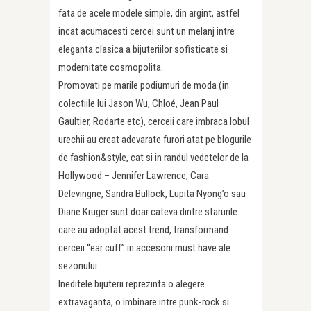
fata de acele modele simple, din argint, astfel
incat acumacesti cercei sunt un melanj intre
eleganta clasica a bijuteriilor sofisticate si
modernitate cosmopolita.
Promovati pe marile podiumuri de moda (in
colectiile lui Jason Wu, Chloé, Jean Paul
Gaultier, Rodarte etc), cerceii care imbraca lobul
urechii au creat adevarate furori atat pe blogurile
de fashion&style, cat si in randul vedetelor de la
Hollywood – Jennifer Lawrence, Cara
Delevingne, Sandra Bullock, Lupita Nyong’o sau
Diane Kruger sunt doar cateva dintre starurile
care au adoptat acest trend, transformand
cerceii “ear cuff” in accesorii must have ale
sezonului.
Ineditele bijuterii reprezinta o alegere
extravaganta, o imbinare intre punk-rock si