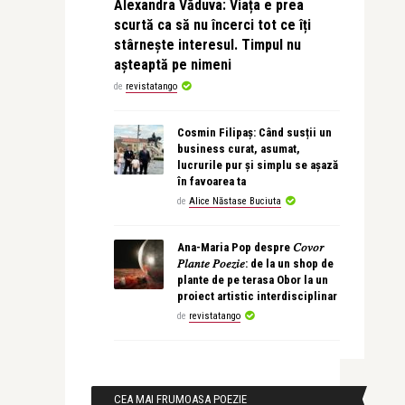
Alexandra Văduva: Viața e prea
scurtă ca să nu încerci tot ce îți
stârnește interesul. Timpul nu
așteaptă pe nimeni
de
revistatango
Cosmin Filipaș: Când susții un
business curat, asumat,
lucrurile pur și simplu se așază
în favoarea ta
de
Alice Năstase Buciuta
Ana-Maria Pop despre 𝐶𝑜𝑣𝑜𝑟
𝑃𝑙𝑎𝑛𝑡𝑒 𝑃𝑜𝑒𝑧𝑖𝑒: de la un shop de
plante de pe terasa Obor la un
proiect artistic interdisciplinar
de
revistatango
CEA MAI FRUMOASA POEZIE