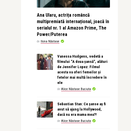
Ana Ularu, actrița româncă
multipremiată internațional, joacă în
serialul nr. 1 al Amazon Prime, The
Power/Puterea
de
Ilona Năstase
Vanessa Hudgens, vedetă a
filmului “A doua șansă”, alături
de Jennifer Lopez: Filmul
acesta va oferi femeilor și
fetelor mai multă încredere în
ele
de
Alice Năstase Buciuta
Sebastian Stan: Ce șanse aș fi
avut să ajung la Hollywood,
dacă nu era mama mea?!
de
Alice Năstase Buciuta