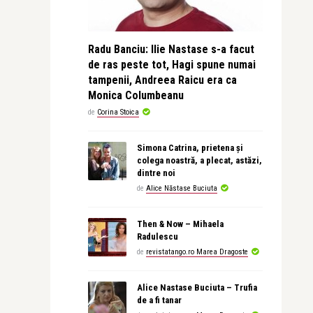
Radu Banciu: Ilie Nastase s-a facut
de ras peste tot, Hagi spune numai
tampenii, Andreea Raicu era ca
Monica Columbeanu
de
Corina Stoica
Simona Catrina, prietena și
colega noastră, a plecat, astăzi,
dintre noi
de
Alice Năstase Buciuta
Then & Now – Mihaela
Radulescu
de
revistatango.ro Marea Dragoste
Alice Nastase Buciuta – Trufia
de a fi tanar