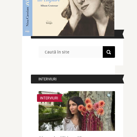
CAUTĂ ÎN SITE
INTERVIURI
INTERVIURI