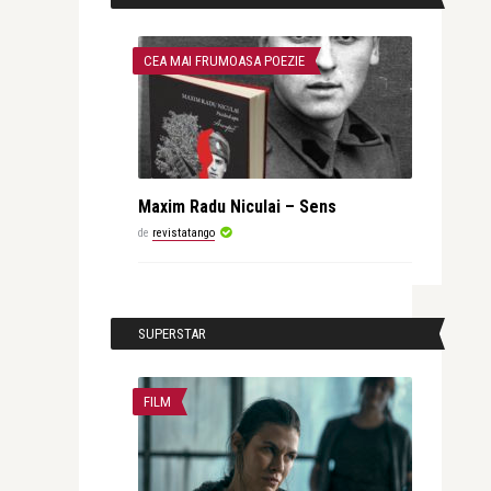
CEA MAI FRUMOASA POEZIE
Maxim Radu Niculai – Sens
de
revistatango
SUPERSTAR
FILM