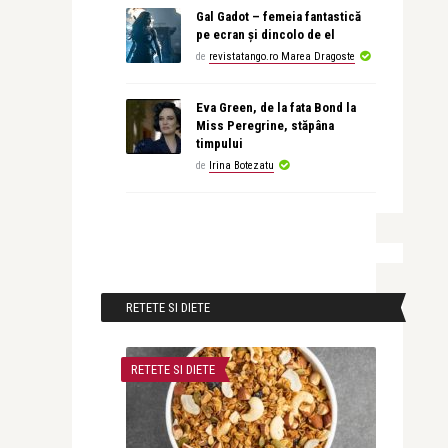
Gal Gadot – femeia fantastică
pe ecran și dincolo de el
de
revistatango.ro Marea Dragoste
Eva Green, de la fata Bond la
Miss Peregrine, stăpâna
timpului
de
Irina Botezatu
RETETE SI DIETE
RETETE SI DIETE