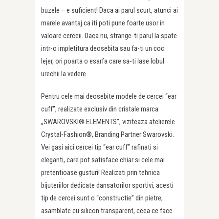
buzele – e suficient! Daca ai parul scurt, atunci ai
marele avantaj ca iti poti pune foarte usor in
valoare cerceii. Daca nu, strange-ti parul la spate
intr-o impletitura deosebita sau fa-ti un coc
lejer, ori poarta o esarfa care sa-ti lase lobul
urechii la vedere.
Pentru cele mai deosebite modele de cercei “ear
cuff”, realizate exclusiv din cristale marca
„SWAROVSKI® ELEMENTS”, viziteaza atelierele
Crystal-Fashion®, Branding Partner Swarovski.
Vei gasi aici cercei tip “ear cuff” rafinati si
eleganti, care pot satisface chiar si cele mai
pretentioase gusturi! Realizati prin tehnica
bijuteriilor dedicate dansatorilor sportivi, acesti
tip de cercei sunt o “constructie” din pietre,
asamblate cu silicon transparent, ceea ce face