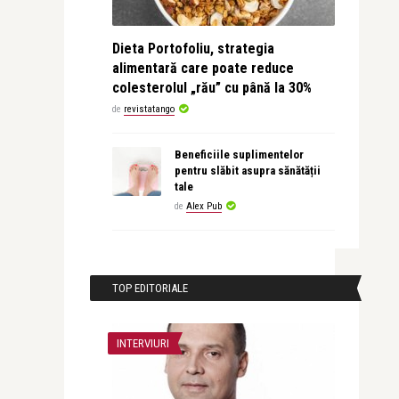
Dieta Portofoliu, strategia
alimentară care poate reduce
colesterolul „rău” cu până la 30%
de
revistatango
Beneficiile suplimentelor
pentru slăbit asupra sănătății
tale
de
Alex Pub
TOP EDITORIALE
INTERVIURI