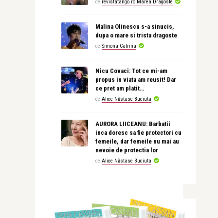
de
revistatango.ro Marea Dragoste
Malina Olinescu s-a sinucis,
dupa o mare si trista dragoste
de
Simona Catrina
Nicu Covaci: Tot ce mi-am
propus in viata am reusit! Dar
ce pret am platit…
de
Alice Năstase Buciuta
AURORA LIICEANU: Barbatii
inca doresc sa fie protectori cu
femeile, dar femeile nu mai au
nevoie de protectia lor
de
Alice Năstase Buciuta