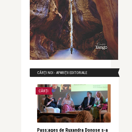
CĂRȚI NOI - APARIȚII EDITORIALE
CĂRȚI
Pass:ages de Ruxandra Donose s-a