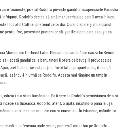
n care locuieşte, poetul Rodolfo priveşte gânditor acoperişurile Parisului
ă. Înfrigurat, Rodolfo decide să ardă manuscrisul pe care îl avea în lucru
te filozoful Colline, prietenul celor doi. Curând apare şi muzicianul
pentru foc, povestind prietenilor săi şiretlicul prin care a reuşit sa
aua Momus din Cartierul Latin. Plecarea se amână din cauza lui Benoit,
 să-i abată gândul de la bani, tinerii îi oferă de băut şi îl provoacă pe
oi, prefăcându-se indignaţi de frivolitatea proprietarului, îl alungă,
pleacă, lăsându-l în urmă pe Rodolfo. Acesta mai rămâne un timp în
lucra.
lui, căreia i s-a stins lumânarea. Ea îi cere lui Rodolfo permisiunea de a-şi
şi începe să tuşească. Rodolfo, atent, o ajută, însoţind-o până la uşă.
mânarea se stinge din nou, din cauza curentului. În întuneric, mâinile lor
mpreună la cafeneaua unde ceilalţi prieteni îl aşteptau pe Rodolfo.