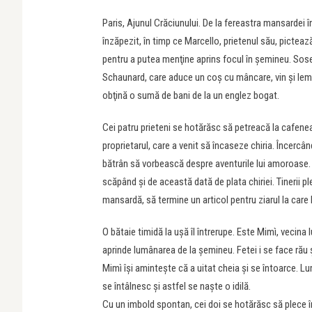
Paris, Ajunul Crăciunului. De la fereastra mansardei î
înzăpezit, în timp ce Marcello, prietenul său, picteaz
pentru a putea menţine aprins focul în şemineu. Soseş
Schaunard, care aduce un coş cu mâncare, vin şi lemne 
obţină o sumă de bani de la un englez bogat.
Cei patru prieteni se hotărăsc să petreacă la cafene
proprietarul, care a venit să încaseze chiria. Încercând
bătrân să vorbească despre aventurile lui amoroase. Ap
scăpând şi de această dată de plata chiriei. Tinerii 
mansardă, să termine un articol pentru ziarul la care 
O bătaie timidă la uşă îl întrerupe. Este Mimì, vecina 
aprinde lumânarea de la şemineu. Fetei i se face rău 
Mimì îşi aminteşte că a uitat cheia şi se întoarce. Lu
se întâlnesc şi astfel se naşte o idilă.
Cu un imbold spontan, cei doi se hotărăsc să plece î