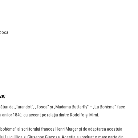
apoca
ONB)
 alături de „Turandot”, „Tosca” şi „Madama Butterfly” – „La Bohème” face
ui anilor 1840, cu accent pe relaţia dintre Rodolfo şi Mimì.
 bohème” al scriitorului francez Henri Murger şi de adaptarea acestuia
lui Luigi Illica şi Giuseppe Giacosa. Aceştia au preluat o mare parte din