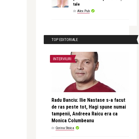
tale
de
Alex Pub
TOP EDITORIALE
INTERVIURI
Radu Banciu: Ilie Nastase s-a facut
de ras peste tot, Hagi spune numai
tampenii, Andreea Raicu era ca
Monica Columbeanu
de
Corina Stoica