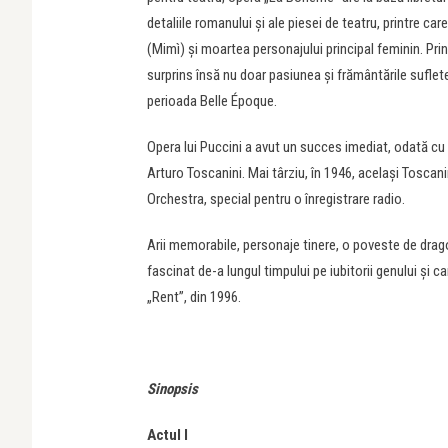
detaliile romanului şi ale piesei de teatru, printre c
(Mimì) şi moartea personajului principal feminin. Prin
surprins însă nu doar pasiunea şi frământările sufleteşt
perioada Belle Époque.
Opera lui Puccini a avut un succes imediat, odată cu pr
Arturo Toscanini. Mai târziu, în 1946, acelaşi Tosca
Orchestra, special pentru o înregistrare radio.
Arii memorabile, personaje tinere, o poveste de dragos
fascinat de-a lungul timpului pe iubitorii genului şi 
„Rent”, din 1996.
Sinopsis
Actul I