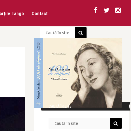
ărțile Tango
Contact
CAUTĂ ÎN SITE