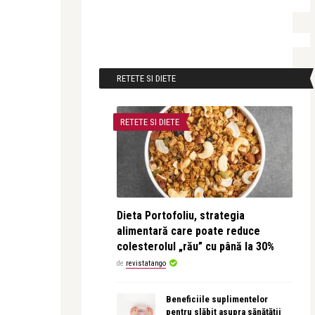
RETETE SI DIETE
RETETE SI DIETE
Dieta Portofoliu, strategia
alimentară care poate reduce
colesterolul „rău” cu până la 30%
de
revistatango
Beneficiile suplimentelor
pentru slăbit asupra sănătății