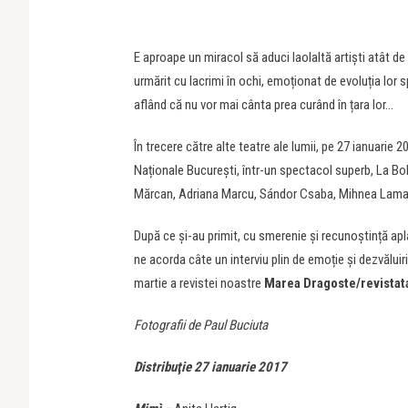
E aproape un miracol să aduci laolaltă artiști atât de
urmărit cu lacrimi în ochi, emoționat de evoluția lor s
aflând că nu vor mai cânta prea curând în țara lor…
În trecere către alte teatre ale lumii, pe 27 ianuarie 2
Naționale București, într-un spectacol superb, La Boh
Mărcan, Adriana Marcu, Sándor Csaba, Mihnea Lamati
După ce și-au primit, cu smerenie și recunoștință apla
ne acorda câte un interviu plin de emoție și dezvăluiri 
martie a revistei noastre
Marea Dragoste/revistat
Fotografii de Paul Buciuta
Distribuţie 27 ianuarie 2017