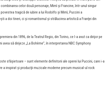
are combinarea celor două personaje, Mimì şi Francine, într-unul singur
 povestea tragică de iubire a lui Rodolfo şi Mimì, Puccini a
i a doi tineri, ci şi romantismul şi strălucirea artistică a Franţei din
emiera din 1896, de la Teatrul Regio, din Torino, ce l-a avut ca dirijor pe
nini avea să dirijeze „La Bohème”, în interpretarea NBC Symphony
te sfâşietoare – sunt elemente definitorii ale operei lui Puccini, care i-a
care a inspirat şi producţii muzicale moderne precum musical-ul rock