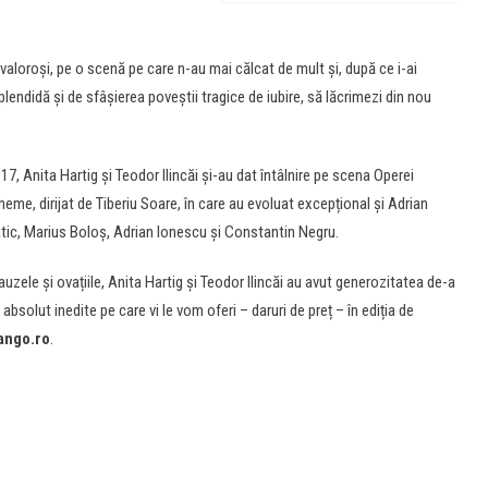
 valoroși, pe o scenă pe care n-au mai călcat de mult și, după ce i-ai
plendidă și de sfâșierea poveștii tragice de iubire, să lăcrimezi din nou
017, Anita Hartig și Teodor Ilincăi și-au dat întâlnire pe scena Operei
eme, dirijat de Tiberiu Soare, în care au evoluat excepțional și Adrian
c, Marius Boloș, Adrian Ionescu și Constantin Negru.
uzele și ovațiile, Anita Hartig și Teodor Ilincăi au avut generozitatea de-a
absolut inedite pe care vi le vom oferi – daruri de preț – în ediția de
ango.ro
.