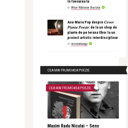
în favoarea ta
de
Alice Năstase Buciuta
Ana-Maria Pop despre 𝐶𝑜𝑣𝑜𝑟
𝑃𝑙𝑎𝑛𝑡𝑒 𝑃𝑜𝑒𝑧𝑖𝑒: de la un shop de
plante de pe terasa Obor la un
proiect artistic interdisciplinar
de
revistatango
CEA MAI FRUMOASA POEZIE
CEA MAI FRUMOASA POEZIE
Maxim Radu Niculai – Sens