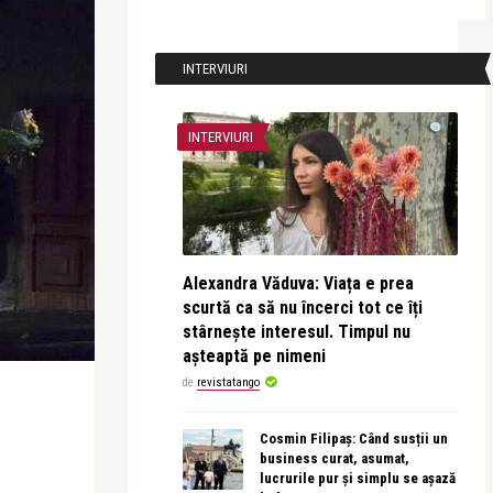
INTERVIURI
INTERVIURI
Alexandra Văduva: Viața e prea
scurtă ca să nu încerci tot ce îți
stârnește interesul. Timpul nu
așteaptă pe nimeni
de
revistatango
Cosmin Filipaș: Când susții un
business curat, asumat,
lucrurile pur și simplu se așază