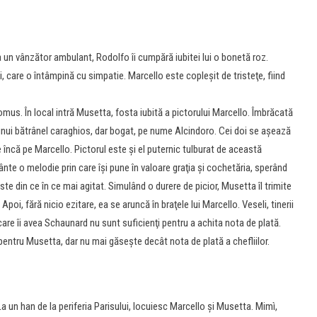
la un vânzător ambulant, Rodolfo îi cumpără iubitei lui o bonetă roz.
i, care o întâmpină cu simpatie. Marcello este copleşit de tristeţe, fiind
mus. În local intră Musetta, fosta iubită a pictorului Marcello. Îmbrăcată
 unui bătrânel caraghios, dar bogat, pe nume Alcindoro. Cei doi se aşează
e încă pe Marcello. Pictorul este şi el puternic tulburat de această
ânte o melodie prin care îşi pune în valoare graţia şi cochetăria, sperând
este din ce în ce mai agitat. Simulând o durere de picior, Musetta îl trimite
oi, fără nicio ezitare, ea se aruncă în braţele lui Marcello. Veseli, tinerii
are îi avea Schaunard nu sunt suficienţi pentru a achita nota de plată.
entru Musetta, dar nu mai găseşte decât nota de plată a chefliilor.
La un han de la periferia Parisului, locuiesc Marcello şi Musetta. Mimì,