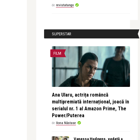
de
revistatango
SUPERSTAR
FILM
Ana Ularu, actrița româncă
multipremiată internațional, joacă în
serialul nr. 1 al Amazon Prime, The
Power/Puterea
de
Ilona Năstase
Vanessa Hudgens, vedetă a