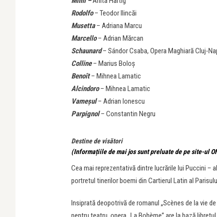
Mimì –
Anita Hartig
Rodolfo
– Teodor Ilincăi
Musetta
– Adriana Marcu
Marcello
– Adrian Mărcan
Schaunard
– Sándor Csaba, Opera Maghiară Cluj-N
Colline
– Marius Boloș
Benoît
– Mihnea Lamatic
Alcindoro
– Mihnea Lamatic
Vameşul
– Adrian Ionescu
Parpignol
– Constantin Negru
Destine de visători
(Informațiile de mai jos sunt preluate de pe site-ul 
Cea mai reprezentativă dintre lucrările lui Puccini –
portretul tinerilor boemi din Cartierul Latin al Parisul
Insiprată deopotrivă de romanul „Scènes de la vie de
pentru teatru, opera „La Bohème” are la bază libretul 