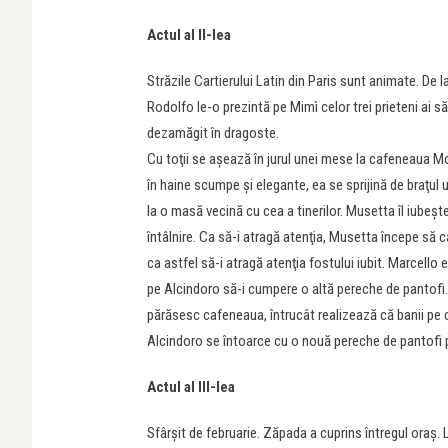
Actul al II-lea
Străzile Cartierului Latin din Paris sunt animate. De 
Rodolfo le-o prezintă pe Mimì celor trei prieteni ai să
dezamăgit în dragoste.
Cu toţii se aşează în jurul unei mese la cafeneaua Mo
în haine scumpe şi elegante, ea se sprijină de braţul
la o masă vecină cu cea a tinerilor. Musetta îl iubeşt
întâlnire. Ca să-i atragă atenţia, Musetta începe să c
ca astfel să-i atragă atenţia fostului iubit. Marcello 
pe Alcindoro să-i cumpere o altă pereche de pantofi. Ap
părăsesc cafeneaua, întrucât realizează că banii pe c
Alcindoro se întoarce cu o nouă pereche de pantofi p
Actul al III-lea
Sfârşit de februarie. Zăpada a cuprins întregul oraş. 