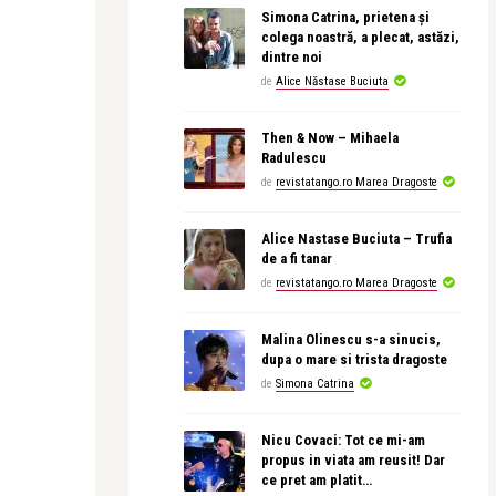
Simona Catrina, prietena și
colega noastră, a plecat, astăzi,
dintre noi
de
Alice Năstase Buciuta
Then & Now – Mihaela
Radulescu
de
revistatango.ro Marea Dragoste
Alice Nastase Buciuta – Trufia
de a fi tanar
de
revistatango.ro Marea Dragoste
Malina Olinescu s-a sinucis,
dupa o mare si trista dragoste
de
Simona Catrina
Nicu Covaci: Tot ce mi-am
propus in viata am reusit! Dar
ce pret am platit…