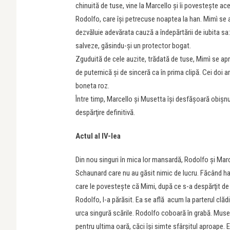
chinuită de tuse, vine la Marcello şi îi povesteşte ac
Rodolfo, care îşi petrecuse noaptea la han. Mimì se 
dezvăluie adevărata cauză a îndepărtării de iubita sa
salveze, găsindu-şi un protector bogat.
Zguduită de cele auzite, trădată de tuse, Mimì se apr
de puternică şi de sinceră ca în prima clipă. Cei doi 
boneta roz.
Între timp, Marcello şi Musetta îşi desfăşoară obişnu
despărţire definitivă.
Actul al IV-lea
Din nou singuri în mica lor mansardă, Rodolfo şi Marc
Schaunard care nu au găsit nimic de lucru. Făcând haz
care le povesteşte că Mimi, după ce s-a despărţit de 
Rodolfo, l-a părăsit. Ea se află acum la parterul clădir
urca singură scările. Rodolfo coboară în grabă. Muse
pentru ultima oară, căci îşi simte sfârşitul aproape.