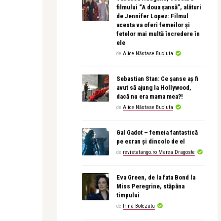
filmului “A doua șansă”, alături
de Jennifer Lopez: Filmul
acesta va oferi femeilor și
fetelor mai multă încredere în
ele
de
Alice Năstase Buciuta
Sebastian Stan: Ce șanse aș fi
avut să ajung la Hollywood,
dacă nu era mama mea?!
de
Alice Năstase Buciuta
Gal Gadot – femeia fantastică
pe ecran și dincolo de el
de
revistatango.ro Marea Dragoste
Eva Green, de la fata Bond la
Miss Peregrine, stăpâna
timpului
de
Irina Botezatu