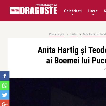
Celebritati
Litere
S
Prima pagină
Teatru
Anita Hartig și Teodo
Anita Hartig și Teodor
ai Boemei lui Puc
d