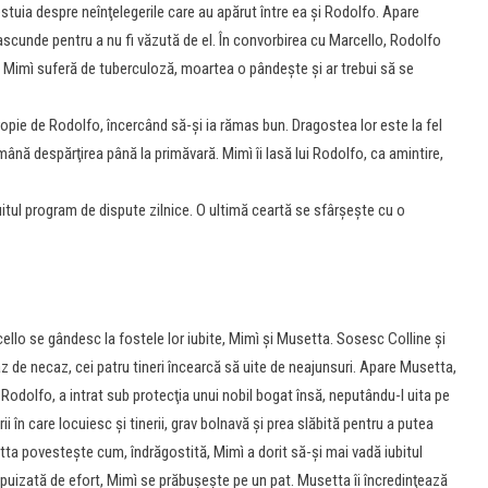
estuia despre neînţelegerile care au apărut între ea şi Rodolfo. Apare
ascunde pentru a nu fi văzută de el. În convorbirea cu Marcello, Rodolfo
: Mimì suferă de tuberculoză, moartea o pândeşte şi ar trebui să se
opie de Rodolfo, încercând să-şi ia rămas bun. Dragostea lor este la fel
amână despărţirea până la primăvară. Mimì îi lasă lui Rodolfo, ca amintire,
itul program de dispute zilnice. O ultimă ceartă se sfârşeşte cu o
ello se gândesc la fostele lor iubite, Mimì şi Musetta. Sosesc Colline şi
 de necaz, cei patru tineri încearcă să uite de neajunsuri. Apare Musetta,
Rodolfo, a intrat sub protecţia unui nobil bogat însă, neputându-l uita pe
ii în care locuiesc şi tinerii, grav bolnavă şi prea slăbită pentru a putea
tta povesteşte cum, îndrăgostită, Mimì a dorit să-şi mai vadă iubitul
 Epuizată de efort, Mimì se prăbuşeşte pe un pat. Musetta îi încredinţează