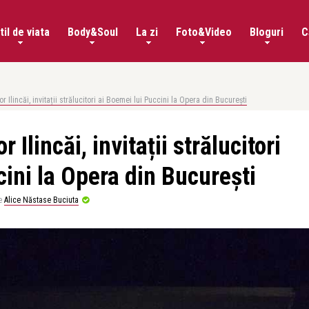
til de viata
Body&Soul
La zi
Foto&Video
Bloguri
C
r Ilincăi, invitații strălucitori ai Boemei lui Puccini la Opera din București
 Ilincăi, invitații strălucitori
cini la Opera din București
e
Alice Năstase Buciuta