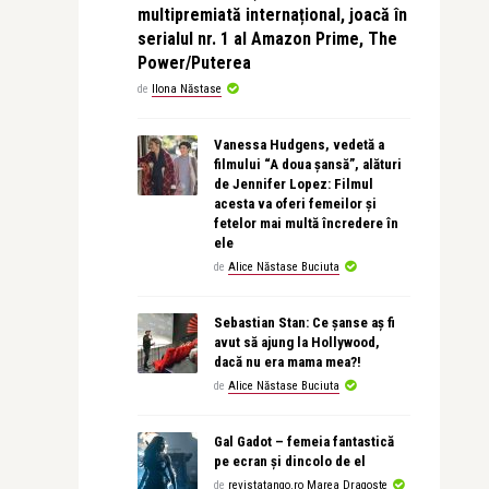
multipremiată internațional, joacă în
serialul nr. 1 al Amazon Prime, The
Power/Puterea
de
Ilona Năstase
Vanessa Hudgens, vedetă a
filmului “A doua șansă”, alături
de Jennifer Lopez: Filmul
acesta va oferi femeilor și
fetelor mai multă încredere în
ele
de
Alice Năstase Buciuta
Sebastian Stan: Ce șanse aș fi
avut să ajung la Hollywood,
dacă nu era mama mea?!
de
Alice Năstase Buciuta
Gal Gadot – femeia fantastică
pe ecran și dincolo de el
de
revistatango.ro Marea Dragoste