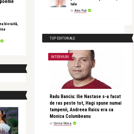
e poeme
tale
de
Alex Pub
a biciuită,
ina
TOP EDITORIALE
INTERVIURI
Radu Banciu: Ilie Nastase s-a facut
de ras peste tot, Hagi spune numai
tampenii, Andreea Raicu era ca
Monica Columbeanu
de
Corina Stoica