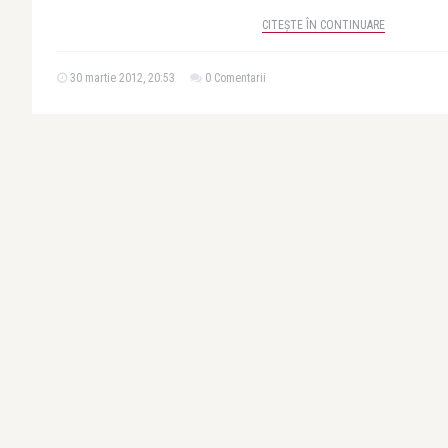
CITEȘTE ÎN CONTINUARE
30 martie 2012, 20:53
0 Comentarii