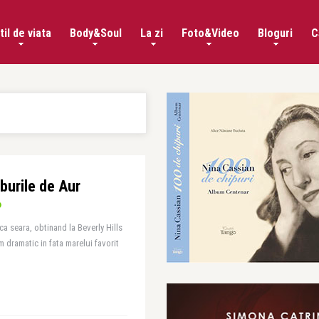
til de viata
Body&Soul
La zi
Foto&Video
Bloguri
C
oburile de Aur
ca seara, obtinand la Beverly Hills
m dramatic in fata marelui favorit