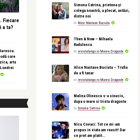
Simona Catrina, prietena și
colega noastră, a plecat, astăzi,
dintre noi
e. Fiecare
de
Alice Năstase Buciuta
i a ta?
Then & Now – Mihaela
Radulescu
 Burescu.
de
revistatango.ro Marea Dragoste
modă care
ica, arta
Alice Nastase Buciuta – Trufia
 Londrei
de a fi tanar
de
revistatango.ro Marea Dragoste
Malina Olinescu s-a sinucis,
dupa o mare si trista dragoste
de
Simona Catrina
Nicu Covaci: Tot ce mi-am
propus in viata am reusit! Dar
ce pret am platit…