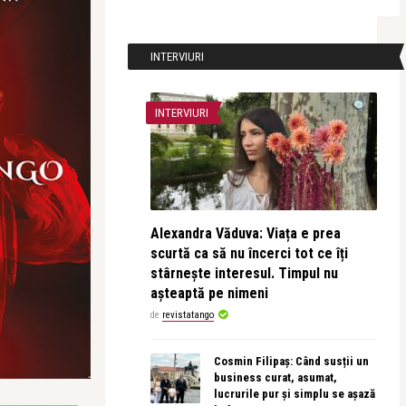
INTERVIURI
INTERVIURI
Alexandra Văduva: Viața e prea
scurtă ca să nu încerci tot ce îți
stârnește interesul. Timpul nu
așteaptă pe nimeni
de
revistatango
Cosmin Filipaș: Când susții un
business curat, asumat,
lucrurile pur și simplu se așază