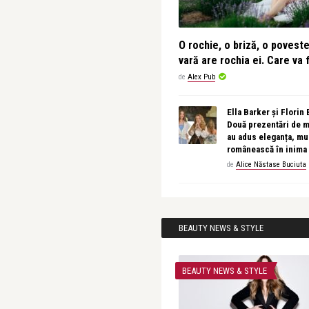
O rochie, o briză, o povest
vară are rochia ei. Care va f
de
Alex Pub
Ella Barker și Florin
Două prezentări de 
au adus eleganța, muz
românească în inima
de
Alice Năstase Buciuta
BEAUTY NEWS & STYLE
BEAUTY NEWS & STYLE