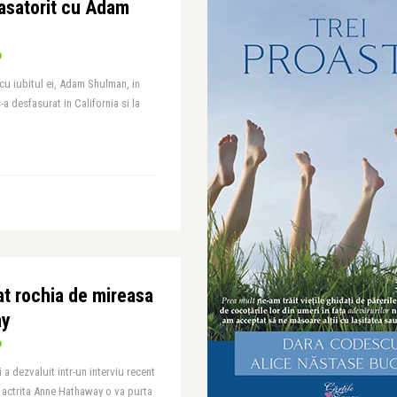
asatorit cu Adam
cu iubitul ei, Adam Shulman, in
-a desfasurat in California si la
at rochia de mireasa
ay
 a dezvaluit intr-un interviu recent
e actrita Anne Hathaway o va purta