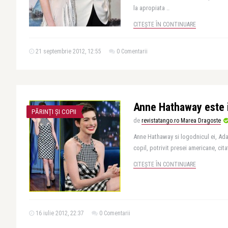
la apropiata ..
CITEȘTE ÎN CONTINUARE
21 septembrie 2012, 12:55
0 Comentarii
Anne Hathaway este 
PĂRINȚI ȘI COPII
de
revistatango.ro Marea Dragoste
Anne Hathaway si logodnicul ei, Ad
copil, potrivit presei americane, cita
CITEȘTE ÎN CONTINUARE
16 iulie 2012, 22:37
0 Comentarii