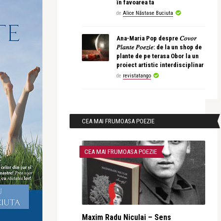
în favoarea ta
de
Alice Năstase Buciuta
Ana-Maria Pop despre 𝐶𝑜𝑣𝑜𝑟
𝑃𝑙𝑎𝑛𝑡𝑒 𝑃𝑜𝑒𝑧𝑖𝑒: de la un shop de
plante de pe terasa Obor la un
proiect artistic interdisciplinar
de
revistatango
CEA MAI FRUMOASA POEZIE
CEA MAI FRUMOASA POEZIE
Maxim Radu Niculai – Sens