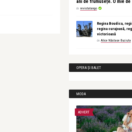
ani de frumusețe. O mie d
de
revistatango
Regina Boudica, regin
regina curajoasă, reg
victorioasă
de
Alice Năstase Buciuta
OPERA ȘI BALET
MODA
ADVERT