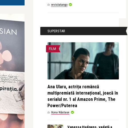
de
revistatango
SUPERSTAR
FILM
Ana Ularu, actrița româncă
multipremiată internațional, joacă în
serialul nr. 1 al Amazon Prime, The
Power/Puterea
de
Ilona Năstase
Vanessa Hudgens, vedetă a