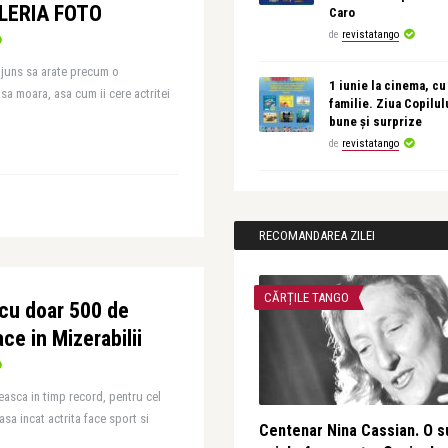
ALERIA FOTO
Caro
de
revistatango
ajuns sa arate precum o
1 iunie la cinema, cu
sa moara, asa cum ii cere actritei
familie. Ziua Copilul
bune și surprize
de
revistatango
RECOMANDAREA ZILEI
CĂRȚILE TANGO
 cu doar 500 de
ace in Mizerabilii
asca in timp record, pentru cel
asa incat actrita face sport si
Centenar Nina Cassian. O s