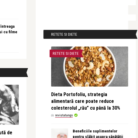
 întreaga
ui cu filme
RETETE SI DIETE
RETETE SI DIETE
Dieta Portofoliu, strategia
alimentară care poate reduce
colesterolul „rău” cu până la 30%
de
revistatango
Beneficiile suplimentelor
ută de
pentru slăbit asupra sănătății