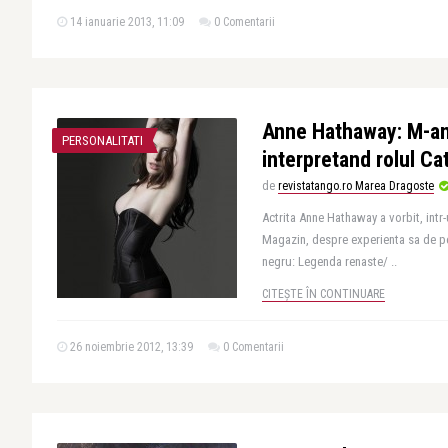
14 ianuarie 2013, 11:09
0 Comentarii
Anne Hathaway: M-am 
PERSONALITATI
interpretand rolul C
de
revistatango.ro Marea Dragoste
Actrita Anne Hathaway a vorbit, intr
Magazin, despre experienta sa de pe 
negru: Legenda renaste/ ..
CITEȘTE ÎN CONTINUARE
26 noiembrie 2012, 13:39
0 Comentarii