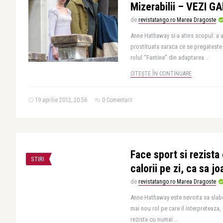
Mizerabilii – VEZI G
de
revistatango.ro Marea Dragoste
Anne Hathaway si-a atins scopul: a 
prostituata saraca ce se pregateste 
rolul “Fantine” din adaptarea ..
CITEȘTE ÎN CONTINUARE
19 aprilie 2012, 20:56
0 Comentarii
Face sport si rezista
STIRI
calorii pe zi, ca sa jo
de
revistatango.ro Marea Dragoste
Anne Hathaway este nevoita sa slabe
mai nou rol pe care il interpreteaza, 
rezista cu numai ..