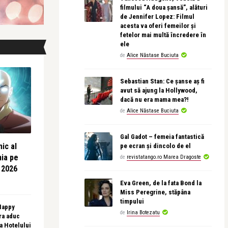
filmului “A doua șansă”, alături
de Jennifer Lopez: Filmul
acesta va oferi femeilor și
fetelor mai multă încredere în
ele
de
Alice Năstase Buciuta
Sebastian Stan: Ce șanse aș fi
avut să ajung la Hollywood,
dacă nu era mama mea?!
de
Alice Năstase Buciuta
Gal Gadot – femeia fantastică
ic al
pe ecran și dincolo de el
nia pe
de
revistatango.ro Marea Dragoste
 2026
Eva Green, de la fata Bond la
Miss Peregrine, stăpâna
timpului
 Happy
de
Irina Botezatu
ra aduc
sa Hotelului