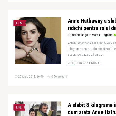
Anne Hathaway a slab
FILM
ridichi pentru rolul 
de
revistatango.ro Marea Dragoste
Actrita americana Anne Hathaway a f
kilograme pentru rolul din filmul "L
severa pe baza de humus ..
CITEȘTE ÎN CONTINUARE
20 iunie 2012, 16:59
0 Comentarii
A slabit 8 kilograme i
LIFE
cum arata Anne Hatha