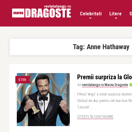
Celebritati
Litere
S
Tag:
Anne Hathaway
Premii surpriza la Gl
STIRI
de
revistatango.ro Marea Dragoste
Filmul 'Argo' a creat surpriza dumini
Globul de Aur pentru cel mai bun fil
'Lincoln' ..
CITEȘTE ÎN CONTINUARE