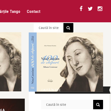
ărțile Tango
Contact
CAUTĂ ÎN SITE