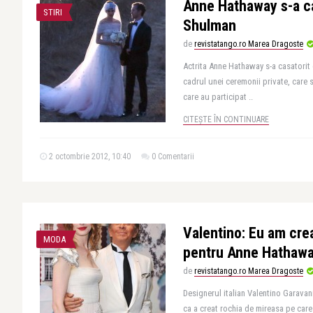
Anne Hathaway s-a c
STIRI
Shulman
de
revistatango.ro Marea Dragoste
Actrita Anne Hathaway s-a casatorit 
cadrul unei ceremonii private, care s
care au participat ..
CITEȘTE ÎN CONTINUARE
2 octombrie 2012, 10:40
0 Comentarii
Valentino: Eu am cre
MODA
pentru Anne Hathaw
de
revistatango.ro Marea Dragoste
Designerul italian Valentino Garavani
ca a creat rochia de mireasa pe car