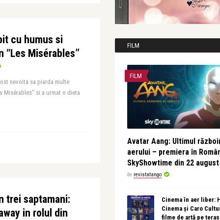
it cu humus si
FILM
din “Les Misérables”
FILM
ost nevoita sa piarda multe
es Misérables" si a urmat o dieta
Avatar Aang: Ultimul războin
aerului – premiera în Româ
SkyShowtime din 22 august
de
revistatango
n trei saptamani:
Cinema în aer liber:
Cinema și Caro Cultu
way in rolul din
filme de artă pe tera