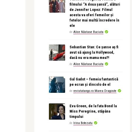
filmului “A doua șansă”, alături
de Jennifer Lopez: Filmul
acesta va oferi femeilor și
fetelor mai multă încredere în
ele
de
Alice Năstase Buciuta
Sebastian Stan: Ce șanse aș fi
avut să ajung la Hollywood,
dacă nu era mama mea?!
de
Alice Năstase Buciuta
Gal Gadot – femeia fantastică
pe ecran și dincolo de el
de
revistatango.ro Marea Dragoste
Eva Green, de la fata Bond la
Miss Peregrine, stăpâna
timpului
de
Irina Botezatu