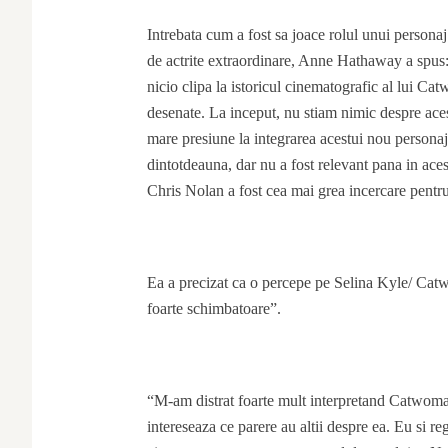
Intrebata cum a fost sa joace rolul unui personaj 
de actrite extraordinare, Anne Hathaway a spus:
nicio clipa la istoricul cinematografic al lui C
desenate. La inceput, nu stiam nimic despre ac
mare presiune la integrarea acestui nou personaj 
dintotdeauna, dar nu a fost relevant pana in aces
Chris Nolan a fost cea mai grea incercare pentr
Ea a precizat ca o percepe pe Selina Kyle/ Cat
foarte schimbatoare”.
“M-am distrat foarte mult interpretand Catwoman
intereseaza ce parere au altii despre ea. Eu si 