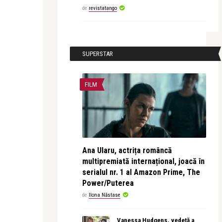
de
revistatango
SUPERSTAR
FILM
Ana Ularu, actrița româncă
multipremiată internațional, joacă în
serialul nr. 1 al Amazon Prime, The
Power/Puterea
de
Ilona Năstase
Vanessa Hudgens, vedetă a