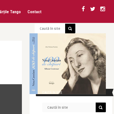
ărțile Tango
Contact
CAUTĂ ÎN SITE