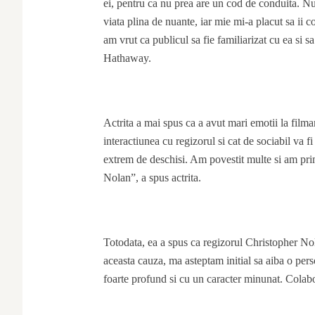
ei, pentru ca nu prea are un cod de conduita. Nu a
viata plina de nuante, iar mie mi-a placut sa ii c
am vrut ca publicul sa fie familiarizat cu ea si s
Hathaway.
Actrita a mai spus ca a avut mari emotii la film
interactiunea cu regizorul si cat de sociabil va fi
extrem de deschisi. Am povestit multe si am prim
Nolan”, a spus actrita.
Totodata, ea a spus ca regizorul Christopher Nol
aceasta cauza, ma asteptam initial sa aiba o per
foarte profund si cu un caracter minunat. Colabor