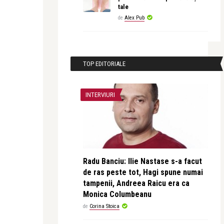
tale
de
Alex Pub
TOP EDITORIALE
INTERVIURI
Radu Banciu: Ilie Nastase s-a facut
de ras peste tot, Hagi spune numai
tampenii, Andreea Raicu era ca
Monica Columbeanu
de
Corina Stoica