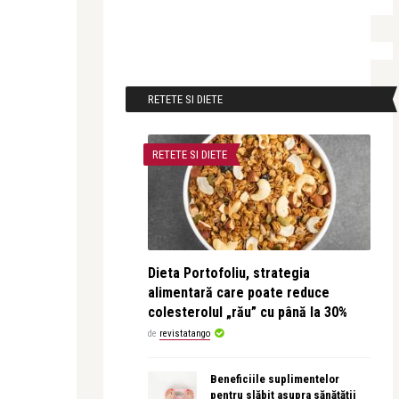
RETETE SI DIETE
RETETE SI DIETE
Dieta Portofoliu, strategia
alimentară care poate reduce
colesterolul „rău” cu până la 30%
de
revistatango
Beneficiile suplimentelor
pentru slăbit asupra sănătății