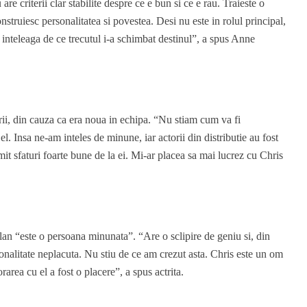
re criterii clar stabilite despre ce e bun si ce e rau. Traieste o
onstruiesc personalitatea si povestea. Desi nu este in rolul principal,
a inteleaga de ce trecutul i-a schimbat destinul”, a spus Anne
arii, din cauza ca era noua in echipa. “Nu stiam cum va fi
 el. Insa ne-am inteles de minune, iar actorii din distributie au fost
it sfaturi foarte bune de la ei. Mi-ar placea sa mai lucrez cu Chris
an “este o persoana minunata”. “Are o sclipire de geniu si, din
sonalitate neplacuta. Nu stiu de ce am crezut asta. Chris este un om
area cu el a fost o placere”, a spus actrita.