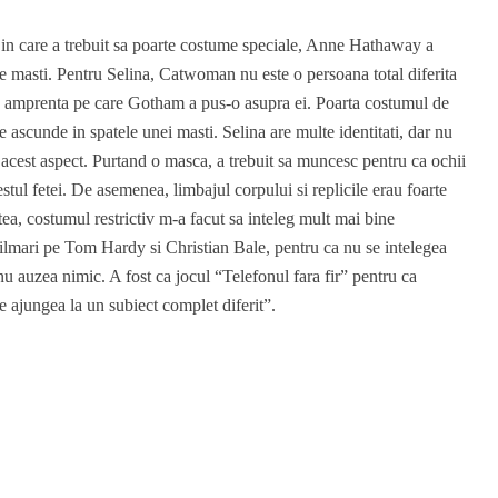
, in care a trebuit sa poarte costume speciale, Anne Hathaway a
e masti. Pentru Selina, Catwoman nu este o persoana total diferita
 amprenta pe care Gotham a pus-o asupra ei. Poarta costumul de
 ascunde in spatele unei masti. Selina are multe identitati, dar nu
 acest aspect. Purtand o masca, a trebuit sa muncesc pentru ca ochii
stul fetei. De asemenea, limbajul corpului si replicile erau foarte
tea, costumul restrictiv m-a facut sa inteleg mult mai bine
lmari pe Tom Hardy si Christian Bale, pentru ca nu se intelegea
nu auzea nimic. A fost ca jocul “Telefonul fara fir” pentru ca
se ajungea la un subiect complet diferit”.