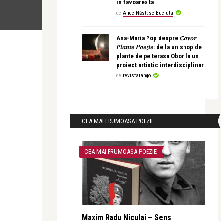
în favoarea ta
de
Alice Năstase Buciuta
Ana-Maria Pop despre 𝐶𝑜𝑣𝑜𝑟
𝑃𝑙𝑎𝑛𝑡𝑒 𝑃𝑜𝑒𝑧𝑖𝑒: de la un shop de
plante de pe terasa Obor la un
proiect artistic interdisciplinar
de
revistatango
CEA MAI FRUMOASA POEZIE
CEA MAI FRUMOASA POEZIE
Maxim Radu Niculai – Sens