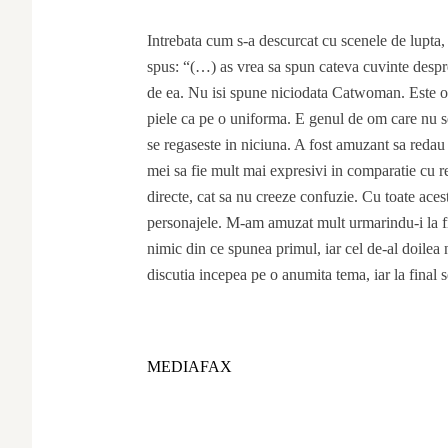
Intrebata cum s-a descurcat cu scenele de lupta
spus: “(…) as vrea sa spun cateva cuvinte despr
de ea. Nu isi spune niciodata Catwoman. Este o
piele ca pe o uniforma. E genul de om care nu se
se regaseste in niciuna. A fost amuzant sa redau
mei sa fie mult mai expresivi in comparatie cu re
directe, cat sa nu creeze confuzie. Cu toate aces
personajele. M-am amuzat mult urmarindu-i la fi
nimic din ce spunea primul, iar cel de-al doilea 
discutia incepea pe o anumita tema, iar la final 
MEDIAFAX