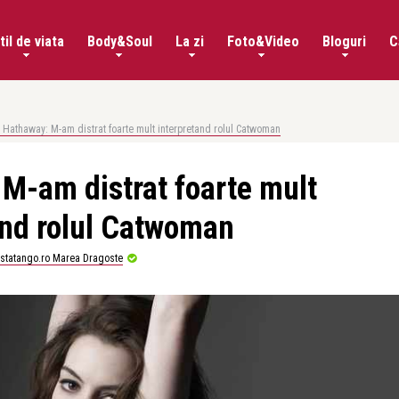
til de viata
Body&Soul
La zi
Foto&Video
Bloguri
C
 Hathaway: M-am distrat foarte mult interpretand rolul Catwoman
M-am distrat foarte mult
and rolul Catwoman
istatango.ro Marea Dragoste