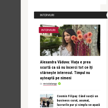
INTERVIURI
INTERVIURI
Alexandra Văduva: Viața e prea
scurtă ca să nu încerci tot ce îți
stârnește interesul. Timpul nu
așteaptă pe nimeni
de
revistatango
Cosmin Filipaș: Când susții un
business curat, asumat,
lucrurile pur și simplu se așază