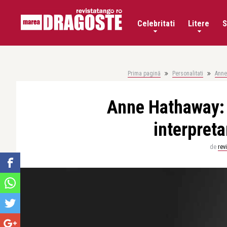
Celebritati
Litere
S
Prima pagină
Personalitati
Anne
Anne Hathaway: 
interpret
de
rev