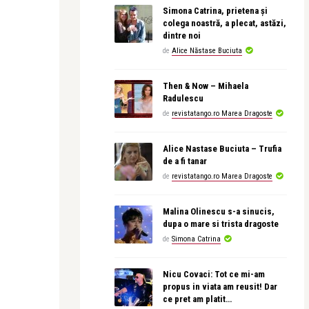
Simona Catrina, prietena și
colega noastră, a plecat, astăzi,
dintre noi
de
Alice Năstase Buciuta
Then & Now – Mihaela
Radulescu
de
revistatango.ro Marea Dragoste
Alice Nastase Buciuta – Trufia
de a fi tanar
de
revistatango.ro Marea Dragoste
Malina Olinescu s-a sinucis,
dupa o mare si trista dragoste
de
Simona Catrina
Nicu Covaci: Tot ce mi-am
propus in viata am reusit! Dar
ce pret am platit…