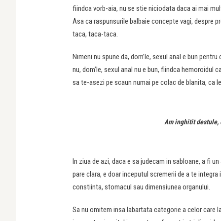
fiindca vorb-aia, nu se stie niciodata daca ai mai mul
Asa ca raspunsurile balbaie concepte vagi, despre prefe
taca, taca-taca.
Nimeni nu spune da, dom’le, sexul anal e bun pentru ca 
nu, dom’le, sexul anal nu e bun, fiindca hemoroidul ca
sa te-asezi pe scaun numai pe colac de blanita, ca l
Am inghitit destule,
In ziua de azi, daca e sa judecam in sabloane, a fi u
pare clara, e doar inceputul scremerii de a te integra i
constiinta, stomacul sau dimensiunea organului.
Sa nu omitem insa labartata categorie a celor care la 