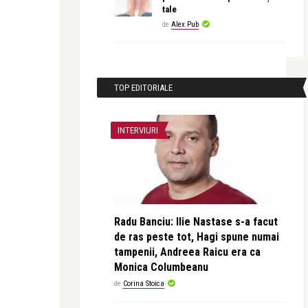
tale
de
Alex Pub
TOP EDITORIALE
INTERVIURI
Radu Banciu: Ilie Nastase s-a facut
de ras peste tot, Hagi spune numai
tampenii, Andreea Raicu era ca
Monica Columbeanu
de
Corina Stoica