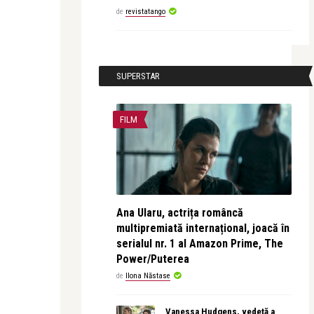
de
revistatango
SUPERSTAR
FILM
Ana Ularu, actrița româncă
multipremiată internațional, joacă în
serialul nr. 1 al Amazon Prime, The
Power/Puterea
de
Ilona Năstase
Vanessa Hudgens, vedetă a