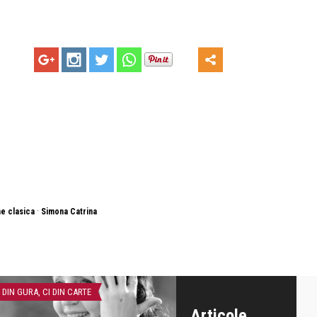
·
ne clasica
Simona Catrina
 DIN GURA, CI DIN CARTE
CĂRȚI
Articole