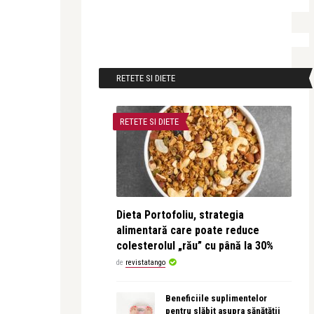
RETETE SI DIETE
RETETE SI DIETE
Dieta Portofoliu, strategia
alimentară care poate reduce
colesterolul „rău” cu până la 30%
de
revistatango
Beneficiile suplimentelor
pentru slăbit asupra sănătății