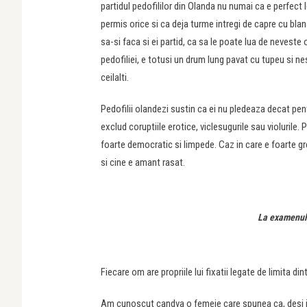
partidul pedofililor din Olanda nu numai ca e perfect
permis orice si ca deja turme intregi de capre cu blana
sa-si faca si ei partid, ca sa le poate lua de neveste of
pedofiliei, e totusi un drum lung pavat cu tupeu si n
ceilalti.
Pedofilii olandezi sustin ca ei nu pledeaza decat pen
exclud coruptiile erotice, viclesugurile sau violurile.
foarte democratic si limpede. Caz in care e foarte gr
si cine e amant rasat.
La examenul 
Fiecare om are propriile lui fixatii legate de limita din
Am cunoscut candva o femeie care spunea ca, desi ii p