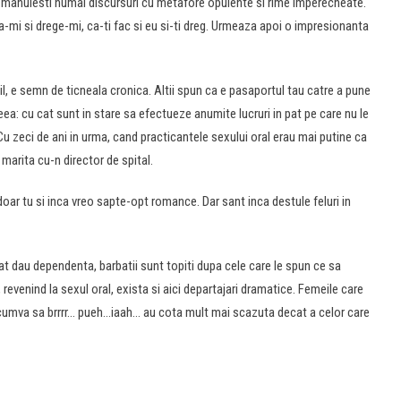
de, manuiesti numai discursuri cu metafore opulente si rime imperecheate.
 fa-mi si drege-mi, ca-ti fac si eu si-ti dreg. Urmeaza apoi o impresionanta
ibil, e semn de ticneala cronica. Altii spun ca e pasaportul tau catre a pune
ea: cu cat sunt in stare sa efectueze anumite lucruri in pat pe care nu le
 Cu zeci de ani in urma, cand practicantele sexului oral erau mai putine ca
 marita cu-n director de spital.
i doar tu si inca vreo sapte-opt romance. Dar sant inca destule feluri in
 dau dependenta, barbatii sunt topiti dupa cele care le spun ce sa
, revenind la sexul oral, exista si aici departajari dramatice. Femeile care
e cumva sa brrrr… pueh…iaah… au cota mult mai scazuta decat a celor care