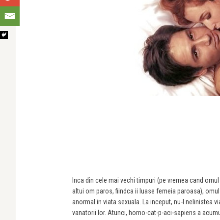
Inca din cele mai vechi timpuri (pe vremea cand omul p
altui om paros, fiindca ii luase femeia paroasa), omu
anormal in viata sexuala. La inceput, nu-l nelinistea
vanatorii lor. Atunci, homo-cat-p-aci-sapiens a acumul