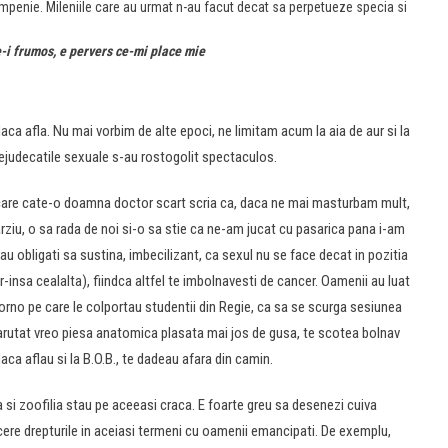
mpenie. Mileniile care au urmat n-au facut decat sa perpetueze specia si
-i frumos, e pervers ce-mi place mie
daca afla. Nu mai vorbim de alte epoci, ne limitam acum la aia de aur si la
prejudecatile sexuale s-au rostogolit spectaculos.
 care cate-o doamna doctor scart scria ca, daca ne mai masturbam mult,
rziu, o sa rada de noi si-o sa stie ca ne-am jucat cu pasarica pana i-am
au obligati sa sustina, imbecilizant, ca sexul nu se face decat in pozitia
r-insa cealalta), fiindca altfel te imbolnavesti de cancer. Oamenii au luat
porno pe care le colportau studentii din Regie, ca sa se scurga sesiunea
 sarutat vreo piesa anatomica plasata mai jos de gusa, te scotea bolnav
ca aflau si la B.O.B., te dadeau afara din camin.
a si zoofilia stau pe aceeasi craca. E foarte greu sa desenezi cuiva
si cere drepturile in aceiasi termeni cu oamenii emancipati. De exemplu,