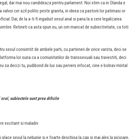
 legal, dar mai nou candideaza pentru parlament. Noi stim ca in Olanda e
 valvoi cer azil politic peste granita, in ideea ca pastorii lor patimasi or
icial. Dar, de la a-ti fi ingaduit sexul anal si pana la a cere legalizarea
esimtire. Retineti ca asta spun eu, un om mancat de subiectivitate, ca toti
tru sexul consimtit de ambele parti, cu parteneri de orice varsta, deci se
 Platforma lor suna ca a comunitatilor de transsexuali sau travestiti, deci
eu sa decizi tu, pudibond de lux sau pervers infocat, cine e bolnav mintal
oral, subiectele sunt prea dificile
tre excitant si maladiv.
lace sexul la nebunie si e foarte deschisa la cap si mai ales la picioare,