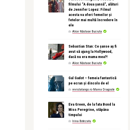
filmului “A doua șansă”, alături
de Jennifer Lopez: Filmul
acesta va oferi femeilor și
fetelor mai multă încredere în
ele
de
Alice Năstase Buciuta
Sebastian Stan: Ce șanse aș fi
avut să ajung la Hollywood,
dacă nu era mama mea?!
de
Alice Năstase Buciuta
Gal Gadot – femeia fantastică
pe ecran și dincolo de el
de
revistatango.ro Marea Dragoste
Eva Green, de la fata Bond la
Miss Peregrine, stăpâna
timpului
de
Irina Botezatu