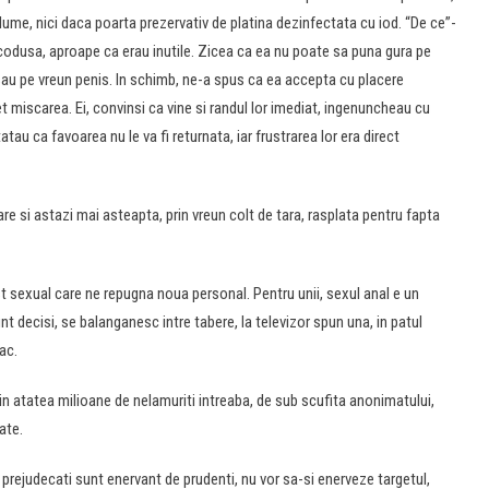
lume, nici daca poarta prezervativ de platina dezinfectata cu iod. “De ce”-
rcodusa, aproape ca erau inutile. Zicea ca ea nu poate sa puna gura pe
 sau pe vreun penis. In schimb, ne-a spus ca ea accepta cu placere
et miscarea. Ei, convinsi ca vine si randul lor imediat, ingenuncheau cu
tau ca favoarea nu le va fi returnata, iar frustrarea lor era direct
re si astazi mai asteapta, prin vreun colt de tara, rasplata pentru fapta
st sexual care ne repugna noua personal. Pentru unii, sexul anal e un
unt decisi, se balanganesc intre tabere, la televizor spun una, in patul
ac.
din atatea milioane de nelamuriti intreaba, de sub scufita anonimatului,
ate.
ara prejudecati sunt enervant de prudenti, nu vor sa-si enerveze targetul,