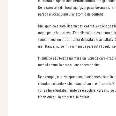
in coasta si spritul inca netransformat in trigliceri
De la sonetele din local ajungi, in patul de-acasa, la
parada a vocabularului anatomic de periferie.
Unii spun ca a vorbi liber in pat, cat mai explicit pos
mana pe ce barbat vrei. Femeile au inteles de mult ide
face oricine, cu atat cota lor de piata e mai saltata.
ursii Panda, nu se mira nimeni ca parasuta liceului se
In ziua de azi, felatia nu mai e un lucru pe care-l fac
meniul sexual la care nu are acces oricine.
De exemplu, cum va spuneam, bunele vorbitoare in pat
introduca si unde – chiar daca stiau si ei, teoretic. Si
vor sa fie anuntate inainte de ejaculare, ca sa nu s
inghit orice – la propriu si la figurat.