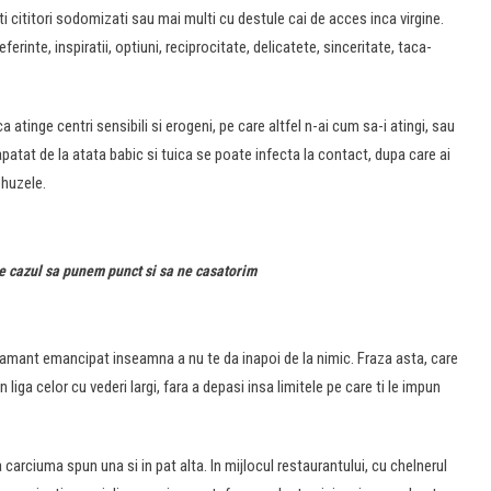
ti cititori sodomizati sau mai multi cu destule cai de acces inca virgine.
rinte, inspiratii, optiuni, reciprocitate, delicatete, sinceritate, taca-
atinge centri sensibili si erogeni, pe care altfel n-ai cum sa-i atingi, sau
patat de la atata babic si tuica se poate infecta la contact, dupa care ai
ehuzele.
 e cazul sa punem punct si sa ne casatorim
n amant emancipat inseamna a nu te da inapoi de la nimic. Fraza asta, care
n liga celor cu vederi largi, fara a depasi insa limitele pe care ti le impun
carciuma spun una si in pat alta. In mijlocul restaurantului, cu chelnerul