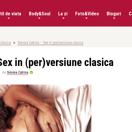
til de viata
Body&Soul
La zi
Foto&Video
Bloguri
C
 clasica
Simona Catrina – Sex in (per)versiune clasica
ex in (per)versiune clasica
de
Simona Catrina