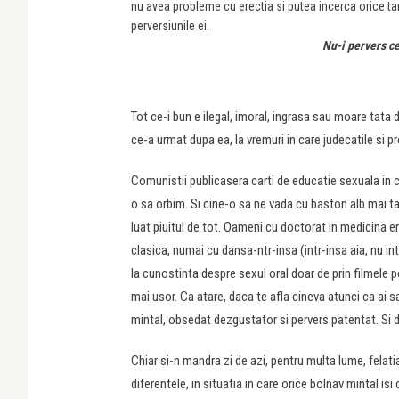
nu avea probleme cu erectia si putea incerca orice ta
perversiunile ei.
Nu-i pervers ce
Tot ce-i bun e ilegal, imoral, ingrasa sau moare tata 
ce-a urmat dupa ea, la vremuri in care judecatile si 
Comunistii publicasera carti de educatie sexuala in
o sa orbim. Si cine-o sa ne vada cu baston alb mai ta
luat piuitul de tot. Oameni cu doctorat in medicina er
clasica, numai cu dansa-ntr-insa (intr-insa aia, nu int
la cunostinta despre sexul oral doar de prin filmele 
mai usor. Ca atare, daca te afla cineva atunci ca ai
mintal, obsedat dezgustator si pervers patentat. Si da
Chiar si-n mandra zi de azi, pentru multa lume, felati
diferentele, in situatia in care orice bolnav mintal i