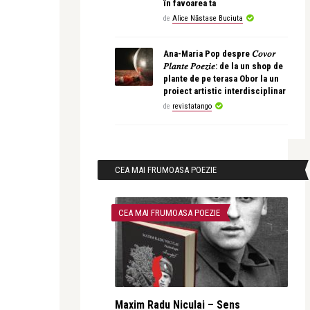
în favoarea ta
de
Alice Năstase Buciuta
Ana-Maria Pop despre 𝐶𝑜𝑣𝑜𝑟
𝑃𝑙𝑎𝑛𝑡𝑒 𝑃𝑜𝑒𝑧𝑖𝑒: de la un shop de
plante de pe terasa Obor la un
proiect artistic interdisciplinar
de
revistatango
CEA MAI FRUMOASA POEZIE
CEA MAI FRUMOASA POEZIE
Maxim Radu Niculai – Sens