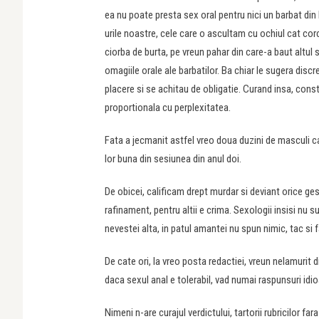
ea nu poate presta sex oral pentru nici un barbat din 
urile noastre, cele care o ascultam cu ochiul cat co
ciorba de burta, pe vreun pahar din care-a baut altul
omagiile orale ale barbatilor. Ba chiar le sugera discr
placere si se achitau de obligatie. Curand insa, consta
proportionala cu perplexitatea.
Fata a jecmanit astfel vreo doua duzini de masculi ca
lor buna din sesiunea din anul doi.
De obicei, calificam drept murdar si deviant orice ge
rafinament, pentru altii e crima. Sexologii insisi nu s
nevestei alta, in patul amantei nu spun nimic, tac si f
De cate ori, la vreo posta redactiei, vreun nelamurit 
daca sexul anal e tolerabil, vad numai raspunsuri idio
Nimeni n-are curajul verdictului, tartorii rubricilor f