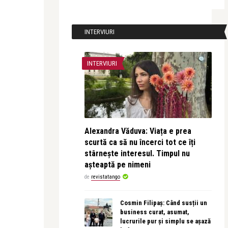
INTERVIURI
INTERVIURI
Alexandra Văduva: Viața e prea
scurtă ca să nu încerci tot ce îți
stârnește interesul. Timpul nu
așteaptă pe nimeni
de
revistatango
Cosmin Filipaș: Când susții un
business curat, asumat,
lucrurile pur și simplu se așază