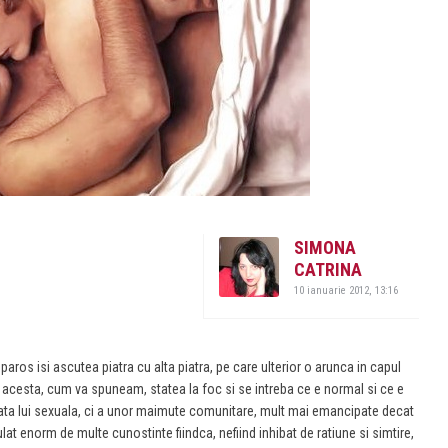
SIMONA
CATRINA
10 ianuarie 2012, 13:16
aros isi ascutea piatra cu alta piatra, pe care ulterior o arunca in capul
l acesta, cum va spuneam, statea la foc si se intreba ce e normal si ce e
 viata lui sexuala, ci a unor maimute comunitare, mult mai emancipate decat
at enorm de multe cunostinte fiindca, nefiind inhibat de ratiune si simtire,