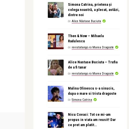
Simona Catrina, prietena și
colega noastră, a plecat, astăzi,
dintre noi
de
Alice Năstase Buciuta
Then & Now – Mihaela
Radulescu
de
revistatango.ro Marea Dragoste
Alice Nastase Buciuta – Trufia
de a fi tanar
de
revistatango.ro Marea Dragoste
Malina Olinescu s-a sinucis,
dupa o mare si trista dragoste
de
Simona Catrina
Nicu Covaci: Tot ce mi-am
CĂRȚI
ALFABETUL DUPA
propus in viata am reusit! Dar
ce pret am platit…