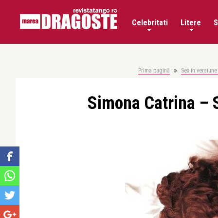
Celebritati
Litere
S
Prima pagină
Sex in versiune
Simona Catrina – S