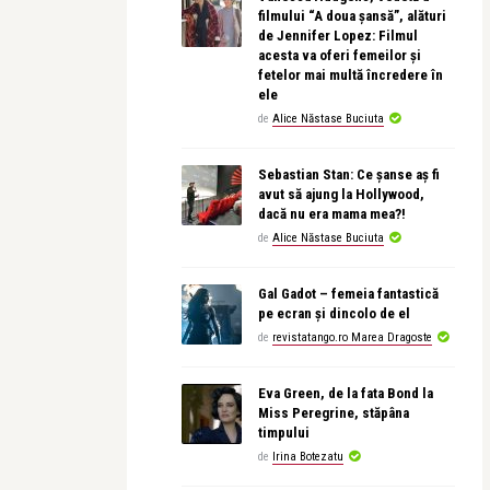
filmului “A doua șansă”, alături
de Jennifer Lopez: Filmul
acesta va oferi femeilor și
fetelor mai multă încredere în
ele
de
Alice Năstase Buciuta
Sebastian Stan: Ce șanse aș fi
avut să ajung la Hollywood,
dacă nu era mama mea?!
de
Alice Năstase Buciuta
Gal Gadot – femeia fantastică
pe ecran și dincolo de el
de
revistatango.ro Marea Dragoste
Eva Green, de la fata Bond la
Miss Peregrine, stăpâna
timpului
de
Irina Botezatu