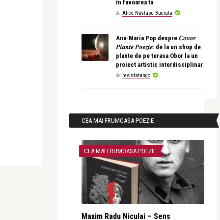
în favoarea ta
de
Alice Năstase Buciuta
Ana-Maria Pop despre 𝐶𝑜𝑣𝑜𝑟
𝑃𝑙𝑎𝑛𝑡𝑒 𝑃𝑜𝑒𝑧𝑖𝑒: de la un shop de
plante de pe terasa Obor la un
proiect artistic interdisciplinar
de
revistatango
CEA MAI FRUMOASA POEZIE
CEA MAI FRUMOASA POEZIE
Maxim Radu Niculai – Sens