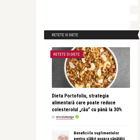
RETETE SI DIETE
RETETE SI DIETE
Dieta Portofoliu, strategia
alimentară care poate reduce
colesterolul „rău” cu până la 30%
de
revistatango
Beneficiile suplimentelor
pentru slăbit asupra sănătății