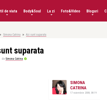
til de viata
Body&Soul
La zi
Foto&Video
Bloguri
C
Simona Catrina
Azi sunt suparata
sunt suparata
de
Simona Catrina
SIMONA
CATRINA
17 noiembrie 2008, 08:19