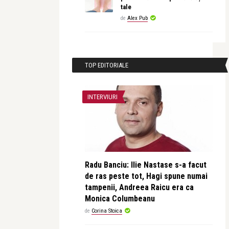
tale
de
Alex Pub
TOP EDITORIALE
INTERVIURI
Radu Banciu: Ilie Nastase s-a facut
de ras peste tot, Hagi spune numai
tampenii, Andreea Raicu era ca
Monica Columbeanu
de
Corina Stoica