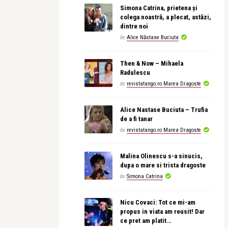
Simona Catrina, prietena și
colega noastră, a plecat, astăzi,
dintre noi
de
Alice Năstase Buciuta
Then & Now – Mihaela
Radulescu
de
revistatango.ro Marea Dragoste
Alice Nastase Buciuta – Trufia
de a fi tanar
de
revistatango.ro Marea Dragoste
Malina Olinescu s-a sinucis,
dupa o mare si trista dragoste
de
Simona Catrina
Nicu Covaci: Tot ce mi-am
propus in viata am reusit! Dar
ce pret am platit…