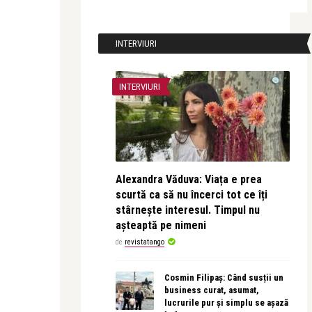
INTERVIURI
INTERVIURI
Alexandra Văduva: Viața e prea
scurtă ca să nu încerci tot ce îți
stârnește interesul. Timpul nu
așteaptă pe nimeni
de
revistatango
Cosmin Filipaș: Când susții un
business curat, asumat,
lucrurile pur și simplu se așază