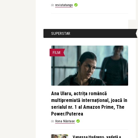
de
revistatango
SUPERSTAR
FILM
Ana Ularu, actrița româncă
multipremiată internațional, joacă în
serialul nr. 1 al Amazon Prime, The
Power/Puterea
de
Ilona Năstase
Vanessa Hudgens, vedetă a