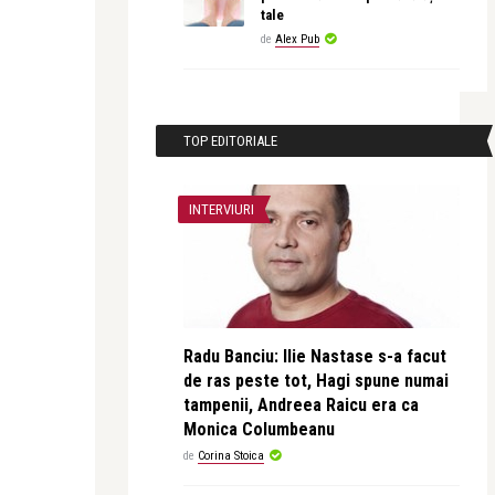
tale
de
Alex Pub
TOP EDITORIALE
INTERVIURI
Radu Banciu: Ilie Nastase s-a facut
de ras peste tot, Hagi spune numai
tampenii, Andreea Raicu era ca
Monica Columbeanu
de
Corina Stoica