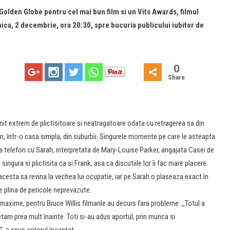
Golden Globe pentru cel mai bun film si un Vits Awards, filmul
ica, 2 decembrie, ora 20:30, spre bucuria publicului iubitor de
0
Share
enit extrem de plictisitoare si neatragatoare odata cu retragerea sa din
ern, într-o casa simpla, din suburbii. Singurele momente pe care le asteapta
a telefon cu Sarah, interpretata de Mary-Louise Parker, angajata Casei de
singura si plictisita ca si Frank, asa ca discutiile lor îi fac mare placere.
acesta sa revina la vechea lui ocupatie, iar pe Sarah o plaseaza exact în
ie plina de pericole neprevazute.
 maxime, pentru Bruce Willis filmarile au decurs fara probleme: ,,Totul a
etam prea mult înainte. Toti si-au adus aportul, prin munca si
“, a spus actorul încantat.