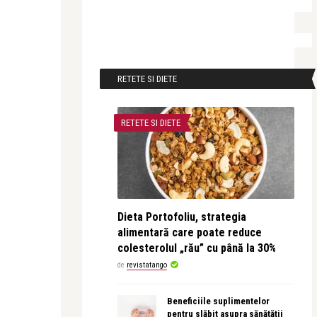
RETETE SI DIETE
RETETE SI DIETE
Dieta Portofoliu, strategia
alimentară care poate reduce
colesterolul „rău” cu până la 30%
de
revistatango
Beneficiile suplimentelor
pentru slăbit asupra sănătății