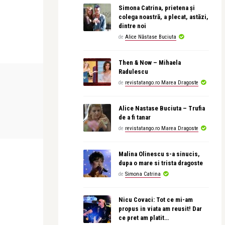
Simona Catrina, prietena și
colega noastră, a plecat, astăzi,
dintre noi
de
Alice Năstase Buciuta
Then & Now – Mihaela
Radulescu
FILM
FILM
de
revistatango.ro Marea Dragoste
Alice Nastase Buciuta – Trufia
revistatango.ro Marea Dragoste
revistatango.r
de a fi tanar
a devenit
Un film cu Bruce Willis si Edward
Bruce Willis
Norton va deschide Fes ...
rol surprinză
de
revistatango.ro Marea Dragoste
Malina Olinescu s-a sinucis,
dupa o mare si trista dragoste
de
Simona Catrina
Nicu Covaci: Tot ce mi-am
propus in viata am reusit! Dar
ce pret am platit…