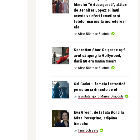
filmului “A doua șansă”, alături
de Jennifer Lopez: Filmul
acesta va oferi femeilor și
fetelor mai multă încredere în
ele
de
Alice Năstase Buciuta
Sebastian Stan: Ce șanse aș fi
avut să ajung la Hollywood,
dacă nu era mama mea?!
de
Alice Năstase Buciuta
Gal Gadot – femeia fantastică
pe ecran și dincolo de el
de
revistatango.ro Marea Dragoste
Eva Green, de la fata Bond la
Miss Peregrine, stăpâna
timpului
de
Irina Botezatu