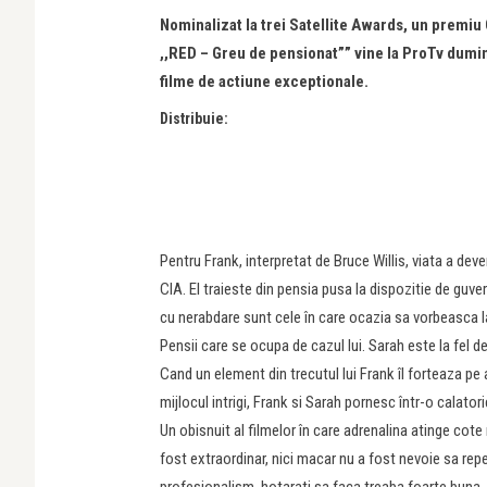
Nominalizat la trei Satellite Awards, un premiu 
,,RED – Greu de pensionat”” vine la ProTv dumin
filme de actiune exceptionale.
Distribuie:
Pentru Frank, interpretat de Bruce Willis, viata a dev
CIA. El traieste din pensia pusa la dispozitie de guv
cu nerabdare sunt cele în care ocazia sa vorbeasca l
Pensii care se ocupa de cazul lui. Sarah este la fel de 
Cand un element din trecutul lui Frank îl forteaza pe 
mijlocul intrigi, Frank si Sarah pornesc într-o calator
Un obisnuit al filmelor în care adrenalina atinge cote
fost extraordinar, nici macar nu a fost nevoie sa rep
profesionalism, hotarati sa faca treaba foarte buna. 