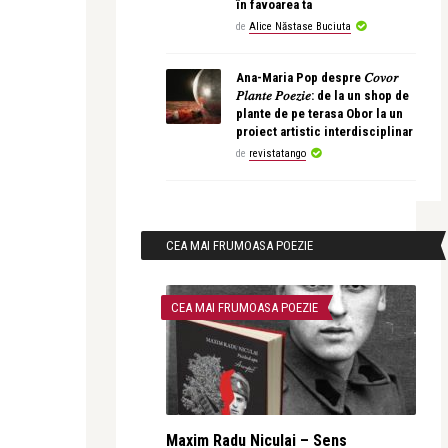
în favoarea ta
de
Alice Năstase Buciuta
Ana-Maria Pop despre 𝐶𝑜𝑣𝑜𝑟
𝑃𝑙𝑎𝑛𝑡𝑒 𝑃𝑜𝑒𝑧𝑖𝑒: de la un shop de
plante de pe terasa Obor la un
proiect artistic interdisciplinar
de
revistatango
CEA MAI FRUMOASA POEZIE
CEA MAI FRUMOASA POEZIE
Maxim Radu Niculai – Sens