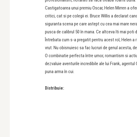
Castigatoarea unui premiu Oscar, Helen Mirren a oferi
critici, cat si pe colegii ei. Bruce Willis a declarat ca
siguranta scena pe care astept cu cea mai mare nera
pusca de calibrul 50 în mana. Ce altceva îti mai poti d
Întrebata cum s-a pregatit pentru acest rol, Helen a r
vrut. Nu obisnuiesc sa fac lucruri de genul acesta, de
O combinatie perfecta între umor, romantism si actiune
dezvaluie aventurile incredibile ale lui Frank, agentu
puna arma în cui.
Distribuie: