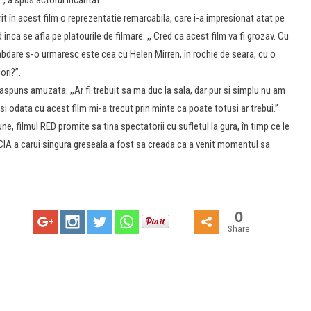
t în acest film o reprezentatie remarcabila, care i-a impresionat atat pe
nd înca se afla pe platourile de filmare: ,, Cred ca acest film va fi grozav. Cu
bdare s-o urmaresc este cea cu Helen Mirren, în rochie de seara, cu o
ori?”.
aspuns amuzata: ,,Ar fi trebuit sa ma duc la sala, dar pur si simplu nu am
si odata cu acest film mi-a trecut prin minte ca poate totusi ar trebui.”
, filmul RED promite sa tina spectatorii cu sufletul la gura, în timp ce le
l CIA a carui singura greseala a fost sa creada ca a venit momentul sa
0
Share