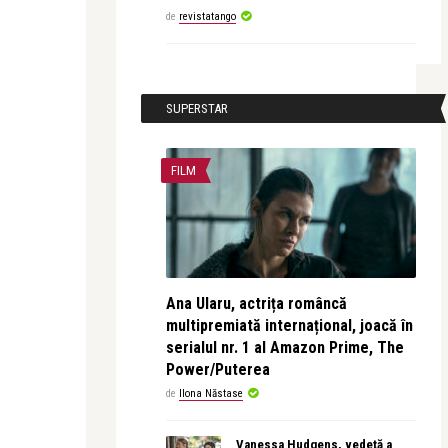
de
revistatango
SUPERSTAR
FILM
Ana Ularu, actrița româncă
multipremiată internațional, joacă în
serialul nr. 1 al Amazon Prime, The
Power/Puterea
de
Ilona Năstase
Vanessa Hudgens, vedetă a