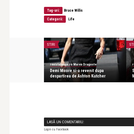
Tag-uri:
Bruce Willis
Categorii:
Life
STIRI
ST
a Dragoste
revistatango.ro Marea Dragoste
r
 sa dea in judecata
Demi Moore si-a revenit dupa
S
despartirea de Ashton Kutcher
M
LASĂ UN COMENTARIU:
Login cu Facebook