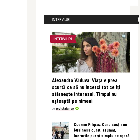
INTERVIURI
INTERVIURI
Alexandra Văduva: Viața e prea
scurtă ca să nu încerci tot ce îți
stârnește interesul. Timpul nu
așteaptă pe nimeni
de
revistatango
Cosmin Filipaș: Când susții un
business curat, asumat,
lucrurile pur și simplu se așază