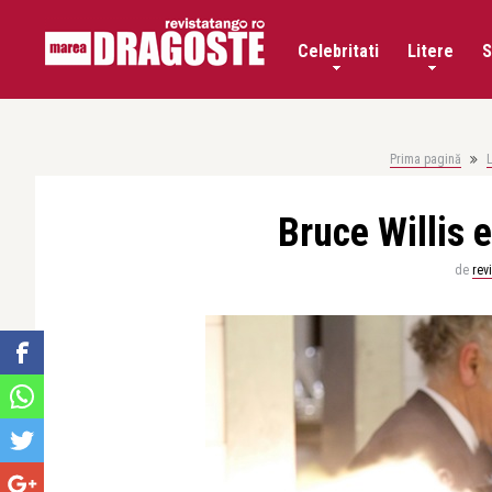
Celebritati
Litere
S
Prima pagină
L
Bruce Willis 
de
rev