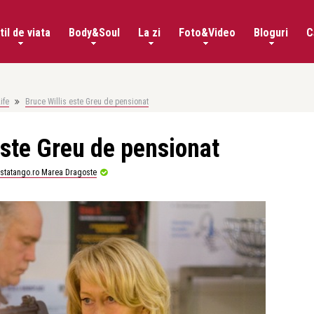
til de viata
Body&Soul
La zi
Foto&Video
Bloguri
C
ife
Bruce Willis este Greu de pensionat
este Greu de pensionat
istatango.ro Marea Dragoste