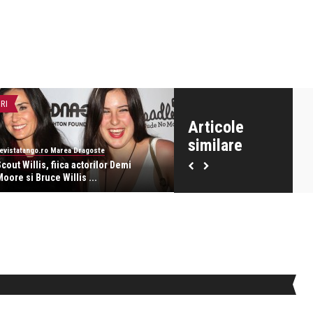
IRI
STIRI
Articole
similare
evistatango.ro Marea Dragoste
revistatango.ro Marea Dragoste
cout Willis, fiica actorilor Demi
Are inca o fata! Bruce Willis 
oore si Bruce Willis ...
tata pentru a pa ...