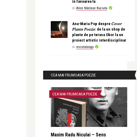
în favoarea ta
de
Alice Năstase Buciuta
Ana-Maria Pop despre 𝐶𝑜𝑣𝑜𝑟
𝑃𝑙𝑎𝑛𝑡𝑒 𝑃𝑜𝑒𝑧𝑖𝑒: de la un shop de
plante de pe terasa Obor la un
proiect artistic interdisciplinar
de
revistatango
CEA MAI FRUMOASA POEZIE
CEA MAI FRUMOASA POEZIE
Maxim Radu Niculai – Sens