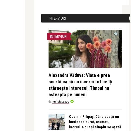
INTERVIURI
INTERVIURI
Alexandra Văduva: Viața e prea
scurtă ca să nu încerci tot ce îți
stârnește interesul. Timpul nu
așteaptă pe nimeni
de
revistatango
Cosmin Filipaș: Când susții un
business curat, asumat,
lucrurile pur și simplu se așază