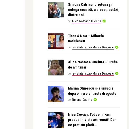
Simona Catrina, prietena și
colega noastră, a plecat, astăzi,
dintre noi
de
Alice Năstase Buciuta
Then & Now – Mihaela
Radulescu
de
revistatango.ro Marea Dragoste
Alice Nastase Buciuta – Trufia
de a fi tanar
de
revistatango.ro Marea Dragoste
Malina Olinescu s-a sinucis,
dupa o mare si trista dragoste
de
Simona Catrina
Nicu Covaci: Tot ce mi-am
propus in viata am reusit! Dar
ce pret am platit…