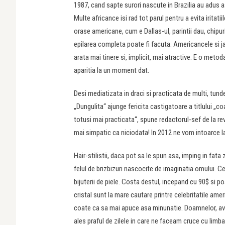
1987, cand sapte surori nascute in Brazilia au adus 
Multe africance isi rad tot parul pentru a evita iritatii
orase americane, cum e Dallas-ul, parintii dau, chipuril
epilarea completa poate fi facuta. Americancele si j
arata mai tinere si, implicit, mai atractive. E o metod
aparitia la un moment dat.
Desi mediatizata in draci si practicata de multi, tunde
„Dungulita“ ajunge fericita castigatoare a titlului „c
totusi mai practicata“, spune redactorul-sef de la rev
mai simpatic ca niciodata! In 2012 ne vom intoarce la 
Hair-stilistii, daca pot sa le spun asa, imping in fata 
felul de brizbizuri nascocite de imaginatia omului. 
bijuterii de piele. Costa destul, incepand cu 90$ si poa
cristal sunt la mare cautare printre celebritatile amer
coate ca sa mai apuce asa minunatie. Doamnelor, av
ales praful de zilele in care ne faceam cruce cu lim