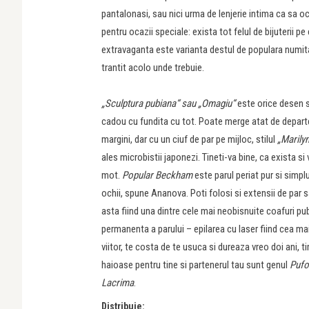
pantalonasi, sau nici urma de lenjerie intima ca sa oc
pentru ocazii speciale: exista tot felul de bijuterii p
extravaganta este varianta destul de populara numi
trantit acolo unde trebuie.
„Sculptura pubiana“ sau „Omagiu“
este orice desen s
cadou cu fundita cu tot. Poate merge atat de depart
margini, dar cu un ciuf de par pe mijloc, stilul
„Marilyn
ales microbistii japonezi. Tineti-va bine, ca exista si 
mot.
Popular Beckham
este parul periat pur si simplu
ochii, spune Ananova. Poti folosi si extensii de par s
asta fiind una dintre cele mai neobisnuite coafuri pub
permanenta a parului – epilarea cu laser fiind cea mai
viitor, te costa de te usuca si dureaza vreo doi ani, tim
haioase pentru tine si partenerul tau sunt genul
Pufos
Lacrima
.
Distribuie: