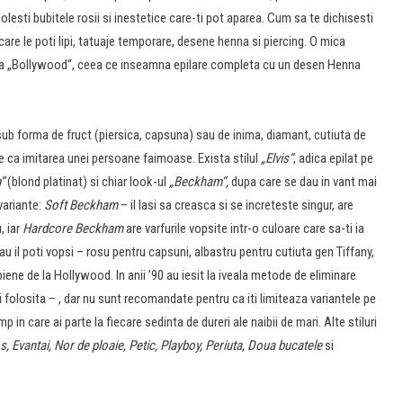
olesti bubitele rosii si inestetice care-ti pot aparea. Cum sa te dichisesti
e care le poti lipi, tatuaje temporare, desene henna si piercing. O mica
ta „Bollywood“, ceea ce inseamna epilare completa cu un desen Henna
ub forma de fruct (piersica, capsuna) sau de inima, diamant, cutiuta de
e ca imitarea unei persoane faimoase. Exista stilul
„Elvis“
, adica epilat pe
“
(blond platinat) si chiar look-ul
„Beckham“,
dupa care se dau in vant mai
variante:
Soft Beckham
– il lasi sa creasca si se increteste singur, are
, iar
Hardcore Beckham
are varfurile vopsite intr-o culoare care sa-ti ia
au il poti vopsi – rosu pentru capsuni, albastru pentru cutiuta gen Tiffany,
iene de la Hollywood. In anii ’90 au iesit la iveala metode de eliminare
 folosita – , dar nu sunt recomandate pentru ca iti limiteaza variantele pe
p in care ai parte la fiecare sedinta de dureri ale naibii de mari. Alte stiluri
, Evantai, Nor de ploaie, Petic, Playboy, Periuta, Doua bucatele
si