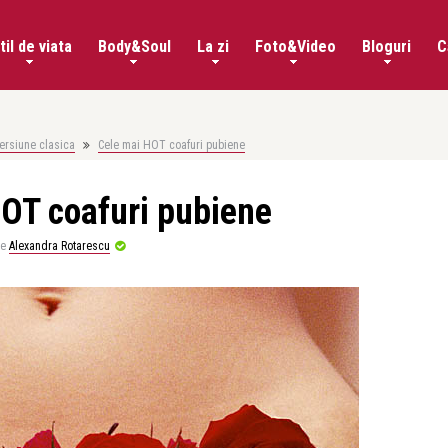
til de viata
Body&Soul
La zi
Foto&Video
Bloguri
C
versiune clasica
Cele mai HOT coafuri pubiene
OT coafuri pubiene
de
Alexandra Rotarescu