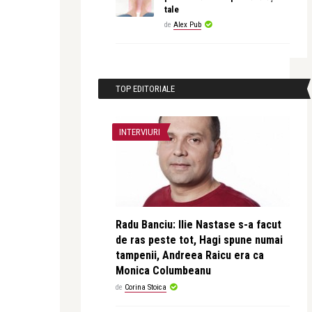
tale
de
Alex Pub
TOP EDITORIALE
INTERVIURI
Radu Banciu: Ilie Nastase s-a facut
de ras peste tot, Hagi spune numai
tampenii, Andreea Raicu era ca
Monica Columbeanu
de
Corina Stoica