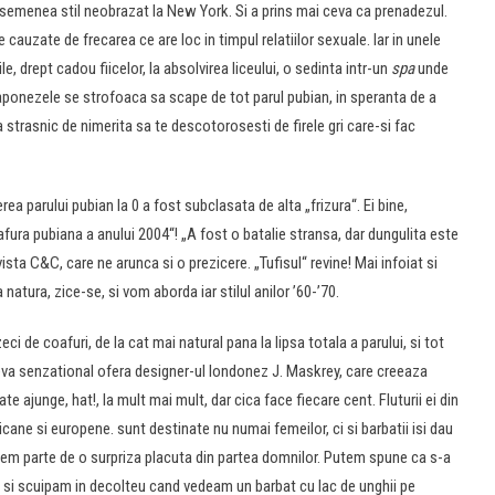
asemenea stil neobrazat la New York. Si a prins mai ceva ca prenadezul.
le cauzate de frecarea ce are loc in timpul relatiilor sexuale. Iar in unele
e, drept cadou fiicelor, la absolvirea liceului, o sedinta intr-un
spa
unde
aponezele se strofoaca sa scape de tot parul pubian, in speranta de a
a strasnic de nimerita sa te descotorosesti de firele gri care-si fac
rea parului pubian la 0 a fost subclasata de alta „frizura“. Ei bine,
oafura pubiana a anului 2004“! „A fost o batalie stransa, dar dungulita este
ista C&C, care ne arunca si o prezicere. „Tufisul“ revine! Mai infoiat si
natura, zice-se, si vom aborda iar stilul anilor ’60-’70.
zeci de coafuri, de la cat mai natural pana la lipsa totala a parului, si tot
Ceva senzational ofera designer-ul londonez J. Maskrey, care creeaza
te ajunge, hat!, la mult mai mult, dar cica face fiecare cent. Fluturii ei din
icane si europene. sunt destinate nu numai femeilor, ci si barbatii isi dau
em parte de o surpriza placuta din partea domnilor. Putem spune ca s-a
ba si scuipam in decolteu cand vedeam un barbat cu lac de unghii pe