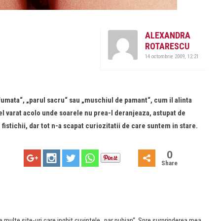
ALEXANDRA
ROTARESCU
14 octombrie 2009, 12:21
rfumata“, „parul sacru“ sau „muschiul de pamant“, cum il alinta
i el varat acolo unde soarele nu prea-l deranjeaza, astupat de
fistichii, dar tot n-a scapat curiozitatii de care suntem in stare.
0
Share
multe site-uri care inghit cuvintele „par pubian“. Spre surprinderea mea,