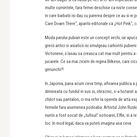
multe cumintele, fara femei deschise ca niste conser
in care barbatii isi dau cu parerea despre ce au si ei
Care Down There“, aparitii editoriale ca „Hot Pink“, c
Moda parului pubian este un concept vechi, iar apucat
grecii antici si asiaticii isi smulgeau carliontii pubie
Victoriene, ii lasau sa creasca cat mai mult pentru a-
jucarele. Ce sa mai zicem de regina Bilkese, care c
genunchi?!
In Japonia, pana acum ceva timp, afisarea publica a pa
dimineata cu fundul in sus si, obraznic, s-a hotarat a
chilot sau pantalon, ci ma refer la operele de arta exp
femeile fara asemenea podoaba. Artistul John Ruskin 
nuntii a fost socat de „tufisul“ sotioarei, Effie, si a
loc. In mod legal, daca va puteti imagina asa ceva.