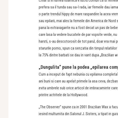
Chiar si in lumea islamica e lucru comun ca si femeile
prefera sa il tunda sau sa-l rada, iar femeile dau iama
o parte trendul hippy de mare raspandire la acea vreme
sau epilarii, mai ales la femeile din America de Nord s
pana la extravagante nu a fost decat un pas de bebe. 
care lasa la vedere bucatele de par vopsite verde, nu m
harsti, s-au descotorosit de tot parul, doar era mai pr
starurile porno, spun ca senzatia din timpul relatiilo
la 75% dintre barbati se dau in vant dupa „Brazilian wax
„Dungulita” pune la podea „epilarea com
Cum a inceput de fapt nebunia cu epilarea completa?
ani buni si care au apelat primele la asa ceva, dezbar
evita umbrele sub orice articol de imbracaminte care
printre actritele de la Hollywood.
„The Observer“ spune ca in 2001 Brazilian Wax a facu
iesind multumita din Salonul J. Sisters, a tipat in gu