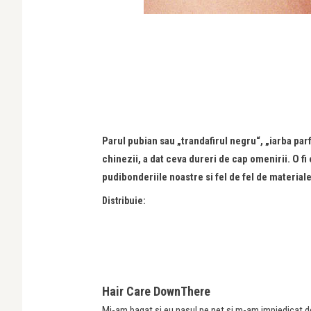
Parul pubian sau „trandafirul negru“, „iarba pa
chinezii, a dat ceva dureri de cap omenirii. O f
pudibonderiile noastre si fel de fel de materiale 
Distribuie:
Hair Care DownThere
Mi-am bagat si eu nasul pe net si m-am impiedicat de 