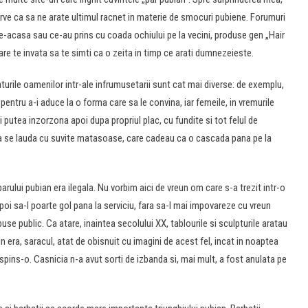
ve ca sa ne arate ultimul racnet in materie de smocuri pubiene. Forumuri
 pe-acasa sau ce-au prins cu coada ochiului pe la vecini, produse gen „Hair
are te invata sa te simti ca o zeita in timp ce arati dumnezeieste.
urile oamenilor intr-ale infrumusetarii sunt cat mai diverse: de exemplu,
ni pentru a-i aduce la o forma care sa le convina, iar femeile, in vremurile
i putea inzorzona apoi dupa propriul plac, cu fundite si tot felul de
ica se lauda cu suvite matasoase, care cadeau ca o cascada pana pe la
rului pubian era ilegala. Nu vorbim aici de vreun om care s-a trezit intr-o
poi sa-l poarte gol pana la serviciu, fara sa-l mai impovareze cu vreun
use public. Ca atare, inaintea secolului XX, tablourile si sculpturile aratau
era, saracul, atat de obisnuit cu imagini de acest fel, incat in noaptea
 respins-o. Casnicia n-a avut sorti de izbanda si, mai mult, a fost anulata pe