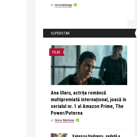
de
revistatango
SUPERSTAR
FILM
Ana Ularu, actrița româncă
multipremiată internațional, joacă în
serialul nr. 1 al Amazon Prime, The
Power/Puterea
de
Ilona Năstase
Vanessa Hudgens, vedetă a