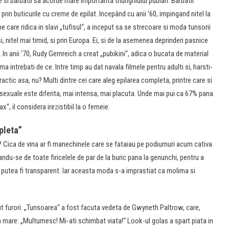
 si barbatii sa acorde mare importanta triunghiului pubian. Barbatii
 prin buticurile cu creme de epilat. Incepând cu anii ’60, impingand nitel la
 care ridica in slavi „tufisul“, a inceput sa se strecoare si moda tunsorii
i, nitel mai timid, si prin Europa. Ei, si de la asemenea deprinderi pasnice
In anii ’70, Rudy Gernreich a creat „pubikini“, adica o bucata de material
a intrebati de ce. Intre timp au dat navala filmele pentru adulti si, harsti-
actic asa, nu? Multi dintre cei care aleg epilarea completa, printre care si
r sexuale este diferita, mai intensa, mai placuta. Unde mai pui ca 67% pana
“, il considera irezistibil la o femeie.
pleta”
 Cica de vina ar fi manechinele care se fataiau pe podiumuri acum cativa
andu-se de toate firicelele de par de la buric pana la genunchi, pentru a
 putea fi transparent. Iar aceasta moda s-a imprastiat ca molima si
t furori. „Tunsoarea“ a fost facuta vedeta de Gwyneth Paltrow, care,
ra mare: „Multumesc! Mi-ati schimbat viata!“ Look-ul golas a spart piata in