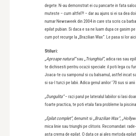
degete. N-au demonstrat ei cu pancarte in fata saloa
muteste – cum altfel?! – dar au ajuns si ei sa dea doi
numar Newsweek din 2004 in care sta scris ca barbat
epilat pubian. Si daca e sa ne luam dupa ce gasim pe 
cum pot recurge la „Brazilian Wax“. Le pasa si lor aic
Stiluri:
„Aproape natural“
sau
„Triunghiul“,
adica ras sau epil
te dichisesti pentru ocazii speciale: il poti lega cu fu
Joaca-te cu samponul si cu balsamul, astfel incat sa 
si sa-l tunzi pe labii. Adica genul anilor ’70 sus si ani
„Dungulita“
– razi parul pe lateralul labiilor si lasi d
foarte practica, te poti etala fara probleme la piscina
„Epilat complet“,
denumit si
„Brazilian Wax“, „Holly
mica linie sau triunghi pe clitoris. Recomandari: rade-te
asta crema de epilat. O data ce ai ales metoda epilatu