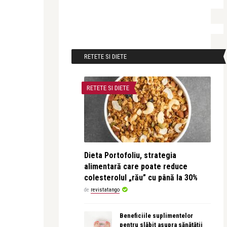
RETETE SI DIETE
RETETE SI DIETE
Dieta Portofoliu, strategia
alimentară care poate reduce
colesterolul „rău” cu până la 30%
de
revistatango
Beneficiile suplimentelor
pentru slăbit asupra sănătății