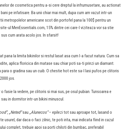
nelor de cosmetica pentru a-si cere dreptul la infrumusetare, au actionat
 bani pe infatisare. Ba unii chiar mai mult, dupa cum am vazut intr-un
ii metropolelor americane scot din portofel pana la 100$ pentru un
site-ul MenEssentials.com, 15% dintre cei care-l viziteaza vor sa stie
i sus cum arata acolo jos. In sfarsit!
at pana la limita bikinilor si restul lasat asa cum l-a facut natura. Cum sa
ndite, aplica floricica din matase sau chiar poti sa-ti prinzi un diamant.
para o gradina sau un cuib. O chestie hot este sa-l lasi pufos pe clitoris
i 2000 jos.
oar o fasie la vedere, pe clitoris si mai sus, pe osul pubian. Tunsoarea e
 sau in dormitor intr-un bikini minuscul.
wood“, „Neted“
sau
„Alunecos“
– epilezi tot sau aproape tot, lasand o
 usurel, dar daca o faci zilnic, te poti irita, mai indicata fiind in cazul
lui complet, trebuie apoi sa porti chiloti din bumbac, preferabil