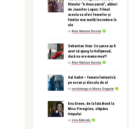
filmului “A doua șansă”, alături
de Jennifer Lopez: Filmul
acesta va oferi femeilor și
fetelor mai multă încredere în
ele
de
Alice Năstase Buciuta
Sebastian Stan: Ce șanse aș fi
avut să ajung la Hollywood,
dacă nu era mama mea?!
de
Alice Năstase Buciuta
Gal Gadot – femeia fantastică
pe ecran și dincolo de el
de
revistatango.ro Marea Dragoste
Eva Green, de la fata Bond la
Miss Peregrine, stăpâna
timpului
de
Irina Botezatu