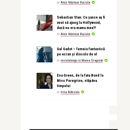
de
Alice Năstase Buciuta
Sebastian Stan: Ce șanse aș fi
avut să ajung la Hollywood,
dacă nu era mama mea?!
de
Alice Năstase Buciuta
Gal Gadot – femeia fantastică
pe ecran și dincolo de el
de
revistatango.ro Marea Dragoste
Eva Green, de la fata Bond la
Miss Peregrine, stăpâna
timpului
de
Irina Botezatu