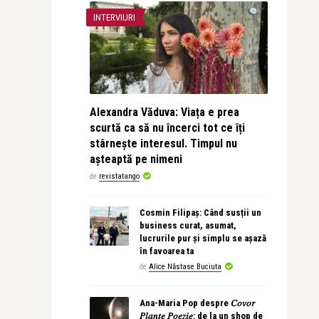
INTERVIURI
Alexandra Văduva: Viața e prea
scurtă ca să nu încerci tot ce îți
stârnește interesul. Timpul nu
așteaptă pe nimeni
de
revistatango
Cosmin Filipaș: Când susții un
business curat, asumat,
lucrurile pur și simplu se așază
în favoarea ta
de
Alice Năstase Buciuta
Ana-Maria Pop despre 𝐶𝑜𝑣𝑜𝑟
𝑃𝑙𝑎𝑛𝑡𝑒 𝑃𝑜𝑒𝑧𝑖𝑒: de la un shop de