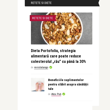
RETETE SI DIETE
RETETE SI DIETE
Dieta Portofoliu, strategia
alimentară care poate reduce
colesterolul „rău” cu până la 30%
de
revistatango
Beneficiile suplimentelor
pentru slăbit asupra sănătății
tale
de
Alex Pub