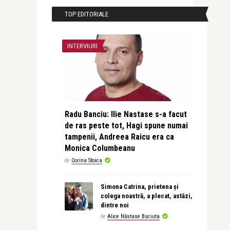
TOP EDITORIALE
INTERVIURI
Radu Banciu: Ilie Nastase s-a facut
de ras peste tot, Hagi spune numai
tampenii, Andreea Raicu era ca
Monica Columbeanu
de
Corina Stoica
Simona Catrina, prietena și
colega noastră, a plecat, astăzi,
dintre noi
de
Alice Năstase Buciuta