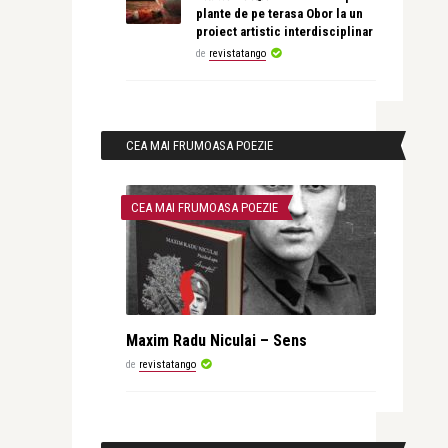
plante de pe terasa Obor la un
proiect artistic interdisciplinar
de
revistatango
CEA MAI FRUMOASA POEZIE
CEA MAI FRUMOASA POEZIE
Maxim Radu Niculai – Sens
de
revistatango