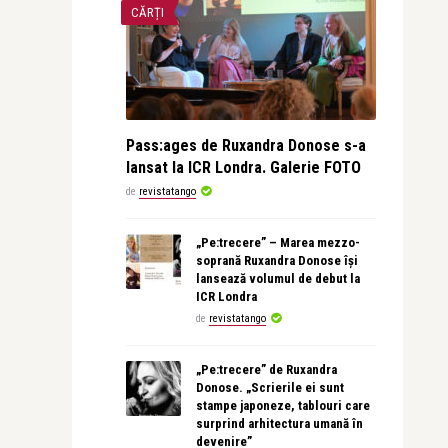
CĂRȚI
Pass:ages de Ruxandra Donose s-a
lansat la ICR Londra. Galerie FOTO
de
revistatango
„Pe:trecere” – Marea mezzo-
soprană Ruxandra Donose își
lansează volumul de debut la
ICR Londra
de
revistatango
„Pe:trecere” de Ruxandra
Donose. „Scrierile ei sunt
stampe japoneze, tablouri care
surprind arhitectura umană în
devenire”