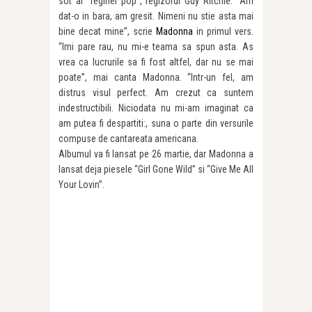
sot al “reginei pop”, regizorul Guy Ritchie. “Am
dat-o in bara, am gresit. Nimeni nu stie asta mai
bine decat mine”, scrie
Madonna
in primul vers.
“Imi pare rau, nu mi-e teama sa spun asta. As
vrea ca lucrurile sa fi fost altfel, dar nu se mai
poate”, mai canta Madonna. “Intr-un fel, am
distrus visul perfect. Am crezut ca suntem
indestructibili. Niciodata nu mi-am imaginat ca
am putea fi despartiti:, suna o parte din versurile
compuse de cantareata americana.
Albumul va fi lansat pe 26 martie, dar Madonna a
lansat deja piesele “Girl Gone Wild” si “Give Me All
Your Lovin”.