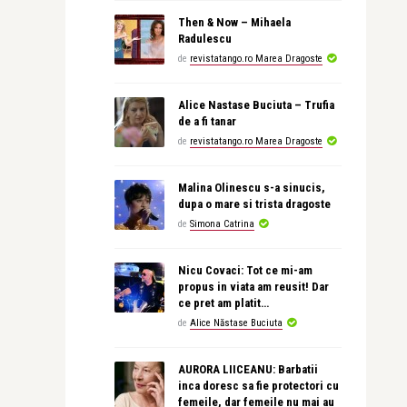
Then & Now – Mihaela
Radulescu
de
revistatango.ro Marea Dragoste
Alice Nastase Buciuta – Trufia
de a fi tanar
de
revistatango.ro Marea Dragoste
Malina Olinescu s-a sinucis,
dupa o mare si trista dragoste
de
Simona Catrina
Nicu Covaci: Tot ce mi-am
propus in viata am reusit! Dar
ce pret am platit…
de
Alice Năstase Buciuta
AURORA LIICEANU: Barbatii
inca doresc sa fie protectori cu
femeile, dar femeile nu mai au