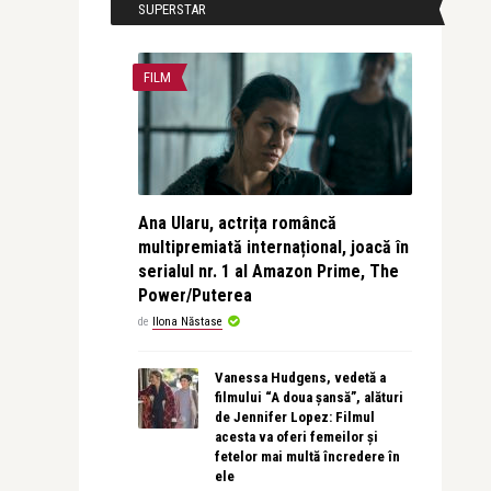
SUPERSTAR
FILM
Ana Ularu, actrița româncă
multipremiată internațional, joacă în
serialul nr. 1 al Amazon Prime, The
Power/Puterea
de
Ilona Năstase
Vanessa Hudgens, vedetă a
filmului “A doua șansă”, alături
de Jennifer Lopez: Filmul
acesta va oferi femeilor și
fetelor mai multă încredere în
ele