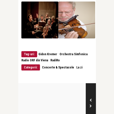
·
Tag-uri:
Gidon Kremer
Orchestra Simfonica
·
Radio ORF din Viena
RadiRo
·
Categorii:
Concerte & Spectacole
La zi