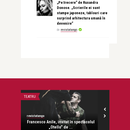
„Pe:trecere” de Ruxandra
Donose. „Scrierile ei sunt
stampe japoneze, tablouri care
surprind arhitectura umană în
devenire”
de
revistatango
TEATRU
STIRI
revistatango
revistatango.ro
onose.
Francesco Anile, invitat în spectacolul
Traian Bas
„Otello” de ...
ofiter