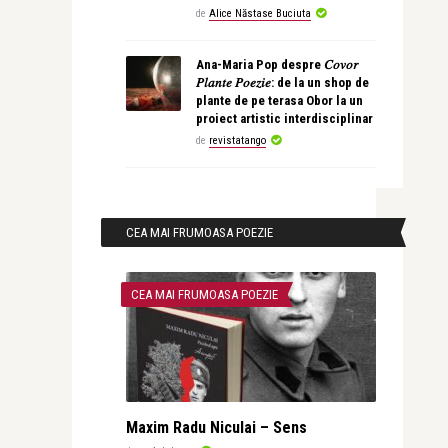
de
Alice Năstase Buciuta
Ana-Maria Pop despre 𝐶𝑜𝑣𝑜𝑟
𝑃𝑙𝑎𝑛𝑡𝑒 𝑃𝑜𝑒𝑧𝑖𝑒: de la un shop de
plante de pe terasa Obor la un
proiect artistic interdisciplinar
de
revistatango
CEA MAI FRUMOASA POEZIE
CEA MAI FRUMOASA POEZIE
Maxim Radu Niculai – Sens