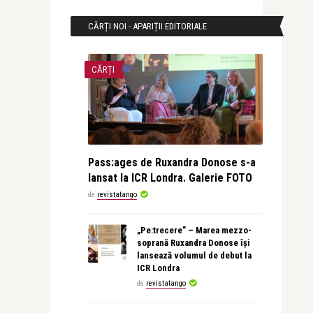
CĂRȚI NOI - APARIȚII EDITORIALE
CĂRȚI
Pass:ages de Ruxandra Donose s-a
lansat la ICR Londra. Galerie FOTO
de
revistatango
„Pe:trecere” – Marea mezzo-
soprană Ruxandra Donose își
lansează volumul de debut la
ICR Londra
de
revistatango