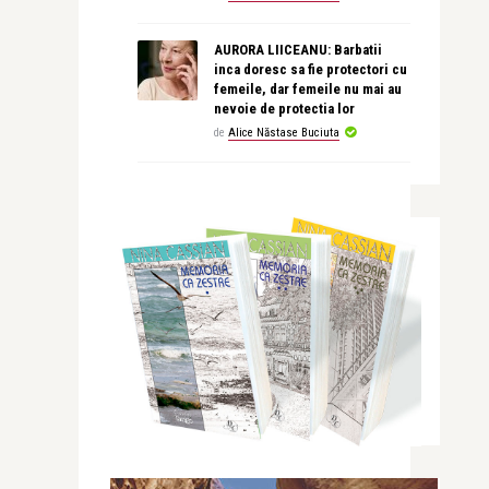
AURORA LIICEANU: Barbatii
inca doresc sa fie protectori cu
femeile, dar femeile nu mai au
nevoie de protectia lor
de
Alice Năstase Buciuta