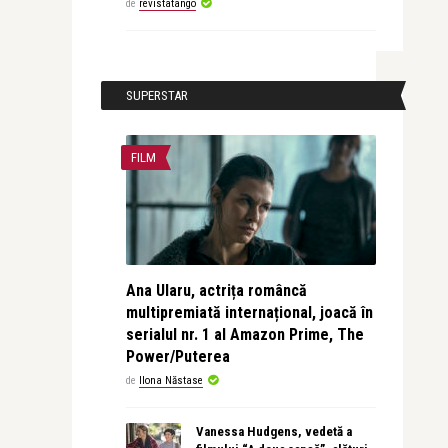
de
revistatango
SUPERSTAR
FILM
Ana Ularu, actrița româncă
multipremiată internațional, joacă în
serialul nr. 1 al Amazon Prime, The
Power/Puterea
de
Ilona Năstase
Vanessa Hudgens, vedetă a