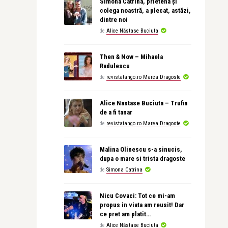
Simona Catrina, prietena și
colega noastră, a plecat, astăzi,
dintre noi
de
Alice Năstase Buciuta
Then & Now – Mihaela
Radulescu
de
revistatango.ro Marea Dragoste
Alice Nastase Buciuta – Trufia
de a fi tanar
de
revistatango.ro Marea Dragoste
Malina Olinescu s-a sinucis,
dupa o mare si trista dragoste
de
Simona Catrina
Nicu Covaci: Tot ce mi-am
propus in viata am reusit! Dar
ce pret am platit…
de
Alice Năstase Buciuta