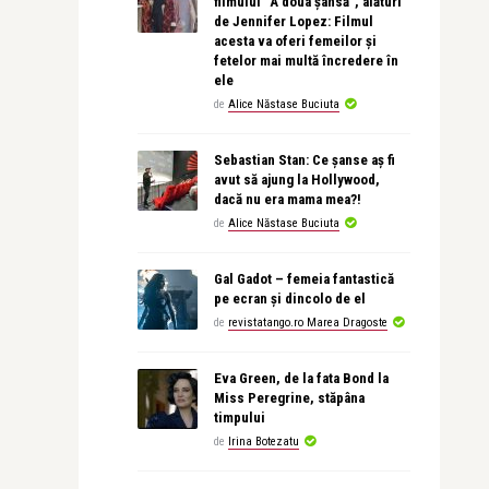
filmului “A doua șansă”, alături
de Jennifer Lopez: Filmul
acesta va oferi femeilor și
fetelor mai multă încredere în
ele
de
Alice Năstase Buciuta
Sebastian Stan: Ce șanse aș fi
avut să ajung la Hollywood,
dacă nu era mama mea?!
de
Alice Năstase Buciuta
Gal Gadot – femeia fantastică
pe ecran și dincolo de el
de
revistatango.ro Marea Dragoste
Eva Green, de la fata Bond la
Miss Peregrine, stăpâna
timpului
de
Irina Botezatu