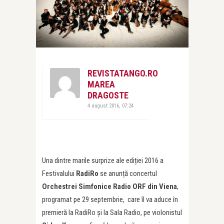
REVISTATANGO.RO
MAREA
DRAGOSTE
4 august 2016, 07:24
Una dintre marile surprize ale ediției 2016 a
Festivalului
RadiRo
se anunță concertul
Orchestrei Simfonice Radio ORF din Viena
,
programat pe 29 septembrie, care îl va aduce în
premieră la RadiRo și la Sala Radio, pe violonistul