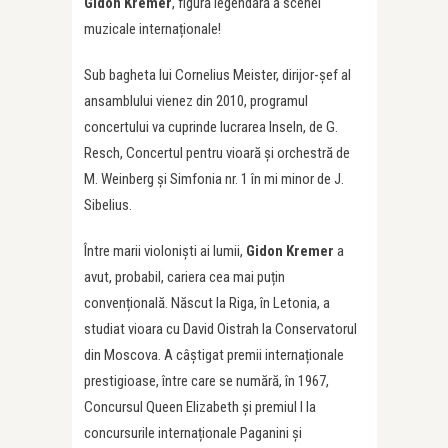
Gidon Kremer
, figură legendară a scenei
muzicale internaționale!
Sub bagheta lui Cornelius Meister, dirijor-șef al
ansamblului vienez din 2010, programul
concertului va cuprinde lucrarea Inseln, de G.
Resch, Concertul pentru vioară și orchestră de
M. Weinberg și Simfonia nr. 1 în mi minor de J.
Sibelius.
Între marii violoniști ai lumii,
Gidon Kremer
a
avut, probabil, cariera cea mai puțin
convențională. Născut la Riga, în Letonia, a
studiat vioara cu David Oistrah la Conservatorul
din Moscova. A câștigat premii internaționale
prestigioase, între care se numără, în 1967,
Concursul Queen Elizabeth și premiul I la
concursurile internaționale Paganini și