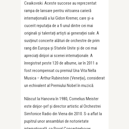
Ceaikovski. Aceste succese au reprezentat
rampa de lansare pentru viitoarea carieră
internațională a lui Gidon Kremer, care și-a
cucerit reputația de a fi unul dintre cei mai
originali și talentați artiști ai generației sale. A
susținut concerte alături de orchestre de prim
rang din Europa și Statele Unite și de cei mai
apreciați dirijori ai scenei internaționale. A
înregistrat peste 120 de albume, iar în 2011 a
fost recompensat cu premiul Una Vita Nella
Musica – Arthur Rubinstein (Veneția), considerat
un echivalent al Premiului Nobel în muzică.
Născut la Hanovra în 1980, Cornelius Meister
este dirijor-șef și director artistic al Orchestrei
Simfonice Radio din Viena din 2010. S-a aflat la
pupitrul unor ansambluri de notorietate
internațională, ca Royal Concertgebouw