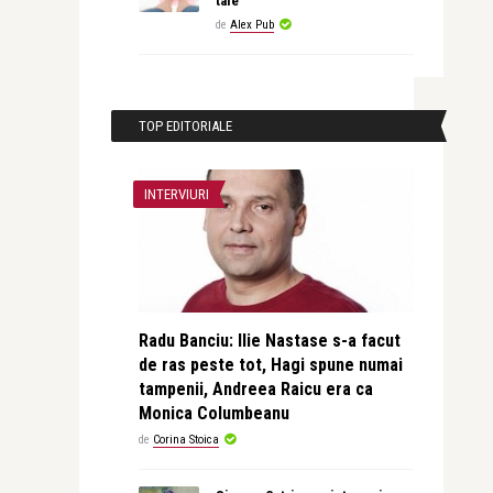
tale
de
Alex Pub
TOP EDITORIALE
INTERVIURI
Radu Banciu: Ilie Nastase s-a facut
de ras peste tot, Hagi spune numai
tampenii, Andreea Raicu era ca
Monica Columbeanu
de
Corina Stoica