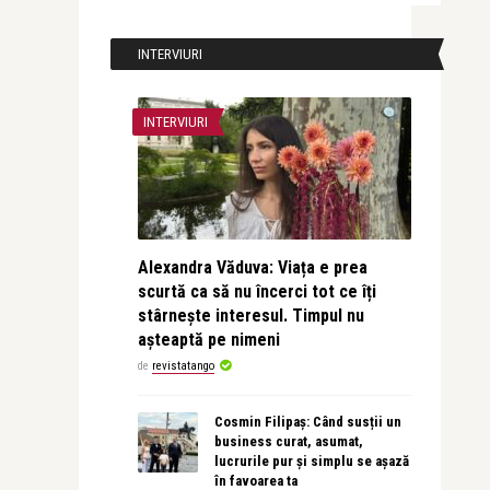
INTERVIURI
INTERVIURI
Alexandra Văduva: Viața e prea
scurtă ca să nu încerci tot ce îți
stârnește interesul. Timpul nu
așteaptă pe nimeni
de
revistatango
Cosmin Filipaș: Când susții un
business curat, asumat,
lucrurile pur și simplu se așază
în favoarea ta