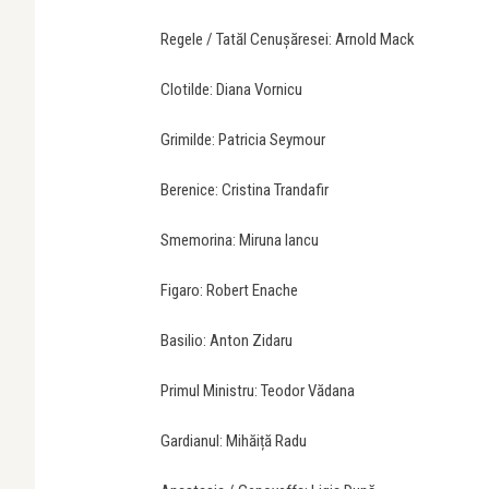
Regele / Tatăl Cenușăresei: Arnold Mack
Clotilde: Diana Vornicu
Grimilde: Patricia Seymour
Berenice: Cristina Trandafir
Smemorina: Miruna Iancu
Figaro: Robert Enache
Basilio: Anton Zidaru
Primul Ministru: Teodor Vădana
Gardianul: Mihăiță Radu