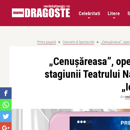
Celebritati
Litere
S
Prima pagină
Concerte & Spectacole
„Cenușăreasa”, operă
„Cenușăreasa”, oper
stagiunii Teatrului 
„I
de
rev