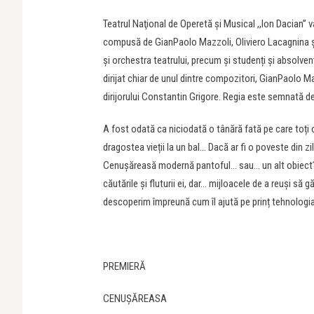
Teatrul Naţional de Operetă şi Musical ,,Ion Dacian’’
compusă de GianPaolo Mazzoli, Oliviero Lacagnina și M
și orchestra teatrului, precum și studenți și absolven
dirijat chiar de unul dintre compozitori, GianPaolo 
dirijorului Constantin Grigore. Regia este semnată de
A fost odată ca niciodată o tânără fată pe care toți o
dragostea vieții la un bal… Dacă ar fi o poveste din z
Cenușăreasă modernă pantoful… sau… un alt obiect? Și
căutările și fluturii ei, dar… mijloacele de a reuși 
descoperim împreună cum îl ajută pe prinț tehnologia
PREMIERĂ
CENUȘĂREASA