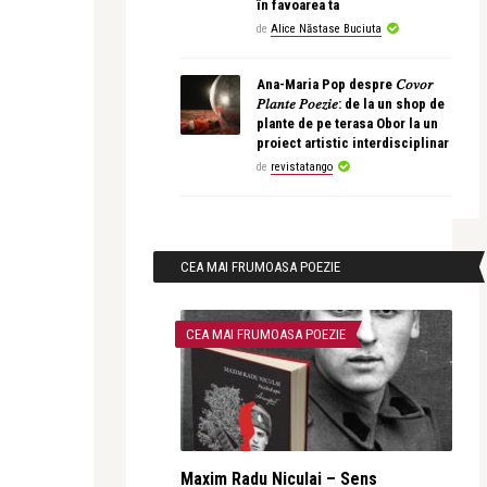
în favoarea ta
de
Alice Năstase Buciuta
Ana-Maria Pop despre 𝐶𝑜𝑣𝑜𝑟
𝑃𝑙𝑎𝑛𝑡𝑒 𝑃𝑜𝑒𝑧𝑖𝑒: de la un shop de
plante de pe terasa Obor la un
proiect artistic interdisciplinar
de
revistatango
CEA MAI FRUMOASA POEZIE
CEA MAI FRUMOASA POEZIE
Maxim Radu Niculai – Sens