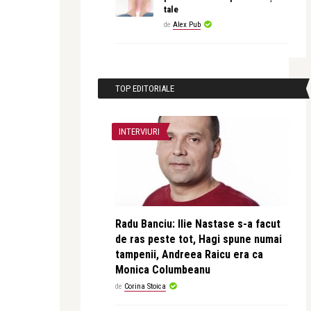
tale
de
Alex Pub
TOP EDITORIALE
INTERVIURI
Radu Banciu: Ilie Nastase s-a facut
de ras peste tot, Hagi spune numai
tampenii, Andreea Raicu era ca
Monica Columbeanu
de
Corina Stoica