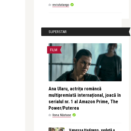
de
revistatango
SUPERSTAR
FILM
Ana Ularu, actrița româncă
multipremiată internațional, joacă în
serialul nr. 1 al Amazon Prime, The
Power/Puterea
de
Ilona Năstase
Vanessa Hudgens, vedetă a