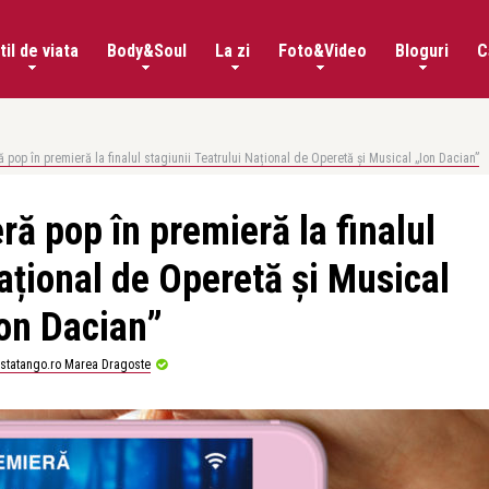
til de viata
Body&Soul
La zi
Foto&Video
Bloguri
C
 pop în premieră la finalul stagiunii Teatrului Național de Operetă și Musical „Ion Dacian”
ă pop în premieră la finalul
Național de Operetă și Musical
on Dacian”
istatango.ro Marea Dragoste