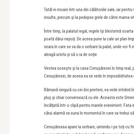
Tatăl ei moare într-una din călătoriile sale, iar pent
insulte, precum și la pedepse grele de către mama vi
Între timp, la palatul regal, regele își blestemă soart
poată dărui nepoți. De aceea pune la cale un plan împr
seara în care se va da o serbare la palat, unde vor fi 
aleagă ursita și să o ia de soție.
Vestea sosește și la casa Cenușăresei în timp real, pri
Cenușăresei, de aceea ea se vede în imposibilitatea d
Rămasă singură cu cei doi prieteni, ea vede intrând 
pluș și chiar conversează cu ele. Aceasta este Smem
încălțată într-o clipă pentru marele eveniment. Fata e 
cărui alarmă va suna în momentul în care va trebui să
Cenușăreasa apare la serbare, uimindu-i pe toți cu fru