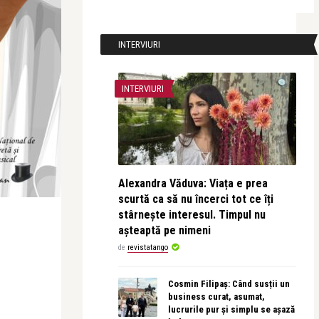
INTERVIURI
INTERVIURI
Alexandra Văduva: Viața e prea
scurtă ca să nu încerci tot ce îți
stârnește interesul. Timpul nu
așteaptă pe nimeni
de
revistatango
Cosmin Filipaș: Când susții un
business curat, asumat,
lucrurile pur și simplu se așază