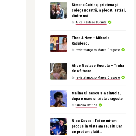
Simona Catrina, prietena și
colega noastră, a plecat, astăzi,
dintre noi
de
Alice Năstase Buciuta
Then & Now – Mihaela
Radulescu
de
revistatango.ro Marea Dragoste
Alice Nastase Buciuta – Trufia
de a fi tanar
de
revistatango.ro Marea Dragoste
Malina Olinescu s-a sinucis,
dupa o mare si trista dragoste
de
Simona Catrina
Nicu Covaci: Tot ce mi-am
propus in viata am reusit! Dar
ce pret am platit…