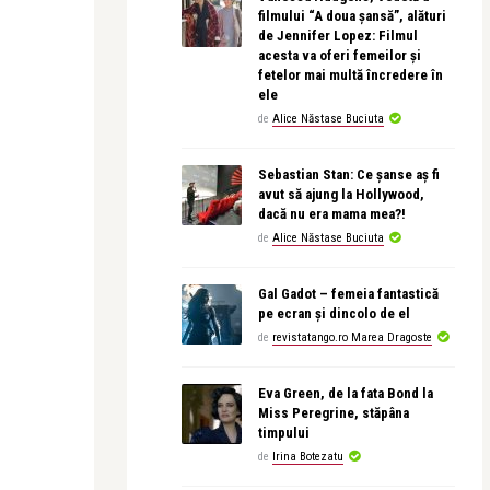
filmului “A doua șansă”, alături
de Jennifer Lopez: Filmul
acesta va oferi femeilor și
fetelor mai multă încredere în
ele
de
Alice Năstase Buciuta
Sebastian Stan: Ce șanse aș fi
avut să ajung la Hollywood,
dacă nu era mama mea?!
de
Alice Năstase Buciuta
Gal Gadot – femeia fantastică
pe ecran și dincolo de el
de
revistatango.ro Marea Dragoste
Eva Green, de la fata Bond la
Miss Peregrine, stăpâna
timpului
de
Irina Botezatu