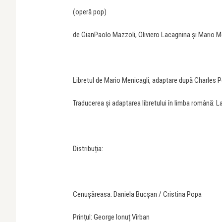
(operă pop)
de GianPaolo Mazzoli, Oliviero Lacagnina și Mario M
Libretul de Mario Menicagli, adaptare după Charles P
Traducerea și adaptarea libretului în limba română: 
Distribuția:
Cenușăreasa: Daniela Bucșan / Cristina Popa
Prințul: George Ionuț Vîrban