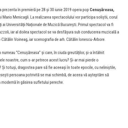
 va prezenta în premieră pe 28 și 30 iunie 2019 opera pop
Cenușăreasa,
ario Menicagli. La realizarea spectacolului vor participa soliștii, corul
ți ai Universității Naționale de Muzică București. Primul spectacol va fi
Mazzoli, iar al doilea spectacol se va desfășura sub conducerea muzicală a
 Cătălin Voineag, iar scenografia de arh. Cătălin Ionescu-Arbore.
 numeau “Cenușăreasa” și care, în ciuda greutăților, și-a întâlnit
ilele noastre, cum s-ar petrece acest lucru? Și-ar mai pierde o
 totuși, dragostea pare să fie aceeași în toate epocile, cu neliniștile,
să găsești persoana potrivită se mai schimbă, de aceea vă așteptăm să
 modernă în găsirea sufletului pereche.