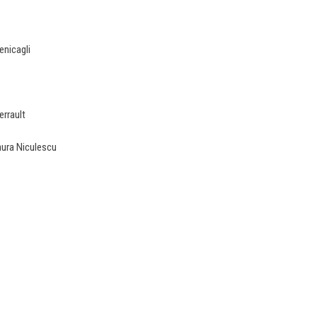
enicagli
errault
Laura Niculescu