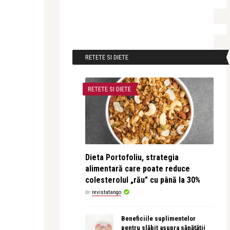
RETETE SI DIETE
RETETE SI DIETE
Dieta Portofoliu, strategia
alimentară care poate reduce
colesterolul „rău” cu până la 30%
de
revistatango
Beneficiile suplimentelor
pentru slăbit asupra sănătății