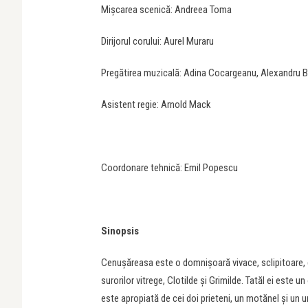
Mișcarea scenică: Andreea Toma
Dirijorul corului: Aurel Muraru
Pregătirea muzicală: Adina Cocargeanu, Alexandru 
Asistent regie: Arnold Mack
Coordonare tehnică: Emil Popescu
Sinopsis
Cenușăreasa este o domnișoară vivace, sclipitoare, d
surorilor vitrege, Clotilde și Grimilde. Tatăl ei este 
este apropiată de cei doi prieteni, un motănel și un u