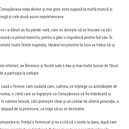
ru Cenușăreasa viața devine și mai grea: este supusă la multă muncă și
tregă și cele două surori neprietenoase.
a ce i-a dăruit un fiu pierde-vară, care nu dorește să se însoare ca să-i
eună cu primul ministru, pentru a găsi o logodnică pentru fiul său. În
invitate toate fetele regatului, tânărul moștenitor la tron va trebui să-și
n internet, iar Berenice și fiicele sale îi dau și mai multe lucruri de făcut
e a participa la serbare.
în casă o femeie cam ciudată care, culmea, se înțelege cu animăluțele de
orina, o zână care se îngrijește ca Cenușăreasa să fie îmbrăcată și
în culmea fericirii, căci primește chiar și un celular de ultimă generație, a
 dispară de la petrecere, ca vraja să nu se destrame.
musețea ei. Prințul e fermecat și nu ezită să o invite la dans, după care