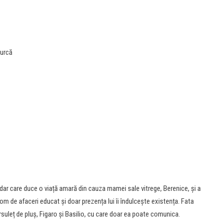
Burcă
ar care duce o viață amară din cauza mamei sale vitrege, Berenice, și a
un om de afaceri educat și doar prezența lui îi îndulcește existența. Fata
rsuleț de pluș, Figaro și Basilio, cu care doar ea poate comunica.