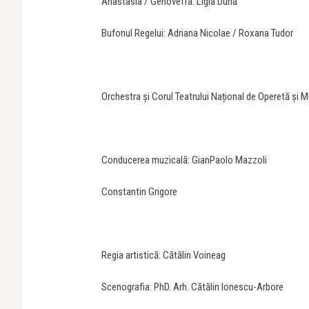
Anastasia / Genoveffa: Ligia Dună
Bufonul Regelui: Adriana Nicolae / Roxana Tudor
Orchestra și Corul Teatrului Național de Operetă și M
Conducerea muzicală: GianPaolo Mazzoli
Constantin Grigore
Regia artistică: Cătălin Voineag
Scenografia: PhD. Arh. Cătălin Ionescu-Arbore