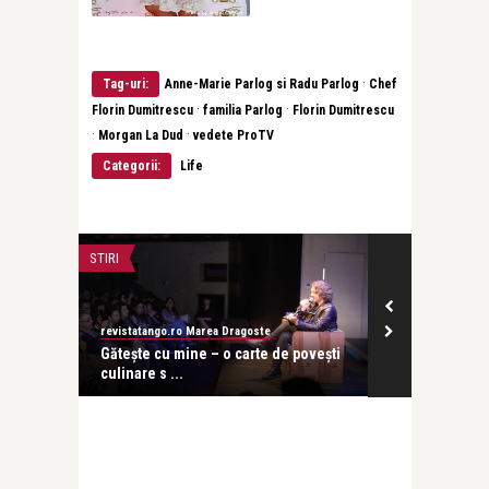
·
Tag-uri:
Anne-Marie Parlog si Radu Parlog
Chef
·
·
Florin Dumitrescu
familia Parlog
Florin Dumitrescu
·
·
Morgan La Dud
vedete ProTV
Categorii:
Life
STIRI
LIFE
revistatango.ro Marea Dragoste
revistatango.ro
ruță!
Gătește cu mine – o carte de povești
Chef Florin D
culinare s ...
bucatarie