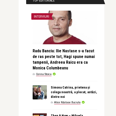
TOP EDITORIALE
INTERVIURI
Radu Banciu: Ilie Nastase s-a facut
de ras peste tot, Hagi spune numai
tampenii, Andreea Raicu era ca
Monica Columbeanu
de
Corina Stoica
Simona Catrina, prietena și
colega noastră, a plecat, astăzi,
dintre noi
de
Alice Năstase Buciuta
Then & Now – Mihaela