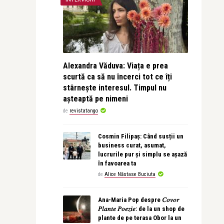
Alexandra Văduva: Viața e prea
scurtă ca să nu încerci tot ce îți
stârnește interesul. Timpul nu
așteaptă pe nimeni
de
revistatango
Cosmin Filipaș: Când susții un
business curat, asumat,
lucrurile pur și simplu se așază
în favoarea ta
de
Alice Năstase Buciuta
Ana-Maria Pop despre 𝐶𝑜𝑣𝑜𝑟
𝑃𝑙𝑎𝑛𝑡𝑒 𝑃𝑜𝑒𝑧𝑖𝑒: de la un shop de
plante de pe terasa Obor la un