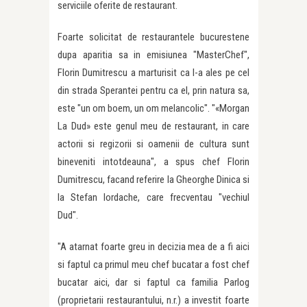
serviciile oferite de restaurant.
Foarte solicitat de restaurantele bucurestene
dupa aparitia sa in emisiunea "MasterChef",
Florin Dumitrescu a marturisit ca l-a ales pe cel
din strada Sperantei pentru ca el, prin natura sa,
este "un om boem, un om melancolic". "«Morgan
La Dud» este genul meu de restaurant, in care
actorii si regizorii si oamenii de cultura sunt
bineveniti intotdeauna", a spus chef Florin
Dumitrescu, facand referire la Gheorghe Dinica si
la Stefan Iordache, care frecventau "vechiul
Dud".
"A atarnat foarte greu in decizia mea de a fi aici
si faptul ca primul meu chef bucatar a fost chef
bucatar aici, dar si faptul ca familia Parlog
(proprietarii restaurantului, n.r.) a investit foarte