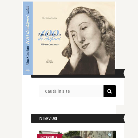
CAUTĂ ÎN SITE
INTERVIURI
INTERVIURI