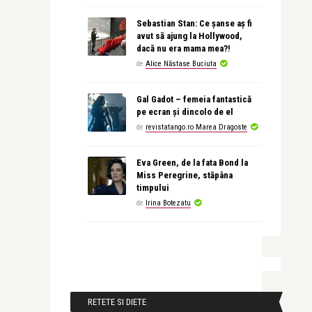
Sebastian Stan: Ce șanse aș fi
avut să ajung la Hollywood,
dacă nu era mama mea?!
de
Alice Năstase Buciuta
Gal Gadot – femeia fantastică
pe ecran și dincolo de el
de
revistatango.ro Marea Dragoste
Eva Green, de la fata Bond la
Miss Peregrine, stăpâna
timpului
de
Irina Botezatu
RETETE SI DIETE