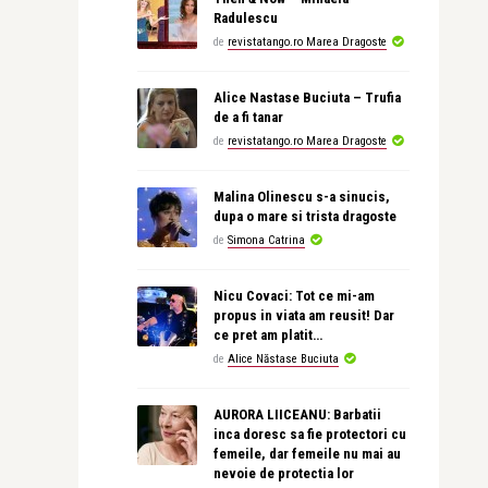
Radulescu
de
revistatango.ro Marea Dragoste
Alice Nastase Buciuta – Trufia
de a fi tanar
de
revistatango.ro Marea Dragoste
Malina Olinescu s-a sinucis,
dupa o mare si trista dragoste
de
Simona Catrina
Nicu Covaci: Tot ce mi-am
propus in viata am reusit! Dar
ce pret am platit…
de
Alice Năstase Buciuta
AURORA LIICEANU: Barbatii
inca doresc sa fie protectori cu
femeile, dar femeile nu mai au
nevoie de protectia lor