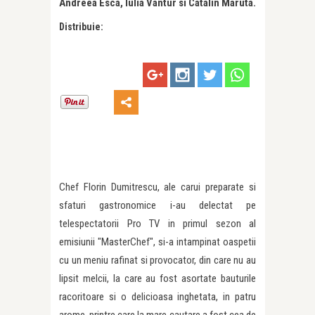
Andreea Esca, Iulia Vantur si Catalin Maruta.
Distribuie:
Chef Florin Dumitrescu, ale carui preparate si
sfaturi gastronomice i-au delectat pe
telespectatorii Pro TV in primul sezon al
emisiunii "MasterChef", si-a intampinat oaspetii
cu un meniu rafinat si provocator, din care nu au
lipsit melcii, la care au fost asortate bauturile
racoritoare si o delicioasa inghetata, in patru
arome, printre care la mare cautare a fost cea de