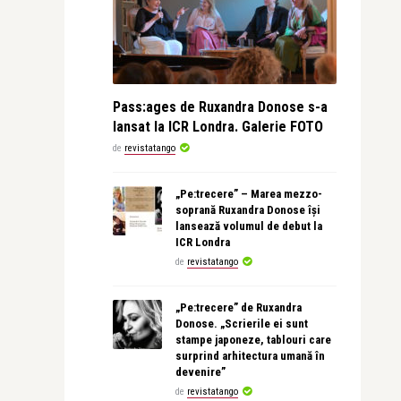
Pass:ages de Ruxandra Donose s-a
lansat la ICR Londra. Galerie FOTO
de
revistatango
„Pe:trecere” – Marea mezzo-
soprană Ruxandra Donose își
lansează volumul de debut la
ICR Londra
de
revistatango
„Pe:trecere” de Ruxandra
Donose. „Scrierile ei sunt
stampe japoneze, tablouri care
surprind arhitectura umană în
devenire”
de
revistatango