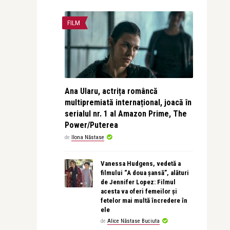
FILM
Ana Ularu, actrița româncă
multipremiată internațional, joacă în
serialul nr. 1 al Amazon Prime, The
Power/Puterea
de
Ilona Năstase
Vanessa Hudgens, vedetă a
filmului “A doua șansă”, alături
de Jennifer Lopez: Filmul
acesta va oferi femeilor și
fetelor mai multă încredere în
ele
de
Alice Năstase Buciuta