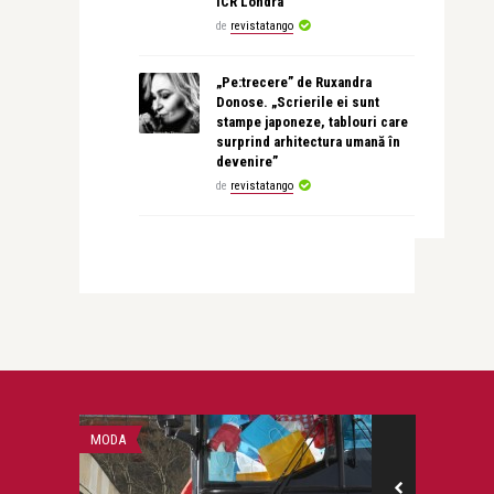
ICR Londra
de
revistatango
„Pe:trecere” de Ruxandra
Donose. „Scrierile ei sunt
stampe japoneze, tablouri care
surprind arhitectura umană în
devenire”
de
revistatango
DA
SCRISOARE