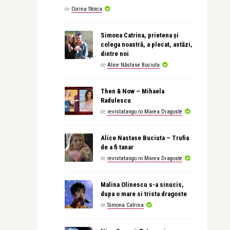
de
Corina Stoica
Simona Catrina, prietena și
colega noastră, a plecat, astăzi,
dintre noi
de
Alice Năstase Buciuta
Then & Now – Mihaela
Radulescu
de
revistatango.ro Marea Dragoste
Alice Nastase Buciuta – Trufia
de a fi tanar
de
revistatango.ro Marea Dragoste
Malina Olinescu s-a sinucis,
dupa o mare si trista dragoste
de
Simona Catrina