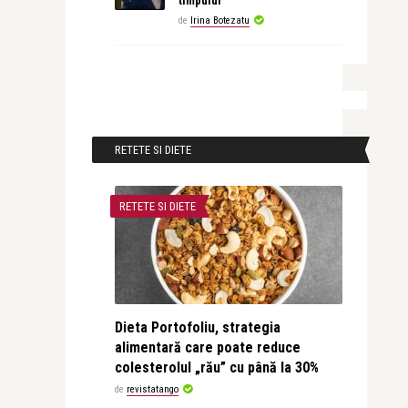
timpului
de
Irina Botezatu
RETETE SI DIETE
RETETE SI DIETE
Dieta Portofoliu, strategia
alimentară care poate reduce
colesterolul „rău” cu până la 30%
de
revistatango