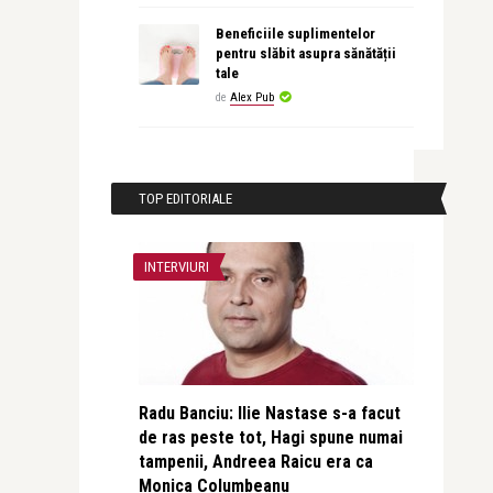
Beneficiile suplimentelor
pentru slăbit asupra sănătății
tale
de
Alex Pub
TOP EDITORIALE
INTERVIURI
Radu Banciu: Ilie Nastase s-a facut
de ras peste tot, Hagi spune numai
tampenii, Andreea Raicu era ca
Monica Columbeanu