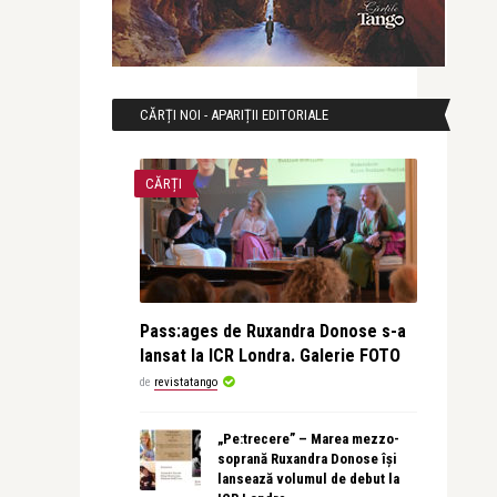
CĂRȚI NOI - APARIȚII EDITORIALE
CĂRȚI
Pass:ages de Ruxandra Donose s-a
lansat la ICR Londra. Galerie FOTO
de
revistatango
„Pe:trecere” – Marea mezzo-
soprană Ruxandra Donose își
lansează volumul de debut la