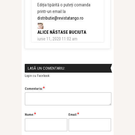
Ediția tipărită o puteți comanda
printr-un email la
distributie@revistatango.ro
ALICE NĂSTASE BUCIUTA
iunie 11, 2020 11:02 am
LASĂ UN COMENTARIU:
Login cu Facebook
*
Comentariu:
*
*
Nume:
Email: