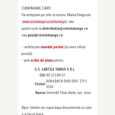
CUMPARARE CARTI
Va asteptam pe site-ul nostru: Marea Dragoste
sau
www.revistatango.ro/cartile-tango/
puteti scrie la
distributie@revistatango.ro
sau
paul@revistatango.ro
– achita prin
mandat postal
(la orice oficiu
postal)
– prin
ordin de plata
pentru:
S.C. CARTILE TANGO S.R.L
CUI:
RO 21538151
RO84 BACX 0000 0001 2713
Contul:
5250
Banca:
Unicredit Tiriac Bank, suc. Izvor
Apoi trimite-ne copia dupa documentul cu care
s-a facut plata,