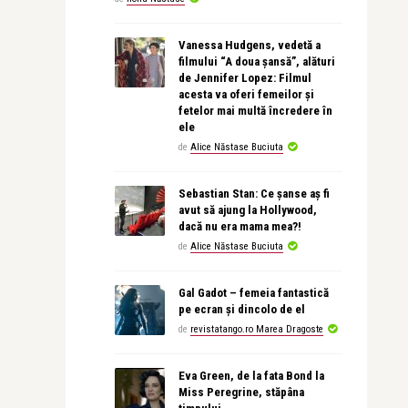
Vanessa Hudgens, vedetă a
filmului “A doua șansă”, alături
de Jennifer Lopez: Filmul
acesta va oferi femeilor și
fetelor mai multă încredere în
ele
de
Alice Năstase Buciuta
Sebastian Stan: Ce șanse aș fi
avut să ajung la Hollywood,
dacă nu era mama mea?!
de
Alice Năstase Buciuta
Gal Gadot – femeia fantastică
pe ecran și dincolo de el
de
revistatango.ro Marea Dragoste
Eva Green, de la fata Bond la
Miss Peregrine, stăpâna