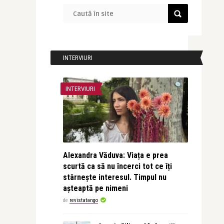
INTERVIURI
INTERVIURI
Alexandra Văduva: Viața e prea
scurtă ca să nu încerci tot ce îți
stârnește interesul. Timpul nu
așteaptă pe nimeni
de
revistatango