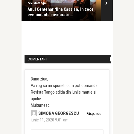
revistatango
revistatango
Anul Centenar Nina Cassian, în zece
Numeroase personalități al
evenimente memorabi ...
române au omagia ...
COMENTARII
Buna ziua,
Va rog sa mi spuneti cum pot comanda
Revista Tango editia din lunile martie si
aprilie.
Multumesc
SIMONA GEORGESCU
Răspunde
iunie 11, 2020 9:01 am