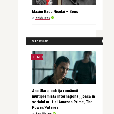
Maxim Radu Niculai – Sens
de
revistatango
SUPERSTAR
FILM
Ana Ularu, actrița româncă
multipremiată internațional, joacă în
serialul nr. 1 al Amazon Prime, The
Power/Puterea
de
Ilona Năstase