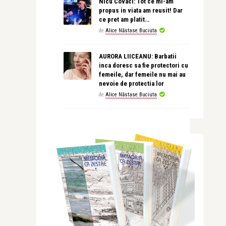
Nicu Covaci: Tot ce mi-am
propus in viata am reusit! Dar
ce pret am platit…
de
Alice Năstase Buciuta
AURORA LIICEANU: Barbatii
inca doresc sa fie protectori cu
femeile, dar femeile nu mai au
nevoie de protectia lor
de
Alice Năstase Buciuta