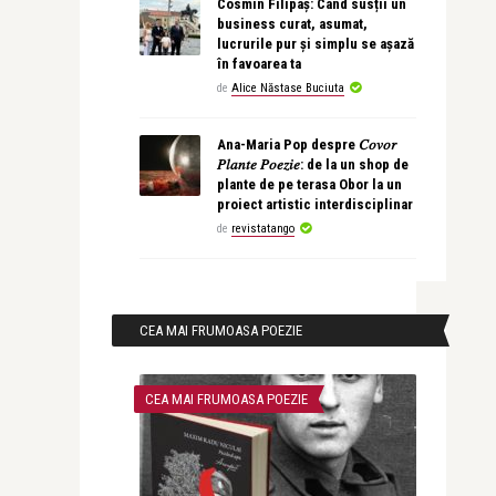
Cosmin Filipaș: Când susții un
business curat, asumat,
lucrurile pur și simplu se așază
în favoarea ta
de
Alice Năstase Buciuta
Ana-Maria Pop despre 𝐶𝑜𝑣𝑜𝑟
𝑃𝑙𝑎𝑛𝑡𝑒 𝑃𝑜𝑒𝑧𝑖𝑒: de la un shop de
plante de pe terasa Obor la un
proiect artistic interdisciplinar
de
revistatango
CEA MAI FRUMOASA POEZIE
CEA MAI FRUMOASA POEZIE