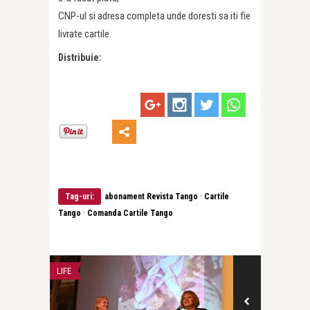
CNP-ul si adresa completa unde doresti sa iti fie
livrate cartile.
Distribuie:
·
Tag-uri:
abonament Revista Tango
Cartile
·
Tango
Comanda Cartile Tango
LIFE
LIFE