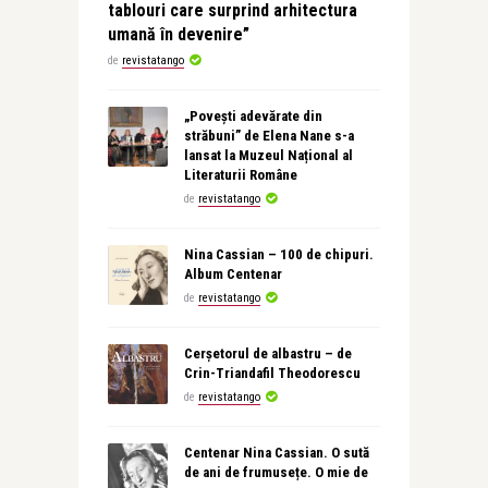
tablouri care surprind arhitectura
umană în devenire”
de
revistatango
„Povești adevărate din
străbuni” de Elena Nane s-a
lansat la Muzeul Național al
Literaturii Române
de
revistatango
Nina Cassian – 100 de chipuri.
Album Centenar
de
revistatango
Cerșetorul de albastru – de
Crin-Triandafil Theodorescu
de
revistatango
Centenar Nina Cassian. O sută
de ani de frumusețe. O mie de