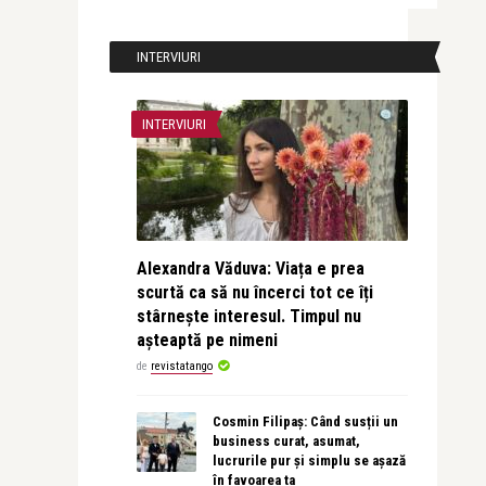
INTERVIURI
INTERVIURI
Alexandra Văduva: Viața e prea
scurtă ca să nu încerci tot ce îți
stârnește interesul. Timpul nu
așteaptă pe nimeni
de
revistatango
Cosmin Filipaș: Când susții un
business curat, asumat,
lucrurile pur și simplu se așază
în favoarea ta