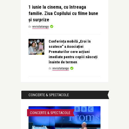
1 iunie la cinema, cu întreaga
familie. Ziua Copilului cu filme bune
și surprize
de
revistatango
Conferința mobilă „Eroi în
scutece” a Asociației
Prematurilor cere acțiuni
imediate pentru copiii născuți
înainte de termen
de
revistatango
CONCERTE & SPECTACOLE
CONCERTE & SPECTACOLE