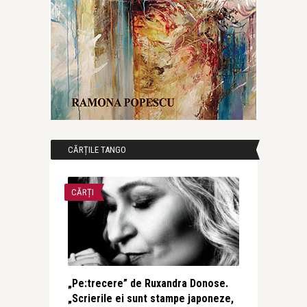
CĂRȚILE TANGO
CĂRȚI
„Pe:trecere” de Ruxandra Donose.
„Scrierile ei sunt stampe japoneze,