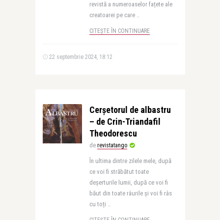
revistă a numeroaselor fațete ale
creatoarei pe care ..
CITEȘTE ÎN CONTINUARE
22 septembrie 2024, 18:12
Cerșetorul de albastru
– de Crin-Triandafil
Theodorescu
de
revistatango
În ultima dintre zilele mele, după
ce voi fi străbătut toate
deșerturile lumii, după ce voi fi
băut din toate râurile și voi fi râs
cu toți ..