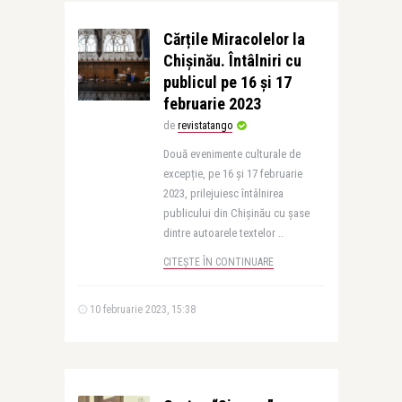
Cărțile Miracolelor la
Chișinău. Întâlniri cu
publicul pe 16 și 17
februarie 2023
de
revistatango
Două evenimente culturale de
excepție, pe 16 și 17 februarie
2023, prilejuiesc întâlnirea
publicului din Chișinău cu șase
dintre autoarele textelor ..
CITEȘTE ÎN CONTINUARE
10 februarie 2023, 15:38