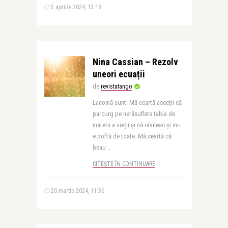
5 aprilie 2024, 13:18
Nina Cassian – Rezolv
uneori ecuații
de
revistatango
Lacomă sunt. Mă ceartă asceții că
parcurg pe nerăsuflate tabla de
materii a vieții și că râvnesc și mi-
e poftă de toate. Mă ceartă că
beau ..
CITEȘTE ÎN CONTINUARE
20 martie 2024, 11:36