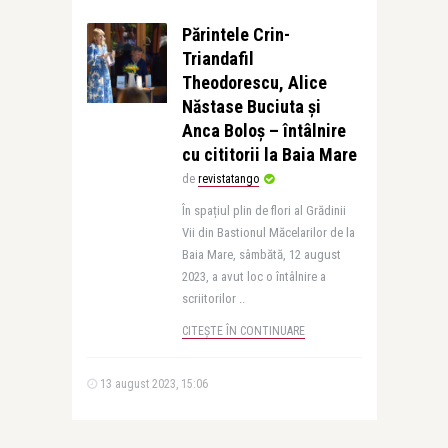
Părintele Crin-
Triandafil
Theodorescu, Alice
Năstase Buciuta și
Anca Boloș – întâlnire
cu cititorii la Baia Mare
de
revistatango
În spațiul plin de flori al Grădinii
Vii din Bastionul Măcelarilor de la
Baia Mare, sâmbătă, 12 august
2023, a avut loc o întâlnire a
scriitorilor ..
CITEȘTE ÎN CONTINUARE
13 august 2023, 15:06