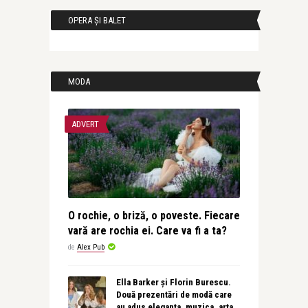
OPERA ȘI BALET
MODA
ADVERT
O rochie, o briză, o poveste. Fiecare
vară are rochia ei. Care va fi a ta?
de
Alex Pub
Ella Barker și Florin Burescu.
Două prezentări de modă care
au adus eleganța, muzica, arta