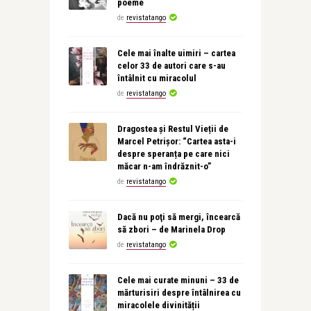
poeme
de
revistatango
Cele mai înalte uimiri – cartea
celor 33 de autori care s-au
întâlnit cu miracolul
de
revistatango
Dragostea și Restul Vieții de
Marcel Petrișor: “Cartea asta-i
despre speranța pe care nici
măcar n-am îndrăznit-o”
de
revistatango
Dacă nu poţi să mergi, încearcă
să zbori – de Marinela Drop
de
revistatango
Cele mai curate minuni – 33 de
mărturisiri despre întâlnirea cu
miracolele divinității