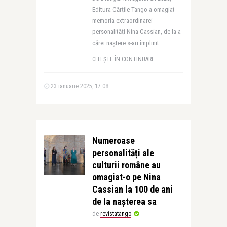
Editura Cărțile Tango a omagiat
memoria extraordinarei
personalități Nina Cassian, de la a
cărei naștere s-au împlinit ..
CITEȘTE ÎN CONTINUARE
23 ianuarie 2025, 17:08
Numeroase
personalități ale
culturii române au
omagiat-o pe Nina
Cassian la 100 de ani
de la nașterea sa
de
revistatango