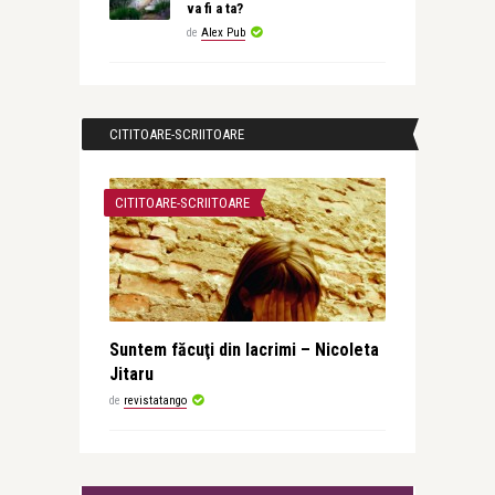
va fi a ta?
de
Alex Pub
CITITOARE-SCRIITOARE
CITITOARE-SCRIITOARE
Suntem făcuţi din lacrimi – Nicoleta
Jitaru
de
revistatango