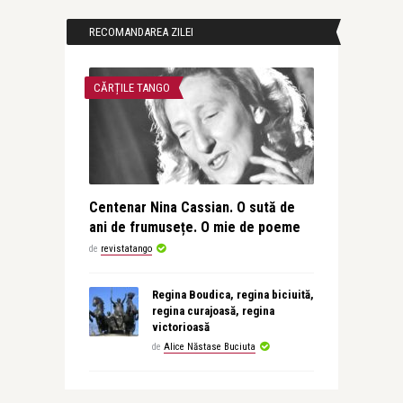
RECOMANDAREA ZILEI
CĂRȚILE TANGO
Centenar Nina Cassian. O sută de
ani de frumusețe. O mie de poeme
de
revistatango
Regina Boudica, regina biciuită,
regina curajoasă, regina
victorioasă
de
Alice Năstase Buciuta