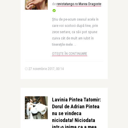
de
revistatango.ro Marea Dragoste
Ştiu de pe-acum ceasul acela în
care voi scotoci după tine, prin
zece sertare, ca să-i pot spune
cuiva cât de mult am iubit în
tinereţile mele. ..
CITEȘTE ÎN CONTINUARE
27 noiembrie 2017, 00:14
Lavinia Pintea Tatomir:
Dorul de Adrian Pintea
nu se vindeca
niciodata! Niciodata
intr-o inima ca a mea…