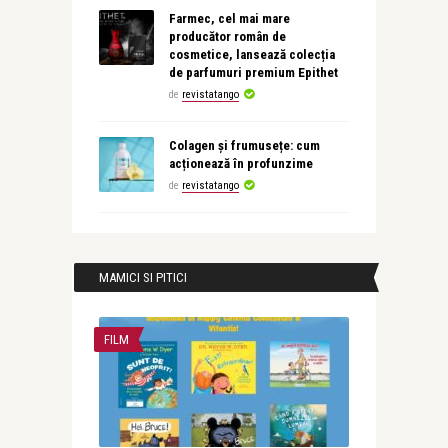
Farmec, cel mai mare
producător român de
cosmetice, lansează colecția
de parfumuri premium Epithet
de
revistatango
Colagen și frumusețe: cum
acționează în profunzime
de
revistatango
MAMICI SI PITICI
FILM