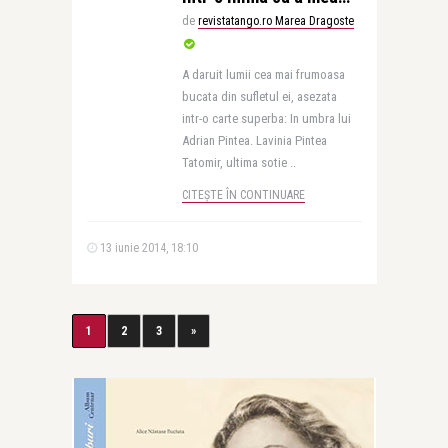
de
revistatango.ro Marea Dragoste
A daruit lumii cea mai frumoasa
bucata din sufletul ei, asezata
intr-o carte superba: In umbra lui
Adrian Pintea. Lavinia Pintea
Tatomir, ultima sotie ..
CITEȘTE ÎN CONTINUARE
13 iunie 2014, 18:10
1
2
3
»