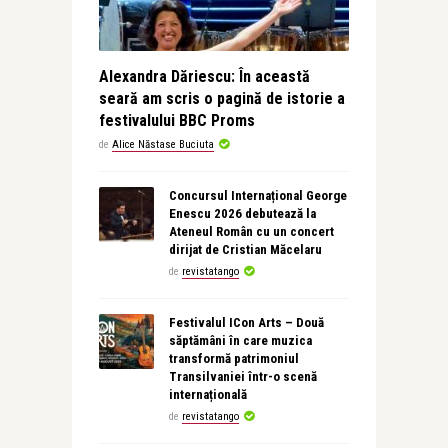
Alexandra Dăriescu: În această
seară am scris o pagină de istorie a
festivalului BBC Proms
de
Alice Năstase Buciuta
Concursul Internațional George
Enescu 2026 debutează la
Ateneul Român cu un concert
dirijat de Cristian Măcelaru
de
revistatango
Festivalul ICon Arts – Două
săptămâni în care muzica
transformă patrimoniul
Transilvaniei într-o scenă
internațională
de
revistatango