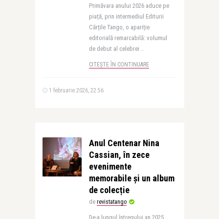
Primăvara anului 2026 aduce pe
piață, prin intermediul Editurii
Cărțile Tango, o apariție
editorială remarcabilă: volumul
de debut al celebrei ..
CITEȘTE ÎN CONTINUARE
1 februarie 2026, 22:56
Anul Centenar Nina
Cassian, în zece
evenimente
memorabile și un album
de colecție
de
revistatango
De-a lungul întregului an 2025,