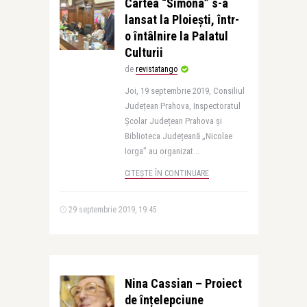
Cartea “Simona” s-a
lansat la Ploiești, într-
o întâlnire la Palatul
Culturii
de
revistatango
Joi, 19 septembrie 2019, Consiliul
Județean Prahova, Inspectoratul
Școlar Județean Prahova și
Biblioteca Județeană „Nicolae
Iorga” au organizat ..
CITEȘTE ÎN CONTINUARE
29 septembrie 2019, 19:45
Nina Cassian – Proiect
de înțelepciune