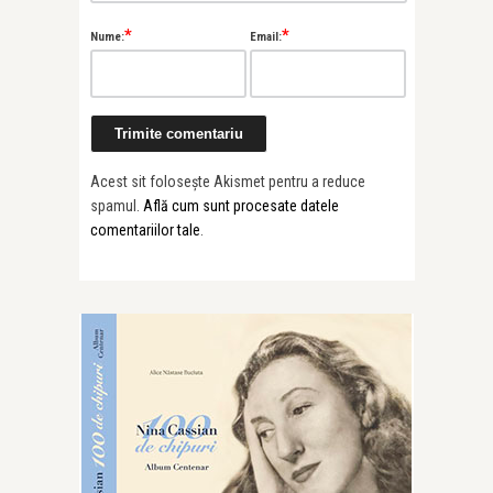
Alice Năstase B
Painted Soun
*
*
Nume:
Email:
Prună’s “Al ...
Acest sit folosește Akismet pentru a reduce
spamul.
Află cum sunt procesate datele
comentariilor tale
.