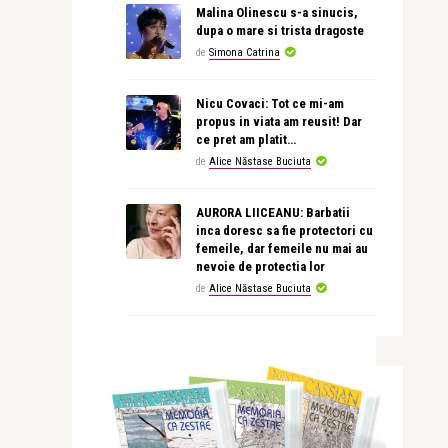
Malina Olinescu s-a sinucis,
dupa o mare si trista dragoste
de
Simona Catrina
Nicu Covaci: Tot ce mi-am
propus in viata am reusit! Dar
ce pret am platit…
de
Alice Năstase Buciuta
AURORA LIICEANU: Barbatii
inca doresc sa fie protectori cu
femeile, dar femeile nu mai au
nevoie de protectia lor
de
Alice Năstase Buciuta