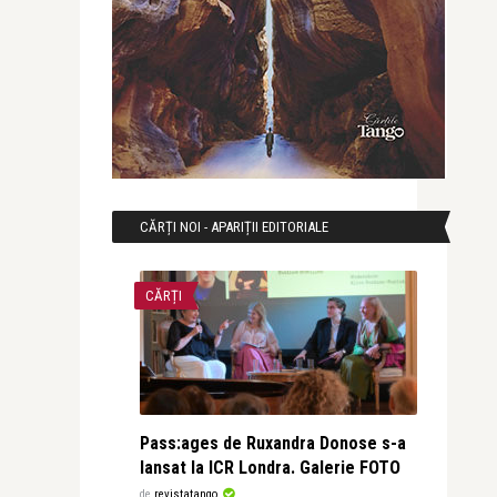
CĂRȚI NOI - APARIȚII EDITORIALE
CĂRȚI
Pass:ages de Ruxandra Donose s-a
lansat la ICR Londra. Galerie FOTO
de
revistatango