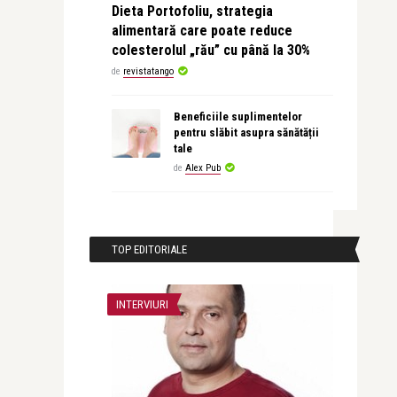
Dieta Portofoliu, strategia
alimentară care poate reduce
colesterolul „rău” cu până la 30%
de
revistatango
Beneficiile suplimentelor
pentru slăbit asupra sănătății
tale
de
Alex Pub
TOP EDITORIALE
INTERVIURI