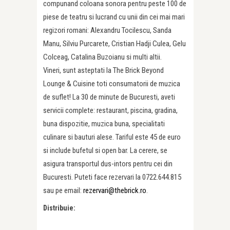
compunand coloana sonora pentru peste 100 de
piese de teatru si lucrand cu unii din cei mai mari
regizori romani: Alexandru Tocilescu, Sanda
Manu, Silviu Purcarete, Cristian Hadji Culea, Gelu
Colceag, Catalina Buzoianu si multi altii.
Vineri, sunt asteptati la The Brick Beyond
Lounge & Cuisine toti consumatorii de muzica
de suflet! La 30 de minute de Bucuresti, aveti
servicii complete: restaurant, piscina, gradina,
buna dispozitie, muzica buna, specialitati
culinare si bauturi alese. Tariful este 45 de euro
si include bufetul si open bar. La cerere, se
asigura transportul dus-intors pentru cei din
Bucuresti. Puteti face rezervari la 0722.644.815
sau pe email:
rezervari@thebrick.ro
.
Distribuie: