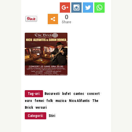
0
Share
·
·
·
·
Tag-uri:
Bucuresti
bufet
cantec
concert
·
·
·
·
·
euro
femei
folk
muzica
Nicu Alifantis
The
·
Brick
versuri
Categorii:
Stiri