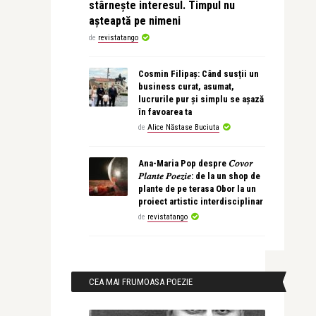
stârnește interesul. Timpul nu
așteaptă pe nimeni
de
revistatango
Cosmin Filipaș: Când susții un
business curat, asumat,
lucrurile pur și simplu se așază
în favoarea ta
de
Alice Năstase Buciuta
Ana-Maria Pop despre 𝐶𝑜𝑣𝑜𝑟
𝑃𝑙𝑎𝑛𝑡𝑒 𝑃𝑜𝑒𝑧𝑖𝑒: de la un shop de
plante de pe terasa Obor la un
proiect artistic interdisciplinar
de
revistatango
CEA MAI FRUMOASA POEZIE