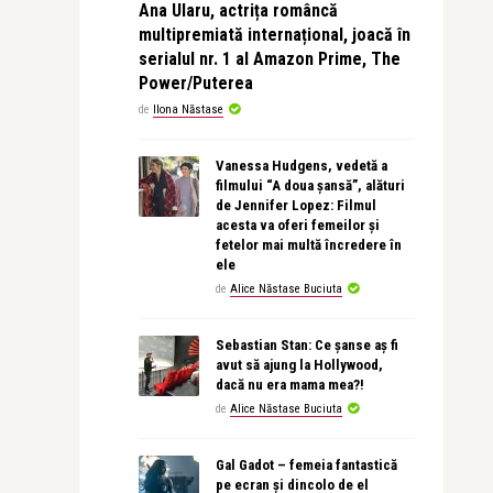
Ana Ularu, actrița româncă
multipremiată internațional, joacă în
serialul nr. 1 al Amazon Prime, The
Power/Puterea
de
Ilona Năstase
Vanessa Hudgens, vedetă a
filmului “A doua șansă”, alături
de Jennifer Lopez: Filmul
acesta va oferi femeilor și
fetelor mai multă încredere în
ele
de
Alice Năstase Buciuta
Sebastian Stan: Ce șanse aș fi
avut să ajung la Hollywood,
dacă nu era mama mea?!
de
Alice Năstase Buciuta
Gal Gadot – femeia fantastică
pe ecran și dincolo de el