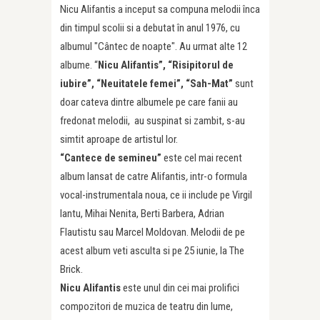
Nicu Alifantis a inceput sa compuna melodii înca
din timpul scolii si a debutat în anul 1976, cu
albumul "Cântec de noapte". Au urmat alte 12
albume. “
Nicu Alifantis”, “Risipitorul de
iubire”, “Neuitatele femei”, “Sah-Mat”
sunt
doar cateva dintre albumele pe care fanii au
fredonat melodii, au suspinat si zambit, s-au
simtit aproape de artistul lor.
“Cantece de semineu”
este cel mai recent
album lansat de catre Alifantis
,
intr-o formula
vocal-instrumentala noua, ce ii include pe Virgil
Iantu, Mihai Nenita, Berti Barbera, Adrian
Flautistu sau Marcel Moldovan. Melodii de pe
acest album veti asculta si pe 25 iunie, la The
Brick.
Nicu Alifantis
este unul din cei mai prolifici
compozitori de muzica de teatru din lume,