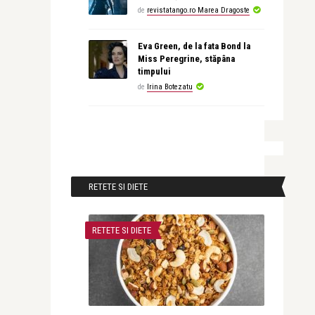
de
revistatango.ro Marea Dragoste
Eva Green, de la fata Bond la
Miss Peregrine, stăpâna
timpului
de
Irina Botezatu
RETETE SI DIETE
RETETE SI DIETE