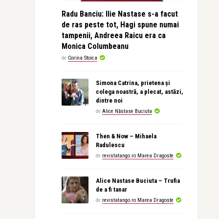
Radu Banciu: Ilie Nastase s-a facut
de ras peste tot, Hagi spune numai
tampenii, Andreea Raicu era ca
Monica Columbeanu
de
Corina Stoica
Simona Catrina, prietena și
colega noastră, a plecat, astăzi,
dintre noi
de
Alice Năstase Buciuta
Then & Now – Mihaela
Radulescu
de
revistatango.ro Marea Dragoste
Alice Nastase Buciuta – Trufia
de a fi tanar
de
revistatango.ro Marea Dragoste