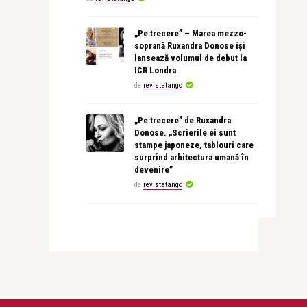
„Pe:trecere” – Marea mezzo-
soprană Ruxandra Donose își
lansează volumul de debut la
ICR Londra
de
revistatango
„Pe:trecere” de Ruxandra
Donose. „Scrierile ei sunt
stampe japoneze, tablouri care
surprind arhitectura umană în
devenire”
de
revistatango