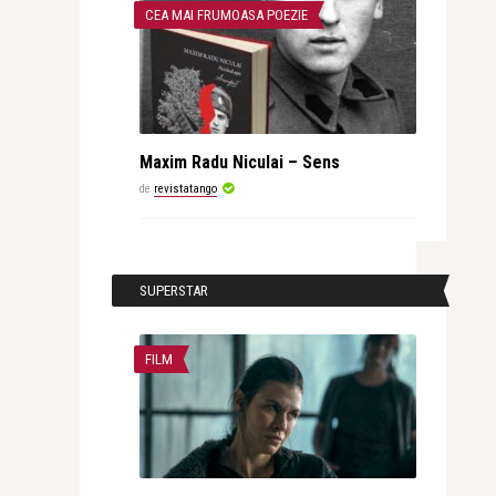
CEA MAI FRUMOASA POEZIE
Maxim Radu Niculai – Sens
de
revistatango
SUPERSTAR
FILM