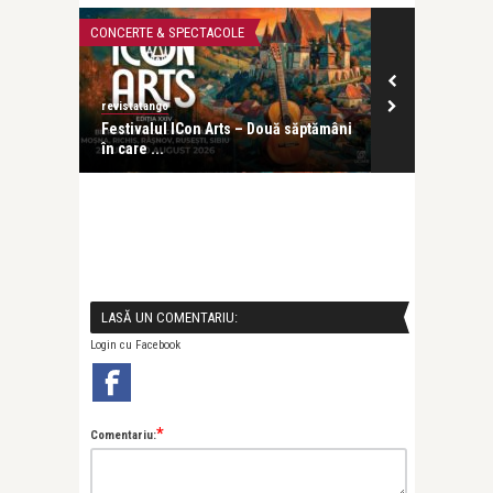
CĂRȚI
CONCERTE & SP
revistatango
ăptămâni
Pass:ages de Ruxandra Donose s-a
lansat la ICR Londra. G ...
LASĂ UN COMENTARIU:
Login cu Facebook
*
Comentariu: