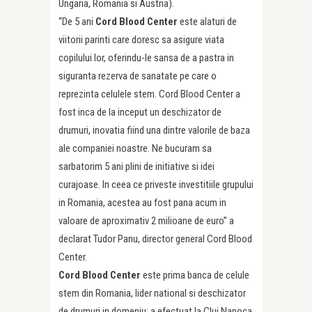
Ungaria, Romania si Austria).
“De 5 ani
Cord Blood Center
este alaturi de
viitorii parinti care doresc sa asigure viata
copilului lor, oferindu-le sansa de a pastra in
siguranta rezerva de sanatate pe care o
reprezinta celulele stem. Cord Blood Center a
fost inca de la inceput un deschizator de
drumuri, inovatia fiind una dintre valorile de baza
ale companiei noastre. Ne bucuram sa
sarbatorim 5 ani plini de initiative si idei
curajoase. In ceea ce priveste investitiile grupului
in Romania, acestea au fost pana acum in
valoare de aproximativ 2 milioane de euro” a
declarat Tudor Panu, director general Cord Blood
Center.
Cord Blood Center
este prima banca de celule
stem din Romania, lider national si deschizator
de drumuri in domeniu: a efectuat la Cluj Napoca