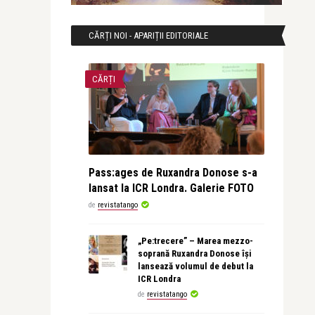
CĂRȚI NOI - APARIȚII EDITORIALE
CĂRȚI
Pass:ages de Ruxandra Donose s-a
lansat la ICR Londra. Galerie FOTO
de
revistatango
„Pe:trecere” – Marea mezzo-
soprană Ruxandra Donose își
lansează volumul de debut la
ICR Londra
de
revistatango