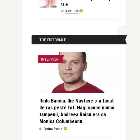
tale
de
Alex Pub
TOP EDITORIALE
INTERVIURI
Radu Banciu: Ilie Nastase s-a facut
de ras peste tot, Hagi spune numai
tampenii, Andreea Raicu era ca
Monica Columbeanu
de
Corina Stoica