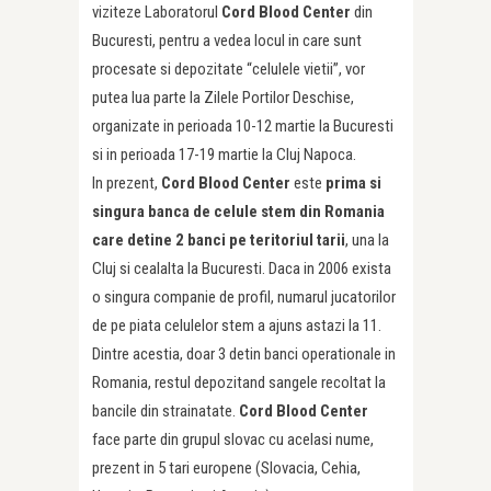
viziteze Laboratorul
Cord Blood Center
din
Bucuresti, pentru a vedea locul in care sunt
procesate si depozitate “celulele vietii”, vor
putea lua parte la Zilele Portilor Deschise,
organizate in perioada 10-12 martie la Bucuresti
si in perioada 17-19 martie la Cluj Napoca.
In prezent,
Cord Blood Center
este
prima si
singura banca de celule stem din Romania
care detine 2 banci pe teritoriul tarii
, una la
Cluj si cealalta la Bucuresti. Daca in 2006 exista
o singura companie de profil, numarul jucatorilor
de pe piata celulelor stem a ajuns astazi la 11.
Dintre acestia, doar 3 detin banci operationale in
Romania, restul depozitand sangele recoltat la
bancile din strainatate.
Cord Blood Center
face parte din grupul slovac cu acelasi nume,
prezent in 5 tari europene (Slovacia, Cehia,