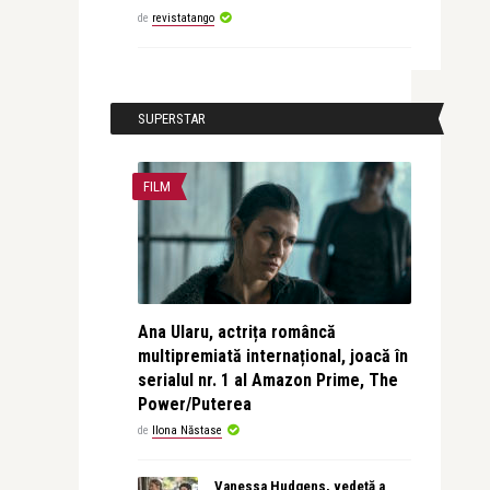
de
revistatango
SUPERSTAR
FILM
Ana Ularu, actrița româncă
multipremiată internațional, joacă în
serialul nr. 1 al Amazon Prime, The
Power/Puterea
de
Ilona Năstase
Vanessa Hudgens, vedetă a