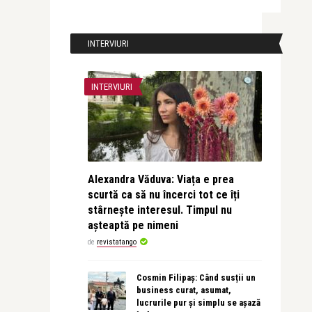
INTERVIURI
INTERVIURI
Alexandra Văduva: Viața e prea
scurtă ca să nu încerci tot ce îți
stârnește interesul. Timpul nu
așteaptă pe nimeni
de
revistatango
Cosmin Filipaș: Când susții un
business curat, asumat,
lucrurile pur și simplu se așază