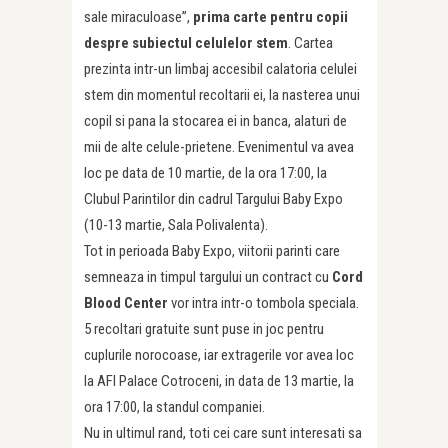
sale miraculoase”,
prima carte pentru copii
despre subiectul celulelor stem
. Cartea
prezinta intr-un limbaj accesibil calatoria celulei
stem din momentul recoltarii ei, la nasterea unui
copil si pana la stocarea ei in banca, alaturi de
mii de alte celule-prietene. Evenimentul va avea
loc pe data de 10 martie, de la ora 17:00, la
Clubul Parintilor din cadrul Targului Baby Expo
(10-13 martie, Sala Polivalenta).
Tot in perioada Baby Expo, viitorii parinti care
semneaza in timpul targului un contract cu
Cord
Blood Center
vor intra intr-o tombola speciala.
5 recoltari gratuite sunt puse in joc pentru
cuplurile norocoase, iar extragerile vor avea loc
la AFI Palace Cotroceni, in data de 13 martie, la
ora 17:00, la standul companiei.
Nu in ultimul rand, toti cei care sunt interesati sa