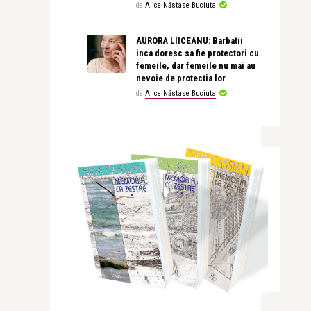
de
Alice Năstase Buciuta
AURORA LIICEANU: Barbatii
inca doresc sa fie protectori cu
femeile, dar femeile nu mai au
nevoie de protectia lor
de
Alice Năstase Buciuta