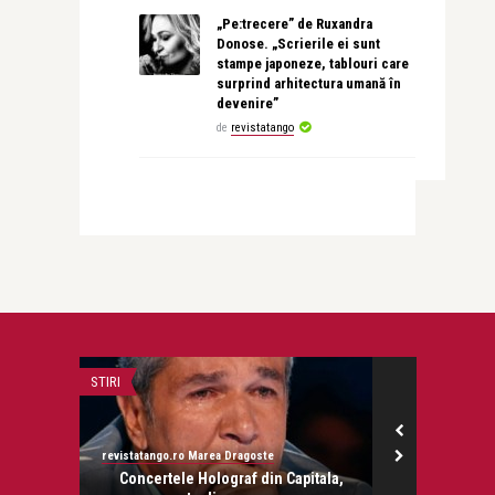
„Pe:trecere” de Ruxandra
Donose. „Scrierile ei sunt
stampe japoneze, tablouri care
surprind arhitectura umană în
devenire”
de
revistatango
STIRI
DOSAR
revistatango.ro Marea Dragoste
Simona Catrina
onose.
Concertele Holograf din Capitala,
Simona Catri