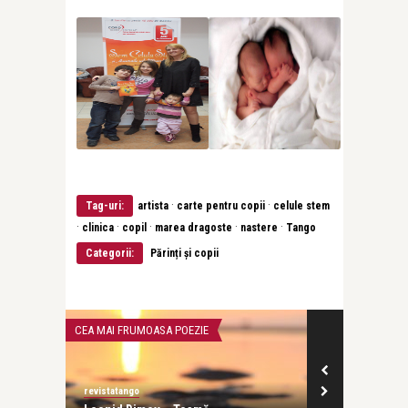
·
·
Tag-uri:
artista
carte pentru copii
celule stem
·
·
·
·
·
clinica
copil
marea dragoste
nastere
Tango
Categorii:
Părinți și copii
CEA MAI FRUMOASA POEZIE
INTERVIURI
revistatango
revistatango