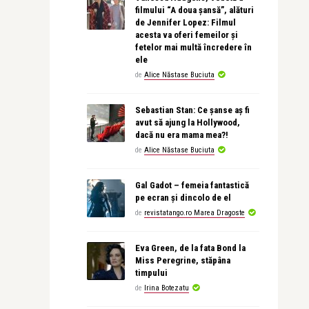
filmului “A doua șansă”, alături
de Jennifer Lopez: Filmul
acesta va oferi femeilor și
fetelor mai multă încredere în
ele
de
Alice Năstase Buciuta
Sebastian Stan: Ce șanse aș fi
avut să ajung la Hollywood,
dacă nu era mama mea?!
de
Alice Năstase Buciuta
Gal Gadot – femeia fantastică
pe ecran și dincolo de el
de
revistatango.ro Marea Dragoste
Eva Green, de la fata Bond la
Miss Peregrine, stăpâna
timpului
de
Irina Botezatu