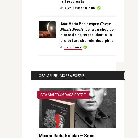
în favoarea ta
de
Alice Năstase Buciuta
Ana-Maria Pop despre 𝐶𝑜𝑣𝑜𝑟
𝑃𝑙𝑎𝑛𝑡𝑒 𝑃𝑜𝑒𝑧𝑖𝑒: de la un shop de
plante de pe terasa Obor la un
proiect artistic interdisciplinar
de
revistatango
CEA MAI FRUMOASA POEZIE
CEA MAI FRUMOASA POEZIE
Maxim Radu Niculai – Sens