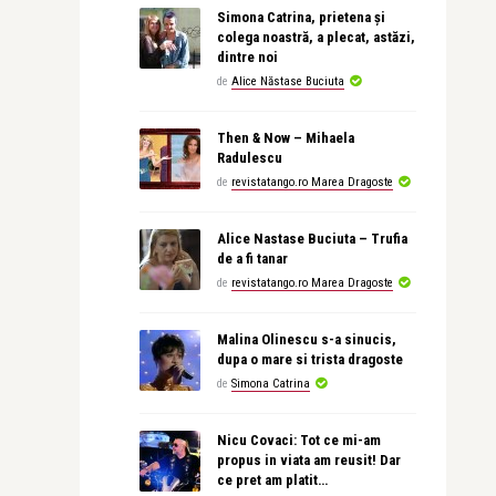
Simona Catrina, prietena și
colega noastră, a plecat, astăzi,
dintre noi
de
Alice Năstase Buciuta
Then & Now – Mihaela
Radulescu
de
revistatango.ro Marea Dragoste
Alice Nastase Buciuta – Trufia
de a fi tanar
de
revistatango.ro Marea Dragoste
Malina Olinescu s-a sinucis,
dupa o mare si trista dragoste
de
Simona Catrina
Nicu Covaci: Tot ce mi-am
propus in viata am reusit! Dar
ce pret am platit…