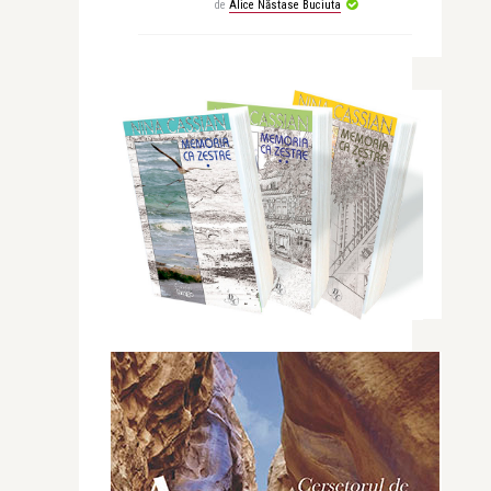
de
Alice Năstase Buciuta