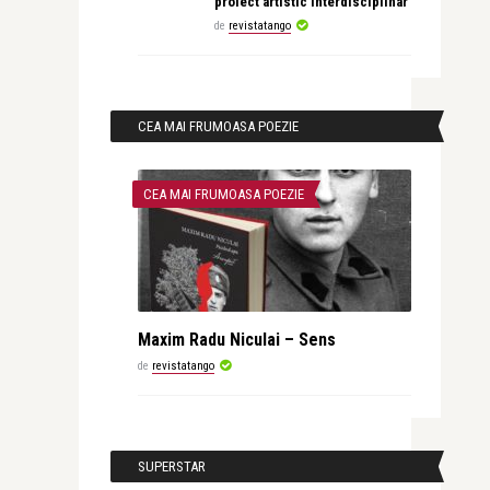
proiect artistic interdisciplinar
de
revistatango
CEA MAI FRUMOASA POEZIE
CEA MAI FRUMOASA POEZIE
Maxim Radu Niculai – Sens
de
revistatango
SUPERSTAR