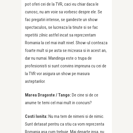
pot oferi cei de la TVR, caci eu chiar daca le
cunosc, nu am voie sa vorbesc despre ele. Se
fac pregatiri intense, se gandeste un show
spectaculos, se lucreaza la tinute si se fac
repetitii zilnic astfel incat sa reprezentam
Romania la cel mai inalt nivel. Show-ul conteaza
foarte mult si pe asta se mizeasa si in acest an,
dar nu numai. Mandinga este o trupa de
profesionisti si sunt convins impreuna cu cei de
la TVR vor asigura un show pe masura
asteptarilor.
Marea Dragoste / Tango:
De cine si de ce
anume te temi cel mai mult in concurs?
Costi Ionita:
Nu ma tem de nimeni si de nimic.
Sunt detasat pentru ca stiu ca vom reprezenta
Romania asa cum trebuie. Mai departe insa, nu