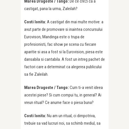
Marea Dragoste / Tango:
De ce crezi ca a
castigat, pana la urma, Zaleilah?
Costi Ionita:
A castigat din mai multe motive: a
avut parte de promovare si inaintea concursului
Eurovison, Mandinga este o trupa de
profesionisti, fac show pe scena cu fiecare
aparitie si asa a fost si la Eurovision, piesa este
dansabila si cantabila. A fost un intreg pachet de
factori care a determinat ca alegerea publicului
sa fie Zaleilah.
Marea Dragoste / Tango:
Cum ti-a venit ideea
acestei piese? Si cum compui tu, in general? Ai
vreun ritual? Ce anume face o piesa buna?
Costi Ionita:
Nu am un ritual, ci dimpotriva,
trebuie sa vad lucruri noi, sa schimb mediul, sa