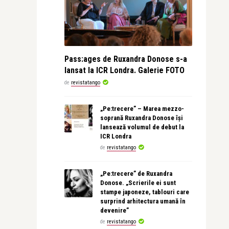
Pass:ages de Ruxandra Donose s-a
lansat la ICR Londra. Galerie FOTO
de
revistatango
„Pe:trecere” – Marea mezzo-
soprană Ruxandra Donose își
lansează volumul de debut la
ICR Londra
de
revistatango
„Pe:trecere” de Ruxandra
Donose. „Scrierile ei sunt
stampe japoneze, tablouri care
surprind arhitectura umană în
devenire”
de
revistatango