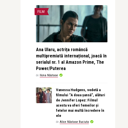
FILM
Ana Ularu, actrița româncă
multipremiată internațional, joacă în
serialul nr. 1 al Amazon Prime, The
Power/Puterea
de
Ilona Năstase
Vanessa Hudgens, vedetă a
filmului “A doua șansă”, alături
de Jennifer Lopez: Filmul
acesta va oferi femeilor și
fetelor mai multă încredere în
ele
de
Alice Năstase Buciuta