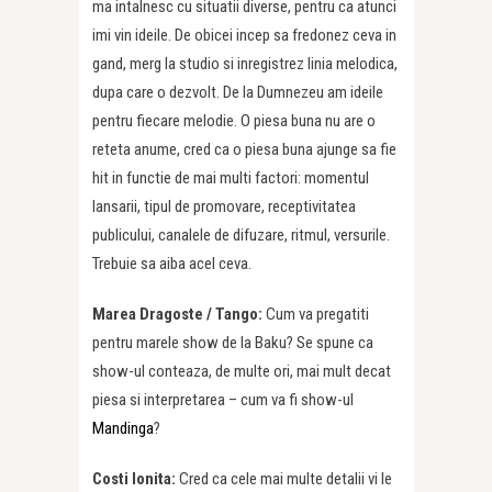
ma intalnesc cu situatii diverse, pentru ca atunci
imi vin ideile. De obicei incep sa fredonez ceva in
gand, merg la studio si inregistrez linia melodica,
dupa care o dezvolt. De la Dumnezeu am ideile
pentru fiecare melodie. O piesa buna nu are o
reteta anume, cred ca o piesa buna ajunge sa fie
hit in functie de mai multi factori: momentul
lansarii, tipul de promovare, receptivitatea
publicului, canalele de difuzare, ritmul, versurile.
Trebuie sa aiba acel ceva.
Marea Dragoste / Tango:
Cum va pregatiti
pentru marele show de la Baku? Se spune ca
show-ul conteaza, de multe ori, mai mult decat
piesa si interpretarea – cum va fi show-ul
Mandinga
?
Costi Ionita:
Cred ca cele mai multe detalii vi le