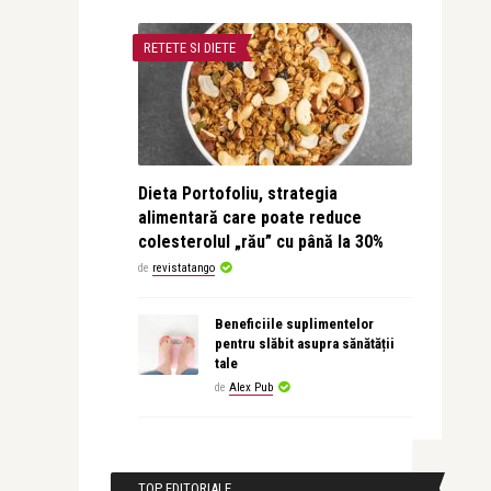
RETETE SI DIETE
Dieta Portofoliu, strategia
alimentară care poate reduce
colesterolul „rău” cu până la 30%
de
revistatango
Beneficiile suplimentelor
pentru slăbit asupra sănătății
tale
de
Alex Pub
TOP EDITORIALE