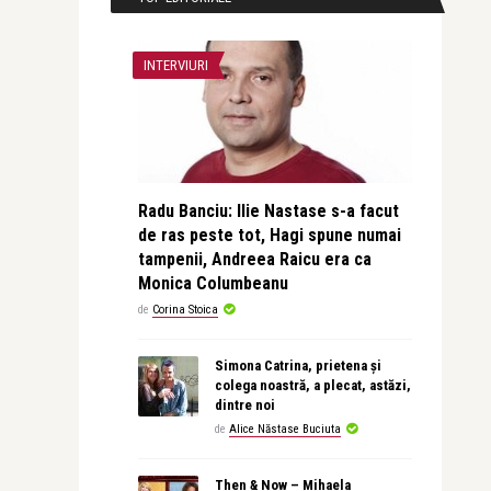
INTERVIURI
Radu Banciu: Ilie Nastase s-a facut
de ras peste tot, Hagi spune numai
tampenii, Andreea Raicu era ca
Monica Columbeanu
de
Corina Stoica
Simona Catrina, prietena și
colega noastră, a plecat, astăzi,
dintre noi
de
Alice Năstase Buciuta
Then & Now – Mihaela