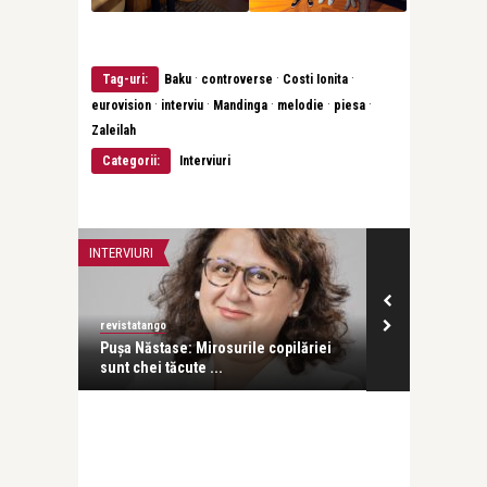
·
·
·
Tag-uri:
Baku
controverse
Costi Ionita
·
·
·
·
·
eurovision
interviu
Mandinga
melodie
piesa
Zaleilah
Categorii:
Interviuri
INTERVIURI
INTERVIURI
revistatango
revistatango
a scurtă
Pușa Năstase: Mirosurile copilăriei
Ani Crețu: Su
sunt chei tăcute ...
cu orice altă .