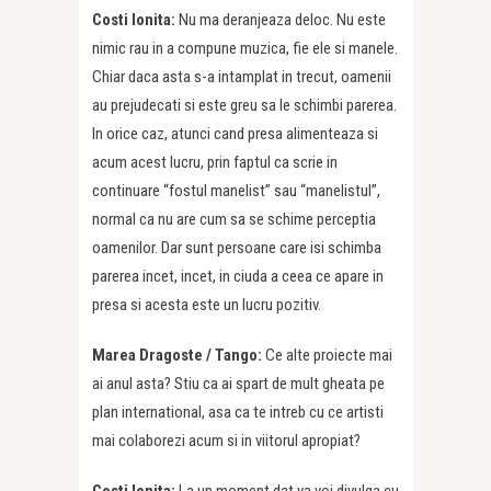
Costi Ionita:
Nu ma deranjeaza deloc. Nu este
nimic rau in a compune muzica, fie ele si manele.
Chiar daca asta s-a intamplat in trecut, oamenii
au prejudecati si este greu sa le schimbi parerea.
In orice caz, atunci cand presa alimenteaza si
acum acest lucru, prin faptul ca scrie in
continuare “fostul manelist” sau “manelistul”,
normal ca nu are cum sa se schime perceptia
oamenilor. Dar sunt persoane care isi schimba
parerea incet, incet, in ciuda a ceea ce apare in
presa si acesta este un lucru pozitiv.
Marea Dragoste / Tango:
Ce alte proiecte mai
ai anul asta? Stiu ca ai spart de mult gheata pe
plan international, asa ca te intreb cu ce artisti
mai colaborezi acum si in viitorul apropiat?
Costi Ionita:
La un moment dat va voi divulga cu