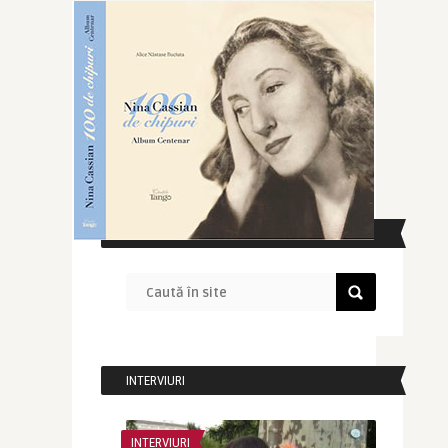
CAUTĂ ÎN SITE
INTERVIURI
INTERVIURI