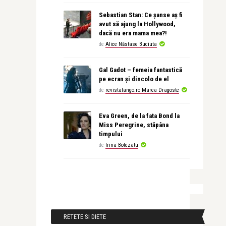
Sebastian Stan: Ce șanse aș fi
avut să ajung la Hollywood,
dacă nu era mama mea?!
de
Alice Năstase Buciuta
Gal Gadot – femeia fantastică
pe ecran și dincolo de el
de
revistatango.ro Marea Dragoste
Eva Green, de la fata Bond la
Miss Peregrine, stăpâna
timpului
de
Irina Botezatu
RETETE SI DIETE