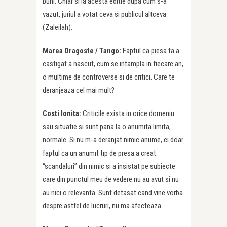
buni. Chiar si la acesta editie dupa cum s-a
vazut, juriul a votat ceva si publicul altceva
(Zaleilah).
Marea Dragoste / Tango:
Faptul ca piesa ta a
castigat a nascut, cum se intampla in fiecare an,
o multime de controverse si de critici. Care te
deranjeaza cel mai mult?
Costi Ionita:
Criticile exista in orice domeniu
sau situatie si sunt pana la o anumita limita,
normale. Si nu m-a deranjat nimic anume, ci doar
faptul ca un anumit tip de presa a creat
“scandaluri” din nimic si a insistat pe subiecte
care din punctul meu de vedere nu au avut si nu
au nici o relevanta. Sunt detasat cand vine vorba
despre astfel de lucruri, nu ma afecteaza.