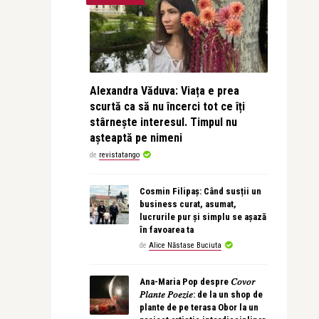
Alexandra Văduva: Viața e prea
scurtă ca să nu încerci tot ce îți
stârnește interesul. Timpul nu
așteaptă pe nimeni
de
revistatango
Cosmin Filipaș: Când susții un
business curat, asumat,
lucrurile pur și simplu se așază
în favoarea ta
de
Alice Năstase Buciuta
Ana-Maria Pop despre 𝐶𝑜𝑣𝑜𝑟
𝑃𝑙𝑎𝑛𝑡𝑒 𝑃𝑜𝑒𝑧𝑖𝑒: de la un shop de
plante de pe terasa Obor la un