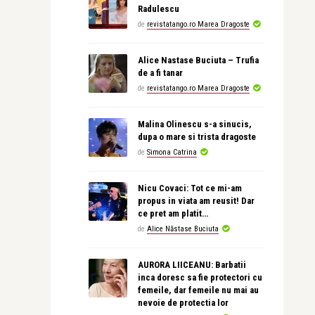
Radulescu
de
revistatango.ro Marea Dragoste
Alice Nastase Buciuta – Trufia
de a fi tanar
de
revistatango.ro Marea Dragoste
Malina Olinescu s-a sinucis,
dupa o mare si trista dragoste
de
Simona Catrina
Nicu Covaci: Tot ce mi-am
propus in viata am reusit! Dar
ce pret am platit…
de
Alice Năstase Buciuta
AURORA LIICEANU: Barbatii
inca doresc sa fie protectori cu
femeile, dar femeile nu mai au
nevoie de protectia lor