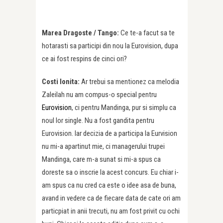
Marea Dragoste / Tango:
Ce te-a facut sa te
hotarasti sa participi din nou la Eurovision, dupa
ce ai fost respins de cinci ori?
Costi Ionita:
Ar trebui sa mentionez ca melodia
Zaleilah nu am compus-o special pentru
Eurovision
, ci pentru Mandinga, pur si simplu ca
noul lor single. Nu a fost gandita pentru
Eurovision. Iar decizia de a participa la Eurvision
nu mi-a apartinut mie, ci managerului trupei
Mandinga, care m-a sunat si mi-a spus ca
doreste sa o inscrie la acest concurs. Eu chiar i-
am spus ca nu cred ca este o idee asa de buna,
avand in vedere ca de fiecare data de cate ori am
particpiat in anii trecuti, nu am fost privit cu ochi