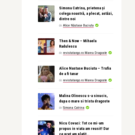
Simona Catrina, prietena și
colega noastră, a plecat, astăzi,
dintre noi
de
Alice Năstase Buciuta
Then & Now – Mihaela
Radulescu
de
revistatango.ro Marea Dragoste
Alice Nastase Buciuta – Trufia
de a fi tanar
de
revistatango.ro Marea Dragoste
Malina Olinescu s-a sinucis,
dupa o mare si trista dragoste
de
Simona Catrina
Nicu Covaci: Tot ce mi-am
propus in viata am reusit! Dar
ce pret am platit…