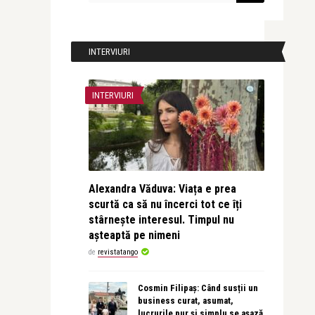
INTERVIURI
INTERVIURI
Alexandra Văduva: Viața e prea
scurtă ca să nu încerci tot ce îți
stârnește interesul. Timpul nu
așteaptă pe nimeni
de
revistatango
Cosmin Filipaș: Când susții un
business curat, asumat,
lucrurile pur și simplu se așază