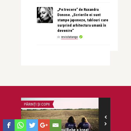
„Pe:trecere” de Ruxandra
Donose. „Scrierile ei sunt
stampe japoneze, tablouri care
surprind arhitectura umană în
devenire”
de
revistatango
DOSAR
revistatango.ro Marea Dragoste
revistatango.ro
creat
Pantofi cu sisteme GPS care
Doar cei pu