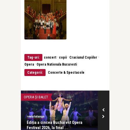
·
·
·
Tag-uri:
concert
copii
Craciunul Copiilor
·
Opera
Opera Nationala Bucuresti
Categorii:
Concerte & Spectacole
CONCERTE & SPECTACOLE
CONCERTE & SP
revistatango
ra
Concursul In
Enescu 2026 d