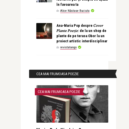
în favoarea ta
de
Alice Năstase Buciuta
Ana-Maria Pop despre 𝐶𝑜𝑣𝑜𝑟
𝑃𝑙𝑎𝑛𝑡𝑒 𝑃𝑜𝑒𝑧𝑖𝑒: de la un shop de
plante de pe terasa Obor la un
proiect artistic interdisciplinar
de
revistatango
CEA MAI FRUMOASA POEZIE
CEA MAI FRUMOASA POEZIE