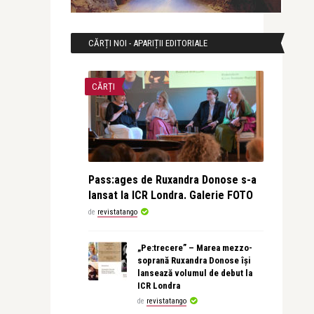
CĂRȚI NOI - APARIȚII EDITORIALE
CĂRȚI
Pass:ages de Ruxandra Donose s-a
lansat la ICR Londra. Galerie FOTO
de
revistatango
„Pe:trecere” – Marea mezzo-
soprană Ruxandra Donose își
lansează volumul de debut la
ICR Londra
de
revistatango