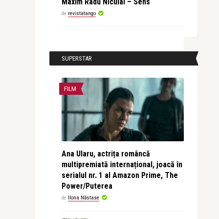
Maxim Radu Niculai – Sens
de
revistatango
SUPERSTAR
FILM
Ana Ularu, actrița româncă
multipremiată internațional, joacă în
serialul nr. 1 al Amazon Prime, The
Power/Puterea
de
Ilona Năstase