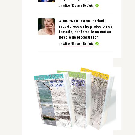
de
Alice Năstase Buciuta
AURORA LIICEANU: Barbatii
inca doresc sa fie protectori cu
femeile, dar femeile nu mai au
nevoie de protectia lor
de
Alice Năstase Buciuta