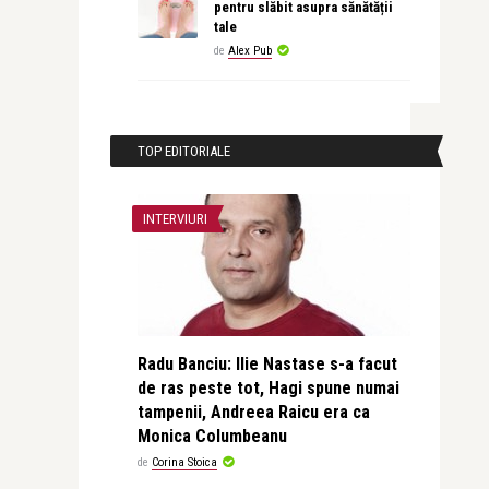
pentru slăbit asupra sănătății
tale
de
Alex Pub
TOP EDITORIALE
INTERVIURI
Radu Banciu: Ilie Nastase s-a facut
de ras peste tot, Hagi spune numai
tampenii, Andreea Raicu era ca
Monica Columbeanu
de
Corina Stoica