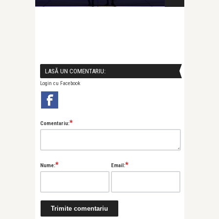
LASĂ UN COMENTARIU:
Login cu Facebook
*
Comentariu:
Alice Năstase Buciuta
Painted Sounds and Blue Wings: Mara
*
*
Nume:
Email:
Prună’s “Al ...