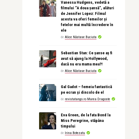
Vanessa Hudgens, vedetă a
filmului “A doua șansă”, alături
de Jennifer Lopez: Filmul
acesta va oferi femeilor și
fetelor mai multă încredere în
ele
de
Alice Năstase Buciuta
Sebastian Stan: Ce șanse aș fi
avut să ajung la Hollywood,
dacă nu era mama mea?!
de
Alice Năstase Buciuta
Gal Gadot – femeia fantastică
pe ecran și dincolo de el
de
revistatango.ro Marea Dragoste
Eva Green, de la fata Bond la
Miss Peregrine, stăpâna
timpului
de
Irina Botezatu