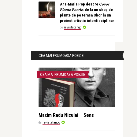
Ana-Maria Pop despre 𝐶𝑜𝑣𝑜𝑟
𝑃𝑙𝑎𝑛𝑡𝑒 𝑃𝑜𝑒𝑧𝑖𝑒: de la un shop de
plante de pe terasa Obor la un
proiect artistic interdisciplinar
de
revistatango
CEA MAI FRUMOASA POEZIE
CEA MAI FRUMOASA POEZIE
Maxim Radu Niculai – Sens
de
revistatango