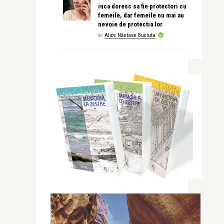
inca doresc sa fie protectori cu
femeile, dar femeile nu mai au
nevoie de protectia lor
de
Alice Năstase Buciuta