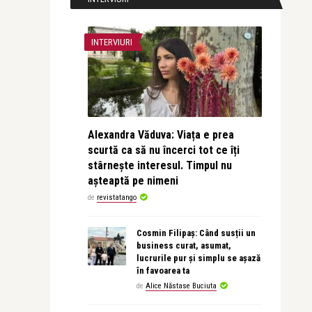
INTERVIURI
Alexandra Văduva: Viața e prea
scurtă ca să nu încerci tot ce îți
stârnește interesul. Timpul nu
așteaptă pe nimeni
de
revistatango
Cosmin Filipaș: Când susții un
business curat, asumat,
lucrurile pur și simplu se așază
în favoarea ta
de
Alice Năstase Buciuta