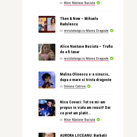
de
Alice Năstase Buciuta
Then & Now – Mihaela
Radulescu
de
revistatango.ro Marea Dragoste
Alice Nastase Buciuta – Trufia
de a fi tanar
de
revistatango.ro Marea Dragoste
Malina Olinescu s-a sinucis,
dupa o mare si trista dragoste
de
Simona Catrina
Nicu Covaci: Tot ce mi-am
propus in viata am reusit! Dar
ce pret am platit…
de
Alice Năstase Buciuta
AURORA LIICEANU: Barbatii