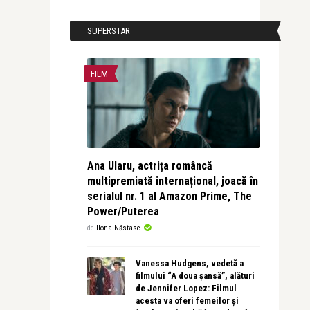
SUPERSTAR
FILM
Ana Ularu, actrița româncă
multipremiată internațional, joacă în
serialul nr. 1 al Amazon Prime, The
Power/Puterea
de
Ilona Năstase
Vanessa Hudgens, vedetă a
filmului “A doua șansă”, alături
de Jennifer Lopez: Filmul
acesta va oferi femeilor și