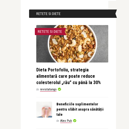
RETETE SI DIETE
RETETE SI DIETE
Dieta Portofoliu, strategia
alimentară care poate reduce
colesterolul „rău” cu până la 30%
de
revistatango
Beneficiile suplimentelor
pentru slăbit asupra sănătății
tale
de
Alex Pub