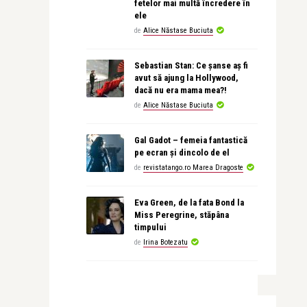
fetelor mai multă încredere în
ele
de
Alice Năstase Buciuta
Sebastian Stan: Ce șanse aș fi
avut să ajung la Hollywood,
dacă nu era mama mea?!
de
Alice Năstase Buciuta
Gal Gadot – femeia fantastică
pe ecran și dincolo de el
de
revistatango.ro Marea Dragoste
Eva Green, de la fata Bond la
Miss Peregrine, stăpâna
timpului
de
Irina Botezatu