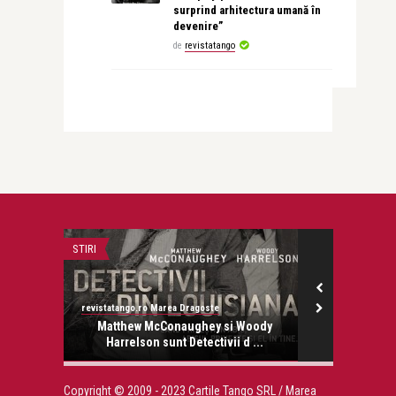
surprind arhitectura umană în
devenire”
de
revistatango
STIRI
FILM
revistatango.ro Marea Dragoste
revistatango
onose.
Matthew McConaughey si Woody
Joker,
Harrelson sunt Detectivii d ...
cinematogr
Copyright © 2009 - 2023 Cartile Tango SRL / Marea