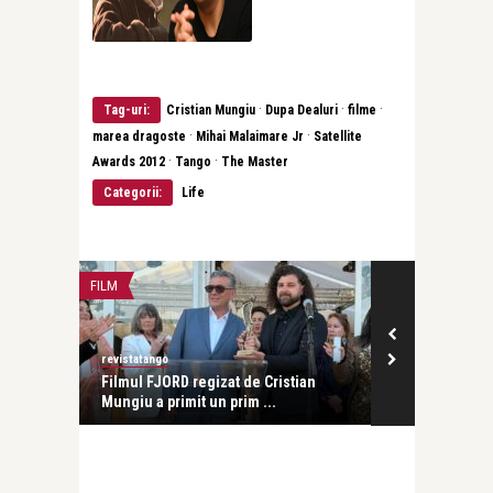
·
·
·
Tag-uri:
Cristian Mungiu
Dupa Dealuri
filme
·
·
marea dragoste
Mihai Malaimare Jr
Satellite
·
·
Awards 2012
Tango
The Master
Categorii:
Life
FILM
FILM
revistatango
revistatango
familie.
Filmul FJORD regizat de Cristian
𝐹𝑗𝑜𝑟𝑑 în r
Mungiu a primit un prim ...
...