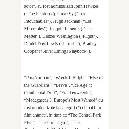
actor”, au fost nominalizati John Hawkes
(“The Sessions”), Omar Sy (“Les
Intouchables”), Hugh Jackman (“Les
Miserables”), Joaquin Phoenix (“The
Master”), Denzel Washington (“Flight”),
Daniel Day-Lewis (“Lincoln”), Bradley
Cooper (“Silver Linings Playbook”).
“ParaNorman”, “Wreck-It Ralph”, “Rise of
the Guardians”, “Brave”, “Ice Age 4:
Continental Drift”, “Frankenweenie”,
“Madagascar 3: Europe’s Most Wanted” au
fost nominalizate la categoria “cel mai bun
film animat”, in timp ce “The Central Park
Five”, “The Pruitt-Igoe”, “The