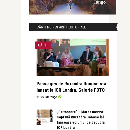
CĂRȚI NOI - APARIȚII EDITORIALE
CĂRȚI
Pass:ages de Ruxandra Donose s-a
lansat la ICR Londra. Galerie FOTO
de
revistatango
„Pe:trecere” – Marea mezzo-
soprană Ruxandra Donose își
lansează volumul de debut la
ICR Londra