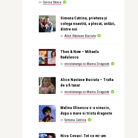
de
Corina Stoica
Simona Catrina, prietena și
colega noastră, a plecat, astăzi,
dintre noi
de
Alice Năstase Buciuta
Then & Now – Mihaela
Radulescu
de
revistatango.ro Marea Dragoste
Alice Nastase Buciuta – Trufia
de a fi tanar
de
revistatango.ro Marea Dragoste
Malina Olinescu s-a sinucis,
dupa o mare si trista dragoste
de
Simona Catrina
Nicu Covaci: Tot ce mi-am