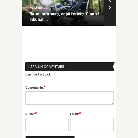
revistatango
revistatango
 sau
Părinți informaţi, copii fericiţi: Cum să
Festivalul In
îmbunăt ...
Publicul Tână 
LASĂ UN COMENTARIU:
Login cu Facebook
*
Comentariu:
*
*
Nume:
Email: