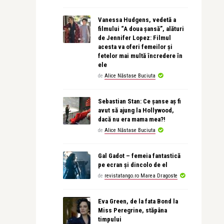
Vanessa Hudgens, vedetă a
filmului “A doua șansă”, alături
de Jennifer Lopez: Filmul
acesta va oferi femeilor și
fetelor mai multă încredere în
ele
de
Alice Năstase Buciuta
Sebastian Stan: Ce șanse aș fi
avut să ajung la Hollywood,
dacă nu era mama mea?!
de
Alice Năstase Buciuta
Gal Gadot – femeia fantastică
pe ecran și dincolo de el
de
revistatango.ro Marea Dragoste
Eva Green, de la fata Bond la
Miss Peregrine, stăpâna
timpului