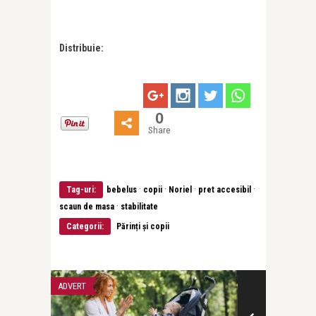
Distribuie:
0
Share
·
·
·
·
Tag-uri:
bebelus
copii
Noriel
pret accesibil
·
scaun de masa
stabilitate
Categorii:
Părinți și copii
ADVERT
FILM