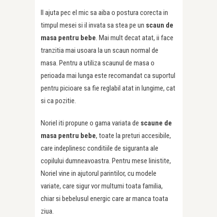
Il ajuta pec el mic sa aiba o postura corecta in
timpul mesei si il invata sa stea pe un
scaun de
masa pentru bebe
. Mai mult decat atat, ii face
tranzitia mai usoara la un scaun normal de
masa. Pentru a utiliza scaunul de masa o
perioada mai lunga este recomandat ca suportul
pentru picioare sa fie reglabil atat in lungime, cat
si ca pozitie.
Noriel iti propune o gama variata de
scaune de
masa pentru bebe
, toate la preturi accesibile,
care indeplinesc conditiile de siguranta ale
copilului dumneavoastra. Pentru mese linistite,
Noriel vine in ajutorul parintilor, cu modele
variate, care sigur vor multumi toata familia,
chiar si bebelusul energic care ar manca toata
ziua.