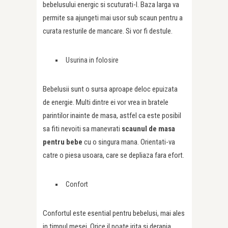
bebelusului energic si scuturati-l. Baza larga va
permite sa ajungeti mai usor sub scaun pentru a
curata resturile de mancare. Si vor fi destule.
Usurina in folosire
Bebelusii sunt o sursa aproape deloc epuizata
de energie. Multi dintre ei vor vrea in bratele
parintilor inainte de masa, astfel ca este posibil
sa fiti nevoiti sa manevrati
scaunul de masa
pentru bebe
cu o singura mana. Orientati-va
catre o piesa usoara, care se depliaza fara efort.
Confort
Confortul este esential pentru bebelusi, mai ales
in timpul mesei. Orice il poate irita si deranja.