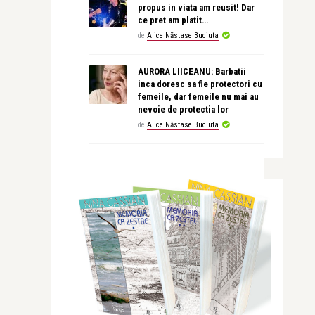
propus in viata am reusit! Dar
ce pret am platit…
de
Alice Năstase Buciuta
AURORA LIICEANU: Barbatii
inca doresc sa fie protectori cu
femeile, dar femeile nu mai au
nevoie de protectia lor
de
Alice Năstase Buciuta