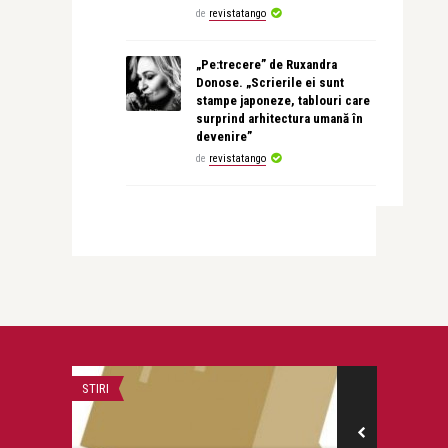
de
revistatango
„Pe:trecere” de Ruxandra
Donose. „Scrierile ei sunt
stampe japoneze, tablouri care
surprind arhitectura umană în
devenire”
de
revistatango
STIRI
CITITOARE-SCRII