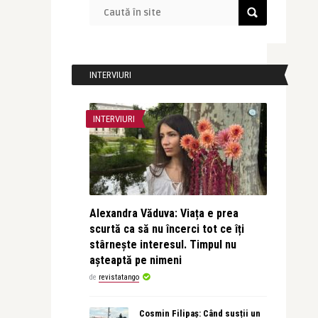
INTERVIURI
INTERVIURI
Alexandra Văduva: Viața e prea
scurtă ca să nu încerci tot ce îți
stârnește interesul. Timpul nu
așteaptă pe nimeni
de
revistatango
Cosmin Filipaș: Când susții un