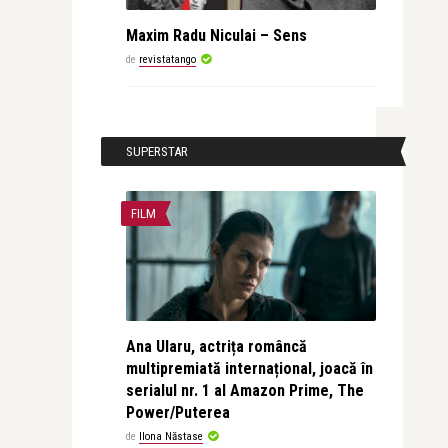
Maxim Radu Niculai – Sens
de
revistatango
SUPERSTAR
FILM
Ana Ularu, actrița româncă
multipremiată internațional, joacă în
serialul nr. 1 al Amazon Prime, The
Power/Puterea
de
Ilona Năstase