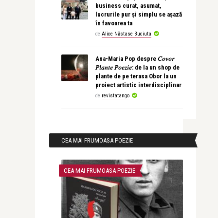
business curat, asumat,
lucrurile pur și simplu se așază
în favoarea ta
de
Alice Năstase Buciuta
Ana-Maria Pop despre 𝐶𝑜𝑣𝑜𝑟
𝑃𝑙𝑎𝑛𝑡𝑒 𝑃𝑜𝑒𝑧𝑖𝑒: de la un shop de
plante de pe terasa Obor la un
proiect artistic interdisciplinar
de
revistatango
CEA MAI FRUMOASA POEZIE
CEA MAI FRUMOASA POEZIE