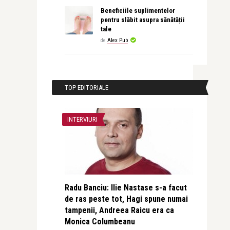
Beneficiile suplimentelor
pentru slăbit asupra sănătății
tale
de
Alex Pub
TOP EDITORIALE
INTERVIURI
Radu Banciu: Ilie Nastase s-a facut
de ras peste tot, Hagi spune numai
tampenii, Andreea Raicu era ca
Monica Columbeanu