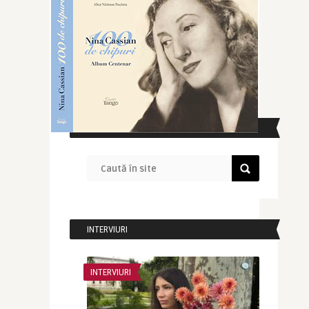
CAUTĂ ÎN SITE
INTERVIURI
INTERVIURI