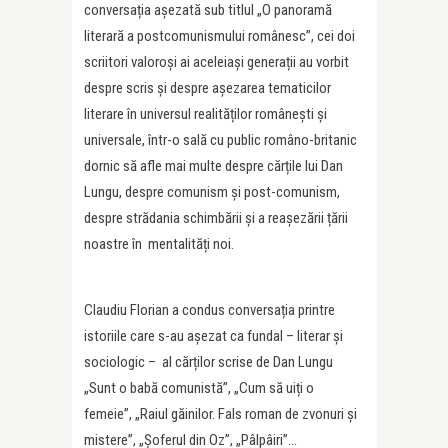
conversația așezată sub titlul „O panoramă
literară a postcomunismului românesc”, cei doi
scriitori valoroși ai aceleiași generații au vorbit
despre scris și despre așezarea tematicilor
literare în universul realităților românești și
universale, într-o sală cu public româno-britanic
dornic să afle mai multe despre cărțile lui Dan
Lungu, despre comunism și post-comunism,
despre strădania schimbării și a reașezării țării
noastre în mentalități noi.
Claudiu Florian a condus conversația printre
istoriile care s-au așezat ca fundal – literar și
sociologic – al cărților scrise de Dan Lungu
„Sunt o babă comunistă”, „Cum să uiți o
femeie”, „Raiul găinilor. Fals roman de zvonuri și
mistere”, „Șoferul din Oz”, „Pâlpâiri”…