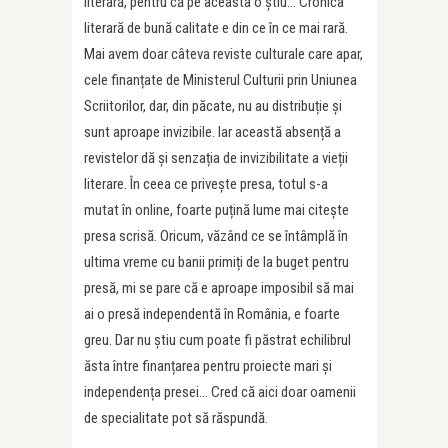
literară, pentru că pe aceasta o știu… Cronica
literară de bună calitate e din ce în ce mai rară.
Mai avem doar câteva reviste culturale care apar,
cele finanțate de Ministerul Culturii prin Uniunea
Scriitorilor, dar, din păcate, nu au distribuție și
sunt aproape invizibile. Iar această absență a
revistelor dă și senzația de invizibilitate a vieții
literare. În ceea ce privește presa, totul s-a
mutat în online, foarte puțină lume mai citește
presa scrisă. Oricum, văzând ce se întâmplă în
ultima vreme cu banii primiți de la buget pentru
presă, mi se pare că e aproape imposibil să mai
ai o presă independentă în România, e foarte
greu. Dar nu știu cum poate fi păstrat echilibrul
ăsta între finanțarea pentru proiecte mari și
independența presei… Cred că aici doar oamenii
de specialitate pot să răspundă.