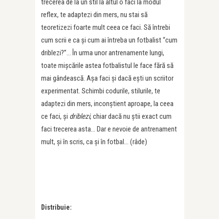
trecerea de la un stil la altul o faci la modul
reflex, te adaptezi din mers, nu stai să
teoretizezi foarte mult ceea ce faci. Să întrebi
cum scrii e ca și cum ai întreba un fotbalist “cum
driblezi?”… În urma unor antrenamente lungi,
toate mișcările astea fotbalistul le face fără să
mai gândească. Așa faci și dacă ești un scriitor
experimentat. Schimbi codurile, stilurile, te
adaptezi din mers, inconștient aproape, la ceea
ce faci, și
driblezi
, chiar dacă nu știi exact cum
faci trecerea asta… Dar e nevoie de antrenament
mult, și în scris, ca și în fotbal… (râde)
Distribuie: