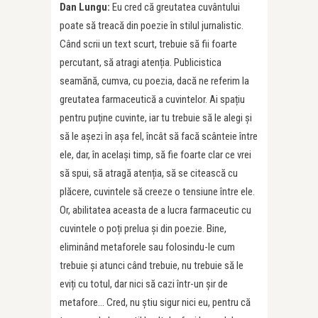
Dan Lungu:
Eu cred că greutatea cuvântului
poate să treacă din poezie în stilul jurnalistic.
Când scrii un text scurt, trebuie să fii foarte
percutant, să atragi atenția. Publicistica
seamănă, cumva, cu poezia, dacă ne referim la
greutatea farmaceutică a cuvintelor. Ai spațiu
pentru puține cuvinte, iar tu trebuie să le alegi și
să le așezi în așa fel, încât să facă scânteie între
ele, dar, în același timp, să fie foarte clar ce vrei
să spui, să atragă atenția, să se citească cu
plăcere, cuvintele să creeze o tensiune între ele.
Or, abilitatea aceasta de a lucra farmaceutic cu
cuvintele o poți prelua și din poezie. Bine,
eliminând metaforele sau folosindu-le cum
trebuie și atunci când trebuie, nu trebuie să le
eviți cu totul, dar nici să cazi într-un șir de
metafore… Cred, nu știu sigur nici eu, pentru că