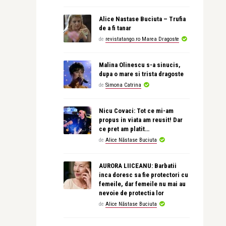
Alice Nastase Buciuta – Trufia
de a fi tanar
de
revistatango.ro Marea Dragoste
Malina Olinescu s-a sinucis,
dupa o mare si trista dragoste
de
Simona Catrina
Nicu Covaci: Tot ce mi-am
propus in viata am reusit! Dar
ce pret am platit…
de
Alice Năstase Buciuta
AURORA LIICEANU: Barbatii
inca doresc sa fie protectori cu
femeile, dar femeile nu mai au
nevoie de protectia lor
de
Alice Năstase Buciuta