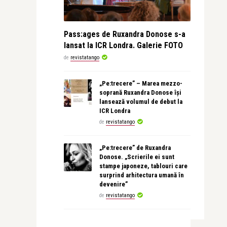
Pass:ages de Ruxandra Donose s-a
lansat la ICR Londra. Galerie FOTO
de
revistatango
„Pe:trecere” – Marea mezzo-
soprană Ruxandra Donose își
lansează volumul de debut la
ICR Londra
de
revistatango
„Pe:trecere” de Ruxandra
Donose. „Scrierile ei sunt
stampe japoneze, tablouri care
surprind arhitectura umană în
devenire”
de
revistatango