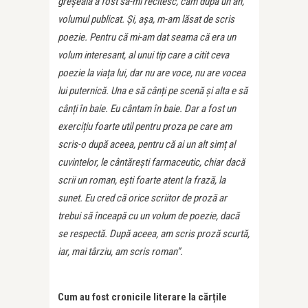
greșeală a fost să-mi recitesc, cam după un an,
volumul publicat. Și, așa, m-am lăsat de scris
poezie. Pentru că mi-am dat seama că era un
volum interesant, al unui tip care a citit ceva
poezie la viața lui, dar nu are voce, nu are vocea
lui puternică. Una e să cânți pe scenă și alta e să
cânți în baie. Eu cântam în baie. Dar a fost un
exercițiu foarte util pentru proza pe care am
scris-o după aceea, pentru că ai un alt simț al
cuvintelor, le cântărești farmaceutic, chiar dacă
scrii un roman, ești foarte atent la frază, la
sunet. Eu cred că orice scriitor de proză ar
trebui să înceapă cu un volum de poezie, dacă
se respectă. După aceea, am scris proză scurtă,
iar, mai târziu, am scris roman”.
Cum au fost cronicile literare la cărțile