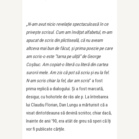
„N-am avut nicio revelație spectaculoasă în ce
privește scrisul. Cum am învățat alfabetul, m-am
apucat de scris din plictiseală, că nu aveam
altceva mai bun de făcut, și prima poezie pe care
am scris-o este “Iarna pe uliță” de George
Coșbuc. Am copiat-o literă cu literă din cartea
surorii mele. Am zis că pot să scriu și eu la fel.
N-am scris chiar la fel, dar am scris
” a fost
prima replică a dialogului. Și a fost marcată,
desigur, cu hohotele de râs ale p. La întrebarea
lui Claudiu Florian, Dan Lungu a mărturisit că a
visat dintotdeauna să devină scriitor, chiar dacă,
înainte de anii ’90, era atât de greu să speri că îți
vor fi publicate cărțile.