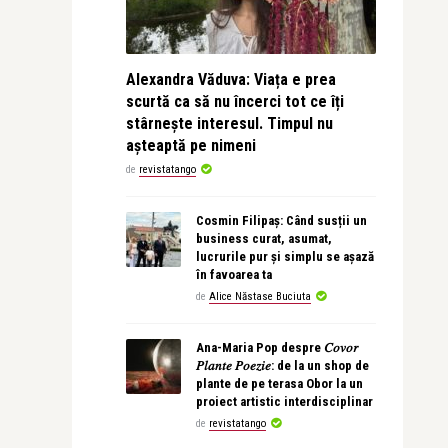
Alexandra Văduva: Viața e prea
scurtă ca să nu încerci tot ce îți
stârnește interesul. Timpul nu
așteaptă pe nimeni
de
revistatango
Cosmin Filipaș: Când susții un
business curat, asumat,
lucrurile pur și simplu se așază
în favoarea ta
de
Alice Năstase Buciuta
Ana-Maria Pop despre 𝐶𝑜𝑣𝑜𝑟
𝑃𝑙𝑎𝑛𝑡𝑒 𝑃𝑜𝑒𝑧𝑖𝑒: de la un shop de
plante de pe terasa Obor la un
proiect artistic interdisciplinar
de
revistatango