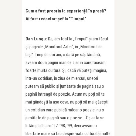
Cum a fost propria ta experiență în presă?
Ai fost redactor-șef la “Timpul”…
Dan Lungu:
Da, am fost la „Timpul” și am făcut
și paginile „Monitorul Artei”, în „Monitorul de
Iași”. Timp de doi ani, o dată pe săptămână,
aveam două pagini mari de ziar în care făceam
foarte multă cultură. Și, dacă vă puteți imagina,
într-un cotidian, în ziua de miercuri, uneori
puteam să public și jumătate de pagină sau o
pagină întreagă de poezie. Acum nu poți să te
mai gândești la așa ceva, nu poți să mai găsești
un cotidian care publică măcar o poezie, nu o
jumătate de pagină sau o poezie… Or, asta se
întâmpla în anii ’97,
’
98, ’99, deci aveam o
libertate mare să fac despre viața culturală multe