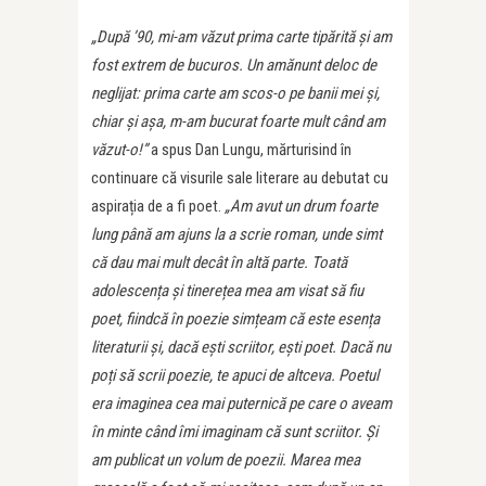
„După ’90, mi-am văzut prima carte tipărită și am
fost extrem de bucuros. Un amănunt deloc de
neglijat: prima carte am scos-o pe banii mei și,
chiar și așa, m-am bucurat foarte mult când am
văzut-o!”
a spus Dan Lungu, mărturisind în
continuare că visurile sale literare au debutat cu
aspirația de a fi poet.
„Am avut un drum foarte
lung până am ajuns la a scrie roman, unde simt
că dau mai mult decât în altă parte. Toată
adolescența și tinerețea mea am visat să fiu
poet, fiindcă în poezie simțeam că este esența
literaturii și, dacă ești scriitor, ești poet. Dacă nu
poți să scrii poezie, te apuci de altceva. Poetul
era imaginea cea mai puternică pe care o aveam
în minte când îmi imaginam că sunt scriitor. Și
am publicat un volum de poezii. Marea mea