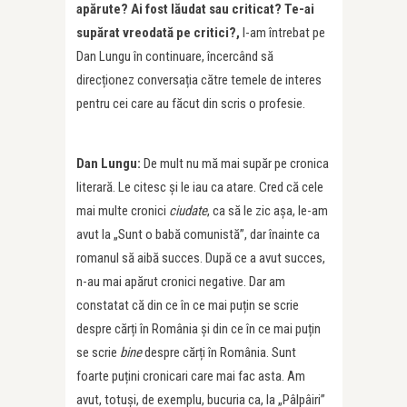
apărute? Ai fost lăudat sau criticat? Te-ai
supărat vreodată pe critici?,
l-am întrebat pe
Dan Lungu în continuare, încercând să
direcționez conversația către temele de interes
pentru cei care au făcut din scris o profesie.
Dan Lungu:
De mult nu mă mai supăr pe cronica
literară. Le citesc și le iau ca atare. Cred că cele
mai multe cronici
ciudate
, ca să le zic așa, le-am
avut la „Sunt o babă comunistă”, dar înainte ca
romanul să aibă succes. După ce a avut succes,
n-au mai apărut cronici negative. Dar am
constatat că din ce în ce mai puțin se scrie
despre cărți în România și din ce în ce mai puțin
se scrie
bine
despre cărți în România. Sunt
foarte puțini cronicari care mai fac asta. Am
avut, totuși, de exemplu, bucuria ca, la „Pâlpâiri”