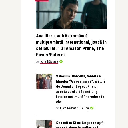
Ana Ularu, actrița româncă
multipremiată internațional, joacă în
serialul nr. 1 al Amazon Prime, The
Power/Puterea
de
Ilona Năstase
Vanessa Hudgens, vedetă a
filmului “A doua șansă”, alături
de Jennifer Lopez: Filmul
acesta va oferi femeilor și
fetelor mai multă încredere în
ele
de
Alice Năstase Buciuta
Sebastian Stan: Ce șanse aș fi
avut să ajung la Hollywood,