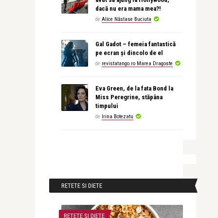
dacă nu era mama mea?!
de
Alice Năstase Buciuta
Gal Gadot – femeia fantastică
pe ecran și dincolo de el
de
revistatango.ro Marea Dragoste
Eva Green, de la fata Bond la
Miss Peregrine, stăpâna
timpului
de
Irina Botezatu
RETETE SI DIETE
RETETE SI DIETE