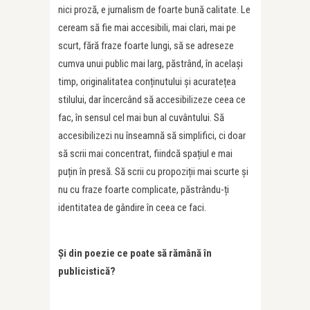
nici proză, e jurnalism de foarte bună calitate. Le
ceream să fie mai accesibili, mai clari, mai pe
scurt, fără fraze foarte lungi, să se adreseze
cumva unui public mai larg, păstrând, în același
timp, originalitatea conținutului și acuratețea
stilului, dar încercând să accesibilizeze ceea ce
fac, în sensul cel mai bun al cuvântului. Să
accesibilizezi nu înseamnă să simplifici, ci doar
să scrii mai concentrat, fiindcă spațiul e mai
puțin în presă. Să scrii cu propoziții mai scurte și
nu cu fraze foarte complicate, păstrându-ți
identitatea de gândire în ceea ce faci.
Și din poezie ce poate să rămână în
publicistică?