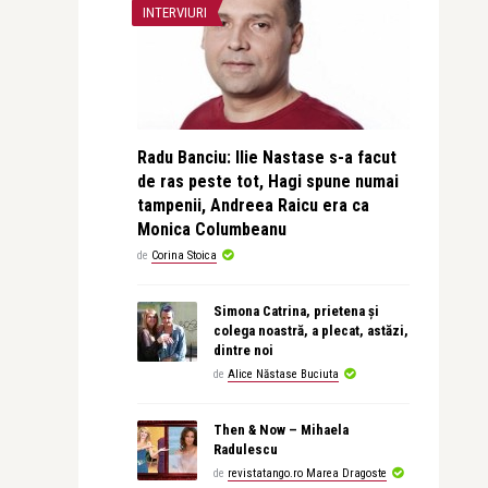
INTERVIURI
Radu Banciu: Ilie Nastase s-a facut
de ras peste tot, Hagi spune numai
tampenii, Andreea Raicu era ca
Monica Columbeanu
de
Corina Stoica
Simona Catrina, prietena și
colega noastră, a plecat, astăzi,
dintre noi
de
Alice Năstase Buciuta
Then & Now – Mihaela
Radulescu
de
revistatango.ro Marea Dragoste