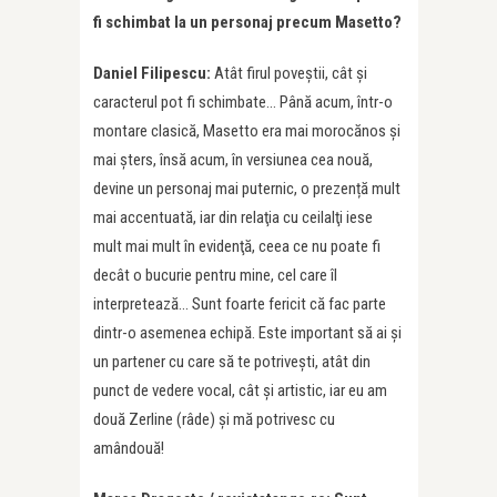
fi schimbat la un personaj precum Masetto?
Daniel Filipescu:
Atât firul poveştii, cât și
caracterul pot fi schimbate… Până acum, într-o
montare clasică, Masetto era mai morocănos și
mai șters, însă acum, în versiunea cea nouă,
devine un personaj mai puternic, o prezență mult
mai accentuată, iar din relaţia cu ceilalţi iese
mult mai mult în evidenţă, ceea ce nu poate fi
decât o bucurie pentru mine, cel care îl
interpretează… Sunt foarte fericit că fac parte
dintr-o asemenea echipă. Este important să ai și
un partener cu care să te potriveşti, atât din
punct de vedere vocal, cât şi artistic, iar eu am
două Zerline (râde) şi mă potrivesc cu
amândouă!