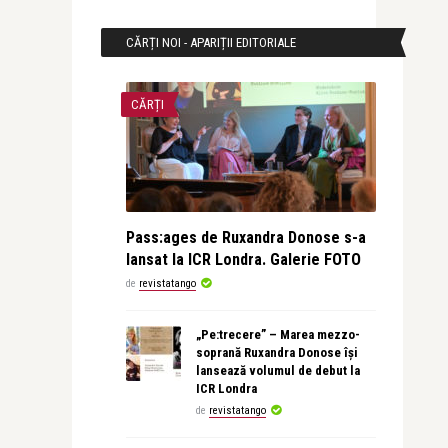
CĂRȚI NOI - APARIȚII EDITORIALE
CĂRȚI
Pass:ages de Ruxandra Donose s-a
lansat la ICR Londra. Galerie FOTO
de
revistatango
„Pe:trecere” – Marea mezzo-
soprană Ruxandra Donose își
lansează volumul de debut la
ICR Londra
de
revistatango