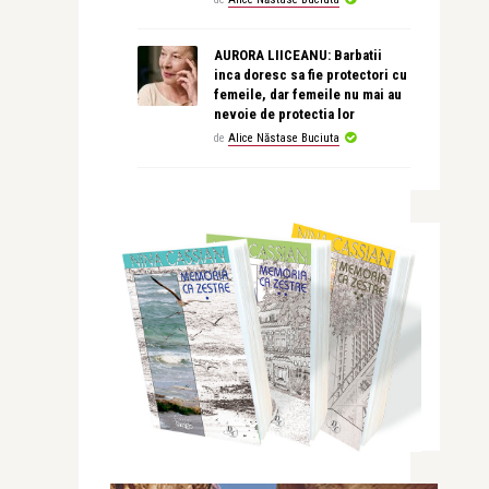
AURORA LIICEANU: Barbatii
inca doresc sa fie protectori cu
femeile, dar femeile nu mai au
nevoie de protectia lor
de
Alice Năstase Buciuta