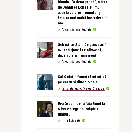
filmului “A doua șansă”, alături
de Jennifer Lopez: Filmul
acesta va oferi femeilor și
fetelor mai multă încredere în
ele
de
Alice Năstase Buciuta
Sebastian Stan: Ce șanse aș fi
avut să ajung la Hollywood,
dacă nu era mama mea?!
de
Alice Năstase Buciuta
Gal Gadot – femeia fantastică
pe ecran și dincolo de el
de
revistatango.ro Marea Dragoste
Eva Green, de la fata Bond la
Miss Peregrine, stăpâna
timpului
de
Irina Botezatu