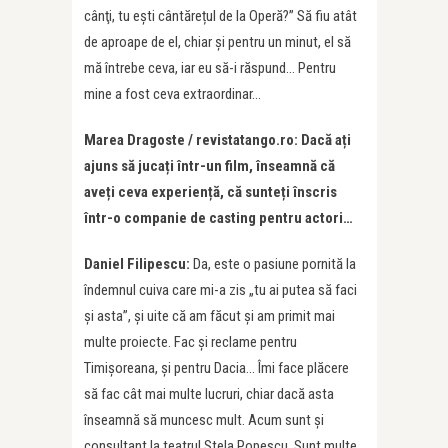
cânţi, tu ești cântărețul de la Operă?” Să fiu atât
de aproape de el, chiar şi pentru un minut, el să
mă întrebe ceva, iar eu să-i răspund… Pentru
mine a fost ceva extraordinar…
Marea Dragoste / revistatango.ro: Dacă ați
ajuns să jucați într-un film, înseamnă că
aveți ceva experiență, că sunteți înscris
într-o companie de casting pentru actori…
Daniel Filipescu:
Da, este o pasiune pornită la
îndemnul cuiva care mi-a zis „tu ai putea să faci
şi asta”, și uite că am făcut și am primit mai
multe proiecte. Fac şi reclame pentru
Timişoreana, şi pentru Dacia… Îmi face plăcere
să fac cât mai multe lucruri, chiar dacă asta
înseamnă să muncesc mult. Acum sunt şi
consultant la teatrul Stela Popescu. Sunt multe