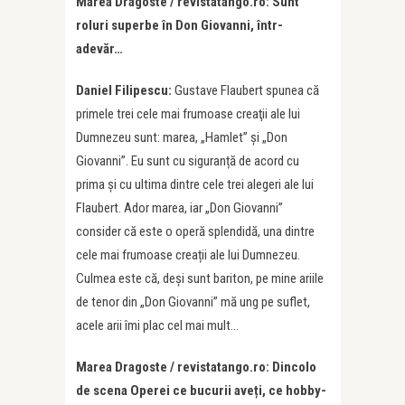
Marea Dragoste / revistatango.ro: Sunt
roluri superbe în Don Giovanni, într-
adevăr…
Daniel Filipescu:
Gustave Flaubert spunea că
primele trei cele mai frumoase creaţii ale lui
Dumnezeu sunt: marea, „Hamlet” şi „Don
Giovanni”. Eu sunt cu siguranță de acord cu
prima şi cu ultima dintre cele trei alegeri ale lui
Flaubert. Ador marea, iar „Don Giovanni”
consider că este o operă splendidă, una dintre
cele mai frumoase creații ale lui Dumnezeu.
Culmea este că, deși sunt bariton, pe mine ariile
de tenor din „Don Giovanni” mă ung pe suflet,
acele arii îmi plac cel mai mult…
Marea Dragoste / revistatango.ro: Dincolo
de scena Operei ce bucurii aveți, ce hobby-