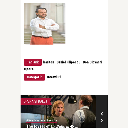
·
·
·
Tag-uri:
bariton
Daniel Filipescu
Don Giovanni
Opera
Categorii:
Interviuri
OPERA ȘI BALET
OPERA ȘI BALET
Alice Năstase Buciuta
Alice Năstase B
.
The lovers of 𝑈𝑛 𝐵𝑎𝑙𝑙𝑜 𝑖𝑛 � ...
Zece ani de p