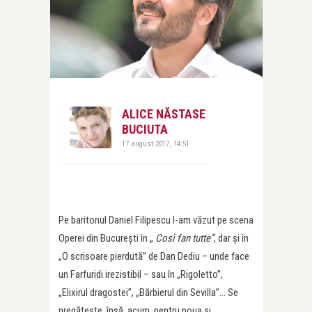
ALICE NĂSTASE
BUCIUTA
17 august 2017, 14:51
Pe baritonul Daniel Filipescu l-am văzut pe scena
Operei din București în „
Così fan tutte
”
, dar și în
„O scrisoare pierdută” de Dan Dediu – unde face
un Farfuridi irezistibil – sau în „Rigoletto”,
„Elixirul dragostei”, „Bărbierul din Sevilla”… Se
pregătește, însă, acum, pentru noua și