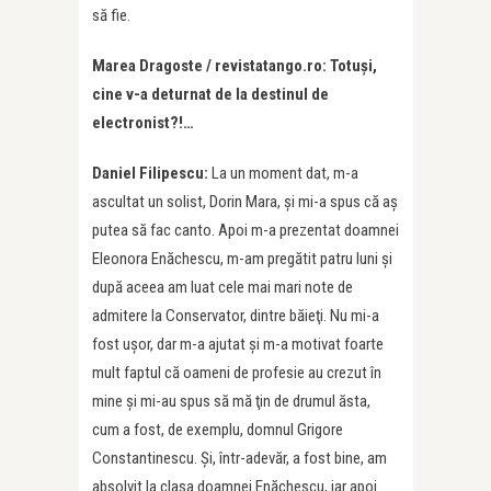
să fie.
Marea Dragoste / revistatango.ro: Totuși,
cine v-a deturnat de la destinul de
electronist?!…
Daniel Filipescu:
La un moment dat, m-a
ascultat un solist, Dorin Mara, şi mi-a spus că aş
putea să fac canto. Apoi m-a prezentat doamnei
Eleonora Enăchescu, m-am pregătit patru luni şi
după aceea am luat cele mai mari note de
admitere la Conservator, dintre băieţi. Nu mi-a
fost ușor, dar m-a ajutat și m-a motivat foarte
mult faptul că oameni de profesie au crezut în
mine şi mi-au spus să mă ţin de drumul ăsta,
cum a fost, de exemplu, domnul Grigore
Constantinescu. Și, într-adevăr, a fost bine, am
absolvit la clasa doamnei Enăchescu, iar apoi