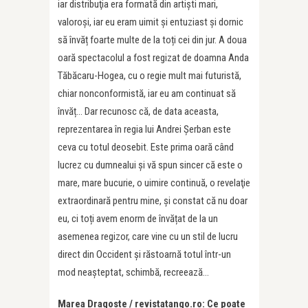
iar distribuţia era formată din artişti mari,
valoroşi, iar eu eram uimit și entuziast și dornic
să învăț foarte multe de la toți cei din jur. A doua
oară spectacolul a fost regizat de doamna Anda
Tăbăcaru-Hogea, cu o regie mult mai futuristă,
chiar nonconformistă, iar eu am continuat să
învăț… Dar recunosc că, de data aceasta,
reprezentarea în regia lui Andrei Şerban este
ceva cu totul deosebit. Este prima oară când
lucrez cu dumnealui şi vă spun sincer că este o
mare, mare bucurie, o uimire continuă, o revelaţie
extraordinară pentru mine, și constat că nu doar
eu, ci toți avem enorm de învățat de la un
asemenea regizor, care vine cu un stil de lucru
direct din Occident și răstoarnă totul într-un
mod neașteptat, schimbă, recreează…
Marea Dragoste / revistatango.ro: Ce poate