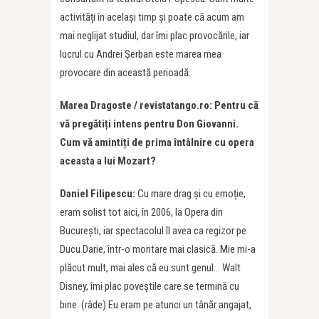
activități în același timp și poate că acum am
mai neglijat studiul, dar îmi plac provocările, iar
lucrul cu Andrei Şerban este marea mea
provocare din această perioadă.
Marea Dragoste / revistatango.ro: Pentru că
vă pregătiți intens pentru Don Giovanni.
Cum vă amintiți de prima întâlnire cu opera
aceasta a lui Mozart?
Daniel Filipescu:
Cu mare drag și cu emoție,
eram solist tot aici, în 2006, la Opera din
București, iar spectacolul îl avea ca regizor pe
Ducu Darie, într-o montare mai clasică. Mie mi-a
plăcut mult, mai ales că eu sunt genul… Walt
Disney, îmi plac poveştile care se termină cu
bine. (râde) Eu eram pe atunci un tânăr angajat,