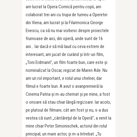
am lucrat la Opera Comică pentru copii, am
colaborat trei ani cu trupa de turneu a Operetei
din Viena, am lucrat şi la Filarmonica George
Enescu, ca să nu mai vorbesc despre proiectele
frumoase de aici, din operă, unde sunt de 16
ani… Iar dacă e să mă laud cu ceva extrem de
interesant, am jucat de curând și într-un film,
„Toni Erdmann”, un film foarte bun, care este şi
nominalizat la Oscar, regizat de Maren Ade. Nu
am un rol important, e rolul unui chelner, dar
filmul e foarte bun. A avut o avanpremieră la
Cinema Patria și m-au chemat și pe mine, a fost
o onoare să stau chiar lângă regizoare. Iar acolo,
pe platoul de filmare, cât am fost și eu, s-a dus
vestea că sunt „cântăreţul de la Operă”, a venit la
mine chiar Peter Simonischek, actorul din rolul
principal, un mare actor, şi m-a întrebat: „Tu