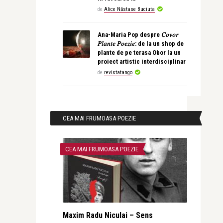
de
Alice Năstase Buciuta
Ana-Maria Pop despre 𝐶𝑜𝑣𝑜𝑟
𝑃𝑙𝑎𝑛𝑡𝑒 𝑃𝑜𝑒𝑧𝑖𝑒: de la un shop de
plante de pe terasa Obor la un
proiect artistic interdisciplinar
de
revistatango
CEA MAI FRUMOASA POEZIE
CEA MAI FRUMOASA POEZIE
Maxim Radu Niculai – Sens