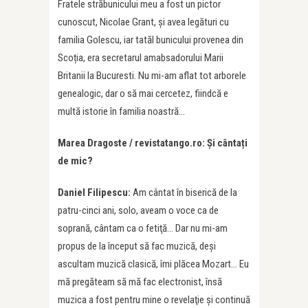
Fratele străbunicului meu a fost un pictor
cunoscut, Nicolae Grant, și avea legături cu
familia Golescu, iar tatăl bunicului provenea din
Scoția, era secretarul amabsadorului Marii
Britanii la Bucuresti. Nu mi-am aflat tot arborele
genealogic, dar o să mai cercetez, fiindcă e
multă istorie în familia noastră…
Marea Dragoste / revistatango.ro: Și cântați
de mic?
Daniel Filipescu:
Am cântat în biserică de la
patru-cinci ani, solo, aveam o voce ca de
soprană, cântam ca o fetiţă… Dar nu mi-am
propus de la început să fac muzică, deși
ascultam muzică clasică, îmi plăcea Mozart… Eu
mă pregăteam să mă fac electronist, însă
muzica a fost pentru mine o revelaţie și continuă