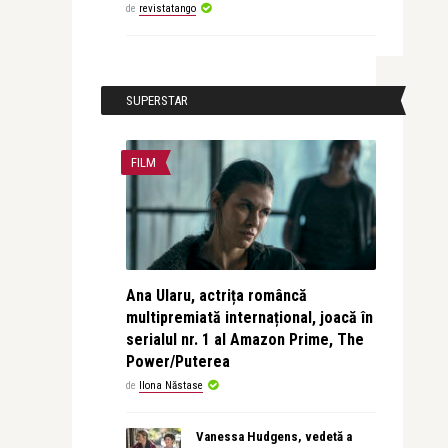
de
revistatango
SUPERSTAR
FILM
Ana Ularu, actrița româncă
multipremiată internațional, joacă în
serialul nr. 1 al Amazon Prime, The
Power/Puterea
de
Ilona Năstase
Vanessa Hudgens, vedetă a