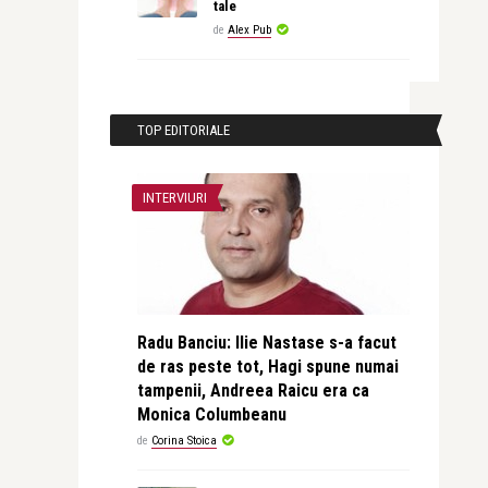
tale
de
Alex Pub
TOP EDITORIALE
INTERVIURI
Radu Banciu: Ilie Nastase s-a facut
de ras peste tot, Hagi spune numai
tampenii, Andreea Raicu era ca
Monica Columbeanu
de
Corina Stoica