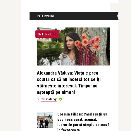
INTERVIURI
INTERVIURI
Alexandra Văduva: Viața e prea
scurtă ca să nu încerci tot ce îți
stârnește interesul. Timpul nu
așteaptă pe nimeni
de
revistatango
Cosmin Filipaș: Când susții un
business curat, asumat,
lucrurile pur și simplu se așază
în favoarea ta