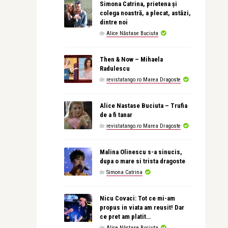
Simona Catrina, prietena și
colega noastră, a plecat, astăzi,
dintre noi
de
Alice Năstase Buciuta
Then & Now – Mihaela
Radulescu
de
revistatango.ro Marea Dragoste
Alice Nastase Buciuta – Trufia
de a fi tanar
de
revistatango.ro Marea Dragoste
Malina Olinescu s-a sinucis,
dupa o mare si trista dragoste
de
Simona Catrina
Nicu Covaci: Tot ce mi-am
propus in viata am reusit! Dar
ce pret am platit…
de
Alice Năstase Buciuta