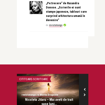
„Pe:trecere” de Ruxandra
Donose. „Scrierile ei sunt
stampe japoneze, tablouri care
surprind arhitectura umană în
devenire”
de
revistatango
CITITOARE-SCRIITOARE
STIRI
revistatango.ro Marea Dragoste
revistatango.ro
onose.
Nicoleta Jitaru – Mai aveti de trait
A murit Ga
sase luni…