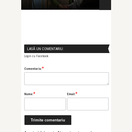
Triumful Ruxa
LASĂ UN COMENTARIU:
Login cu Facebook
*
Comentariu:
*
*
Nume:
Email: