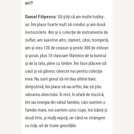
uri?
Daniel Filipescu:
Să știți că am multe hobby-
uri. Îmi place foarte mult să conduc şi am două
motociclete. Am și o colecție de instrumente de
suflat, am saxofon alto, clarinet, oboi, trompetă,
am și vreo 120 de ceasuri și peste 300 de stilouri
și pixuri, plus 10 clasoare filatelice de la bunicul
și de la tata, pline cu timbre. Îmi face plăcere să
caut și să găsesc obiecte noi pentru colecția
mea. Nu sunt genul să-mi dau ultimii bani,
dimpotrivă, îmi place să iau ieftin, dar să știu
valoarea obiectului. În rest, în afară de muzică,
îmi iau energia din sânul familiei, căci suntem o
familie mare, noi suntem cinci copii, trei băieţi şi
două fete, şi mulţi nepoţi, iar când ne strângem
cu toţii, uit de toate greutățile.