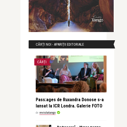
CĂRȚI NOI - APARIȚII EDITORIALE
CĂRȚI
Pass:ages de Ruxandra Donose s-a
lansat la ICR Londra. Galerie FOTO
de
revistatango