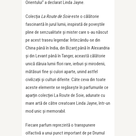
Orientului” a declarat Linda Jayne.
Colecția
La Route de Soie
este o călătorie
fascinantă în jurul lumii, inspirată de poveștile
pline de senzualitate și mister care s-au născut
pe acest traseu legendar. Întinzându-se din
China până în India, din Bizanț până în Alexandria
și din Levant până în Tanger, această călătorie
unică dăruia lumii flori rare, ierburi și mirodenii,
mătăsuri fine și culori aparte, unind astfel
civilizații și culturi diferite. Câte ceva din toate
aceste elemente se regăsește în parfumurile ce
aparțin colecției La Route de Soie, adunate cu
mare artă de către creatoare Linda Jayne, într-un
mod unic și memorabil.
Fiecare parfum reprezintă o transpunere
olfactivă a unui punct important de pe Drumul