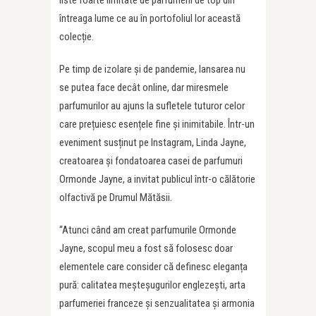
liste foarte limitate de parfumerii de top din
întreaga lume ce au în portofoliul lor această
colecție.
Pe timp de izolare și de pandemie, lansarea nu
se putea face decât online, dar miresmele
parfumurilor au ajuns la sufletele tuturor celor
care prețuiesc esențele fine și inimitabile. Într-un
eveniment susținut pe Instagram, Linda Jayne,
creatoarea și fondatoarea casei de parfumuri
Ormonde Jayne, a invitat publicul într-o călătorie
olfactivă pe Drumul Mătăsii.
“Atunci când am creat parfumurile Ormonde
Jayne, scopul meu a fost să folosesc doar
elementele care consider că definesc eleganța
pură: calitatea meșteșugurilor englezești, arta
parfumeriei franceze și senzualitatea și armonia