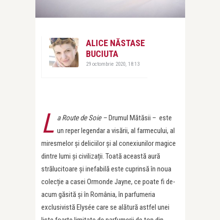
ALICE NĂSTASE
BUCIUTA
29 octombrie 2020, 18:13
L
a Route de Soie –
Drumul Mătăsii – este
un reper legendar a visării, al farmecului, al
miresmelor și deliciilor și al conexiunilor magice
dintre lumi și civilizații. Toată această aură
strălucitoare și inefabilă este cuprinsă în noua
colecție a casei Ormonde Jayne, ce poate fi de-
acum găsită și în România, în parfumeria
exclusivistă Elysée care se alătură astfel unei