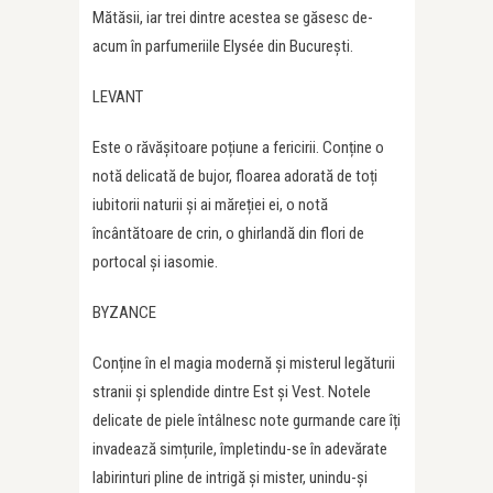
Mătăsii, iar trei dintre acestea se găsesc de-
acum în parfumeriile Elysée din București.
LEVANT
Este o răvășitoare poțiune a fericirii. Conține o
notă delicată de bujor, floarea adorată de toți
iubitorii naturii și ai măreției ei, o notă
încântătoare de crin, o ghirlandă din flori de
portocal și iasomie.
BYZANCE
Conține în el magia modernă și misterul legăturii
stranii și splendide dintre Est și Vest. Notele
delicate de piele întâlnesc note gurmande care îți
invadează simțurile, împletindu-se în adevărate
labirinturi pline de intrigă și mister, unindu-și