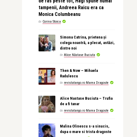
de ras peste tot, Hagi spune numai
tampenii, Andreea Raicu era ca
Monica Columbeanu
de
Corina Stoica
Simona Catrina, prietena și
colega noastră, a plecat, astăzi,
dintre noi
de
Alice Năstase Buciuta
Then & Now – Mihaela
Radulescu
de
revistatango.ro Marea Dragoste
Alice Nastase Buciuta – Trufia
de a fi tanar
de
revistatango.ro Marea Dragoste
Malina Olinescu s-a sinucis,
dupa o mare si trista dragoste