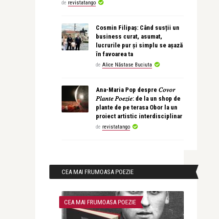
de
revistatango
Cosmin Filipaș: Când susții un
business curat, asumat,
lucrurile pur și simplu se așază
în favoarea ta
de
Alice Năstase Buciuta
Ana-Maria Pop despre 𝐶𝑜𝑣𝑜𝑟
𝑃𝑙𝑎𝑛𝑡𝑒 𝑃𝑜𝑒𝑧𝑖𝑒: de la un shop de
plante de pe terasa Obor la un
proiect artistic interdisciplinar
de
revistatango
CEA MAI FRUMOASA POEZIE
CEA MAI FRUMOASA POEZIE