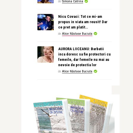
de
Simona Catrina
Nicu Covaci: Tot ce mi-am
propus in viata am reusit! Dar
ce pret am platit…
de
Alice Năstase Buciuta
AURORA LIICEANU: Barbatii
inca doresc sa fie protectori cu
femeile, dar femeile nu mai au
nevoie de protectia lor
de
Alice Năstase Buciuta