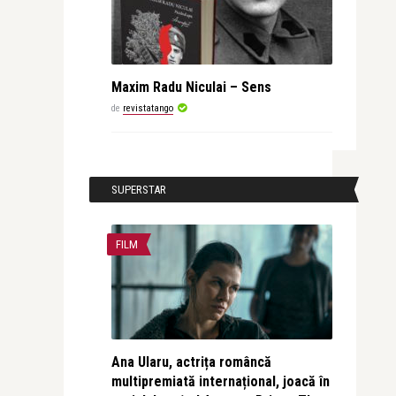
Maxim Radu Niculai – Sens
de
revistatango
SUPERSTAR
FILM
Ana Ularu, actrița româncă
multipremiată internațional, joacă în