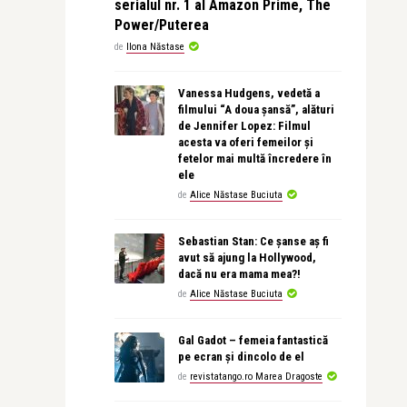
serialul nr. 1 al Amazon Prime, The
Power/Puterea
de
Ilona Năstase
Vanessa Hudgens, vedetă a
filmului “A doua șansă”, alături
de Jennifer Lopez: Filmul
acesta va oferi femeilor și
fetelor mai multă încredere în
ele
de
Alice Năstase Buciuta
Sebastian Stan: Ce șanse aș fi
avut să ajung la Hollywood,
dacă nu era mama mea?!
de
Alice Năstase Buciuta
Gal Gadot – femeia fantastică
pe ecran și dincolo de el
de
revistatango.ro Marea Dragoste