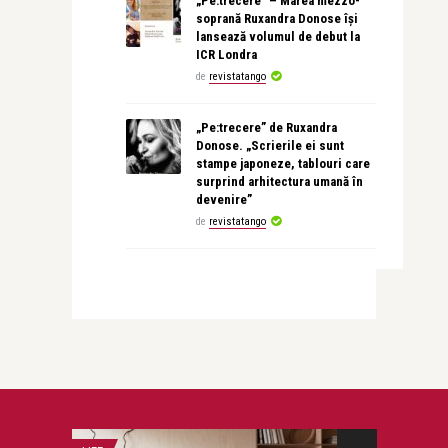
„Pe:trecere” – Marea mezzo-
soprană Ruxandra Donose își
lansează volumul de debut la
ICR Londra
de
revistatango
„Pe:trecere” de Ruxandra
Donose. „Scrierile ei sunt
stampe japoneze, tablouri care
surprind arhitectura umană în
devenire”
de
revistatango