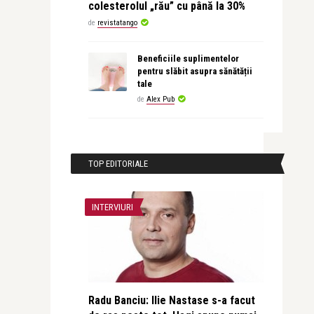
colesterolul „rău” cu până la 30%
de
revistatango
Beneficiile suplimentelor
pentru slăbit asupra sănătății
tale
de
Alex Pub
TOP EDITORIALE
INTERVIURI
Radu Banciu: Ilie Nastase s-a facut