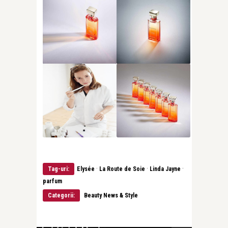
·
·
·
Tag-uri:
Elysée
La Route de Soie
Linda Jayne
parfum
Categorii:
Beauty News & Style