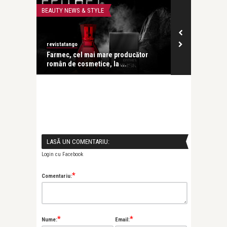
BEAUTY NEWS & STYLE
LIFE
revistatango
revistatango
ăriei
Farmec, cel mai mare producător
Chocolate Sa
român de cosmetice, la ...
experiență a 
LASĂ UN COMENTARIU:
Login cu Facebook
*
Comentariu:
*
*
Nume:
Email: