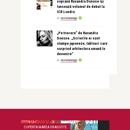
soprană Ruxandra Donose își
lansează volumul de debut la
ICR Londra
de
revistatango
„Pe:trecere” de Ruxandra
Donose. „Scrierile ei sunt
stampe japoneze, tablouri care
surprind arhitectura umană în
devenire”
de
revistatango
COPERTA MAREA DRAGOSTE
ADVERT