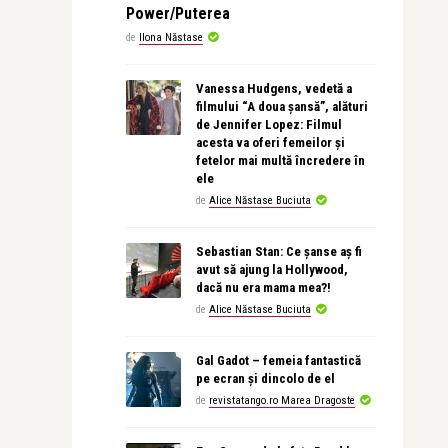
Power/Puterea
de
Ilona Năstase
Vanessa Hudgens, vedetă a
filmului “A doua șansă”, alături
de Jennifer Lopez: Filmul
acesta va oferi femeilor și
fetelor mai multă încredere în
ele
de
Alice Năstase Buciuta
Sebastian Stan: Ce șanse aș fi
avut să ajung la Hollywood,
dacă nu era mama mea?!
de
Alice Năstase Buciuta
Gal Gadot – femeia fantastică
pe ecran și dincolo de el
de
revistatango.ro Marea Dragoste