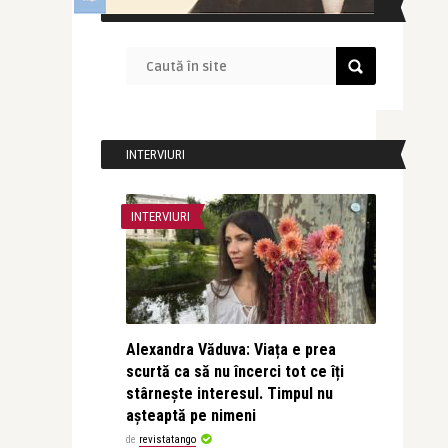
CAUTĂ ÎN SITE
INTERVIURI
INTERVIURI
Alexandra Văduva: Viața e prea
scurtă ca să nu încerci tot ce îți
stârnește interesul. Timpul nu
așteaptă pe nimeni
de
revistatango