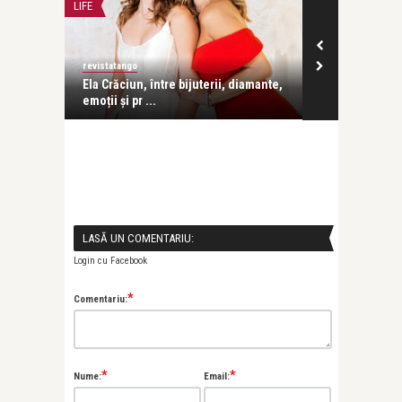
LIFE
PĂRINȚI ȘI COPII
revistatango
revistatango
lațiile
Ela Crăciun, între bijuterii, diamante,
Ela Crăciun, 
emoții și pr ...
fiul ei cel ma 
LASĂ UN COMENTARIU:
Login cu Facebook
*
Comentariu:
*
*
Nume:
Email: