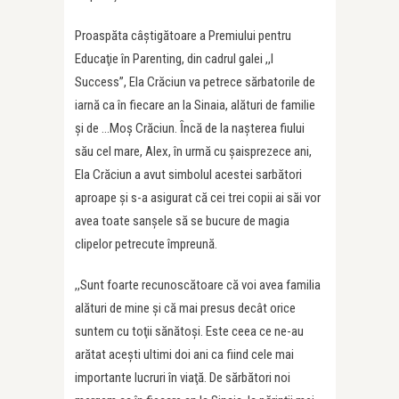
Proaspăta câştigătoare a Premiului pentru
Educaţie în Parenting, din cadrul galei ,,I
Success”, Ela Crăciun va petrece sărbatorile de
iarnă ca în fiecare an la Sinaia, alături de familie
şi de …Moş Crăciun. Ȋncă de la naşterea fiului
său cel mare, Alex, în urmă cu şaisprezece ani,
Ela Crăciun a avut simbolul acestei sarbători
aproape şi s-a asigurat că cei trei copii ai săi vor
avea toate sanşele să se bucure de magia
clipelor petrecute împreună.
,,Sunt foarte recunoscătoare că voi avea familia
alături de mine şi că mai presus decât orice
suntem cu toţii sănătoşi. Este ceea ce ne-au
arătat aceşti ultimi doi ani ca fiind cele mai
importante lucruri în viaţă. De sărbători noi