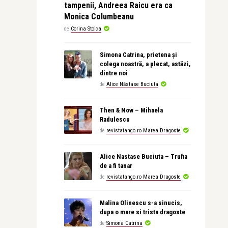
tampenii, Andreea Raicu era ca
Monica Columbeanu
de
Corina Stoica
Simona Catrina, prietena și
colega noastră, a plecat, astăzi,
dintre noi
de
Alice Năstase Buciuta
Then & Now – Mihaela
Radulescu
de
revistatango.ro Marea Dragoste
Alice Nastase Buciuta – Trufia
de a fi tanar
de
revistatango.ro Marea Dragoste
Malina Olinescu s-a sinucis,
dupa o mare si trista dragoste
de
Simona Catrina