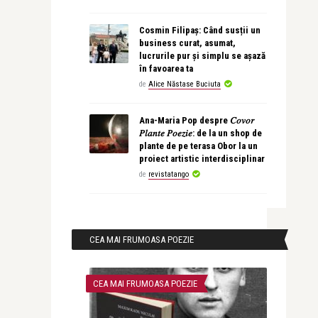
Cosmin Filipaș: Când susții un
business curat, asumat,
lucrurile pur și simplu se așază
în favoarea ta
de
Alice Năstase Buciuta
Ana-Maria Pop despre 𝐶𝑜𝑣𝑜𝑟
𝑃𝑙𝑎𝑛𝑡𝑒 𝑃𝑜𝑒𝑧𝑖𝑒: de la un shop de
plante de pe terasa Obor la un
proiect artistic interdisciplinar
de
revistatango
CEA MAI FRUMOASA POEZIE
CEA MAI FRUMOASA POEZIE