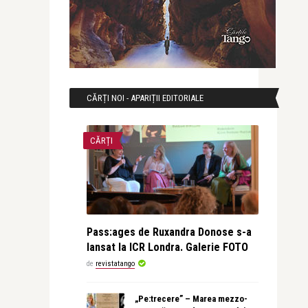
CĂRȚI NOI - APARIȚII EDITORIALE
CĂRȚI
Pass:ages de Ruxandra Donose s-a
lansat la ICR Londra. Galerie FOTO
de
revistatango
„Pe:trecere” – Marea mezzo-