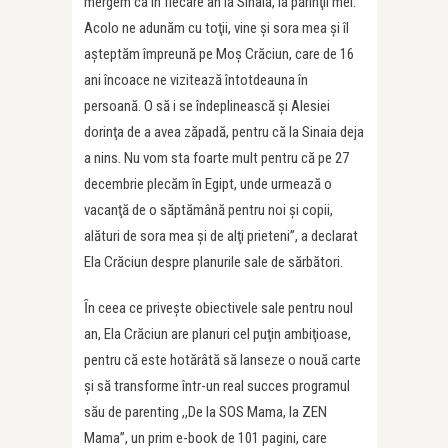
mergem ca în fiecare an la Sinaia, la părinţii mei.
Acolo ne adunăm cu toţii, vine şi sora mea şi îl
aşteptăm împreună pe Moş Crăciun, care de 16
ani încoace ne vizitează întotdeauna în
persoană. O să i se îndeplinească şi Alesiei
dorinţa de a avea zăpadă, pentru că la Sinaia deja
a nins. Nu vom sta foarte mult pentru că pe 27
decembrie plecăm în Egipt, unde urmează o
vacanţă de o săptămână pentru noi şi copii,
alături de sora mea şi de alţi prieteni”, a declarat
Ela Crăciun despre planurile sale de sărbători.
Ȋn ceea ce priveşte obiectivele sale pentru noul
an, Ela Crăciun are planuri cel puţin ambiţioase,
pentru că este hotărâtă să lanseze o nouă carte
şi să transforme într-un real succes programul
său de parenting ,,De la SOS Mama, la ZEN
Mama”, un prim e-book de 101 pagini, care