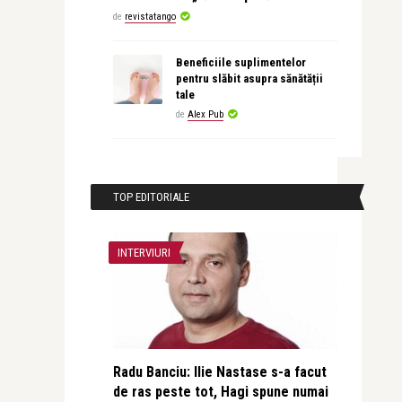
de
revistatango
Beneficiile suplimentelor
pentru slăbit asupra sănătății
tale
de
Alex Pub
TOP EDITORIALE
INTERVIURI
Radu Banciu: Ilie Nastase s-a facut
de ras peste tot, Hagi spune numai