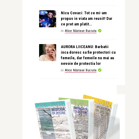
Nicu Covaci: Tot ce mi-am
propus in viata am reusit! Dar
ce pret am platit…
de
Alice Năstase Buciuta
AURORA LIICEANU: Barbatii
inca doresc sa fie protectori cu
femeile, dar femeile nu mai au
nevoie de protectia lor
de
Alice Năstase Buciuta