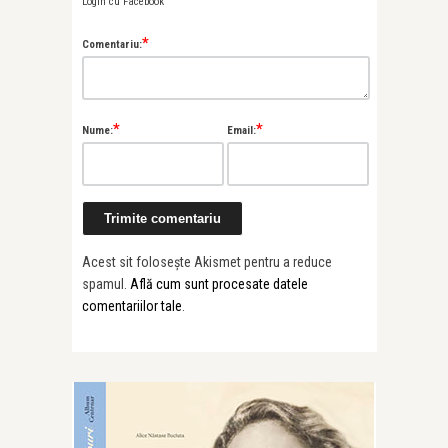
Login cu Facebook
*
Comentariu:
*
*
Nume:
Email:
Acest sit folosește Akismet pentru a reduce
spamul.
Află cum sunt procesate datele
comentariilor tale
.