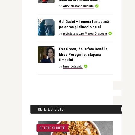
de
Alice Năstase Buciuta
Gal Gadot – femeia fantastică
pe ecran și dincolo de el
de
revistatango.ro Marea Dragoste
Eva Green, de la fata Bond la
Miss Peregrine, stăpâna
timpului
de
Irina Botezatu
RETETE SI DIETE
RETETE SI DIETE