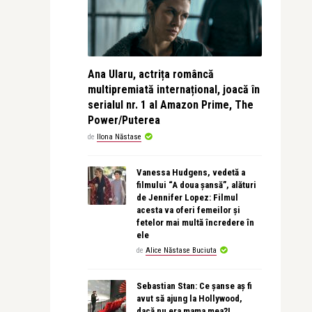
Ana Ularu, actrița româncă
multipremiată internațional, joacă în
serialul nr. 1 al Amazon Prime, The
Power/Puterea
de
Ilona Năstase
Vanessa Hudgens, vedetă a
filmului “A doua șansă”, alături
de Jennifer Lopez: Filmul
acesta va oferi femeilor și
fetelor mai multă încredere în
ele
de
Alice Năstase Buciuta
Sebastian Stan: Ce șanse aș fi
avut să ajung la Hollywood,
dacă nu era mama mea?!