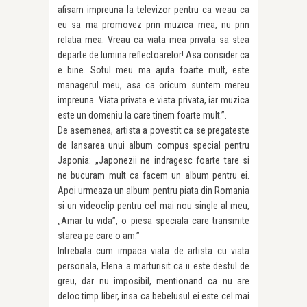
afisam impreuna la televizor pentru ca vreau ca
eu sa ma promovez prin muzica mea, nu prin
relatia mea. Vreau ca viata mea privata sa stea
departe de lumina reflectoarelor! Asa consider ca
e bine. Sotul meu ma ajuta foarte mult, este
managerul meu, asa ca oricum suntem mereu
impreuna. Viata privata e viata privata, iar muzica
este un domeniu la care tinem foarte mult.”.
De asemenea, artista a povestit ca se pregateste
de lansarea unui album compus special pentru
Japonia: „Japonezii ne indragesc foarte tare si
ne bucuram mult ca facem un album pentru ei.
Apoi urmeaza un album pentru piata din Romania
si un videoclip pentru cel mai nou single al meu,
„Amar tu vida”, o piesa speciala care transmite
starea pe care o am.”
Intrebata cum impaca viata de artista cu viata
personala, Elena a marturisit ca ii este destul de
greu, dar nu imposibil, mentionand ca nu are
deloc timp liber, insa ca bebelusul ei este cel mai