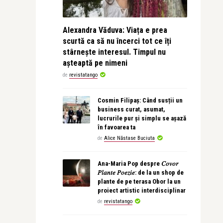
Alexandra Văduva: Viața e prea
scurtă ca să nu încerci tot ce îți
stârnește interesul. Timpul nu
așteaptă pe nimeni
de
revistatango
Cosmin Filipaș: Când susții un
business curat, asumat,
lucrurile pur și simplu se așază
în favoarea ta
de
Alice Năstase Buciuta
Ana-Maria Pop despre 𝐶𝑜𝑣𝑜𝑟
𝑃𝑙𝑎𝑛𝑡𝑒 𝑃𝑜𝑒𝑧𝑖𝑒: de la un shop de
plante de pe terasa Obor la un
proiect artistic interdisciplinar
de
revistatango