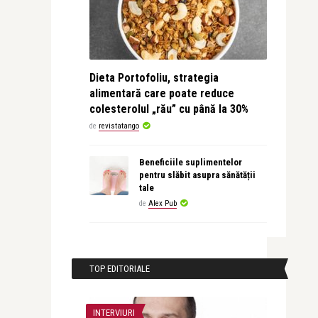
Dieta Portofoliu, strategia
alimentară care poate reduce
colesterolul „rău” cu până la 30%
de
revistatango
Beneficiile suplimentelor
pentru slăbit asupra sănătății
tale
de
Alex Pub
TOP EDITORIALE
INTERVIURI