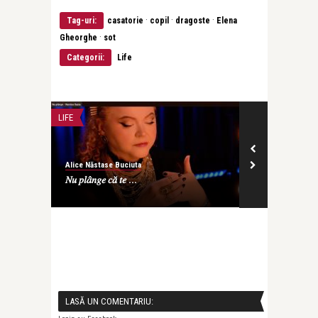
·
·
·
Tag-uri:
casatorie
copil
dragoste
Elena
·
Gheorghe
sot
Categorii:
Life
LIFE
JURNAL SECRET
Alice Năstase Buciuta
Alex. Ștefănesc
.
𝑁𝑢 𝑝𝑙𝑎̂𝑛𝑔𝑒 𝑐𝑎̆ 𝑡𝑒 ...
Declarație de
Mircea Dinescu
LASĂ UN COMENTARIU: