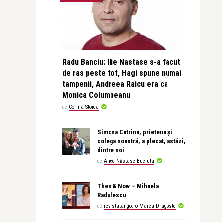
Radu Banciu: Ilie Nastase s-a facut
de ras peste tot, Hagi spune numai
tampenii, Andreea Raicu era ca
Monica Columbeanu
de
Corina Stoica
Simona Catrina, prietena și
colega noastră, a plecat, astăzi,
dintre noi
de
Alice Năstase Buciuta
Then & Now – Mihaela
Radulescu
de
revistatango.ro Marea Dragoste