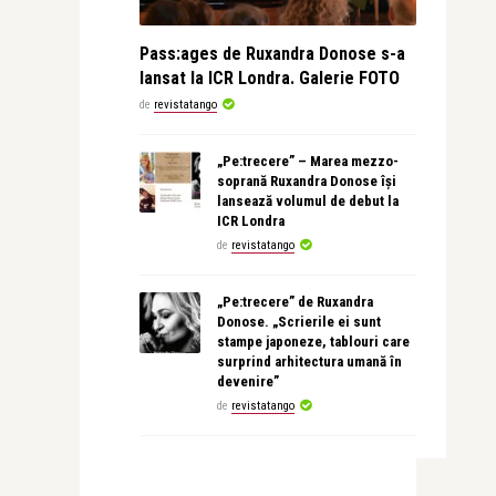
Pass:ages de Ruxandra Donose s-a
lansat la ICR Londra. Galerie FOTO
de
revistatango
„Pe:trecere” – Marea mezzo-
soprană Ruxandra Donose își
lansează volumul de debut la
ICR Londra
de
revistatango
„Pe:trecere” de Ruxandra
Donose. „Scrierile ei sunt
stampe japoneze, tablouri care
surprind arhitectura umană în
devenire”
de
revistatango