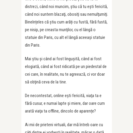
distrezi, când noi muncim, ştiu că tu eşti fericită,
când noi suntem blazaţi, obosiţi sau nemulţumiţi.
Bineînțeles că știu cum arăți cu fustă, fără fustă,
pe nisip, pe creasta munţilor, cu el lângă o
statuie din Paris, cu alt el lângă aceeaşi statuie
din Paris.
Mai ştiu şi când ai fost linguşită, când ai fost
elogiată, când ai fost ridicată pe un piedestal de
cei care, în realitate, nu te agreează, ci vor doar
să obţină ceva de la tine.
De necontestat, online eşti fericită, viaţa ta e
fără cusur, e numai lapte şi miere, dar oare cum
arată viaţa ta offline, dincolo de aparențe?
Ai mii de prieteni virtuali, dar mă întreb oare cu
câţi dintre ei vorbeşti în realitate, măcar o dată