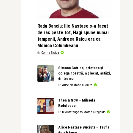
Radu Banciu: Ilie Nastase s-a facut
de ras peste tot, Hagi spune numai
tampenii, Andreea Raicu era ca
Monica Columbeanu
de
Corina Stoica
Simona Catrina, prietena și
colega noastră, a plecat, astăzi,
dintre noi
de
Alice Năstase Buciuta
Then & Now – Mihaela
Radulescu
de
revistatango.ro Marea Dragoste
Alice Nastase Buciuta – Trufia
de a fi tanar