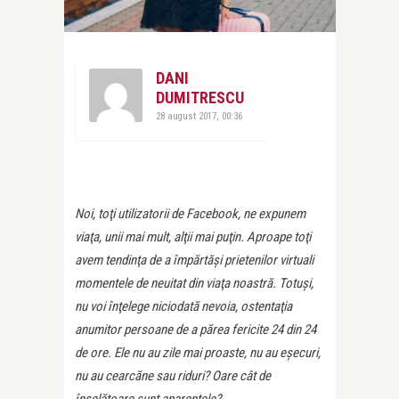
DANI
DUMITRESCU
28 august 2017, 00:36
Noi, toţi utilizatorii de Facebook, ne expunem
viaţa, unii mai mult, alţii mai puţin. Aproape toţi
avem tendinţa de a împărtăşi prietenilor virtuali
momentele de neuitat din viaţa noastră. Totuşi,
nu voi înţelege niciodată nevoia, ostentaţia
anumitor persoane de a părea fericite 24 din 24
de ore. Ele nu au zile mai proaste, nu au eşecuri,
nu au cearcăne sau riduri? Oare cât de