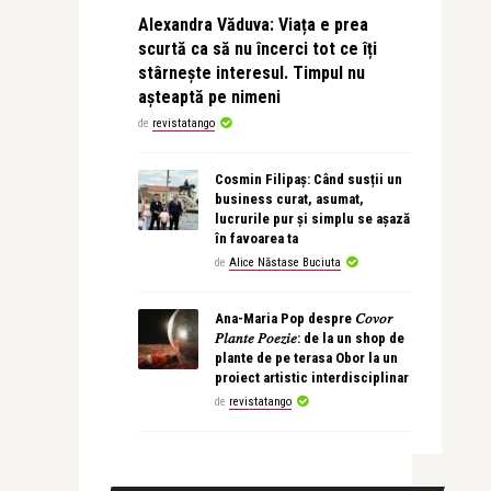
Alexandra Văduva: Viața e prea
scurtă ca să nu încerci tot ce îți
stârnește interesul. Timpul nu
așteaptă pe nimeni
de
revistatango
Cosmin Filipaș: Când susții un
business curat, asumat,
lucrurile pur și simplu se așază
în favoarea ta
de
Alice Năstase Buciuta
Ana-Maria Pop despre 𝐶𝑜𝑣𝑜𝑟
𝑃𝑙𝑎𝑛𝑡𝑒 𝑃𝑜𝑒𝑧𝑖𝑒: de la un shop de
plante de pe terasa Obor la un
proiect artistic interdisciplinar
de
revistatango