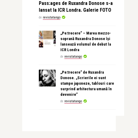
Pass:ages de Ruxandra Donose s-a
lansat la ICR Londra. Galerie FOTO
de
revistatango
„Pe:trecere” – Marea mezzo-
soprană Ruxandra Donose își
lansează volumul de debut la
ICR Londra
de
revistatango
„Pe:trecere” de Ruxandra
Donose. „Scrierile ei sunt
stampe japoneze, tablouri care
surprind arhitectura umană în
devenire”
de
revistatango