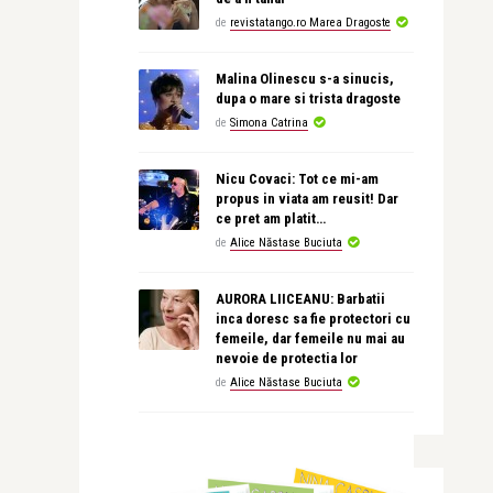
de
revistatango.ro Marea Dragoste
Malina Olinescu s-a sinucis,
dupa o mare si trista dragoste
de
Simona Catrina
Nicu Covaci: Tot ce mi-am
propus in viata am reusit! Dar
ce pret am platit…
de
Alice Năstase Buciuta
AURORA LIICEANU: Barbatii
inca doresc sa fie protectori cu
femeile, dar femeile nu mai au
nevoie de protectia lor
de
Alice Năstase Buciuta