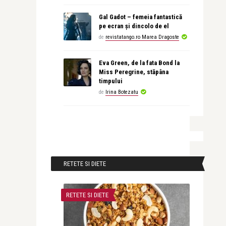
Gal Gadot – femeia fantastică
pe ecran și dincolo de el
de
revistatango.ro Marea Dragoste
Eva Green, de la fata Bond la
Miss Peregrine, stăpâna
timpului
de
Irina Botezatu
RETETE SI DIETE
RETETE SI DIETE