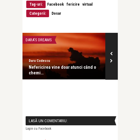
·
·
Tag-uri:
Facebook
fericire
virtual
Categorii:
Dosar
DARA'S DREAMS
CĂRȚI
Dara Codescu
revistatango
Nefericirea vine doar atunci când o
Exerciții de F
chemi…
Justify, de Ge
LASĂ UN COMENTARIU:
Login cu Facebook