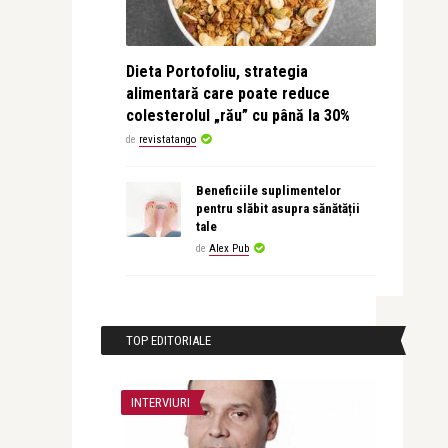
Dieta Portofoliu, strategia
alimentară care poate reduce
colesterolul „rău” cu până la 30%
de
revistatango
Beneficiile suplimentelor
pentru slăbit asupra sănătății
tale
de
Alex Pub
TOP EDITORIALE
INTERVIURI