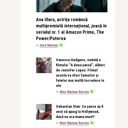
Ana Ularu, actrița româncă
multipremiată internațional, joacă în
serialul nr. 1 al Amazon Prime, The
Power/Puterea
de
Ilona Năstase
Vanessa Hudgens, vedetă a
filmului “A doua șansă”, alături
de Jennifer Lopez: Filmul
acesta va oferi femeilor și
fetelor mai multă încredere în
ele
de
Alice Năstase Buciuta
Sebastian Stan: Ce șanse aș fi
avut să ajung la Hollywood,
dacă nu era mama mea?!
de
Alice Năstase Buciuta