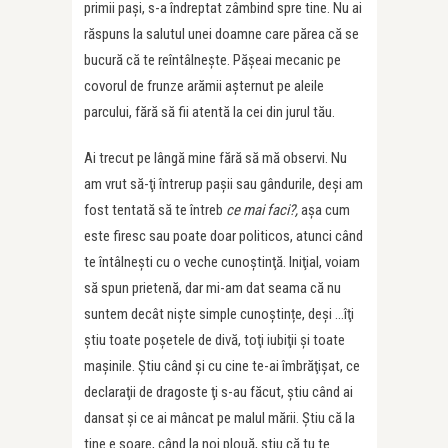
primii pași, s-a îndreptat zâmbind spre tine. Nu ai
răspuns la salutul unei doamne care părea că se
bucură că te reîntâlnește. Pășeai mecanic pe
covorul de frunze arămii așternut pe aleile
parcului, fără să fii atentă la cei din jurul tău.
Ai trecut pe lângă mine fără să mă observi. Nu
am vrut să-ţi întrerup paşii sau gândurile, deşi am
fost tentată să te întreb
ce mai faci?,
aşa cum
este firesc sau poate doar politicos, atunci când
te întâlneşti cu o veche cunoştinţă. Iniţial, voiam
să spun prietenă, dar mi-am dat seama că nu
suntem decât nişte simple cunoştințe, deși …îţi
ştiu toate poşetele de divă, toţi iubiţii şi toate
maşinile. Ştiu când şi cu cine te-ai îmbrăţişat, ce
declaraţii de dragoste ţi s-au făcut, ştiu când ai
dansat şi ce ai mâncat pe malul mării. Știu că la
tine e soare, când la noi plouă, știu că tu te