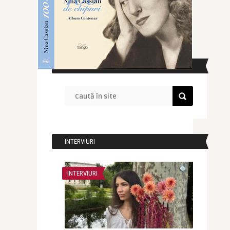
CAUTĂ ÎN SITE
INTERVIURI
INTERVIURI