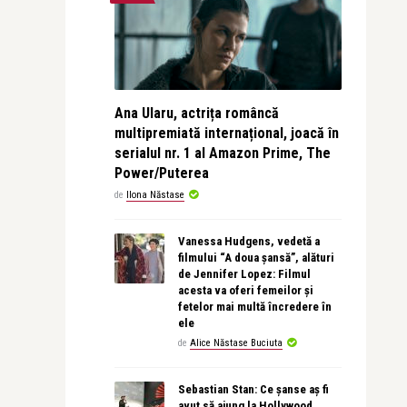
Ana Ularu, actrița româncă
multipremiată internațional, joacă în
serialul nr. 1 al Amazon Prime, The
Power/Puterea
de
Ilona Năstase
Vanessa Hudgens, vedetă a
filmului “A doua șansă”, alături
de Jennifer Lopez: Filmul
acesta va oferi femeilor și
fetelor mai multă încredere în
ele
de
Alice Năstase Buciuta
Sebastian Stan: Ce șanse aș fi
avut să ajung la Hollywood,