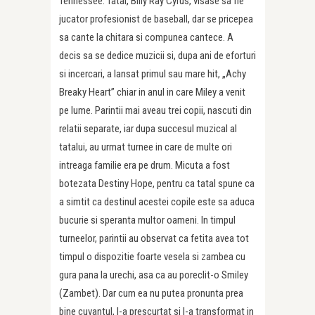
Tennessee. Tatal, Billy Ray Cyrus, visase sa fie
jucator profesionist de baseball, dar se pricepea
sa cante la chitara si compunea cantece. A
decis sa se dedice muzicii si, dupa ani de eforturi
si incercari, a lansat primul sau mare hit, „Achy
Breaky Heart” chiar in anul in care Miley a venit
pe lume. Parintii mai aveau trei copii, nascuti din
relatii separate, iar dupa succesul muzical al
tatalui, au urmat turnee in care de multe ori
intreaga familie era pe drum. Micuta a fost
botezata Destiny Hope, pentru ca tatal spune ca
a simtit ca destinul acestei copile este sa aduca
bucurie si speranta multor oameni. In timpul
turneelor, parintii au observat ca fetita avea tot
timpul o dispozitie foarte vesela si zambea cu
gura pana la urechi, asa ca au poreclit-o Smiley
(Zambet). Dar cum ea nu putea pronunta prea
bine cuvantul, l-a prescurtat si l-a transformat in