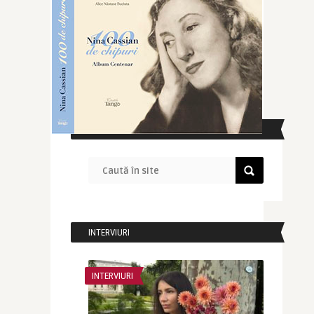
CAUTĂ ÎN SITE
INTERVIURI
INTERVIURI