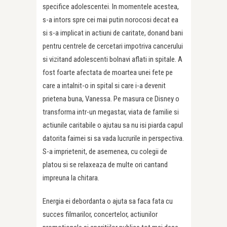
specifice adolescentei. In momentele acestea,
s-a intors spre cei mai putin norocosi decat ea
si s-a implicat in actiuni de caritate, donand bani
pentru centrele de cercetari impotriva cancerului
si vizitand adolescenti bolnavi aflati in spitale. A
fost foarte afectata de moartea unei fete pe
care a intalnit-o in spital si care i-a devenit
prietena buna, Vanessa. Pe masura ce Disney o
transforma intr-un megastar, viata de familie si
actiunile caritabile o ajutau sa nu isi piarda capul
datorita faimei si sa vada lucrurile in perspectiva.
S-a imprietenit, de asemenea, cu colegii de
platou si se relaxeaza de multe ori cantand
impreuna la chitara.
Energia ei debordanta o ajuta sa faca fata cu
succes filmarilor, concertelor, actiunilor