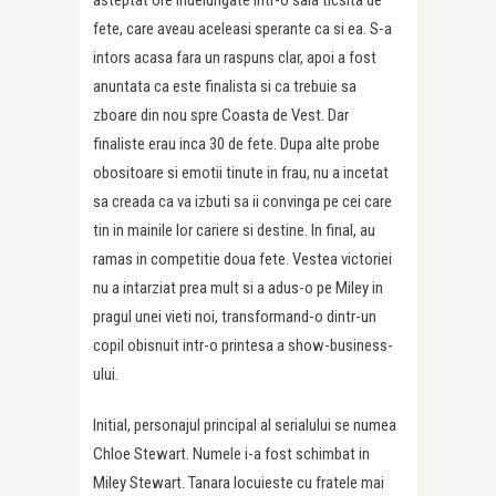
fete, care aveau aceleasi sperante ca si ea. S-a
intors acasa fara un raspuns clar, apoi a fost
anuntata ca este finalista si ca trebuie sa
zboare din nou spre Coasta de Vest. Dar
finaliste erau inca 30 de fete. Dupa alte probe
obositoare si emotii tinute in frau, nu a incetat
sa creada ca va izbuti sa ii convinga pe cei care
tin in mainile lor cariere si destine. In final, au
ramas in competitie doua fete. Vestea victoriei
nu a intarziat prea mult si a adus-o pe Miley in
pragul unei vieti noi, transformand-o dintr-un
copil obisnuit intr-o printesa a show-business-
ului.
Initial, personajul principal al serialului se numea
Chloe Stewart. Numele i-a fost schimbat in
Miley Stewart. Tanara locuieste cu fratele mai