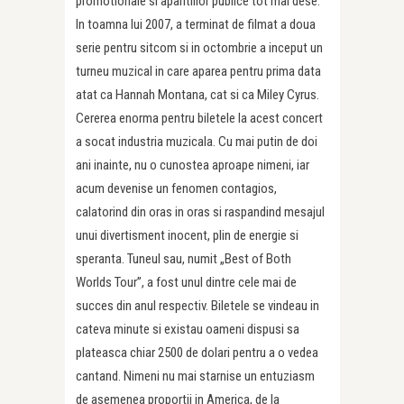
promotionale si aparitiilor publice tot mai dese.
In toamna lui 2007, a terminat de filmat a doua
serie pentru sitcom si in octombrie a inceput un
turneu muzical in care aparea pentru prima data
atat ca Hannah Montana, cat si ca Miley Cyrus.
Cererea enorma pentru biletele la acest concert
a socat industria muzicala. Cu mai putin de doi
ani inainte, nu o cunostea aproape nimeni, iar
acum devenise un fenomen contagios,
calatorind din oras in oras si raspandind mesajul
unui divertisment inocent, plin de energie si
speranta. Tuneul sau, numit „Best of Both
Worlds Tour”, a fost unul dintre cele mai de
succes din anul respectiv. Biletele se vindeau in
cateva minute si existau oameni dispusi sa
plateasca chiar 2500 de dolari pentru a o vedea
cantand. Nimeni nu mai starnise un entuziasm
de asemenea proportii in America, de la