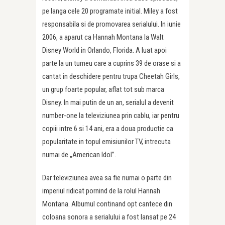
pe langa cele 20 programate initial. Miley a fost
responsabila si de promovarea serialului. In iunie
2006, a aparut ca Hannah Montana la Walt
Disney World in Orlando, Florida. A luat apoi
parte la un turneu care a cuprins 39 de orase si a
cantat in deschidere pentru trupa Cheetah Girls,
un grup foarte popular, aflat tot sub marca
Disney. In mai putin de un an, serialul a devenit
number-one la televiziunea prin cablu, iar pentru
copiii intre 6 si 14 ani, era a doua productie ca
popularitate in topul emisiunilor TV, intrecuta
numai de „American Idol”.
Dar televiziunea avea sa fie numai o parte din
imperiul ridicat pornind de la rolul Hannah
Montana. Albumul continand opt cantece din
coloana sonora a serialului a fost lansat pe 24