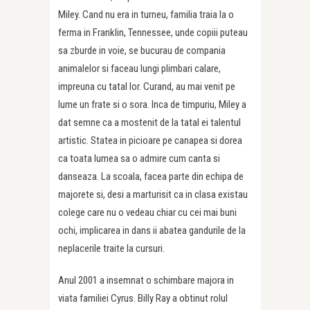
Miley. Cand nu era in turneu, familia traia la o
ferma in Franklin, Tennessee, unde copiii puteau
sa zburde in voie, se bucurau de compania
animalelor si faceau lungi plimbari calare,
impreuna cu tatal lor. Curand, au mai venit pe
lume un frate si o sora. Inca de timpuriu, Miley a
dat semne ca a mostenit de la tatal ei talentul
artistic. Statea in picioare pe canapea si dorea
ca toata lumea sa o admire cum canta si
danseaza. La scoala, facea parte din echipa de
majorete si, desi a marturisit ca in clasa existau
colege care nu o vedeau chiar cu cei mai buni
ochi, implicarea in dans ii abatea gandurile de la
neplacerile traite la cursuri.
Anul 2001 a insemnat o schimbare majora in
viata familiei Cyrus. Billy Ray a obtinut rolul