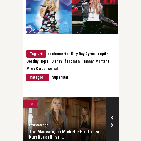
·
·
·
Tag-uri:
adolescenta
Billy Ray Cyrus
copil
·
·
·
·
Destiny Hope
Disney
fenomen
Hannah Montana
·
Miley Cyrus
serial
Categorii:
Superstar
FILM
FILM
revistatango
revistatango
 al
The Madison, cu Michelle Pfeiffer și
„Împăratul mu
Kurt Russell în r ...
pe HBO Max d 