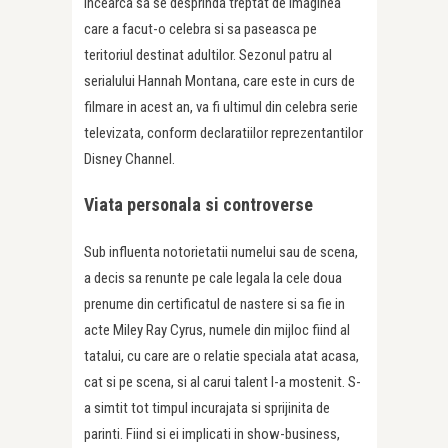
incearca sa se desprinda treptat de imaginea
care a facut-o celebra si sa paseasca pe
teritoriul destinat adultilor. Sezonul patru al
serialului Hannah Montana, care este in curs de
filmare in acest an, va fi ultimul din celebra serie
televizata, conform declaratiilor reprezentantilor
Disney Channel.
Viata personala si controverse
Sub influenta notorietatii numelui sau de scena,
a decis sa renunte pe cale legala la cele doua
prenume din certificatul de nastere si sa fie in
acte Miley Ray Cyrus, numele din mijloc fiind al
tatalui, cu care are o relatie speciala atat acasa,
cat si pe scena, si al carui talent l-a mostenit. S-
a simtit tot timpul incurajata si sprijinita de
parinti. Fiind si ei implicati in show-business,