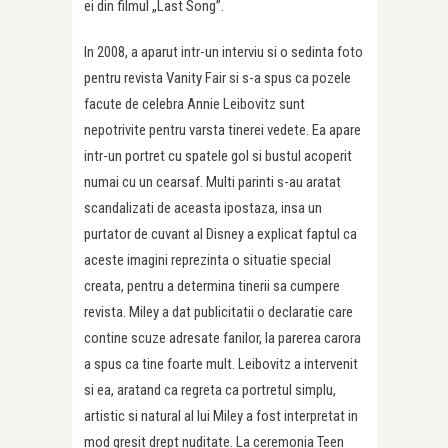
ei din filmul „Last Song”.
In 2008, a aparut intr-un interviu si o sedinta foto
pentru revista Vanity Fair si s-a spus ca pozele
facute de celebra Annie Leibovitz sunt
nepotrivite pentru varsta tinerei vedete. Ea apare
intr-un portret cu spatele gol si bustul acoperit
numai cu un cearsaf. Multi parinti s-au aratat
scandalizati de aceasta ipostaza, insa un
purtator de cuvant al Disney a explicat faptul ca
aceste imagini reprezinta o situatie special
creata, pentru a determina tinerii sa cumpere
revista. Miley a dat publicitatii o declaratie care
contine scuze adresate fanilor, la parerea carora
a spus ca tine foarte mult. Leibovitz a intervenit
si ea, aratand ca regreta ca portretul simplu,
artistic si natural al lui Miley a fost interpretat in
mod gresit drept nuditate. La ceremonia Teen