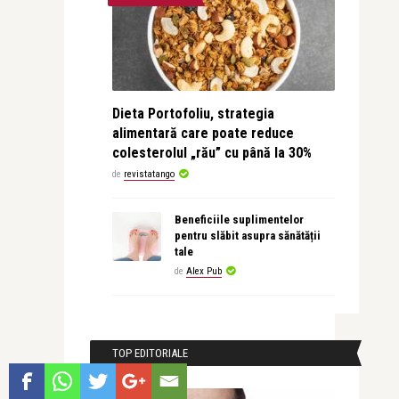
Dieta Portofoliu, strategia
alimentară care poate reduce
colesterolul „rău” cu până la 30%
de
revistatango
Beneficiile suplimentelor
pentru slăbit asupra sănătății
tale
de
Alex Pub
TOP EDITORIALE