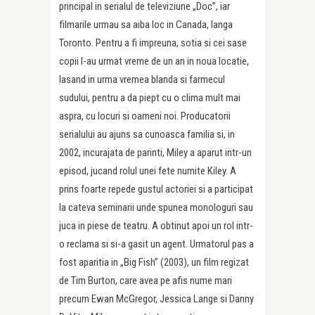
principal in serialul de televiziune „Doc”, iar
filmarile urmau sa aiba loc in Canada, langa
Toronto. Pentru a fi impreuna, sotia si cei sase
copii l-au urmat vreme de un an in noua locatie,
lasand in urma vremea blanda si farmecul
sudului, pentru a da piept cu o clima mult mai
aspra, cu locuri si oameni noi. Producatorii
serialului au ajuns sa cunoasca familia si, in
2002, incurajata de parinti, Miley a aparut intr-un
episod, jucand rolul unei fete numite Kiley. A
prins foarte repede gustul actoriei si a participat
la cateva seminarii unde spunea monologuri sau
juca in piese de teatru. A obtinut apoi un rol intr-
o reclama si si-a gasit un agent. Urmatorul pas a
fost aparitia in „Big Fish” (2003), un film regizat
de Tim Burton, care avea pe afis nume mari
precum Ewan McGregor, Jessica Lange si Danny