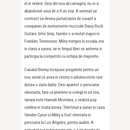
el in vedere. Desi din nou dezamagita, nu si-a
abandonat visul de a fi un star. A semnat un
contract sa devina purtatoarea de cuvant a
companiei de instrumente muzicale Daisy Rock
Guitars. Intre timp, familia s-a mutat inapoi in
Franklin, Tennessee. Miley mergea la scoala, era
in clasa a sasea, iar in timpul liber se antrena si
participa la competitii cu echipa de majorete.
Canalul Disney incepuse pregatirile pentru un
nou serial ce avea in centru o adolescenta care
ducea o viata dubla. Desi aparent o persoana
obisnuita, fara ca prietenii si colegii ei sa stie,
tanara este Hannah Montana, o vedeta pop
celebra in toata lumea. Telefonul a sunat in casa
familiei Cyrus si Miley a fost chemata in
persoana la Los Angeles, pentru auditii. A
asteptat ore indelungate intr-o sala ticsita de