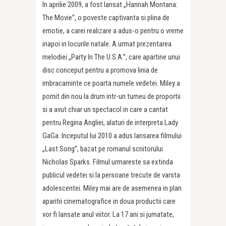
In aprilie 2009, a fost lansat „Hannah Montana:
The Movie”, o poveste captivanta si plina de
emotie, a carei realizare a adus-o pentru o vreme
inapoi in locurile natale. A urmat prezentarea
melodiei „Party In The U.S.A.”, care apartine unui
disc conceput pentru a promova linia de
imbracaminte ce poarta numele vedetei. Miley a
pornit din nou la drum intr-un turneu de proportii
si a avut chiar un spectacol in care a cantat
pentru Regina Angliei, alaturi de interpreta Lady
GaGa. Inceputul lui 2010 a adus lansarea filmului
„Last Song”, bazat pe romanul scriitorului
Nicholas Sparks. Filmul urmareste sa extinda
publicul vedetei si la persoane trecute de varsta
adolescentei. Miley mai are de asemenea in plan
aparitii cinematografice in doua productii care
vor fi lansate anul viitor. La 17 ani si jumatate,