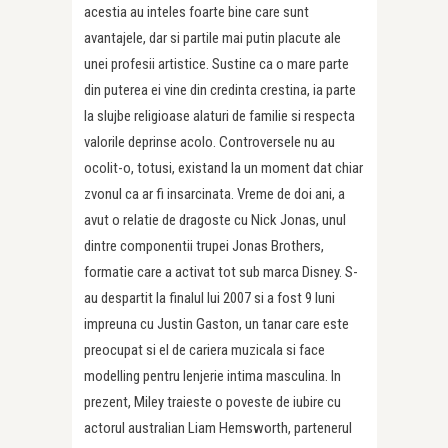
acestia au inteles foarte bine care sunt
avantajele, dar si partile mai putin placute ale
unei profesii artistice. Sustine ca o mare parte
din puterea ei vine din credinta crestina, ia parte
la slujbe religioase alaturi de familie si respecta
valorile deprinse acolo. Controversele nu au
ocolit-o, totusi, existand la un moment dat chiar
zvonul ca ar fi insarcinata. Vreme de doi ani, a
avut o relatie de dragoste cu Nick Jonas, unul
dintre componentii trupei Jonas Brothers,
formatie care a activat tot sub marca Disney. S-
au despartit la finalul lui 2007 si a fost 9 luni
impreuna cu Justin Gaston, un tanar care este
preocupat si el de cariera muzicala si face
modelling pentru lenjerie intima masculina. In
prezent, Miley traieste o poveste de iubire cu
actorul australian Liam Hemsworth, partenerul