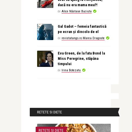
dacă nu era mama mea?!
de
Alice Năstase Buciuta
Gal Gadot – femeia fantastică
pe ecran și dincolo de el
de
revistatango.ro Marea Dragoste
Eva Green, de la fata Bond la
Miss Peregrine, stăpâna
timpului
de
Irina Botezatu
RETETE SI DIETE
RETETE SI DIETE