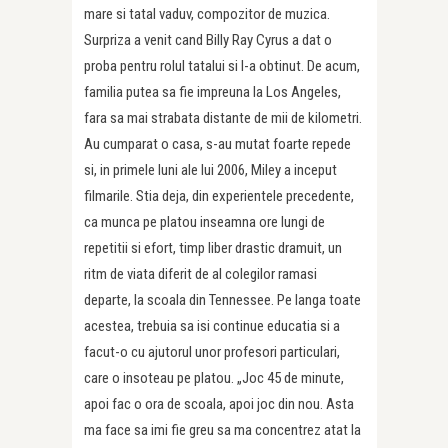
mare si tatal vaduv, compozitor de muzica.
Surpriza a venit cand Billy Ray Cyrus a dat o
proba pentru rolul tatalui si l-a obtinut. De acum,
familia putea sa fie impreuna la Los Angeles,
fara sa mai strabata distante de mii de kilometri.
Au cumparat o casa, s-au mutat foarte repede
si, in primele luni ale lui 2006, Miley a inceput
filmarile. Stia deja, din experientele precedente,
ca munca pe platou inseamna ore lungi de
repetitii si efort, timp liber drastic dramuit, un
ritm de viata diferit de al colegilor ramasi
departe, la scoala din Tennessee. Pe langa toate
acestea, trebuia sa isi continue educatia si a
facut-o cu ajutorul unor profesori particulari,
care o insoteau pe platou. „Joc 45 de minute,
apoi fac o ora de scoala, apoi joc din nou. Asta
ma face sa imi fie greu sa ma concentrez atat la