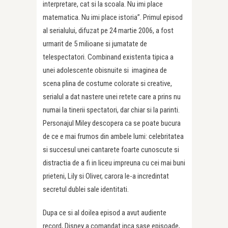
interpretare, cat si la scoala. Nu imi place
matematica. Nu imi place istoria”. Primul episod
al serialului, difuzat pe 24 martie 2006, a fost
urmarit de 5 milioane si jumatate de
telespectatori. Combinand existenta tipica a
unei adolescente obisnuite si imaginea de
scena plina de costume colorate si creative,
serialul a dat nastere unei retete care a prins nu
numai la tinerii spectatori, dar chiar si la parinti.
Personajul Miley descopera ca se poate bucura
de ce e mai frumos din ambele lumi: celebritatea
si succesul unei cantarete foarte cunoscute si
distractia de a fi in liceu impreuna cu cei mai buni
prieteni, Lily si Oliver, carora le-a incredintat
secretul dublei sale identitati.
Dupa ce si al doilea episod a avut audiente
record, Disney a comandat inca sase episoade,