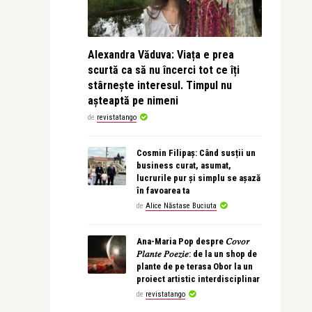
Alexandra Văduva: Viața e prea
scurtă ca să nu încerci tot ce îți
stârnește interesul. Timpul nu
așteaptă pe nimeni
de
revistatango
Cosmin Filipaș: Când susții un
business curat, asumat,
lucrurile pur și simplu se așază
în favoarea ta
de
Alice Năstase Buciuta
Ana-Maria Pop despre 𝐶𝑜𝑣𝑜𝑟
𝑃𝑙𝑎𝑛𝑡𝑒 𝑃𝑜𝑒𝑧𝑖𝑒: de la un shop de
plante de pe terasa Obor la un
proiect artistic interdisciplinar
de
revistatango