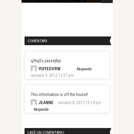
COMENTARII
q36gSs jiazzejfiiyi
YUIYEDVRW
Răspunde
ianuarie 9, 2012 12:07 pm
This information is off the hoizol!
JEANNE
ianuarie 8, 2012 10:14 pm
Răspunde
LASĂ UN COMENTARIU: