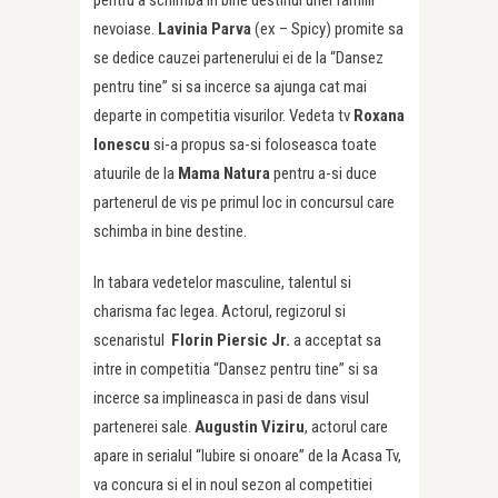
nevoiase.
Lavinia Parva
(ex – Spicy) promite sa
se dedice cauzei partenerului ei de la “Dansez
pentru tine” si sa incerce sa ajunga cat mai
departe in competitia visurilor. Vedeta tv
Roxana
Ionescu
si-a propus sa-si foloseasca toate
atuurile de la
Mama Natura
pentru a-si duce
partenerul de vis pe primul loc in concursul care
schimba in bine destine.
In tabara vedetelor masculine, talentul si
charisma fac legea. Actorul, regizorul si
scenaristul
Florin Piersic Jr.
a acceptat sa
intre in competitia “Dansez pentru tine” si sa
incerce sa implineasca in pasi de dans visul
partenerei sale.
Augustin Viziru
, actorul care
apare in serialul “Iubire si onoare” de la Acasa Tv,
va concura si el in noul sezon al competitiei