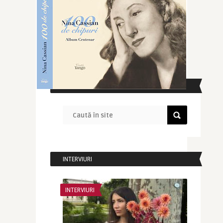
CAUTĂ ÎN SITE
INTERVIURI
INTERVIURI