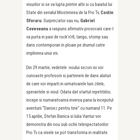
visurilor si se va lupta printre altii si cu baiatul lui
State din serialul Mostenirea de la Pro Tv,
Costin
Sforaru
. Surprinzator sau nu,
Gabriel
Coveseanu
a raspuns afirmativ provocarii care-l
va purta in pasi de rock’n’rll, tango, stomp sau
dans contemporan in ploaie pe drumul catre
implinirea unui vis.
Din 29 martie, vedetele noului sezon isi vor
cunoaste profesorii si partenerii de dans alaturi
de care vor imparti in urmatoarele luni zilele,
sperantele si visul. Odata dat startul repetitiilor,
incepe si numaratoarea inversa pana la inceputul
aventurii “Dansez pentru tine” cu numarul 11. Pe
15 aprilie, Stefan Banica si Iulia Vantur vor
demonstra din nou sub ochii telespectatorilor
Pro Tv ca visele se pot transforma in realitate.