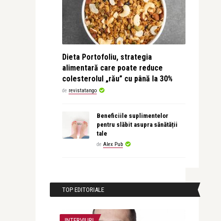
Dieta Portofoliu, strategia
alimentară care poate reduce
colesterolul „rău” cu până la 30%
de
revistatango
Beneficiile suplimentelor
pentru slăbit asupra sănătății
tale
de
Alex Pub
TOP EDITORIALE
INTERVIURI