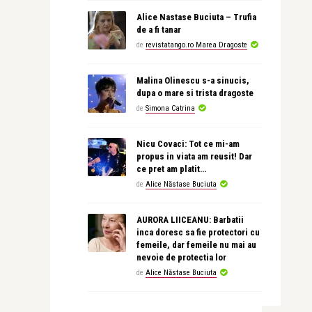
Alice Nastase Buciuta – Trufia
de a fi tanar
de
revistatango.ro Marea Dragoste
Malina Olinescu s-a sinucis,
dupa o mare si trista dragoste
de
Simona Catrina
Nicu Covaci: Tot ce mi-am
propus in viata am reusit! Dar
ce pret am platit…
de
Alice Năstase Buciuta
AURORA LIICEANU: Barbatii
inca doresc sa fie protectori cu
femeile, dar femeile nu mai au
nevoie de protectia lor
de
Alice Năstase Buciuta