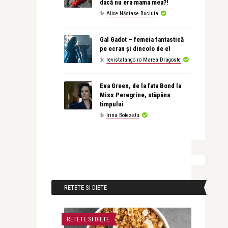
dacă nu era mama mea?!
de
Alice Năstase Buciuta
Gal Gadot – femeia fantastică
pe ecran și dincolo de el
de
revistatango.ro Marea Dragoste
Eva Green, de la fata Bond la
Miss Peregrine, stăpâna
timpului
de
Irina Botezatu
RETETE SI DIETE
RETETE SI DIETE