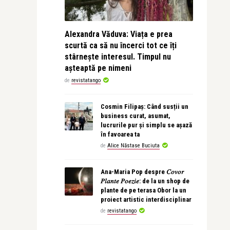
Alexandra Văduva: Viața e prea
scurtă ca să nu încerci tot ce îți
stârnește interesul. Timpul nu
așteaptă pe nimeni
de
revistatango
Cosmin Filipaș: Când susții un
business curat, asumat,
lucrurile pur și simplu se așază
în favoarea ta
de
Alice Năstase Buciuta
Ana-Maria Pop despre 𝐶𝑜𝑣𝑜𝑟
𝑃𝑙𝑎𝑛𝑡𝑒 𝑃𝑜𝑒𝑧𝑖𝑒: de la un shop de
plante de pe terasa Obor la un
proiect artistic interdisciplinar
de
revistatango