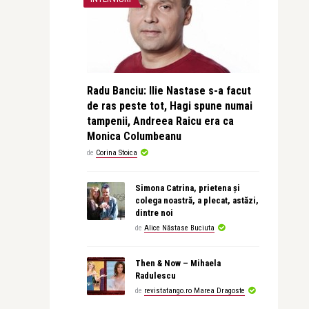
Radu Banciu: Ilie Nastase s-a facut
de ras peste tot, Hagi spune numai
tampenii, Andreea Raicu era ca
Monica Columbeanu
de
Corina Stoica
Simona Catrina, prietena și
colega noastră, a plecat, astăzi,
dintre noi
de
Alice Năstase Buciuta
Then & Now – Mihaela
Radulescu
de
revistatango.ro Marea Dragoste