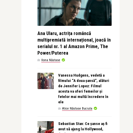
Ana Ularu, actrița româncă
multipremiată internațional, joacă în
serialul nr. 1 al Amazon Prime, The
Power/Puterea
de
Ilona Năstase
Vanessa Hudgens, vedetă a
filmului “A doua șansă”, alături
de Jennifer Lopez: Filmul
acesta va oferi femeilor și
fetelor mai multă încredere în
ele
de
Alice Năstase Buciuta
Sebastian Stan: Ce șanse aș fi
avut să ajung la Hollywood,