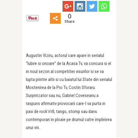
0
Share
Augustin Viziru, actorul care apare in serialul
“Iubire si onoare” de la Acasa Tv, va concura si el
in noul sezon al competitiei visurilor si se va
lupta printre altii si cu baiatul lui State din serialul
Mostenirea de la Pro Tv, Costin Sforaru.
Surprinzator sau nu, Gabriel Coveseanu a
raspuns afirmativ provocarii care-l va purta in
pasi de rock’n’rll, tango, stomp sau dans
contemporan in ploaie pe drumul catre implinirea
unui vis.