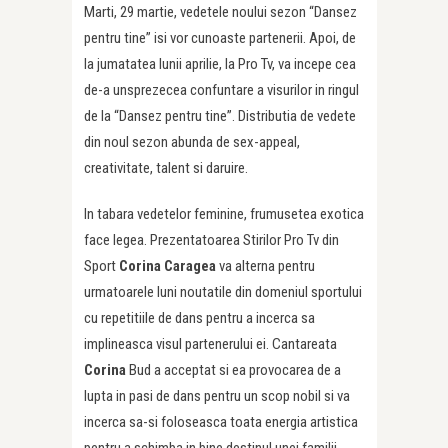
Marti, 29 martie, vedetele noului sezon “Dansez
pentru tine” isi vor cunoaste partenerii. Apoi, de
la jumatatea lunii aprilie, la Pro Tv, va incepe cea
de-a unsprezecea confuntare a visurilor in ringul
de la “Dansez pentru tine”. Distributia de vedete
din noul sezon abunda de sex-appeal,
creativitate, talent si daruire.
In tabara vedetelor feminine, frumusetea exotica
face legea. Prezentatoarea Stirilor Pro Tv din
Sport
Corina Caragea
va alterna pentru
urmatoarele luni noutatile din domeniul sportului
cu repetitiile de dans pentru a incerca sa
implineasca visul partenerului ei. Cantareata
Corina
Bud a acceptat si ea provocarea de a
lupta in pasi de dans pentru un scop nobil si va
incerca sa-si foloseasca toata energia artistica
pentru a schimba in bine destinul unei familii