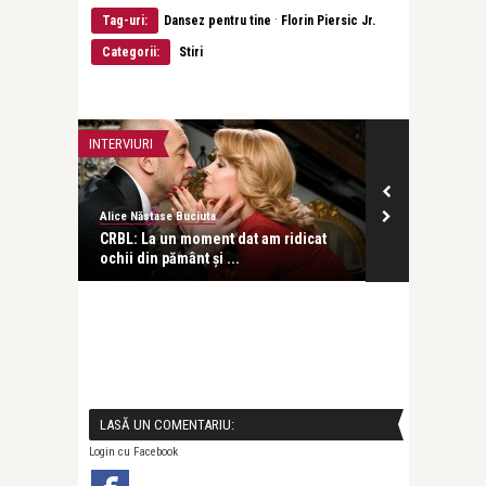
·
Tag-uri:
Dansez pentru tine
Florin Piersic Jr.
Categorii:
Stiri
INTERVIURI
REPORTAJ
Alice Năstase Buciuta
revistatango.ro
CRBL: La un moment dat am ridicat
Monica Morar
ochii din pământ și ...
cazuri de succ
LASĂ UN COMENTARIU:
Login cu Facebook