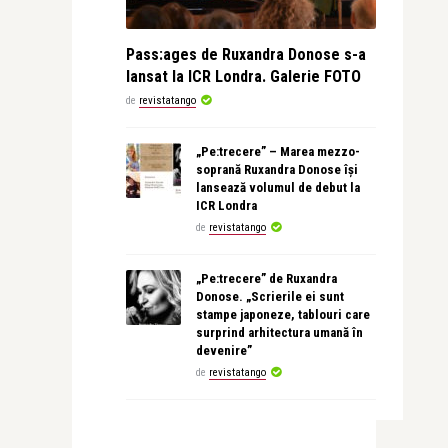
Pass:ages de Ruxandra Donose s-a
lansat la ICR Londra. Galerie FOTO
de
revistatango
„Pe:trecere” – Marea mezzo-
soprană Ruxandra Donose își
lansează volumul de debut la
ICR Londra
de
revistatango
„Pe:trecere” de Ruxandra
Donose. „Scrierile ei sunt
stampe japoneze, tablouri care
surprind arhitectura umană în
devenire”
de
revistatango