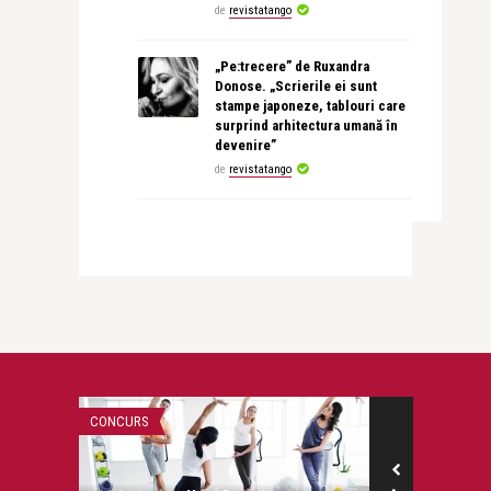
de
revistatango
„Pe:trecere” de Ruxandra
Donose. „Scrierile ei sunt
stampe japoneze, tablouri care
surprind arhitectura umană în
devenire”
de
revistatango
CONCURS
PĂRINȚI ȘI COPII