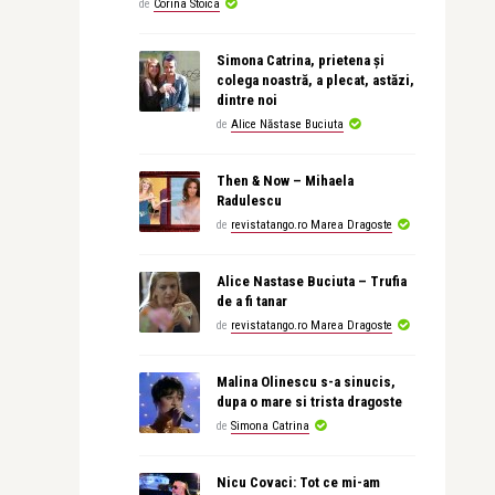
de
Corina Stoica
Simona Catrina, prietena și
colega noastră, a plecat, astăzi,
dintre noi
de
Alice Năstase Buciuta
Then & Now – Mihaela
Radulescu
de
revistatango.ro Marea Dragoste
Alice Nastase Buciuta – Trufia
de a fi tanar
de
revistatango.ro Marea Dragoste
Malina Olinescu s-a sinucis,
dupa o mare si trista dragoste
de
Simona Catrina
Nicu Covaci: Tot ce mi-am