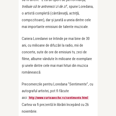
trebuie să te antrenezi zi de zi
”, spune Loredana,
o artistă completă (cântăreață, actriță,
compozitoare), dar și jurată a uneia dintre cele
mai importante emisiuni de talente muzicale.
Cariera Loredanei se întinde pe mai bine de 30
ani, cu milioane de difuzări la radio, mii de
concerte, sute de ore de emisiuni tv, zeci de
filme, albume vândute în milioane de exemplare
și unele dintre cele mai mari hituri din muzica
românească.
Precomenzile pentru Loredana ”Sentimente”, cu
autograful artistei, pot fi făcute
aici
http://www.curteaveche.ro/sentimente.html
Cartea va fi prezentă în librării începând cu 26
noiembrie.