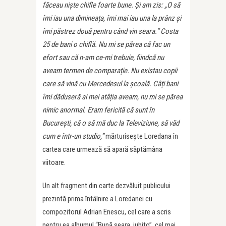
făceau niște chifle foarte bune. Și am zis: „O să
îmi iau una dimineața, îmi mai iau una la prânz și
îmi păstrez două pentru când vin seara.“ Costa
25 de bani o chiflă. Nu mi se părea că fac un
efort sau că n-am ce-mi trebuie, fiindcă nu
aveam termen de comparație. Nu existau copii
care să vină cu Mercedesul la școală. Câți bani
îmi dăduseră ai mei atâția aveam, nu mi se părea
nimic anormal. Eram fericită că sunt în
București, că o să mă duc la Televiziune, să văd
cum e într-un studio,”
mărturisește Loredana în
cartea care urmează să apară săptămâna
viitoare.
Un alt fragment din carte dezvăluit publicului
prezintă prima întâlnire a Loredanei cu
compozitorul Adrian Enescu, cel care a scris
pentru ea albumul “Bună seara, iubito”, cel mai