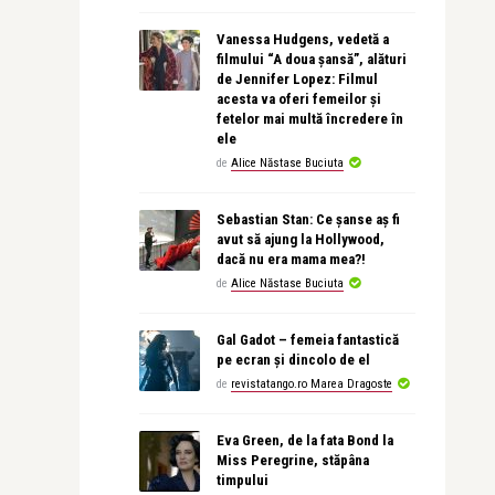
Vanessa Hudgens, vedetă a
filmului “A doua șansă”, alături
de Jennifer Lopez: Filmul
acesta va oferi femeilor și
fetelor mai multă încredere în
ele
de
Alice Năstase Buciuta
Sebastian Stan: Ce șanse aș fi
avut să ajung la Hollywood,
dacă nu era mama mea?!
de
Alice Năstase Buciuta
Gal Gadot – femeia fantastică
pe ecran și dincolo de el
de
revistatango.ro Marea Dragoste
Eva Green, de la fata Bond la
Miss Peregrine, stăpâna
timpului