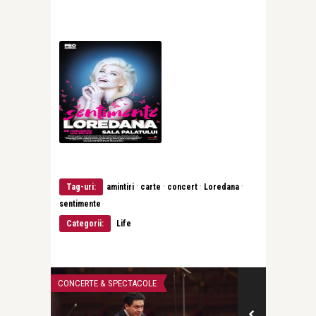
·
·
·
·
Tag-uri:
amintiri
carte
concert
Loredana
sentimente
Categorii:
Life
CONCERTE & SPECTACOLE
CĂRȚI