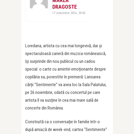
MAREA
DRAGOSTE
17 noiembrie 2016, 20:45
Loredana, artista cu cea mai longevivă, dar și
spectaculoasă carieră din muzica românească,
își surprinde din nou publicul cu un cadou
special: o carte cu amintiri emoționante despre
copilăria sa, povestite în premieră. Lansarea
cărții “Sentimente” va avea loc la Sala Palatului,
pe 26 noiembrie, odată cu concertul pe care
artista îl va susține în cea mai mare sală de
concerte din România.
Construită ca o conversație în familie într-o
după amiază de week-end, cartea “Sentimente”