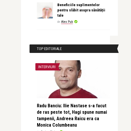
Beneficiile suplimentelor
pentru slăbit asupra sănătății
tale
de
Alex Pub
TOP EDITORIALE
INTERVIURI
Radu Banciu: Ilie Nastase s-a facut
de ras peste tot, Hagi spune numai
tampenii, Andreea Raicu era ca
Monica Columbeanu