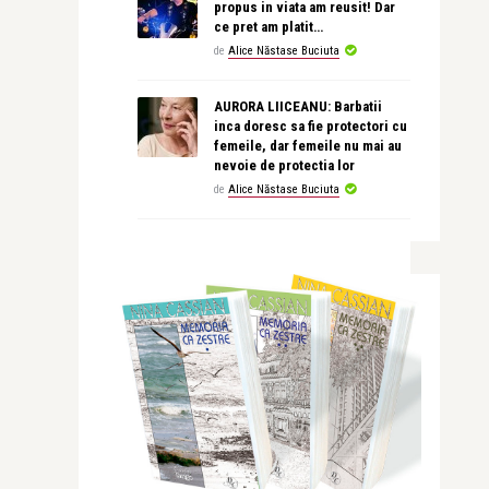
propus in viata am reusit! Dar
ce pret am platit…
de
Alice Năstase Buciuta
AURORA LIICEANU: Barbatii
inca doresc sa fie protectori cu
femeile, dar femeile nu mai au
nevoie de protectia lor
de
Alice Năstase Buciuta