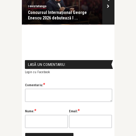
revistatango
revistatango
ă seară
Concursul Internațional George
Pass:ages de
Enescu 2026 debutează l ...
lansat la ICR 
LASĂ UN COMENTARIU:
Login cu Facebook
*
Comentariu:
*
*
Nume:
Email: