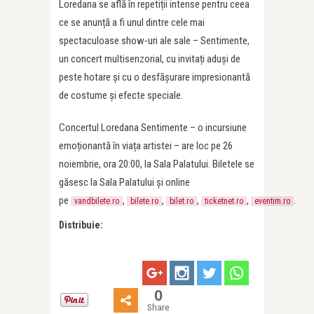
Loredana se află în repetiții intense pentru ceea
ce se anunță a fi unul dintre cele mai
spectaculoase show-uri ale sale – Sentimente,
un concert multisenzorial, cu invitați aduși de
peste hotare și cu o desfășurare impresionantă
de costume și efecte speciale.
Concertul Loredana Sentimente – o incursiune
emoționantă în viața artistei – are loc pe 26
noiembrie, ora 20:00, la Sala Palatului. Biletele se
găsesc la Sala Palatului și online
pe
,
,
,
,
.
vandbilete.ro
bilete.ro
bilet.ro
ticketnet.ro
eventim.ro
Distribuie:
0
Share