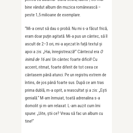
bine vândut album din muzica românească –
peste 1,5 milioane de exemplare.
”Mi-a cerut să dau o probă. Nu mi s-a făcut frică,
eram doar puțin agitată. Mi-a pus un cântec, să îl
ascult de 2–3 ori, mi-a așezat în față textul și
apoi a zis: „Hai, înregistrează!“ Cântecul era
O
inimă de 16 ani
. Un cântec foarte dificil! Cu
accent, ritmat, foarte diferit de tot ceea ce
cântasem până atunci. Pe un registru extrem de
întins, de jos până foarte sus. După ce am tras
prima dublă, m-a oprit, a reascultat și a zis: „Ești
genială.“ M-am înmuiat, toată adrenalina s-a
domolit și m-am relaxat. L-am auzit cum îmi
spune: „Uite, știi ce? Vreau să fac un album cu
tine!“