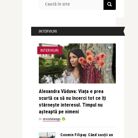
INTERVIURI
INTERVIURI
Alexandra Văduva: Viața e prea
scurtă ca să nu încerci tot ce îți
stârnește interesul. Timpul nu
așteaptă pe nimeni
de
revistatango
Cosmin Filipaș: Când susții un