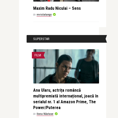
Maxim Radu Niculai – Sens
de
revistatango
SUPERSTAR
FILM
Ana Ularu, actrița româncă
multipremiată internațional, joacă în
serialul nr. 1 al Amazon Prime, The
Power/Puterea
de
Ilona Năstase