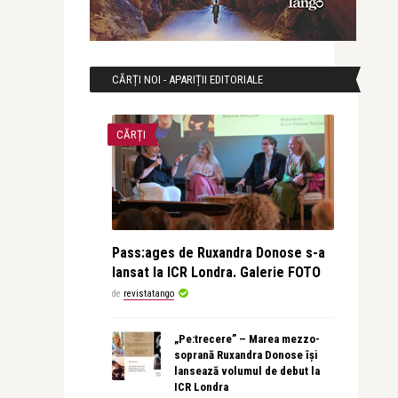
CĂRȚI NOI - APARIȚII EDITORIALE
CĂRȚI
Pass:ages de Ruxandra Donose s-a
lansat la ICR Londra. Galerie FOTO
de
revistatango
„Pe:trecere” – Marea mezzo-
soprană Ruxandra Donose își
lansează volumul de debut la
ICR Londra