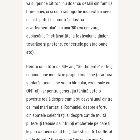
va surprinde cititorii nu doar cu detalii din familia
Loredanei, ci și cu o radiografie indirectă a ceea
ce ar fi putut fi numită “industria
divertismentului” din anii ’80 (cu cenzura,
deplasările în străinatăte la festivalurile țărilor
tovarășe și prietene, concertele pe stadioane
etc).
Pentru un cititor de 40+ ani, “Sentimente” este și
o incursiune inedită în propria copilărie (practica
școlară, jocurile pe scara blocului, excursiile cu
ONT-ul), iar pentru generația tânără este o
poveste reală despre cum poți deveni unul dintre
cei mai mari artiști ai României, despre efortul
din spatele celebrității si despre cât de multă
putere îți trebuie să înfrunți etichetele pe care ți
le pun oamenii când tu îți dorești din tot sufletul
să fii diferit. “
E ca un sport de performanță,