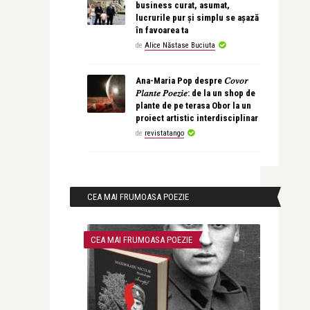
business curat, asumat,
lucrurile pur și simplu se așază
în favoarea ta
de
Alice Năstase Buciuta
Ana-Maria Pop despre 𝐶𝑜𝑣𝑜𝑟
𝑃𝑙𝑎𝑛𝑡𝑒 𝑃𝑜𝑒𝑧𝑖𝑒: de la un shop de
plante de pe terasa Obor la un
proiect artistic interdisciplinar
de
revistatango
CEA MAI FRUMOASA POEZIE
CEA MAI FRUMOASA POEZIE