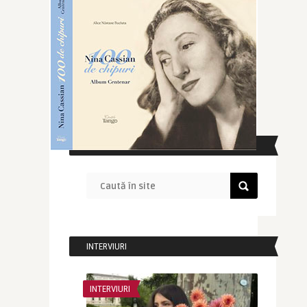
CAUTĂ ÎN SITE
INTERVIURI
INTERVIURI