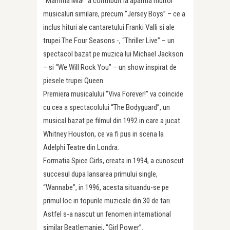
“Mamma Mia!” a contribuit la aparitia multor
musicaluri similare, precum “Jersey Boys” – ce a
inclus hituri ale cantaretului Franki Valli si ale
trupei The Four Seasons -, “Thriller Live” – un
spectacol bazat pe muzica lui Michael Jackson
– si “We Will Rock You” – un show inspirat de
piesele trupei Queen.
Premiera musicalului “Viva Forever!” va coincide
cu cea a spectacolului “The Bodyguard”, un
musical bazat pe filmul din 1992 in care a jucat
Whitney Houston, ce va fi pus in scena la
Adelphi Teatre din Londra.
Formatia Spice Girls, creata in 1994, a cunoscut
succesul dupa lansarea primului single,
“Wannabe”, in 1996, acesta situandu-se pe
primul loc in topurile muzicale din 30 de tari.
Astfel s-a nascut un fenomen international
similar Beatlemaniei, “Girl Power”.