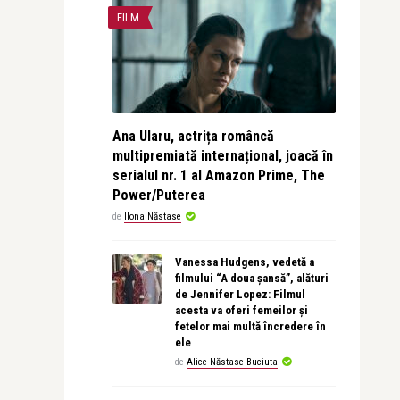
FILM
Ana Ularu, actrița româncă
multipremiată internațional, joacă în
serialul nr. 1 al Amazon Prime, The
Power/Puterea
de
Ilona Năstase
Vanessa Hudgens, vedetă a
filmului “A doua șansă”, alături
de Jennifer Lopez: Filmul
acesta va oferi femeilor și
fetelor mai multă încredere în
ele
de
Alice Năstase Buciuta