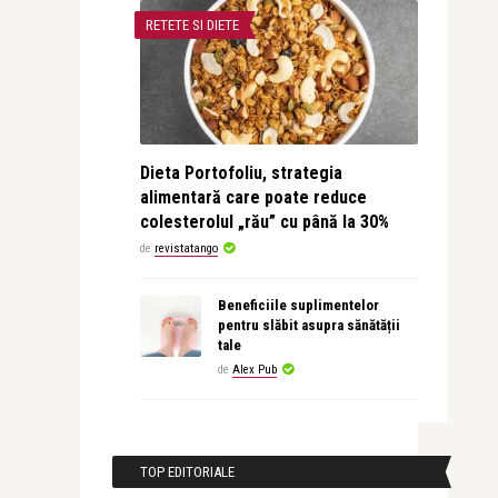
RETETE SI DIETE
Dieta Portofoliu, strategia
alimentară care poate reduce
colesterolul „rău” cu până la 30%
de
revistatango
Beneficiile suplimentelor
pentru slăbit asupra sănătății
tale
de
Alex Pub
TOP EDITORIALE