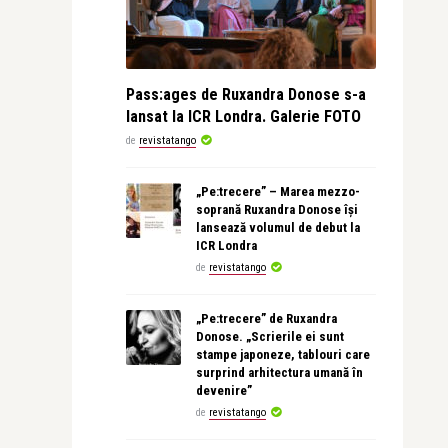
Pass:ages de Ruxandra Donose s-a
lansat la ICR Londra. Galerie FOTO
de
revistatango
„Pe:trecere” – Marea mezzo-
soprană Ruxandra Donose își
lansează volumul de debut la
ICR Londra
de
revistatango
„Pe:trecere” de Ruxandra
Donose. „Scrierile ei sunt
stampe japoneze, tablouri care
surprind arhitectura umană în
devenire”
de
revistatango