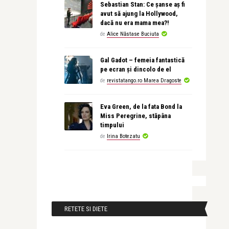
Sebastian Stan: Ce șanse aș fi
avut să ajung la Hollywood,
dacă nu era mama mea?!
de
Alice Năstase Buciuta
Gal Gadot – femeia fantastică
pe ecran și dincolo de el
de
revistatango.ro Marea Dragoste
Eva Green, de la fata Bond la
Miss Peregrine, stăpâna
timpului
de
Irina Botezatu
RETETE SI DIETE