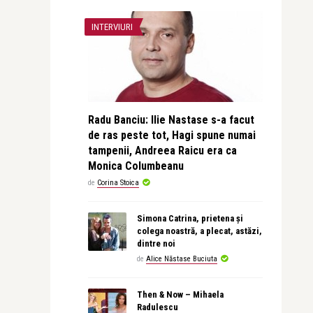
INTERVIURI
Radu Banciu: Ilie Nastase s-a facut
de ras peste tot, Hagi spune numai
tampenii, Andreea Raicu era ca
Monica Columbeanu
de
Corina Stoica
Simona Catrina, prietena și
colega noastră, a plecat, astăzi,
dintre noi
de
Alice Năstase Buciuta
Then & Now – Mihaela
Radulescu