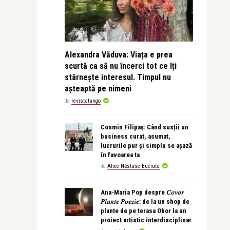
Alexandra Văduva: Viața e prea
scurtă ca să nu încerci tot ce îți
stârnește interesul. Timpul nu
așteaptă pe nimeni
de
revistatango
Cosmin Filipaș: Când susții un
business curat, asumat,
lucrurile pur și simplu se așază
în favoarea ta
de
Alice Năstase Buciuta
Ana-Maria Pop despre 𝐶𝑜𝑣𝑜𝑟
𝑃𝑙𝑎𝑛𝑡𝑒 𝑃𝑜𝑒𝑧𝑖𝑒: de la un shop de
plante de pe terasa Obor la un
proiect artistic interdisciplinar