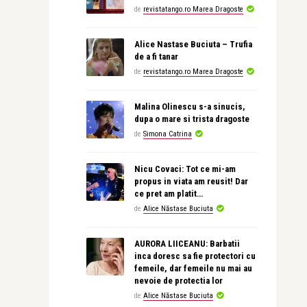
de
revistatango.ro Marea Dragoste
Alice Nastase Buciuta – Trufia
de a fi tanar
de
revistatango.ro Marea Dragoste
Malina Olinescu s-a sinucis,
dupa o mare si trista dragoste
de
Simona Catrina
Nicu Covaci: Tot ce mi-am
propus in viata am reusit! Dar
ce pret am platit…
de
Alice Năstase Buciuta
AURORA LIICEANU: Barbatii
inca doresc sa fie protectori cu
femeile, dar femeile nu mai au
nevoie de protectia lor
de
Alice Năstase Buciuta