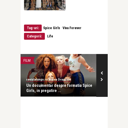
·
Tag-uri:
Spice Girls
Viva Forever
Categorii:
Life
FILM
revistatango.ro Marea Dragoste
Un documentar despre formatia Spice
Girls, in pregatire ...