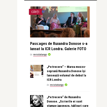
CĂRȚI
Pass:ages de Ruxandra Donose s-a
lansat la ICR Londra. Galerie FOTO
de
revistatango
„Pe:trecere” – Marea mezzo-
soprană Ruxandra Donose își
lansează volumul de debut la
ICR Londra
de
revistatango
„Pe:trecere” de Ruxandra
Donose. „Scrierile ei sunt
stampe japoneze, tablouri care