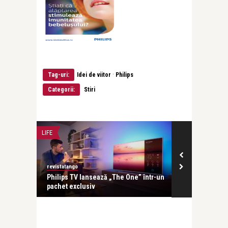
·
Tag-uri:
Idei de viitor
Philips
Categorii:
Stiri
LIFE
LIFE
revistatango
revistatango.ro
câștigat
Philips TV lansează „The One” într-un
Televizorul P
pachet exclusiv
bună experien