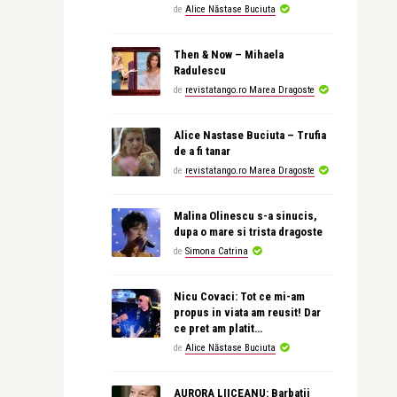
de
Alice Năstase Buciuta
Then & Now – Mihaela
Radulescu
de
revistatango.ro Marea Dragoste
Alice Nastase Buciuta – Trufia
de a fi tanar
de
revistatango.ro Marea Dragoste
Malina Olinescu s-a sinucis,
dupa o mare si trista dragoste
de
Simona Catrina
Nicu Covaci: Tot ce mi-am
propus in viata am reusit! Dar
ce pret am platit…
de
Alice Năstase Buciuta
AURORA LIICEANU: Barbatii