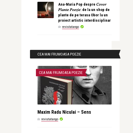
Ana-Maria Pop despre 𝐶𝑜𝑣𝑜𝑟
𝑃𝑙𝑎𝑛𝑡𝑒 𝑃𝑜𝑒𝑧𝑖𝑒: de la un shop de
plante de pe terasa Obor la un
proiect artistic interdisciplinar
de
revistatango
CEA MAI FRUMOASA POEZIE
CEA MAI FRUMOASA POEZIE
Maxim Radu Niculai – Sens
de
revistatango