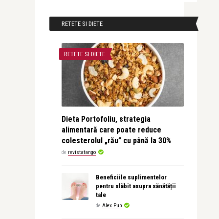
RETETE SI DIETE
RETETE SI DIETE
Dieta Portofoliu, strategia
alimentară care poate reduce
colesterolul „rău” cu până la 30%
de
revistatango
Beneficiile suplimentelor
pentru slăbit asupra sănătății
tale
de
Alex Pub