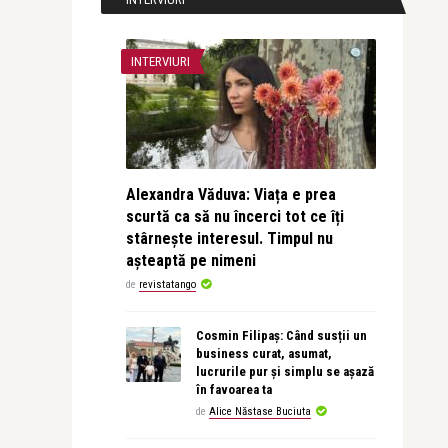
INTERVIURI
Alexandra Văduva: Viața e prea
scurtă ca să nu încerci tot ce îți
stârnește interesul. Timpul nu
așteaptă pe nimeni
de
revistatango
Cosmin Filipaș: Când susții un
business curat, asumat,
lucrurile pur și simplu se așază
în favoarea ta
de
Alice Năstase Buciuta