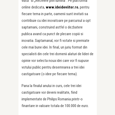
viata” si „Recreere prin lumina”. Pe platforma
online dedicata,
www.ideideviitor.ro
, pentru
fiecare tema in parte, oamenii sunt invitati sa
contribuie cu idei inovatoare pe parcursul a opt
saptamani, construind astfel o dezbatere
publica avand ca punct de plecare copiii si
inovatia. Saptamanal, vor fi votate si premiate
cele mai bune idei. In final, un juriu format din
specialisti din cele trei domenii alaturi de lideri de
opinie vor selecta noua idei care vor fi supuse
votului public pentru desemnarea a trei idei
castigatoare (o idee pe fiecare tema).
Pana la finalul anului in curs, cele trei idei
castigatoare vor deveni realitate, fiind
implementate de Philips Romania printr-o
finantare in valoare totala de 100.000 de euro.