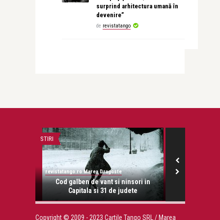
surprind arhitectura umană în
devenire”
de
revistatango
STIRI
FRUMUSETE SI S
revistatango.ro Marea Dragoste
revistatango.ro
onose.
Cod galben de vant si ninsori in
Tom Cruise f
Capitala si 31 de judete
pe ba
Copyright © 2009 - 2023 Cartile Tango SRL / Marea