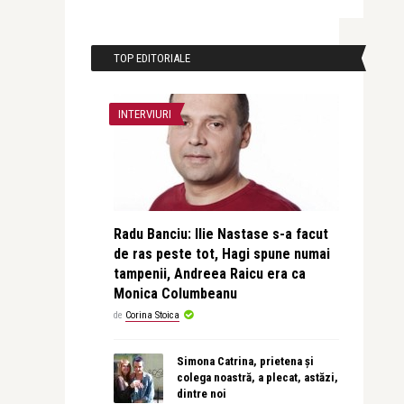
TOP EDITORIALE
INTERVIURI
Radu Banciu: Ilie Nastase s-a facut
de ras peste tot, Hagi spune numai
tampenii, Andreea Raicu era ca
Monica Columbeanu
de
Corina Stoica
Simona Catrina, prietena și
colega noastră, a plecat, astăzi,
dintre noi