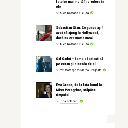
fetelor mai multă încredere în
ele
de
Alice Năstase Buciuta
Sebastian Stan: Ce șanse aș fi
avut să ajung la Hollywood,
dacă nu era mama mea?!
de
Alice Năstase Buciuta
Gal Gadot – femeia fantastică
pe ecran și dincolo de el
de
revistatango.ro Marea Dragoste
Eva Green, de la fata Bond la
Miss Peregrine, stăpâna
timpului
de
Irina Botezatu