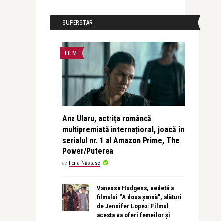
SUPERSTAR
FILM
Ana Ularu, actrița româncă
multipremiată internațional, joacă în
serialul nr. 1 al Amazon Prime, The
Power/Puterea
de
Ilona Năstase
Vanessa Hudgens, vedetă a
filmului “A doua șansă”, alături
de Jennifer Lopez: Filmul
acesta va oferi femeilor și