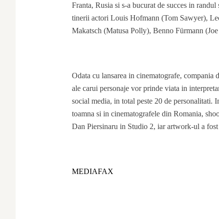
Franta, Rusia si s-a bucurat de succes in randul s
tinerii actori Louis Hofmann (Tom Sawyer), Leo
Makatsch (Matusa Polly), Benno Fürmann (Joe I
Odata cu lansarea in cinematografe, compania de
ale carui personaje vor prinde viata in interpre
social media, in total peste 20 de personalitati. 
toamna si in cinematografele din Romania, shootin
Dan Piersinaru in Studio 2, iar artwork-ul a fos
MEDIAFAX