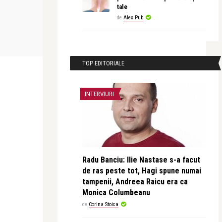
tale
de
Alex Pub
revistatango
revistatango
ubesc
Regizorii Julia Ducournau și Serghei
1 iunie la ci
Loznița sunt invi ...
Ziua Copilulu
TOP EDITORIALE
INTERVIURI
Radu Banciu: Ilie Nastase s-a facut
de ras peste tot, Hagi spune numai
tampenii, Andreea Raicu era ca
Monica Columbeanu
de
Corina Stoica