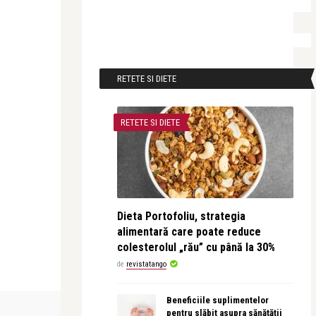
RETETE SI DIETE
RETETE SI DIETE
Dieta Portofoliu, strategia
alimentară care poate reduce
colesterolul „rău” cu până la 30%
de
revistatango
Beneficiile suplimentelor
FILM
FILM
pentru slăbit asupra sănătății