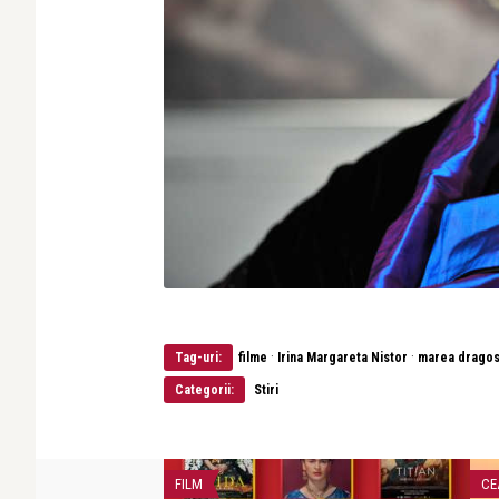
·
·
Tag-uri:
filme
Irina Margareta Nistor
marea dragos
Categorii:
Stiri
FILM
CE