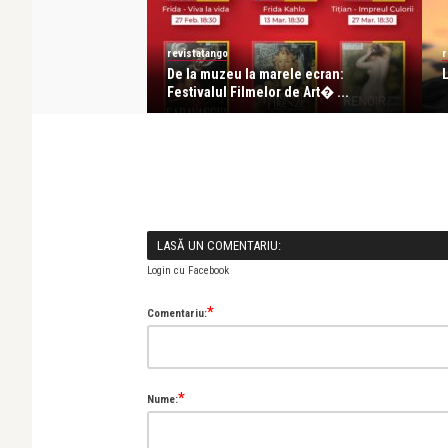
revistatango
r
rize la Hollywood:
De la muzeu la marele ecran:
..
Festivalul Filmelor de Art� ...
LASĂ UN COMENTARIU:
Login cu Facebook
*
Comentariu:
*
Nume: