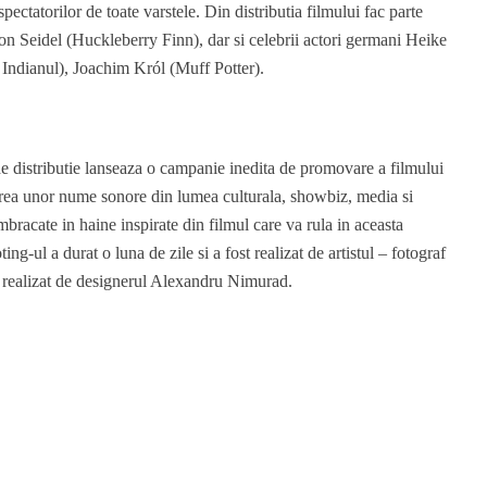
pectatorilor de toate varstele. Din distributia filmului fac parte
n Seidel (Huckleberry Finn), dar si celebrii actori germani Heike
ndianul), Joachim Król (Muff Potter).
 distributie lanseaza o campanie inedita de promovare a filmului
tarea unor nume sonore din lumea culturala, showbiz, media si
Imbracate in haine inspirate din filmul care va rula in aceasta
g-ul a durat o luna de zile si a fost realizat de artistul – fotograf
t realizat de designerul Alexandru Nimurad.