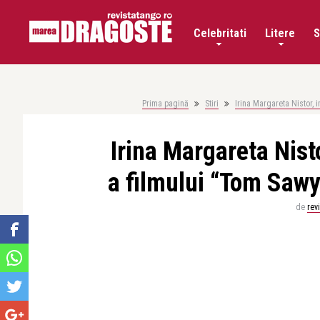
Celebritati
Litere
S
Prima pagină
Stiri
Irina Margareta Nistor, 
Irina Margareta Nis
a filmului “Tom Sawy
de
rev