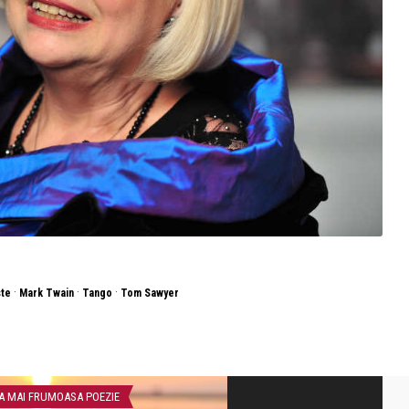
·
·
·
te
Mark Twain
Tango
Tom Sawyer
A MAI FRUMOASA POEZIE
INTERVIURI