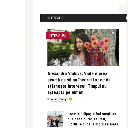
INTERVIURI
INTERVIURI
Alexandra Văduva: Viața e prea
scurtă ca să nu încerci tot ce îți
stârnește interesul. Timpul nu
așteaptă pe nimeni
de
revistatango
Cosmin Filipaș: Când susții un
business curat, asumat,
lucrurile pur și simplu se așază