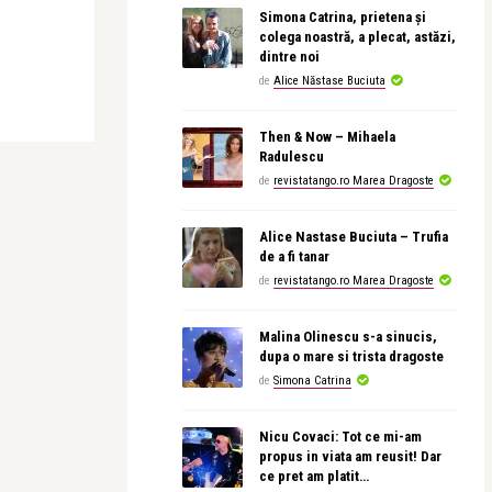
Simona Catrina, prietena și
colega noastră, a plecat, astăzi,
dintre noi
de
Alice Năstase Buciuta
Then & Now – Mihaela
Radulescu
de
revistatango.ro Marea Dragoste
Alice Nastase Buciuta – Trufia
de a fi tanar
de
revistatango.ro Marea Dragoste
Malina Olinescu s-a sinucis,
dupa o mare si trista dragoste
de
Simona Catrina
Nicu Covaci: Tot ce mi-am
propus in viata am reusit! Dar
ce pret am platit…