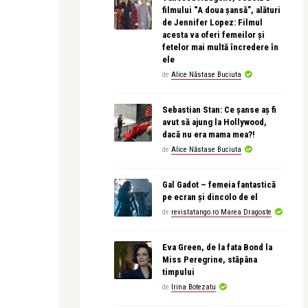
filmului “A doua șansă”, alături
de Jennifer Lopez: Filmul
acesta va oferi femeilor și
fetelor mai multă încredere în
ele
de
Alice Năstase Buciuta
Sebastian Stan: Ce șanse aș fi
avut să ajung la Hollywood,
dacă nu era mama mea?!
de
Alice Năstase Buciuta
Gal Gadot – femeia fantastică
pe ecran și dincolo de el
de
revistatango.ro Marea Dragoste
Eva Green, de la fata Bond la
Miss Peregrine, stăpâna
timpului
de
Irina Botezatu