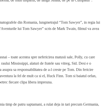
nema, de mult disparut, de langa Sinaia, de pe la Cumpatul”.
ematografele din Romania, lungmetrajul “Tom Sawyer”, in regia lui
Aventurile lui Tom Sawyer” scris de Mark Twain, filmul va avea
nai – toate acestea spre nefericirea matusii sale, Polly, cu care
 raului Mississippi, alaturi de fratele sau vitreg, Sid. Desi e o
 asupra sa responsabilitatea de a-l creste pe Tom. Din fericire
ventura la fel de mult ca si el, Huck Finn. Tom si baiatul orfan,
petrec fiecare clipa libera impreuna.
ia timp de patru saptamani, a rulat deja in tari precum Germania,