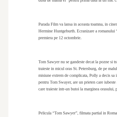
dusa de mama ei “pentru prima data la un mic ci
Parada Film va lansa in aceasta toamna, in cin
Hermine Huntgeburth. Ecranizare a romanului “
premiera pe 12 octombrie.
Tom Sawyer nu se gandeste decat la pozne si tras
traieste in micul oras St. Petersburg, de pe malul
misiune extrem de complicata, Polly a decis sa ia
pentru Tom Swayer, are un prieten care iubeste a
care traieste intr-un butoi la marginea orasului, 
Pelicula “Tom Sawyer”, filmata partial in Roman