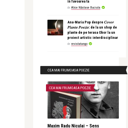
în favoarea ta
de
Alice Năstase Buciuta
Ana-Maria Pop despre 𝐶𝑜𝑣𝑜𝑟
𝑃𝑙𝑎𝑛𝑡𝑒 𝑃𝑜𝑒𝑧𝑖𝑒: de la un shop de
plante de pe terasa Obor la un
proiect artistic interdisciplinar
de
revistatango
CEA MAI FRUMOASA POEZIE
CEA MAI FRUMOASA POEZIE
Maxim Radu Niculai – Sens