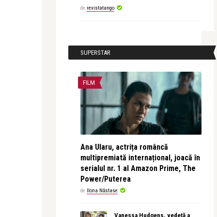
de
revistatango
SUPERSTAR
FILM
Ana Ularu, actrița româncă
multipremiată internațional, joacă în
serialul nr. 1 al Amazon Prime, The
Power/Puterea
de
Ilona Năstase
Vanessa Hudgens, vedetă a