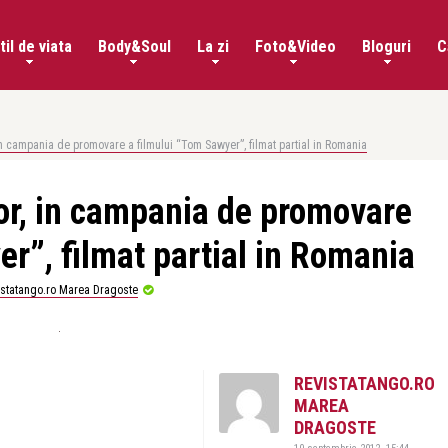
til de viata
Body&Soul
La zi
Foto&Video
Bloguri
C
in campania de promovare a filmului “Tom Sawyer”, filmat partial in Romania
tor, in campania de promovare
er”, filmat partial in Romania
istatango.ro Marea Dragoste
REVISTATANGO.RO
MAREA
DRAGOSTE