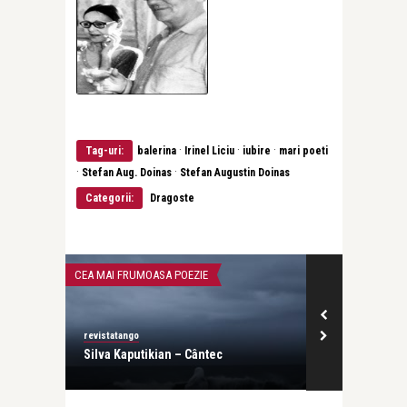
·
·
·
Tag-uri:
balerina
Irinel Liciu
iubire
mari poeti
·
·
Stefan Aug. Doinas
Stefan Augustin Doinas
Categorii:
Dragoste
CEA MAI FRUMOASA POEZIE
CĂRȚI
revistatango
revistatango
ta a
Silva Kaputikian – Cântec
Februarie est
dragoste la Ed