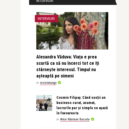
INTERVIURI
INTERVIURI
Alexandra Văduva: Viața e prea
scurtă ca să nu încerci tot ce îți
stârnește interesul. Timpul nu
așteaptă pe nimeni
de
revistatango
Cosmin Filipaș: Când susții un
business curat, asumat,
lucrurile pur și simplu se așază
în favoarea ta
de
Alice Năstase Buciuta