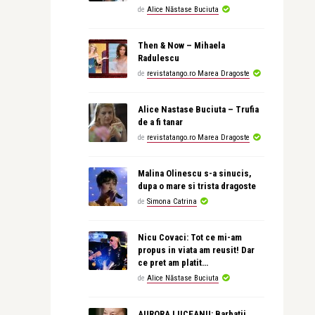
de
Alice Năstase Buciuta
Then & Now – Mihaela
Radulescu
de
revistatango.ro Marea Dragoste
Alice Nastase Buciuta – Trufia
de a fi tanar
de
revistatango.ro Marea Dragoste
Malina Olinescu s-a sinucis,
dupa o mare si trista dragoste
de
Simona Catrina
Nicu Covaci: Tot ce mi-am
propus in viata am reusit! Dar
ce pret am platit…
de
Alice Năstase Buciuta
AURORA LIICEANU: Barbatii