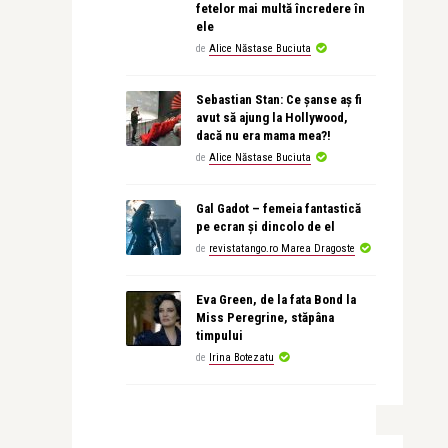
fetelor mai multă încredere în
ele
de
Alice Năstase Buciuta
Sebastian Stan: Ce șanse aș fi
avut să ajung la Hollywood,
dacă nu era mama mea?!
de
Alice Năstase Buciuta
Gal Gadot – femeia fantastică
pe ecran și dincolo de el
de
revistatango.ro Marea Dragoste
Eva Green, de la fata Bond la
Miss Peregrine, stăpâna
timpului
de
Irina Botezatu