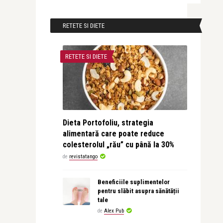
RETETE SI DIETE
RETETE SI DIETE
Dieta Portofoliu, strategia
alimentară care poate reduce
colesterolul „rău” cu până la 30%
de
revistatango
Beneficiile suplimentelor
pentru slăbit asupra sănătății
tale
de
Alex Pub