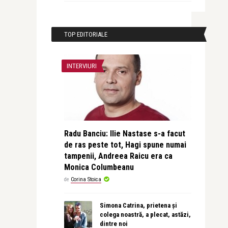
TOP EDITORIALE
INTERVIURI
Radu Banciu: Ilie Nastase s-a facut
de ras peste tot, Hagi spune numai
tampenii, Andreea Raicu era ca
Monica Columbeanu
de
Corina Stoica
Simona Catrina, prietena și
colega noastră, a plecat, astăzi,
dintre noi