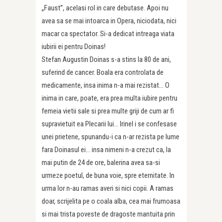
„Faust”, acelasi rol in care debutase. Apoi nu
avea sa se mai intoarca in Opera, niciodata, nici
macar ca spectator. Si-a dedicat intreaga viata
iubirii ei pentru Doinas!
Stefan Augustin Doinas s-a stins la 80 de ani,
suferind de cancer. Boala era controlata de
medicamente, insa inima n-a mai rezistat… O
inima in care, poate, era prea multa iubire pentru
femeia vietii sale si prea multe griji de cum ar fi
supravietuit ea Plecarii lui… Irinel i se confesase
unei prietene, spunandu-i ca n-ar rezista pe lume
fara Doinasul ei… insa nimeni n-a crezut ca, la
mai putin de 24 de ore, balerina avea sa-si
urmeze poetul, de buna voie, spre eternitate. In
urma lor n-au ramas averi si nici copii. A ramas
doar, scrijelita pe o coala alba, cea mai frumoasa
si mai trista poveste de dragoste mantuita prin