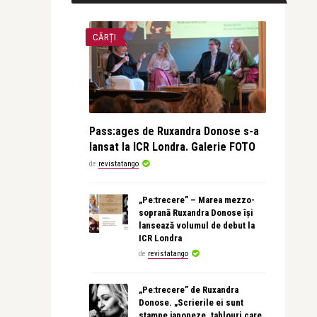
CĂRȚI
Pass:ages de Ruxandra Donose s-a
lansat la ICR Londra. Galerie FOTO
de
revistatango
„Pe:trecere” – Marea mezzo-
soprană Ruxandra Donose își
lansează volumul de debut la
ICR Londra
de
revistatango
„Pe:trecere” de Ruxandra
Donose. „Scrierile ei sunt
stampe japoneze, tablouri care