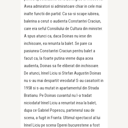
Avea admiratori si admiratoare chiar in cele mai
inalte functii din partid. Ca sa-si scape iubirea,
balerina a cerut o audienta Constantei Craciun,
care era seful Consiliului de Cultura din minister.
A spus atunci ca, daca Doinas nu iese din
inchisoare, ea renunta la balet. Se pare ca
pasiunea Constantei Craciun pentru balet a
facut ca, la foarte putina vreme dupa acea
audienta, Doinas sa fie eliberat din inchisoare.
De atunci, Irinel Liciu si Stefan Augustin Doinas
nu s-au mai despartit vreodata! S-au casatorit in
1958 si s-au mutat in apartamentul din Strada
Bratianu. Pe Doinas cuvantul nu l-a tradat
niciodata! Irinel Liciu a renuntat insa la balet,
dupa ce Gabriel Popescu, partenerul sau de
scena, a fugit in Franta. Ultimul spectacol al lui
Irinel Liciu pe scena Operei bucurestene a fost