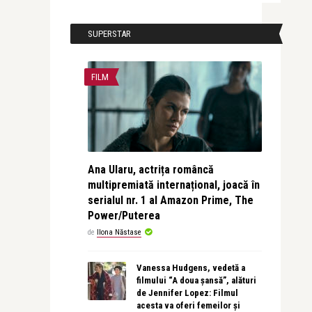
SUPERSTAR
FILM
Ana Ularu, actrița româncă
multipremiată internațional, joacă în
serialul nr. 1 al Amazon Prime, The
Power/Puterea
de
Ilona Năstase
Vanessa Hudgens, vedetă a
filmului “A doua șansă”, alături
de Jennifer Lopez: Filmul
acesta va oferi femeilor și