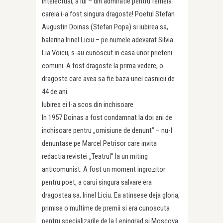
intelectual, a lui – din admiratie pentru femeia
careia i-a fost singura dragoste! Poetul Stefan
Augustin Doinas (Stefan Popa) si iubirea sa,
balerina Irinel Liciu – pe numele adevarat Silvia
Lia Voicu, s-au cunoscut in casa unor prieteni
comuni. A fost dragoste la prima vedere, o
dragoste care avea sa fie baza unei casnicii de
44 de ani.
Iubirea ei l-a scos din inchisoare
In 1957 Doinas a fost condamnat la doi ani de
inchisoare pentru „omisiune de denunt” – nu-l
denuntase pe Marcel Petrisor care invita
redactia revistei „Teatrul” la un miting
anticomunist. A fost un moment ingrozitor
pentru poet, a carui singura salvare era
dragostea sa, Irinel Liciu. Ea atinsese deja gloria,
primise o multime de premii si era cunoscuta
pentru specializarile de la Leningrad si Moscova.