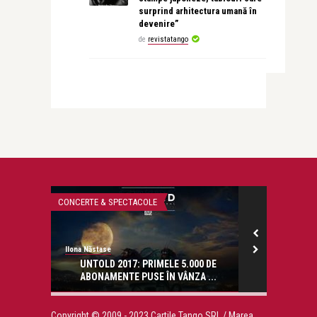
surprind arhitectura umană în
devenire”
de
revistatango
CONCERTE & SPECTACOLE
LIFE
Ilona Năstase
revistatango.ro
onose.
UNTOLD 2017: PRIMELE 5.000 DE
Donează sân
ABONAMENTE PUSE ÎN VÂNZA ...
iun
Copyright © 2009 - 2023 Cartile Tango SRL / Marea