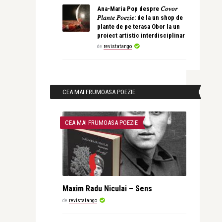
Ana-Maria Pop despre 𝐶𝑜𝑣𝑜𝑟
𝑃𝑙𝑎𝑛𝑡𝑒 𝑃𝑜𝑒𝑧𝑖𝑒: de la un shop de
plante de pe terasa Obor la un
proiect artistic interdisciplinar
de
revistatango
CEA MAI FRUMOASA POEZIE
CEA MAI FRUMOASA POEZIE
Maxim Radu Niculai – Sens
de
revistatango