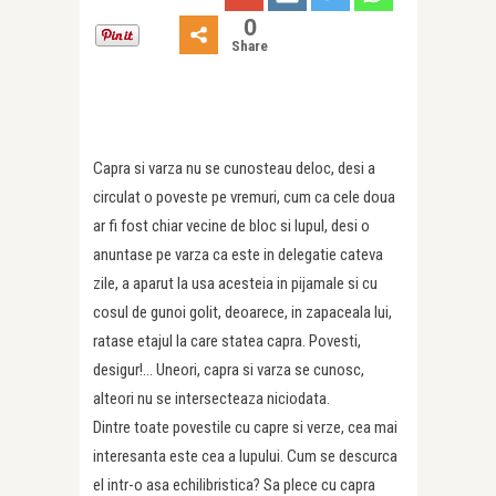
0
Share
Capra si varza nu se cunosteau deloc, desi a
circulat o poveste pe vremuri, cum ca cele doua
ar fi fost chiar vecine de bloc si lupul, desi o
anuntase pe varza ca este in delegatie cateva
zile, a aparut la usa acesteia in pijamale si cu
cosul de gunoi golit, deoarece, in zapaceala lui,
ratase etajul la care statea capra. Povesti,
desigur!… Uneori, capra si varza se cunosc,
alteori nu se intersecteaza niciodata.
Dintre toate povestile cu capre si verze, cea mai
interesanta este cea a lupului. Cum se descurca
el intr-o asa echilibristica? Sa plece cu capra