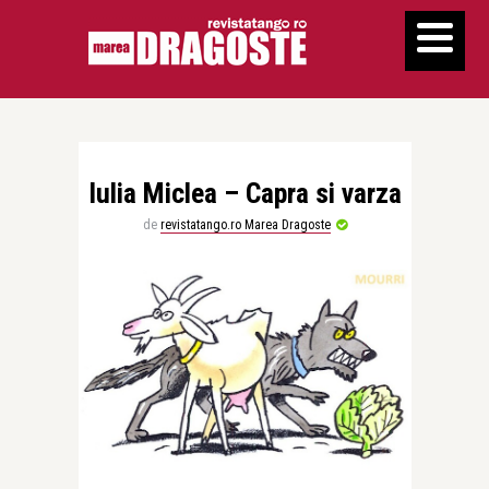
Iulia Miclea – Capra si varza
de
revistatango.ro Marea Dragoste