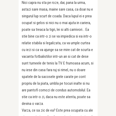
Nici capra nu sta pe roze, dar, pana la urma,
astazi sare masa, maine sare casa, ca doar nu e
singurul lup scurt de coada. Daca lupul ei e prea
ocupat si gelos si nici nu o mai ajuta in cariera,
poate sa treaca la tigri, lei si alti carnivori… Ea
stie bine ca intr-o zi se va impiedica si ea intr-o
relatie stabila si legalizata, ca va umple curtea
cu iezi si ca va ajunge sa se mire cat de scurta e
vacanta fotbalistilor intr-un an si cat de dese
sunt turneele de tenis la TV. E frumoasa acum, si
nu iese din casa fara ruj si rimel, nu o doare
spatele de la sacosele grele carate pe cont
propriu de la piata, umbla pe tocuri inalte si nu
are pantofi comozi de condus automobilul. Ea
stie ca intr-o zi, daca nu este atenta, poate sa
devina o varza.
Varza, ce sa zic de ea? Este prea ocupata cu ale