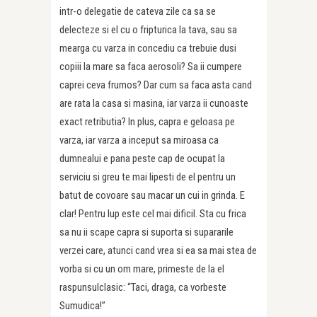
intr-o delegatie de cateva zile ca sa se
delecteze si el cu o fripturica la tava, sau sa
mearga cu varza in concediu ca trebuie dusi
copiii la mare sa faca aerosoli? Sa ii cumpere
caprei ceva frumos? Dar cum sa faca asta cand
are rata la casa si masina, iar varza ii cunoaste
exact retributia? In plus, capra e geloasa pe
varza, iar varza a inceput sa miroasa ca
dumnealui e pana peste cap de ocupat la
serviciu si greu te mai lipesti de el pentru un
batut de covoare sau macar un cui in grinda. E
clar! Pentru lup este cel mai dificil. Sta cu frica
sa nu ii scape capra si suporta si supararile
verzei care, atunci cand vrea si ea sa mai stea de
vorba si cu un om mare, primeste de la el
raspunsulclasic: “Taci, draga, ca vorbeste
Sumudica!”