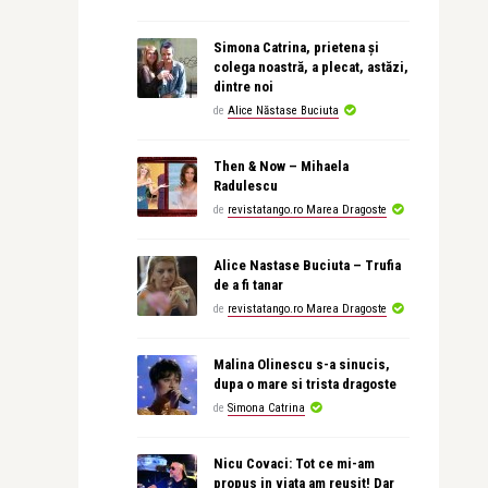
Simona Catrina, prietena și
colega noastră, a plecat, astăzi,
dintre noi
de
Alice Năstase Buciuta
Then & Now – Mihaela
Radulescu
de
revistatango.ro Marea Dragoste
Alice Nastase Buciuta – Trufia
de a fi tanar
de
revistatango.ro Marea Dragoste
Malina Olinescu s-a sinucis,
dupa o mare si trista dragoste
de
Simona Catrina
Nicu Covaci: Tot ce mi-am
propus in viata am reusit! Dar