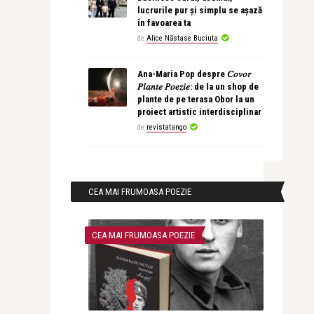
lucrurile pur și simplu se așază
în favoarea ta
de
Alice Năstase Buciuta
Ana-Maria Pop despre 𝐶𝑜𝑣𝑜𝑟
𝑃𝑙𝑎𝑛𝑡𝑒 𝑃𝑜𝑒𝑧𝑖𝑒: de la un shop de
plante de pe terasa Obor la un
proiect artistic interdisciplinar
de
revistatango
CEA MAI FRUMOASA POEZIE
CEA MAI FRUMOASA POEZIE