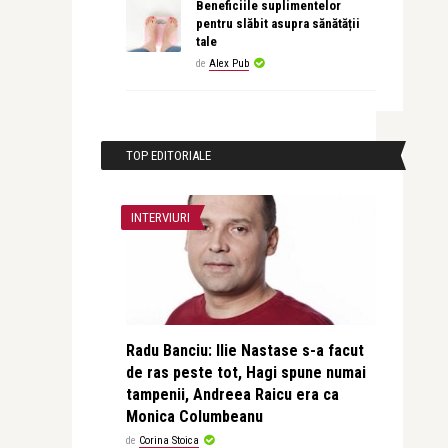
Beneficiile suplimentelor
pentru slăbit asupra sănătății
tale
de
Alex Pub
TOP EDITORIALE
INTERVIURI
Radu Banciu: Ilie Nastase s-a facut
de ras peste tot, Hagi spune numai
tampenii, Andreea Raicu era ca
Monica Columbeanu
de
Corina Stoica