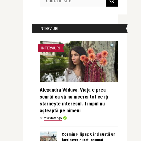
INTERVIURI
INTERVIURI
Alexandra Văduva: Viața e prea
scurtă ca să nu încerci tot ce îți
stârnește interesul. Timpul nu
așteaptă pe nimeni
de
revistatango
Cosmin Filipaș: Când susții un
business curat, asumat,