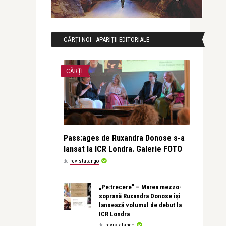
CĂRȚI NOI - APARIȚII EDITORIALE
CĂRȚI
Pass:ages de Ruxandra Donose s-a
lansat la ICR Londra. Galerie FOTO
de
revistatango
„Pe:trecere” – Marea mezzo-
soprană Ruxandra Donose își
lansează volumul de debut la
ICR Londra
de
revistatango