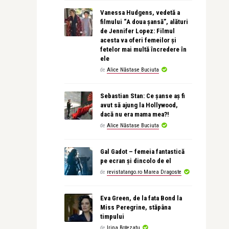
Vanessa Hudgens, vedetă a
filmului “A doua șansă”, alături
de Jennifer Lopez: Filmul
acesta va oferi femeilor și
fetelor mai multă încredere în
ele
de
Alice Năstase Buciuta
Sebastian Stan: Ce șanse aș fi
avut să ajung la Hollywood,
dacă nu era mama mea?!
de
Alice Năstase Buciuta
Gal Gadot – femeia fantastică
pe ecran și dincolo de el
de
revistatango.ro Marea Dragoste
Eva Green, de la fata Bond la
Miss Peregrine, stăpâna
timpului
de
Irina Botezatu