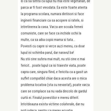
ei ca sa simta ca lupul nu mai este vegetarian, de
parca ar fi fost vreodata. Ea este foarte atenta
la programa scolara, numara dintisori si face
inginerii financiare ca sa acopere si ratele, si
intretinerea la casa. Varza are scoala femeii
comuniste, care se face ca inchide ochii la
multe, ca sa aiba copiii mama si tata…
Povesti cu capre si verze auzi mereu, ca doar
lupul isi schimba parul, dar naravul ba!
Nu stii cine sufera mai mult, nu stii cine e mai
fericit… poate lupul ca isi traieste viata, poate
capra care, singura fiind, e fericita ca a gasit un
suflet compatibil chiar daca acesta are o mica
problema locativa (sta cu nevasta!), poate varza
care se complace sa nu vada dincolo de gardul
curtii ei. Finalul povestilor e mereu diferit.
Intotdeauna exista victime colaterale, dar nu
poti judeca, pentru ca mereu ecuatia