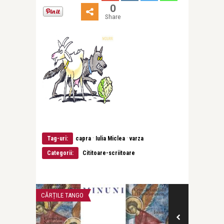
0
Share
·
·
Tag-uri:
capra
Iulia Miclea
varza
Categorii:
Cititoare-scriitoare
CĂRȚILE TANGO
CĂRȚI