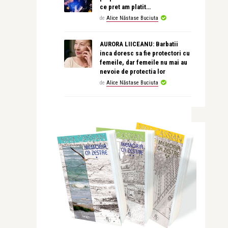
ce pret am platit…
de
Alice Năstase Buciuta
AURORA LIICEANU: Barbatii
inca doresc sa fie protectori cu
femeile, dar femeile nu mai au
nevoie de protectia lor
de
Alice Năstase Buciuta