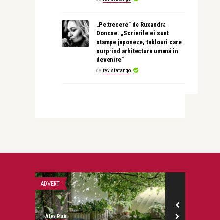
„Pe:trecere” de Ruxandra
Donose. „Scrierile ei sunt
stampe japoneze, tablouri care
surprind arhitectura umană în
devenire”
de
revistatango
ADVERT
THEN & NOW
Alex Pub
revistatango.ro