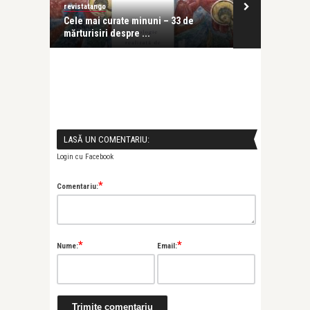
revistatango
revistatango
ologia
Cele mai curate minuni – 33 de
Cele mai fru
mărturisiri despre ...
povestiri supe
LASĂ UN COMENTARIU:
Login cu Facebook
*
Comentariu:
*
*
Nume:
Email: