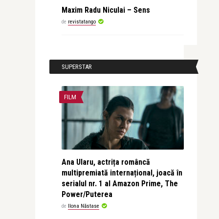
Maxim Radu Niculai – Sens
de
revistatango
SUPERSTAR
FILM
Ana Ularu, actrița româncă
multipremiată internațional, joacă în
serialul nr. 1 al Amazon Prime, The
Power/Puterea
de
Ilona Năstase