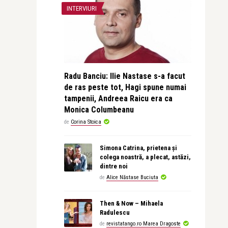
INTERVIURI
Radu Banciu: Ilie Nastase s-a facut
de ras peste tot, Hagi spune numai
tampenii, Andreea Raicu era ca
Monica Columbeanu
de
Corina Stoica
Simona Catrina, prietena și
colega noastră, a plecat, astăzi,
dintre noi
de
Alice Năstase Buciuta
Then & Now – Mihaela
Radulescu
de
revistatango.ro Marea Dragoste