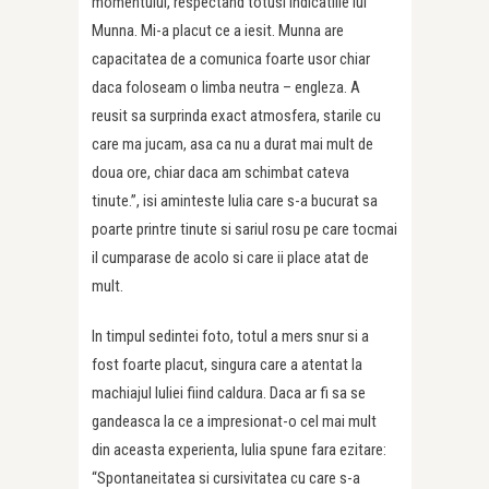
momentului, respectand totusi indicatiile lui
Munna. Mi-a placut ce a iesit. Munna are
capacitatea de a comunica foarte usor chiar
daca foloseam o limba neutra – engleza. A
reusit sa surprinda exact atmosfera, starile cu
care ma jucam, asa ca nu a durat mai mult de
doua ore, chiar daca am schimbat cateva
tinute.”, isi aminteste Iulia care s-a bucurat sa
poarte printre tinute si sariul rosu pe care tocmai
il cumparase de acolo si care ii place atat de
mult.
In timpul sedintei foto, totul a mers snur si a
fost foarte placut, singura care a atentat la
machiajul Iuliei fiind caldura. Daca ar fi sa se
gandeasca la ce a impresionat-o cel mai mult
din aceasta experienta, Iulia spune fara ezitare:
“Spontaneitatea si cursivitatea cu care s-a