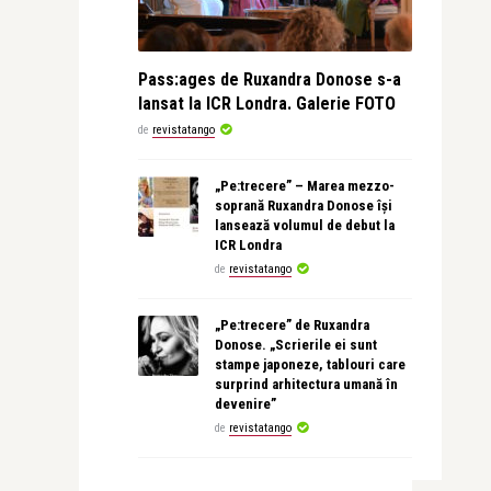
Pass:ages de Ruxandra Donose s-a
lansat la ICR Londra. Galerie FOTO
de
revistatango
„Pe:trecere” – Marea mezzo-
soprană Ruxandra Donose își
lansează volumul de debut la
ICR Londra
de
revistatango
„Pe:trecere” de Ruxandra
Donose. „Scrierile ei sunt
stampe japoneze, tablouri care
surprind arhitectura umană în
devenire”
de
revistatango