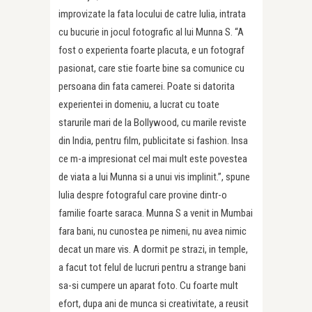
improvizate la fata locului de catre Iulia, intrata
cu bucurie in jocul fotografic al lui Munna S. “A
fost o experienta foarte placuta, e un fotograf
pasionat, care stie foarte bine sa comunice cu
persoana din fata camerei. Poate si datorita
experientei in domeniu, a lucrat cu toate
starurile mari de la Bollywood, cu marile reviste
din India, pentru film, publicitate si fashion. Insa
ce m-a impresionat cel mai mult este povestea
de viata a lui Munna si a unui vis implinit.”, spune
Iulia despre fotograful care provine dintr-o
familie foarte saraca. Munna S a venit in Mumbai
fara bani, nu cunostea pe nimeni, nu avea nimic
decat un mare vis. A dormit pe strazi, in temple,
a facut tot felul de lucruri pentru a strange bani
sa-si cumpere un aparat foto. Cu foarte mult
efort, dupa ani de munca si creativitate, a reusit