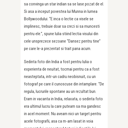
sa convinga un star indian sa se lase pozat de el.
Si asa a inceput povestea lui Munna in lumea
Bollywoodului. “E inca o lectie ca visele se
implinesc, trebuie doar sa crezi si sa muncesti
pentru ele.”, spune Iulia stiind lectia visului din
cele unsprezece sezoane “Dansez pentru tine”
pe care le-a prezentat si trait pana acum.
Sedinta foto din India a fost pentru Iulia o
experienta de neuitat, tocmai pentru ca a fost
neasteptata, intr-un cadru neobisnuit, cu un
fotograf pe care il cunoscuse din intamplare. “De
regula, lucrurile spontane au un rezultat bun.
Eram in vacanta in India, relaxata, o sedinta foto
era ultimul lucru la care puteam sa ma gandesc
in acel moment. Nu aveam nici un target pentru
acele fotografii, asa ca m-am lasat in voia