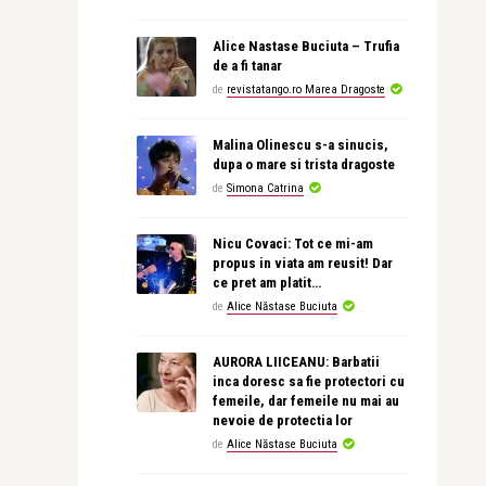
Alice Nastase Buciuta – Trufia
de a fi tanar
de
revistatango.ro Marea Dragoste
Malina Olinescu s-a sinucis,
dupa o mare si trista dragoste
de
Simona Catrina
Nicu Covaci: Tot ce mi-am
propus in viata am reusit! Dar
ce pret am platit…
de
Alice Năstase Buciuta
AURORA LIICEANU: Barbatii
inca doresc sa fie protectori cu
femeile, dar femeile nu mai au
nevoie de protectia lor
de
Alice Năstase Buciuta