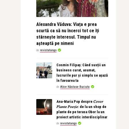
Alexandra Văduva: Viața e prea
scurtă ca să nu încerci tot ce îți
stârnește interesul. Timpul nu
așteaptă pe nimeni
de
revistatango
Cosmin Filipaș: Când susții un
business curat, asumat,
lucrurile pur și simplu se așază
în favoarea ta
de
Alice Năstase Buciuta
Ana-Maria Pop despre 𝐶𝑜𝑣𝑜𝑟
𝑃𝑙𝑎𝑛𝑡𝑒 𝑃𝑜𝑒𝑧𝑖𝑒: de la un shop de
plante de pe terasa Obor la un
proiect artistic interdisciplinar
de
revistatango