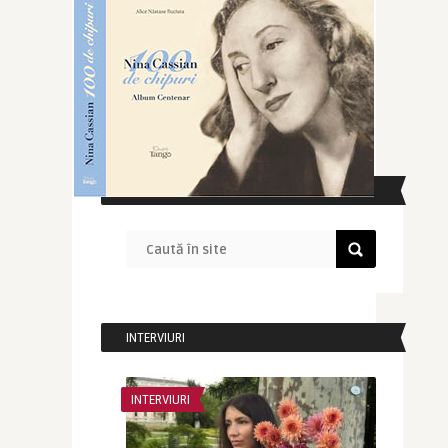
CAUTĂ ÎN SITE
INTERVIURI
INTERVIURI