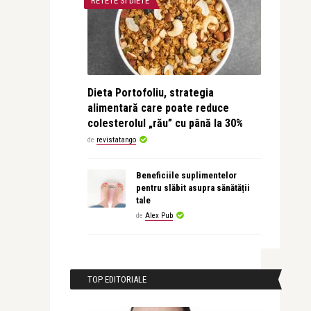
RETETE SI DIETE
Dieta Portofoliu, strategia
alimentară care poate reduce
colesterolul „rău” cu până la 30%
de
revistatango
Beneficiile suplimentelor
pentru slăbit asupra sănătății
tale
de
Alex Pub
TOP EDITORIALE