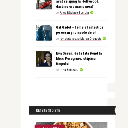
avut să ajung la Hollywood,
dacă nu era mama mea?!
de
Alice Năstase Buciuta
Gal Gadot – femeia fantastică
pe ecran și dincolo de el
de
revistatango.ro Marea Dragoste
Eva Green, de la fata Bond la
Miss Peregrine, stăpâna
timpului
de
Irina Botezatu
RETETE SI DIETE