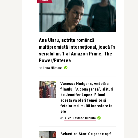
Ana Ularu, actrița româncă
multipremiată internațional, joacă în
serialul nr. 1 al Amazon Prime, The
Power/Puterea
de
Ilona Năstase
Vanessa Hudgens, vedetă a
filmului “A doua șansă”, alături
de Jennifer Lopez: Filmul
acesta va oferi femeilor și
fetelor mai multă încredere în
ele
de
Alice Năstase Buciuta
Sebastian Stan: Ce șanse aș fi