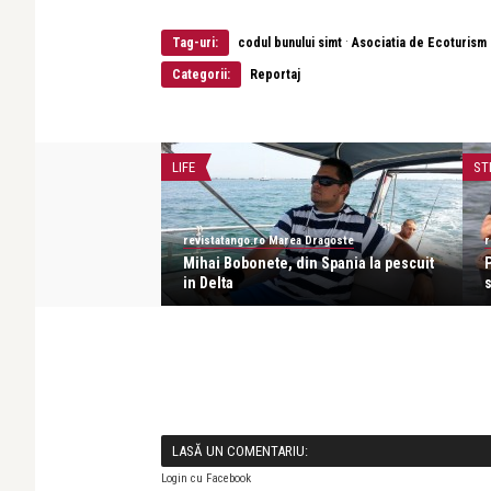
·
Tag-uri:
codul bunului simt
Asociatia de Ecoturism
Categorii:
Reportaj
LIFE
ST
a Dragoste
revistatango.ro Marea Dragoste
r
 Patzaichin, Al
Mihai Bobonete, din Spania la pescuit
de iubire
in Delta
s
LASĂ UN COMENTARIU:
Login cu Facebook