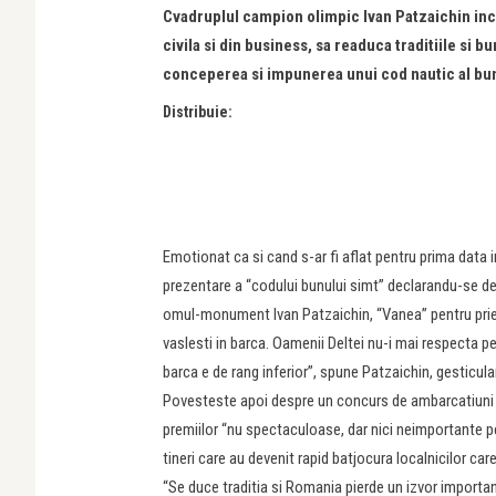
Cvadruplul campion olimpic Ivan Patzaichin incear
civila si din business, sa readuca traditiile si b
conceperea si impunerea unui cod nautic al bun
Distribuie:
Emotionat ca si cand s-ar fi aflat pentru prima data i
prezentare a “codului bunului simt” declarandu-se deza
omul-monument Ivan Patzaichin, “Vanea” pentru priete
vaslesti in barca. Oamenii Deltei nu-i mai respecta pe 
barca e de rang inferior”, spune Patzaichin, gesticu
Povesteste apoi despre un concurs de ambarcatiuni cu 
premiilor “nu spectaculoase, dar nici neimportante pe
tineri care au devenit rapid batjocura localnicilor ca
“Se duce traditia si Romania pierde un izvor importa