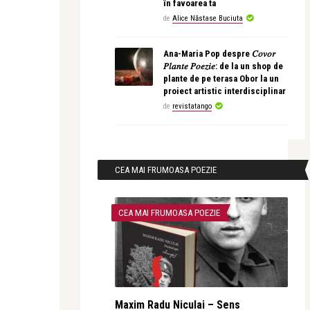
în favoarea ta
de
Alice Năstase Buciuta
Ana-Maria Pop despre 𝐶𝑜𝑣𝑜𝑟
𝑃𝑙𝑎𝑛𝑡𝑒 𝑃𝑜𝑒𝑧𝑖𝑒: de la un shop de
plante de pe terasa Obor la un
proiect artistic interdisciplinar
de
revistatango
CEA MAI FRUMOASA POEZIE
CEA MAI FRUMOASA POEZIE
Maxim Radu Niculai – Sens