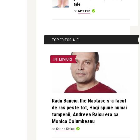
tale
de
Alex Pub
TOP EDITORIALE
INTERVIURI
Radu Banciu: Ilie Nastase s-a facut
de ras peste tot, Hagi spune numai
tampenii, Andreea Raicu era ca
Monica Columbeanu
de
Corina Stoica