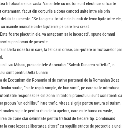
a fi folosita si ca vasla. Variantele cu motor sunt electrice si foarte
catamaran, facut din corpurile a doua canotci unite intre ele prin
talii te uimeste. “Se fac greu, totul e din bucati de lemn lipite intre ele,
 mainile muncite catre bijuteriile pe care le-a creat.
 Este foarte placut in ele, va asteptam sa le incercati”, spune domnul
anotci prin locuri de poveste.
in Delta noastra in care, la fel ca in orase, caii-putere ai motoarelor par
l.
pus Liviu Mihaiu, presedintele Asociatiei “Salvati Dunarea si Delta”, in
lui simt pentru Delta Dunarii.
atia de Ecoturism din Romania si de cativa parteneri de la Romanian Boat
ului nautic, “niste reguli simple, de bun simt”, pe care sa le introduca
utoritatile responsabile din zona. Initiatorii proiectului sunt constienti ca
sa propun “un echilibru” intre trafic, viteza si grija pentru natura si turism.
etonale» si piste pentru «bicicleta apelor», care este barca cu vasle,
ilirea de zone clar delimitate pentru traficul de fiecare tip. Combinand
ta la care lezeaza libertatea altora” cu regulile stricte de protectie a unei