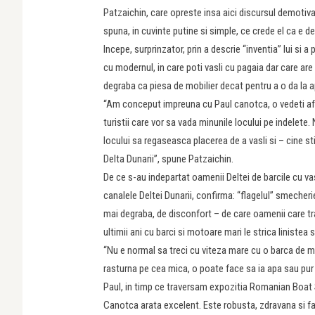
Patzaichin, care opreste insa aici discursul demotivant
spuna, in cuvinte putine si simple, ce crede el ca e de
Incepe, surprinzator, prin a descrie “inventia” lui si 
cu modernul, in care poti vasli cu pagaia dar care ar
degraba ca piesa de mobilier decat pentru a o da la a
“Am conceput impreuna cu Paul canotca, o vedeti afara.
turistii care vor sa vada minunile locului pe indelete
locului sa regaseasca placerea de a vasli si – cine s
Delta Dunarii”, spune Patzaichin.
De ce s-au indepartat oamenii Deltei de barcile cu vas
canalele Deltei Dunarii, confirma: “flagelul” smecheri
mai degraba, de disconfort – de care oamenii care tra
ultimii ani cu barci si motoare mari le strica linistea s
“Nu e normal sa treci cu viteza mare cu o barca de m
rasturna pe cea mica, o poate face sa ia apa sau pur 
Paul, in timp ce traversam expozitia Romanian Boat S
Canotca arata excelent. Este robusta, zdravana si fa