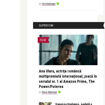
de
revistatango
SUPERSTAR
FILM
Ana Ularu, actrița româncă
multipremiată internațional, joacă în
serialul nr. 1 al Amazon Prime, The
Power/Puterea
de
Ilona Năstase
Vanessa Hudgens, vedetă a