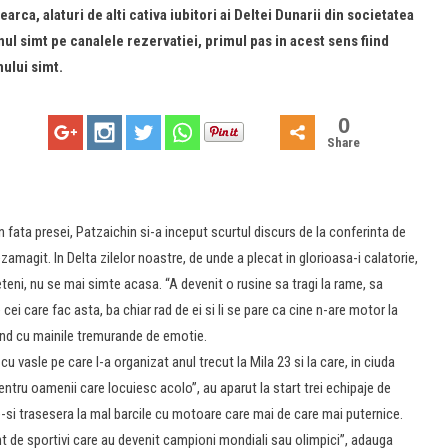
ca, alaturi de alti cativa iubitori ai Deltei Dunarii din societatea
unul simt pe canalele rezervatiei, primul pas in acest sens fiind
ului simt.
0
Share
n fata presei, Patzaichin si-a inceput scurtul discurs de la conferinta de
magit. In Delta zilelor noastre, de unde a plecat in glorioasa-i calatorie,
ni, nu se mai simte acasa. “A devenit o rusine sa tragi la rame, sa
cei care fac asta, ba chiar rad de ei si li se pare ca cine n-are motor la
land cu mainile tremurande de emotie.
vasle pe care l-a organizat anul trecut la Mila 23 si la care, in ciuda
ntru oamenii care locuiesc acolo”, au aparut la start trei echipaje de
re-si trasesera la mal barcile cu motoare care mai de care mai puternice.
nt de sportivi care au devenit campioni mondiali sau olimpici”, adauga