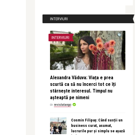
INTERVIURI
INTERVIURI
Alexandra Văduva: Viața e prea
scurtă ca să nu încerci tot ce îți
stârnește interesul. Timpul nu
așteaptă pe nimeni
de
revistatango
Cosmin Filipaș: Când susții un
business curat, asumat,
lucrurile pur și simplu se așază