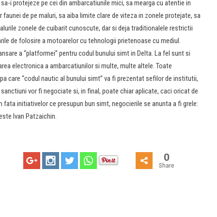
e sa-i protejeze pe cei din ambarcatiunile mici, sa mearga cu atentie in
r faunei de pe maluri, sa aiba limite clare de viteza in zonele protejate, sa
alurile zonele de cuibarit cunoscute, dar si deja traditionalele restrictii
rile de folosire a motoarelor cu tehnologii prietenoase cu mediul.
ansare a “platformei” pentru codul bunului simt in Delta. La fel sunt si
rea electronica a ambarcatiunilor si multe, multe altele. Toate
pa care “codul nautic al bunului simt” va fi prezentat sefilor de institutii,
 sanctiuni vor fi negociate si, in final, poate chiar aplicate, caci oricat de
in fata initiativelor ce presupun bun simt, negocierile se anunta a fi grele:
este Ivan Patzaichin.
0
Share