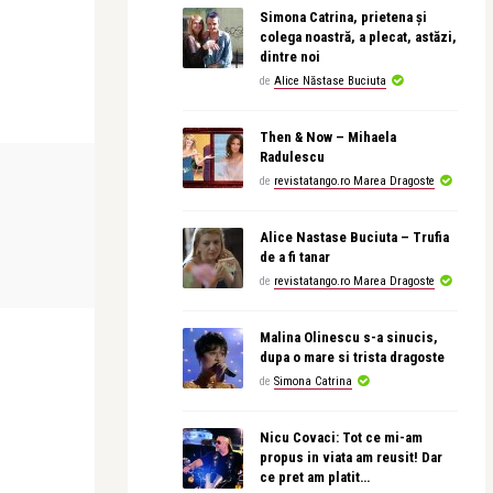
Simona Catrina, prietena și
colega noastră, a plecat, astăzi,
dintre noi
de
Alice Năstase Buciuta
Then & Now – Mihaela
Radulescu
STIRI
TRAVEL
de
revistatango.ro Marea Dragoste
Alice Nastase Buciuta – Trufia
revistatango.ro Marea Dragoste
revistatango.r
de a fi tanar
pereze
Ivan Patzaichin, la lansarea
Crișan, inima
de
revistatango.ro Marea Dragoste
programului romanesc, la Ol ...
de ce în luna
Malina Olinescu s-a sinucis,
dupa o mare si trista dragoste
de
Simona Catrina
Nicu Covaci: Tot ce mi-am
propus in viata am reusit! Dar
ce pret am platit…