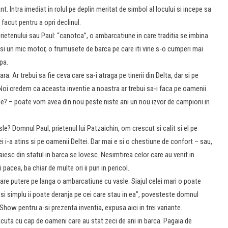
. Intra imediat in rolul pe deplin meritat de simbol al locului si incepe sa
 facut pentru a opri declinul.
a prietenului sau Paul: “canotca”, o ambarcatiune in care traditia se imbina
e si un mic motor, o frumusete de barca pe care iti vine s-o cumperi mai
pa.
 Ar trebui sa fie ceva care sa-i atraga pe tinerii din Delta, dar si pe
. Noi credem ca aceasta inventie a noastra ar trebui sa-i faca pe oamenii
tie? – poate vom avea din nou peste niste ani un nou izvor de campioni in
le? Domnul Paul, prietenul lui Patzaichin, om crescut si calit si el pe
ei i-a atins si pe oamenii Deltei. Dar mai e si o chestiune de confort – sau,
iesc din statul in barca se lovesc. Nesimtirea celor care au venit in
i pacea, ba chiar de multe ori ii pun in pericol.
are putere pe langa o ambarcatiune cu vasle. Siajul celei mari o poate
si simplu ii poate deranja pe cei care stau in ea”, povesteste domnul
how pentru a-si prezenta inventia, expusa aici in trei variante.
cuta cu cap de oameni care au stat zeci de ani in barca. Pagaia de