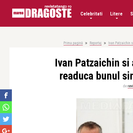
Celebritati
Litere
S
Prima pagină
Reportaj
Ivan Patzaichin s
Ivan Patzaichin si a
readuca bunul si
de
rev