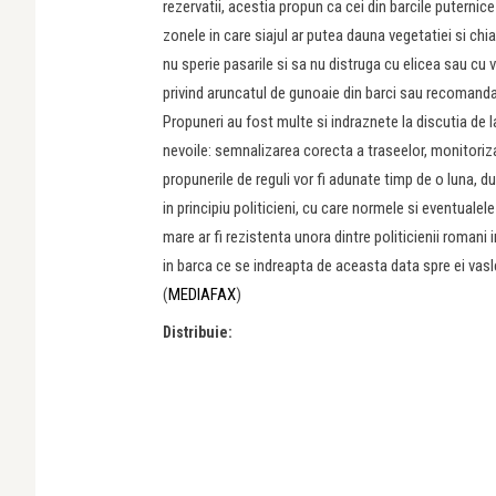
rezervatii, acestia propun ca cei din barcile puternic
zonele in care siajul ar putea dauna vegetatiei si chia
nu sperie pasarile si sa nu distruga cu elicea sau cu v
privind aruncatul de gunoaie din barci sau recomanda
Propuneri au fost multe si indraznete la discutia de l
nevoile: semnalizarea corecta a traseelor, monitoriza
propunerile de reguli vor fi adunate timp de o luna, du
in principiu politicieni, cu care normele si eventualele
mare ar fi rezistenta unora dintre politicienii romani 
in barca ce se indreapta de aceasta data spre ei vasl
(
MEDIAFAX
)
Distribuie: