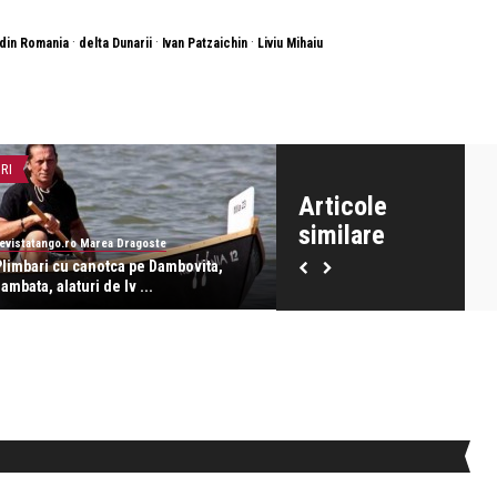
·
·
·
 din Romania
delta Dunarii
Ivan Patzaichin
Liviu Mihaiu
IRI
LIFE
Articole
similare
evistatango.ro Marea Dragoste
revistatango.ro Marea Dragoste
Plimbari cu canotca pe Dambovita,
Ivan Patzaichin vrea sa recu
ambata, alaturi de Iv ...
traditii gastronomice ...