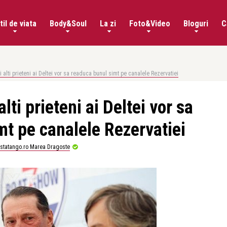
til de viata
Body&Soul
La zi
Foto&Video
Bloguri
C
i alti prieteni ai Deltei vor sa readuca bunul simt pe canalele Rezervatiei
lti prieteni ai Deltei vor sa
mt pe canalele Rezervatiei
istatango.ro Marea Dragoste