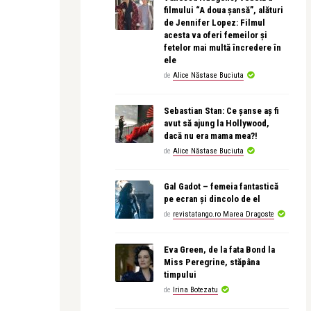
filmului “A doua șansă”, alături
de Jennifer Lopez: Filmul
acesta va oferi femeilor și
fetelor mai multă încredere în
ele
de
Alice Năstase Buciuta
Sebastian Stan: Ce șanse aș fi
avut să ajung la Hollywood,
dacă nu era mama mea?!
de
Alice Năstase Buciuta
Gal Gadot – femeia fantastică
pe ecran și dincolo de el
de
revistatango.ro Marea Dragoste
Eva Green, de la fata Bond la
Miss Peregrine, stăpâna
timpului
de
Irina Botezatu