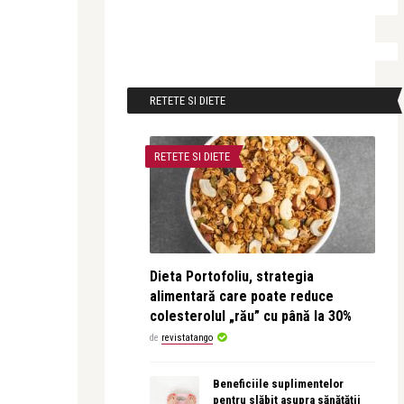
RETETE SI DIETE
RETETE SI DIETE
Dieta Portofoliu, strategia
alimentară care poate reduce
colesterolul „rău” cu până la 30%
de
revistatango
Beneficiile suplimentelor
pentru slăbit asupra sănătății