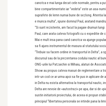
canotca e mai lunga decat cele normale, pentru a pute
bine compartimentate iar “vedeta” este un asa-numit 
suprafete de lemn numai bune de sezlong. Atentia la de
e munca multa”, spune domnul Paul, aratand mandru cu
“Si sunt rezistente, am facut la pagaie drumuri lungi.
Paul, care arata cateva fotografii cu o expeditie de c
Mai e mult insa pana cand canotca va ajunge populara 
sa fi ajuns instrumentul de masura al statutului socia
“Trebuie sa facem ordine in transportul in Delta”, a s
discursul sau de la prezentarea codului nautic al bunu
ONG-urile lui Patzaichin si Mihaiu, alaturi de Asoci
Show au propus cateva masuri de reglementare a trafic
intr-un cod ce ar urma apoi sa fie pus in aplicare de a
in Delta nu exista alternativa la transportul nautic, in
Delta are nevoie de «autostrazi» pe apa, dar si de «pi
sustin initiatorii proiectului, de aceea ei propun stab
principiul “libertatea personala se intinde pana la limi