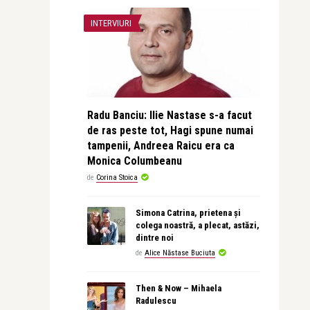
INTERVIURI
Radu Banciu: Ilie Nastase s-a facut
de ras peste tot, Hagi spune numai
tampenii, Andreea Raicu era ca
Monica Columbeanu
de
Corina Stoica
Simona Catrina, prietena și
colega noastră, a plecat, astăzi,
dintre noi
de
Alice Năstase Buciuta
Then & Now – Mihaela
Radulescu