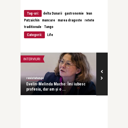
·
·
Tag-uri:
delta Dunarii
gastronomie
Ivan
·
·
·
Patzaichin
mancare
marea dragoste
retete
·
traditionale
Tango
Categorii:
Life
INTERVIURI
INTERVIURI
revistatango
Alice Năstase B
Evelin-Melinda Macho: Îmi iubesc
Mihaela Rădul
profesia, dar am și o ...
venit exact câ