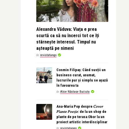
Alexandra Văduva: Viața e prea
scurtă ca să nu încerci tot ce îți
stârnește interesul. Timpul nu
așteaptă pe nimeni
de
revistatango
Cosmin Filipaș: Când susții un
business curat, asumat,
lucrurile pur și simplu se așază
în favoarea ta
de
Alice Năstase Buciuta
Ana-Maria Pop despre 𝐶𝑜𝑣𝑜𝑟
𝑃𝑙𝑎𝑛𝑡𝑒 𝑃𝑜𝑒𝑧𝑖𝑒: de la un shop de
plante de pe terasa Obor la un
proiect artistic interdisciplinar
de
revistatango