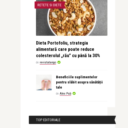
RETETE SI DIETE
Dieta Portofoliu, strategia
alimentară care poate reduce
colesterolul „rău” cu până la 30%
de
revistatango
Beneficiile suplimentelor
pentru slăbit asupra sănătății
tale
de
Alex Pub
TOP EDITORIALE