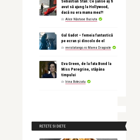
Sebastian Stan: Ce șanse aș fi
avut să ajung la Hollywood,
dacă nu era mama mea?!
de
Alice Năstase Buciuta
Gal Gadot – femeia fantastică
pe ecran și dincolo de el
de
revistatango.ro Marea Dragoste
Eva Green, de la fata Bond la
Miss Peregrine, stăpâna
timpului
de
Irina Botezatu
RETETE SI DIETE