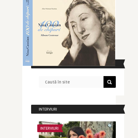
CAUTĂ ÎN SITE
INTERVIURI
INTERVIURI