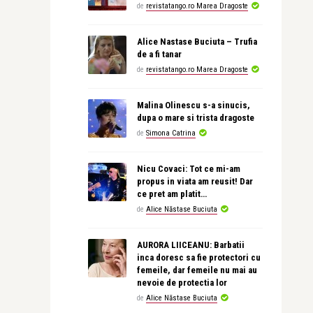
de
revistatango.ro Marea Dragoste
Alice Nastase Buciuta – Trufia
de a fi tanar
de
revistatango.ro Marea Dragoste
Malina Olinescu s-a sinucis,
dupa o mare si trista dragoste
de
Simona Catrina
Nicu Covaci: Tot ce mi-am
propus in viata am reusit! Dar
ce pret am platit…
de
Alice Năstase Buciuta
AURORA LIICEANU: Barbatii
inca doresc sa fie protectori cu
femeile, dar femeile nu mai au
nevoie de protectia lor
de
Alice Năstase Buciuta