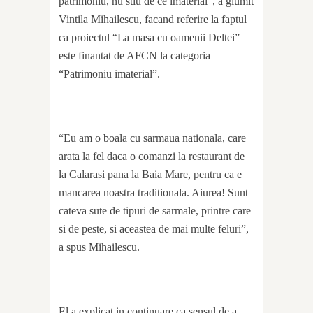
patrimoniu, nu stiu de ce imaterial”, a glumit
Vintila Mihailescu, facand referire la faptul
ca proiectul “La masa cu oamenii Deltei”
este finantat de AFCN la categoria
“Patrimoniu imaterial”.
“Eu am o boala cu sarmaua nationala, care
arata la fel daca o comanzi la restaurant de
la Calarasi pana la Baia Mare, pentru ca e
mancarea noastra traditionala. Aiurea! Sunt
cateva sute de tipuri de sarmale, printre care
si de peste, si aceastea de mai multe feluri”,
a spus Mihailescu.
El a explicat in continuare ca sensul de a