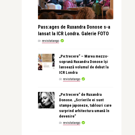
Pass:ages de Ruxandra Donose s-a
lansat la ICR Londra. Galerie FOTO
de
revistatango
„Pe:trecere” – Marea mezzo-
soprană Ruxandra Donose își
lansează volumul de debut la
ICR Londra
de
revistatango
„Pe:trecere” de Ruxandra
Donose. „Scrierile ei sunt
stampe japoneze, tablouri care
surprind arhitectura umană în
devenire”
de
revistatango