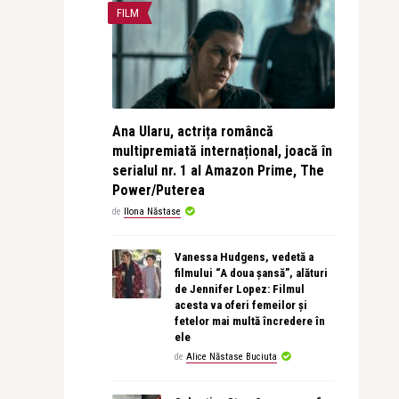
FILM
Ana Ularu, actrița româncă
multipremiată internațional, joacă în
serialul nr. 1 al Amazon Prime, The
Power/Puterea
de
Ilona Năstase
Vanessa Hudgens, vedetă a
filmului “A doua șansă”, alături
de Jennifer Lopez: Filmul
acesta va oferi femeilor și
fetelor mai multă încredere în
ele
de
Alice Năstase Buciuta