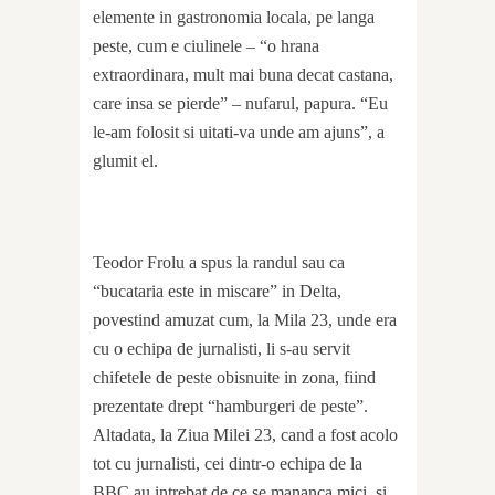
elemente in gastronomia locala, pe langa
peste, cum e ciulinele – “o hrana
extraordinara, mult mai buna decat castana,
care insa se pierde” – nufarul, papura. “Eu
le-am folosit si uitati-va unde am ajuns”, a
glumit el.
Teodor Frolu a spus la randul sau ca
“bucataria este in miscare” in Delta,
povestind amuzat cum, la Mila 23, unde era
cu o echipa de jurnalisti, li s-au servit
chifetele de peste obisnuite in zona, fiind
prezentate drept “hamburgeri de peste”.
Altadata, la Ziua Milei 23, cand a fost acolo
tot cu jurnalisti, cei dintr-o echipa de la
BBC au intrebat de ce se mananca mici, si