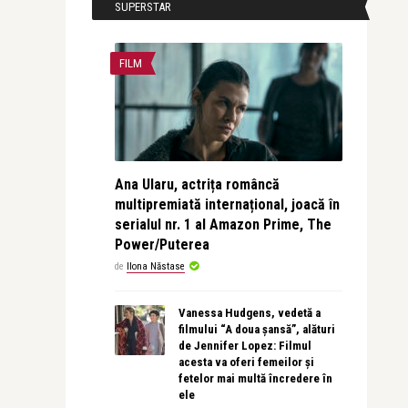
SUPERSTAR
FILM
Ana Ularu, actrița româncă
multipremiată internațional, joacă în
serialul nr. 1 al Amazon Prime, The
Power/Puterea
de
Ilona Năstase
Vanessa Hudgens, vedetă a
filmului “A doua șansă”, alături
de Jennifer Lopez: Filmul
acesta va oferi femeilor și
fetelor mai multă încredere în
ele