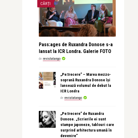
CĂRȚI
Pass:ages de Ruxandra Donose s-a
lansat la ICR Londra. Galerie FOTO
de
revistatango
„Pe:trecere” – Marea mezzo-
soprană Ruxandra Donose își
lansează volumul de debut la
ICR Londra
de
revistatango
„Pe:trecere” de Ruxandra
Donose. „Scrierile ei sunt
stampe japoneze, tablouri care
surprind arhitectura umană în
devenire”