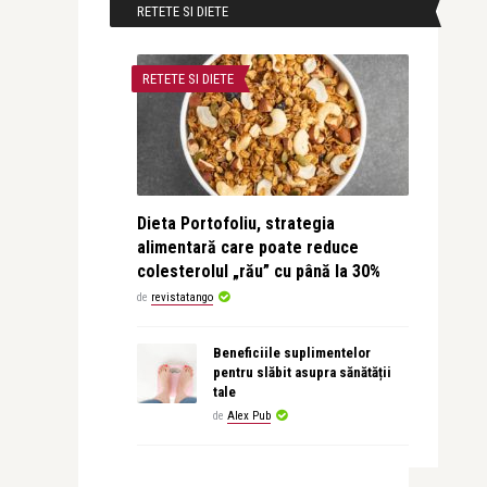
RETETE SI DIETE
RETETE SI DIETE
Dieta Portofoliu, strategia
alimentară care poate reduce
colesterolul „rău” cu până la 30%
de
revistatango
Beneficiile suplimentelor
pentru slăbit asupra sănătății
tale
de
Alex Pub