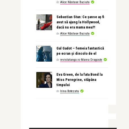
de
Alice Năstase Buciuta
Sebastian Stan: Ce șanse aș fi
avut să ajung la Hollywood,
dacă nu era mama mea?!
de
Alice Năstase Buciuta
Gal Gadot – femeia fantastică
pe ecran și dincolo de el
de
revistatango.ro Marea Dragoste
Eva Green, de la fata Bond la
Miss Peregrine, stăpâna
timpului
de
Irina Botezatu