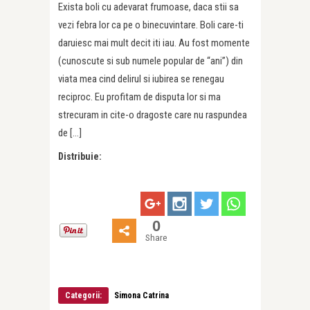
Exista boli cu adevarat frumoase, daca stii sa
vezi febra lor ca pe o binecuvintare. Boli care-ti
daruiesc mai mult decit iti iau. Au fost momente
(cunoscute si sub numele popular de “ani”) din
viata mea cind delirul si iubirea se renegau
reciproc. Eu profitam de disputa lor si ma
strecuram in cite-o dragoste care nu raspundea
de […]
Distribuie:
0
Share
Categorii:
Simona Catrina