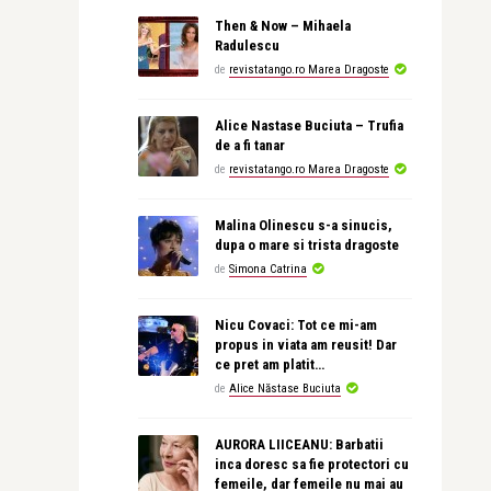
Then & Now – Mihaela
Radulescu
de
revistatango.ro Marea Dragoste
Alice Nastase Buciuta – Trufia
de a fi tanar
de
revistatango.ro Marea Dragoste
Malina Olinescu s-a sinucis,
dupa o mare si trista dragoste
de
Simona Catrina
Nicu Covaci: Tot ce mi-am
propus in viata am reusit! Dar
ce pret am platit…
de
Alice Năstase Buciuta
AURORA LIICEANU: Barbatii
inca doresc sa fie protectori cu
femeile, dar femeile nu mai au