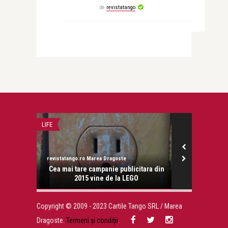
de
revistatango
LIFE
STIRI
revistatango.ro Marea Dragoste
revistatango.ro
onose.
Cea mai tare campanie publicitara din
Snoop Dogg 
2015 vine de la LEGO
Copyright © 2009 - 2023 Cartile Tango SRL / Marea
Dragoste.
Termeni și condiții
.