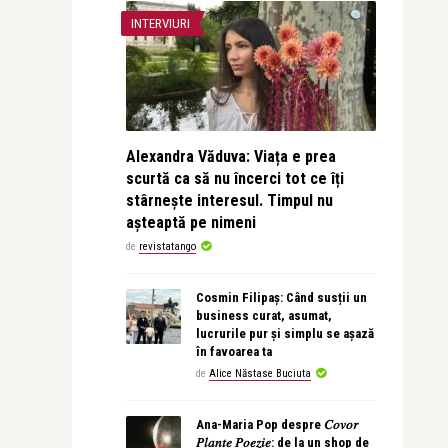
INTERVIURI
Alexandra Văduva: Viața e prea
scurtă ca să nu încerci tot ce îți
stârnește interesul. Timpul nu
așteaptă pe nimeni
de
revistatango
Cosmin Filipaș: Când susții un
business curat, asumat,
lucrurile pur și simplu se așază
în favoarea ta
de
Alice Năstase Buciuta
Ana-Maria Pop despre 𝐶𝑜𝑣𝑜𝑟
𝑃𝑙𝑎𝑛𝑡𝑒 𝑃𝑜𝑒𝑧𝑖𝑒: de la un shop de