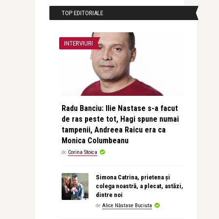
TOP EDITORIALE
INTERVIURI
Radu Banciu: Ilie Nastase s-a facut
de ras peste tot, Hagi spune numai
tampenii, Andreea Raicu era ca
Monica Columbeanu
de
Corina Stoica
Simona Catrina, prietena și
colega noastră, a plecat, astăzi,
dintre noi
de
Alice Năstase Buciuta