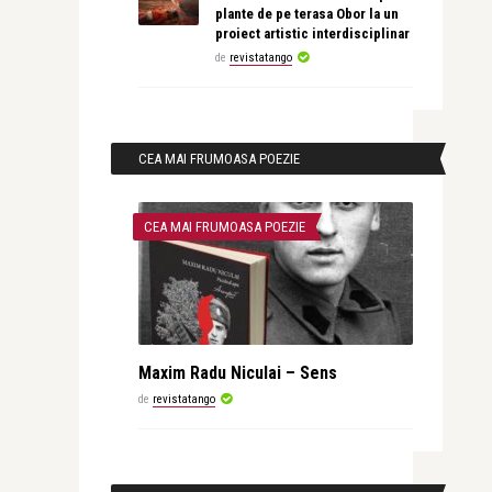
plante de pe terasa Obor la un
proiect artistic interdisciplinar
de
revistatango
CEA MAI FRUMOASA POEZIE
CEA MAI FRUMOASA POEZIE
Maxim Radu Niculai – Sens
de
revistatango