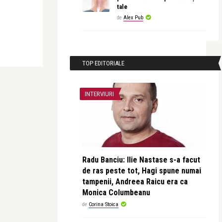
tale
de
Alex Pub
TOP EDITORIALE
INTERVIURI
Radu Banciu: Ilie Nastase s-a facut
de ras peste tot, Hagi spune numai
tampenii, Andreea Raicu era ca
Monica Columbeanu
de
Corina Stoica