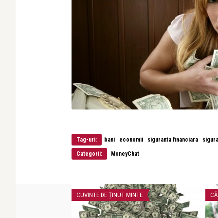
·
·
·
Tag-uri:
bani
economii
siguranta financiara
sigura
Categorii:
MoneyChat
CUVINTE DE ȚINUT MINTE
CĂ