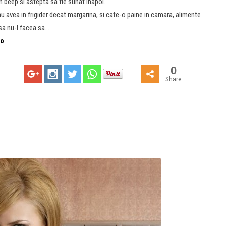
n beep si astepta sa fie sunat inapoi.
avea in frigider decat margarina, si cate-o paine in camara, alimente
insa nu-l facea sa…
ro
0
Share