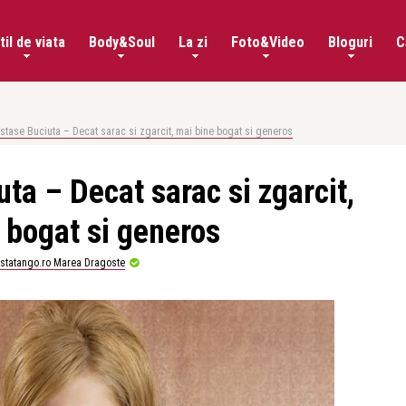
til de viata
Body&Soul
La zi
Foto&Video
Bloguri
C
stase Buciuta – Decat sarac si zgarcit, mai bine bogat si generos
ta – Decat sarac si zgarcit,
 bogat si generos
istatango.ro Marea Dragoste