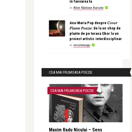
în favoarea ta
de
Alice Năstase Buciuta
Ana-Maria Pop despre 𝐶𝑜𝑣𝑜𝑟
𝑃𝑙𝑎𝑛𝑡𝑒 𝑃𝑜𝑒𝑧𝑖𝑒: de la un shop de
plante de pe terasa Obor la un
proiect artistic interdisciplinar
de
revistatango
CEA MAI FRUMOASA POEZIE
CEA MAI FRUMOASA POEZIE
Maxim Radu Niculai – Sens