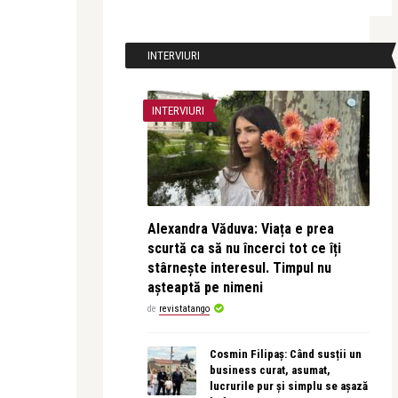
INTERVIURI
INTERVIURI
Alexandra Văduva: Viața e prea
scurtă ca să nu încerci tot ce îți
stârnește interesul. Timpul nu
așteaptă pe nimeni
de
revistatango
Cosmin Filipaș: Când susții un
business curat, asumat,
lucrurile pur și simplu se așază