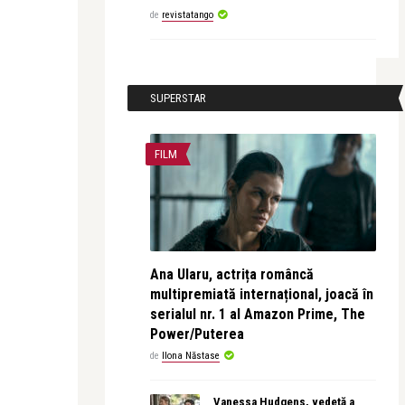
de
revistatango
SUPERSTAR
FILM
Ana Ularu, actrița româncă
multipremiată internațional, joacă în
serialul nr. 1 al Amazon Prime, The
Power/Puterea
de
Ilona Năstase
Vanessa Hudgens, vedetă a