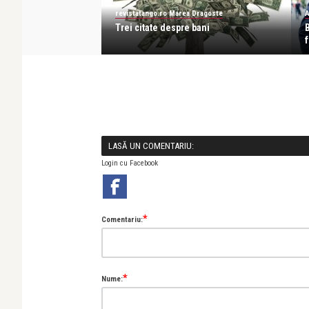
revistatango.ro Marea Dragoste
A
 un milion de
Trei citate despre bani
ânia
f
LASĂ UN COMENTARIU:
Login cu Facebook
*
Comentariu:
*
Nume: