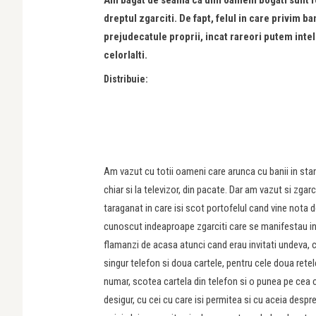
Am bagat de seama ca unii oameni bogati sunt foa
dreptul zgarciti. De fapt, felul in care privim b
prejudecatule proprii, incat rareori putem intel
celorlalti.
Distribuie:
Am vazut cu totii oameni care arunca cu banii in sta
chiar si la televizor, din pacate. Dar am vazut si zgarci
taraganat in care isi scot portofelul cand vine nota de
cunoscut indeaproape zgarciti care se manifestau in 
flamanzi de acasa atunci cand erau invitati undeva, 
singur telefon si doua cartele, pentru cele doua rete
numar, scotea cartela din telefon si o punea pe cea 
desigur, cu cei cu care isi permitea si cu aceia despr