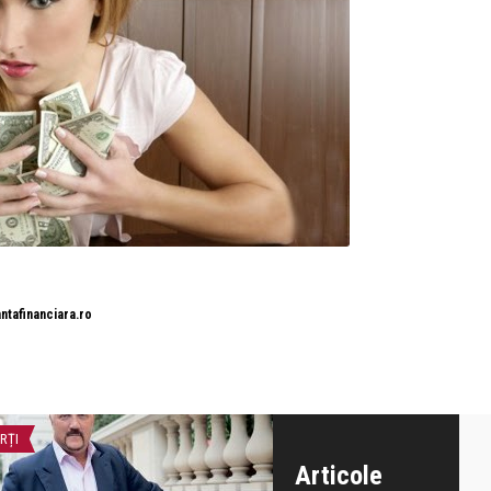
ntafinanciara.ro
RȚI
MONEYCHAT
Articole