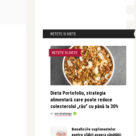
Alice Năstase Buciuta
revistatango
Ora Pământului, exercițiu de
Revolut lans
cumpătare
Bank în Rega
RETETE SI DIETE
RETETE SI DIETE
Dieta Portofoliu, strategia
alimentară care poate reduce
colesterolul „rău” cu până la 30%
de
revistatango
Beneficiile suplimentelor
pentru slăbit asupra sănătății