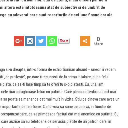
rte atenti cu banii lor, atat de atenti, incat uneori par de-a
anii altora este intotdeauna atat de subiectiv si de umbrit de
ege cu adevarat care sunt resorturile de actiune financiara ale
0
Share
nga si-n dreapta, intr-o forma de exhibitionism absurd – uneori ii vedem
ti „de profesie”, pe care ii recunosti de la prima intalnire, dupa felul
 plata, ca sa-ti lase timp sa te oferi tu s-o platesti. Eu, una, am
cele mai caraghioase feluri cu putinta. Care plecau intentionat cat mai
ca sa poata sa manance cat mai mult in vizita. Stiu pe cineva care avea un
le importante de telefonie. Cand voia sa sune pe cineva, in functie de
corespunzatoare, ca sa primeasca facturi cat mai anemice cu putinta. Si,
e care auzise ca au telefoane de serviciu, platite de un patron care, in