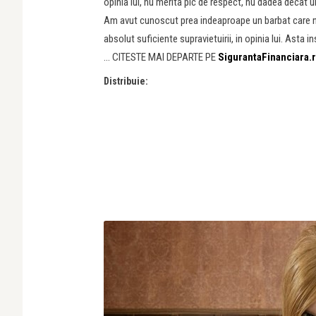
opinia lui, nu merita pic de respect, nu dadea decat u
Am avut cunoscut prea indeaproape un barbat care nu 
absolut suficiente supravietuirii, in opinia lui. Asta 
… CITESTE MAI DEPARTE PE
SigurantaFinanciara.
Distribuie: