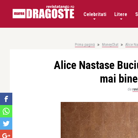
Celebritati
Litere
S
Prima pagină
MoneyChat
Alice Na
Alice Nastase Buciu
mai bine
de
rev