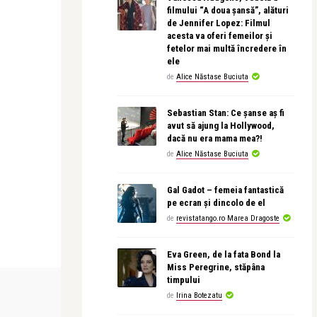
filmului “A doua șansă”, alături
de Jennifer Lopez: Filmul
acesta va oferi femeilor și
fetelor mai multă încredere în
ele
de
Alice Năstase Buciuta
Sebastian Stan: Ce șanse aș fi
avut să ajung la Hollywood,
dacă nu era mama mea?!
de
Alice Năstase Buciuta
Gal Gadot – femeia fantastică
pe ecran și dincolo de el
de
revistatango.ro Marea Dragoste
Eva Green, de la fata Bond la
Miss Peregrine, stăpâna
timpului
MONEYCHAT
LIFE
de
Irina Botezatu