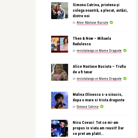
Simona Catrina, prietena și
colega noastră, a plecat, astăzi,
dintre noi
de
Alice Năstase Buciuta
Then & Now – Mihaela
Radulescu
de
revistatango.ro Marea Dragoste
Alice Nastase Buciuta – Trufia
de a fi tanar
de
revistatango.ro Marea Dragoste
Malina Olinescu s-a sinucis,
dupa o mare si trista dragoste
de
Simona Catrina
Nicu Covaci: Tot ce mi-am
propus in viata am reusit! Dar
ce pret am platit…