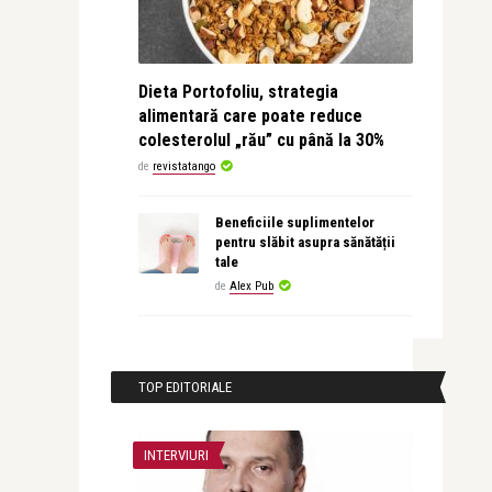
Dieta Portofoliu, strategia
alimentară care poate reduce
colesterolul „rău” cu până la 30%
de
revistatango
Beneficiile suplimentelor
pentru slăbit asupra sănătății
tale
de
Alex Pub
TOP EDITORIALE
INTERVIURI