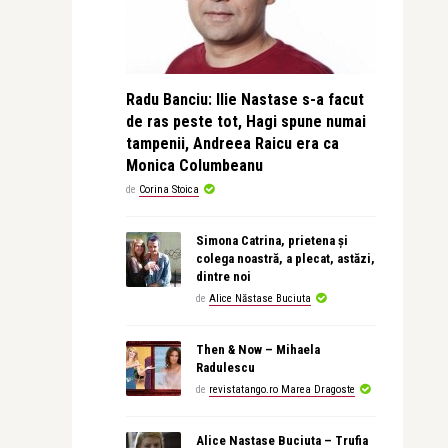
Radu Banciu: Ilie Nastase s-a facut
de ras peste tot, Hagi spune numai
tampenii, Andreea Raicu era ca
Monica Columbeanu
de
Corina Stoica
Simona Catrina, prietena și
colega noastră, a plecat, astăzi,
dintre noi
de
Alice Năstase Buciuta
Then & Now – Mihaela
Radulescu
de
revistatango.ro Marea Dragoste
Alice Nastase Buciuta – Trufia