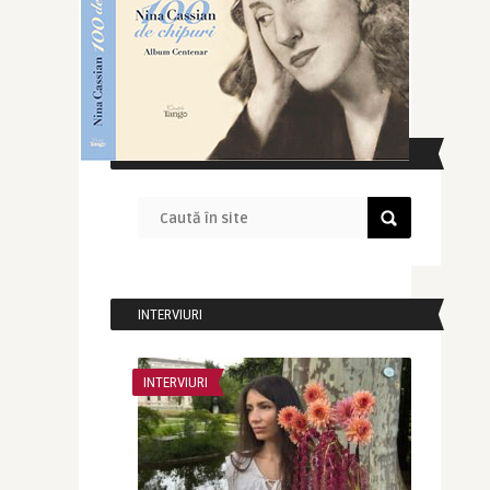
CAUTĂ ÎN SITE
INTERVIURI
INTERVIURI