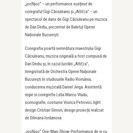
„jocNjoc” – un performance susținut de
coregraful Gigi Căciuleanu și „Altitza” – un
spectacol de dans de Gigi Căciuleanu pe muzica
de Dan Dediu, prezentat de Baletul Operei
Naționale București.
Coregrafia poartă semnătura maestrului Gigi
Căciuleanu, muzica originală a fost compusă de
Dan Dediu și, în cazul lucrării „Altitza”,
înregistrată de Orchestra Operei Naționale
București în studiourile Radio România,
conducerea muzicală Daniel Jinga. Asistentă
regie si coregrefie Lelia Marcu-Vladu,
scenografie, costume Viorica Petrovici, light
design Cristian Simon, design proiecții realizat
de Dilmana Iordanova.
„jocNjoc” One-Man-Show-Performance de și cu