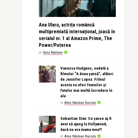
Ana Ularu, actrița româncă
multipremiată internațional, joacă în
serialul nr. 1 al Amazon Prime, The
Power/Puterea
de
Ilona Năstase
Vanessa Hudgens, vedetă a
filmului “A doua șansă”, alături
de Jennifer Lopez: Filmul
acesta va oferi femeilor și
fetelor mai multă încredere în
ele
de
Alice Năstase Buciuta
Sebastian Stan: Ce șanse aș fi
avut să ajung la Hollywood,
dacă nu era mama mea?!
de
Alice Năstase Buciuta