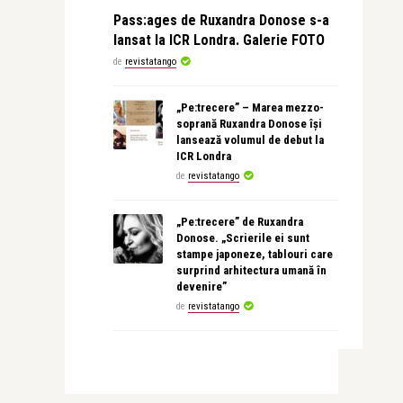
Pass:ages de Ruxandra Donose s-a
lansat la ICR Londra. Galerie FOTO
de
revistatango
„Pe:trecere” – Marea mezzo-
soprană Ruxandra Donose își
lansează volumul de debut la
ICR Londra
de
revistatango
„Pe:trecere” de Ruxandra
Donose. „Scrierile ei sunt
stampe japoneze, tablouri care
surprind arhitectura umană în
devenire”
de
revistatango