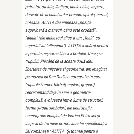
patru foi, steluțe, lănțișor, unele chiar, se pare,
derivate de la cultul solar precum spirala, cercul,
coloana. ALTIȚA desemnează „poziția
superioară a mânecii, când este brodată”,
“altitia” (din latinescul altus-a-um, „înalt”, cu
superlativul “altissima”). ALTIȚA a apărut pentru
a permite mișcarea liberă a brațului. Deci și a
trupului. Plecând de la aceste două idei,
libertatea de mișcare și geometria, am imaginat
pe muzica lui Dan Dediu o coregrafie în care
trupurile (femei, bărbați, cupluri, grupuri)
reprezentând deja în sine o geometrie
complexă, evoluează într-o lume de structuri,
forme și/sau simboluri, ale unui spațiu
scenografic imaginat de Viorica Petrovici și
inspirat de formele proprii acestei specificități a
iiei românești : ALTIȚA. Și tocmai pentru a