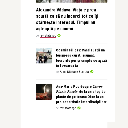
Alexandra Văduva: Viața e prea
scurtă ca să nu încerci tot ce îți
stârnește interesul. Timpul nu
așteaptă pe nimeni
de
revistatango
Cosmin Filipaș: Când susții un
business curat, asumat,
lucrurile pur și simplu se așază
în favoarea ta
de
Alice Năstase Buciuta
Ana-Maria Pop despre 𝐶𝑜𝑣𝑜𝑟
𝑃𝑙𝑎𝑛𝑡𝑒 𝑃𝑜𝑒𝑧𝑖𝑒: de la un shop de
plante de pe terasa Obor la un
proiect artistic interdisciplinar
de
revistatango