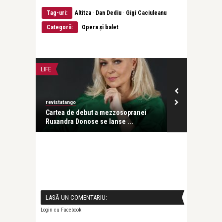
·
·
Tag-uri:
Altitza
Dan Dediu
Gigi Caciuleanu
Categorii:
Opera și balet
LIFE
CĂRȚI
revistatango
revistatango
e s-a
Cartea de debut a mezzosopranei
„Pe:trecere”
Ruxandra Donose se lanse ...
„Scrierile ei .
LASĂ UN COMENTARIU:
Login cu Facebook