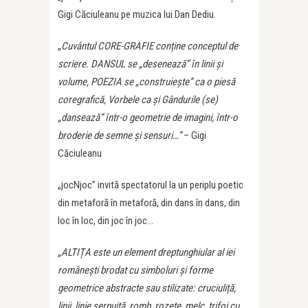
Gigi Căciuleanu pe muzica lui Dan Dediu.
„
Cuvântul CORE-GRAFIE conține conceptul de
scriere. DANSUL se „desenează” în linii și
volume, POEZIA se „construiește” ca o piesă
coregrafică, Vorbele ca și Gândurile (se)
„dansează” într-o geometrie de imagini, într-o
broderie de semne și sensuri…”
– Gigi
Căciuleanu
„jocNjoc” invită spectatorul la un periplu poetic
din metaforă în metaforă, din dans în dans, din
loc în loc, din joc în joc…
„ALTIȚA este un element dreptunghiular al iei
românești brodat cu simboluri și forme
geometrice abstracte sau stilizate: cruciuliță,
linii, linie șerpuită, romb, rozete, melc, trifoi cu