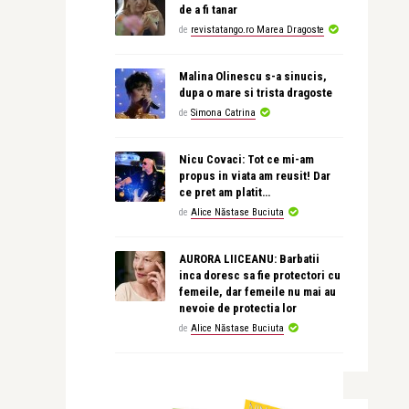
de a fi tanar
de
revistatango.ro Marea Dragoste
Malina Olinescu s-a sinucis,
dupa o mare si trista dragoste
de
Simona Catrina
Nicu Covaci: Tot ce mi-am
propus in viata am reusit! Dar
ce pret am platit…
de
Alice Năstase Buciuta
AURORA LIICEANU: Barbatii
inca doresc sa fie protectori cu
femeile, dar femeile nu mai au
nevoie de protectia lor
de
Alice Năstase Buciuta