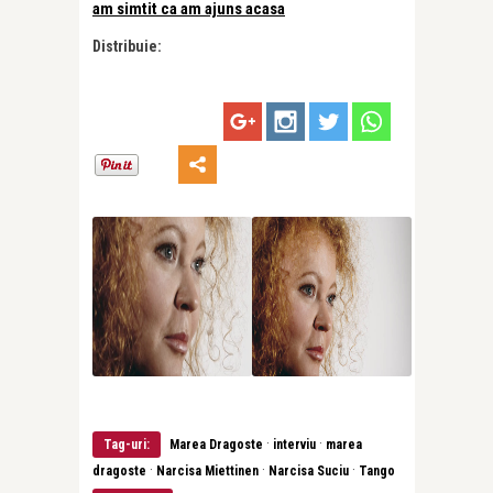
am simtit ca am ajuns acasa
Distribuie:
·
·
Tag-uri:
Marea Dragoste
interviu
marea
·
·
·
dragoste
Narcisa Miettinen
Narcisa Suciu
Tango