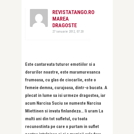
REVISTATANGO.RO
MAREA
DRAGOSTE
27 ianuarie 2012, 07:20
Este cantareata tuturor emotiilor si a
dorurilor noastre, este maramuresanca
frumoasa, cu glas de ciocarlie, este o
femeie demna, curajoasa, dintr-o bucata. A
plecat in lume sa isi urmeze dragostea, iar
acum Narcisa Suciu se numeste Narcisa
Miettinen si invata finlandeza… Ii uram La
multi ani din tot sufletul, cu toata
recunostinta pe care o purtam in suflet