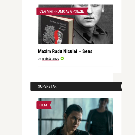
CEA MAI FRUMOASA POEZIE
Maxim Radu Niculai – Sens
de
revistatango
SUPERSTAR
FILM