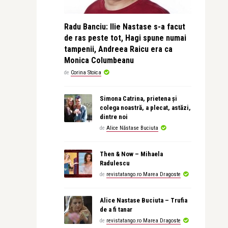
Radu Banciu: Ilie Nastase s-a facut
de ras peste tot, Hagi spune numai
tampenii, Andreea Raicu era ca
Monica Columbeanu
de
Corina Stoica
Simona Catrina, prietena și
colega noastră, a plecat, astăzi,
dintre noi
de
Alice Năstase Buciuta
Then & Now – Mihaela
Radulescu
de
revistatango.ro Marea Dragoste
Alice Nastase Buciuta – Trufia
de a fi tanar
de
revistatango.ro Marea Dragoste