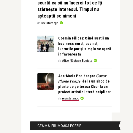
scurtă ca să nu încerci tot ce îți
stârnește interesul. Timpul nu
așteaptă pe nimeni
de
revistatango
Cosmin Filipaș: Când susții un
business curat, asumat,
lucrurile pur și simplu se așază
în favoarea ta
de
Alice Năstase Buciuta
Ana-Maria Pop despre 𝐶𝑜𝑣𝑜𝑟
𝑃𝑙𝑎𝑛𝑡𝑒 𝑃𝑜𝑒𝑧𝑖𝑒: de la un shop de
plante de pe terasa Obor la un
proiect artistic interdisciplinar
de
revistatango
CEA MAI FRUMOASA POEZIE