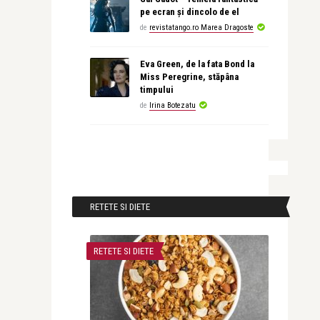
pe ecran și dincolo de el
de
revistatango.ro Marea Dragoste
Eva Green, de la fata Bond la
Miss Peregrine, stăpâna
timpului
de
Irina Botezatu
RETETE SI DIETE
RETETE SI DIETE