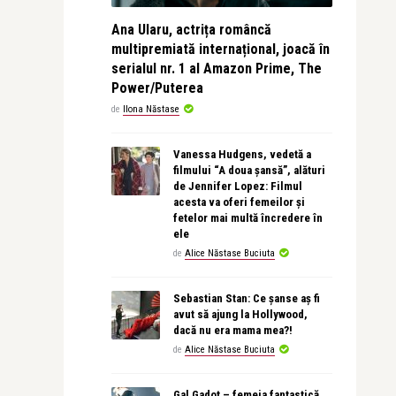
Ana Ularu, actrița româncă
multipremiată internațional, joacă în
serialul nr. 1 al Amazon Prime, The
Power/Puterea
de
Ilona Năstase
Vanessa Hudgens, vedetă a
filmului “A doua șansă”, alături
de Jennifer Lopez: Filmul
acesta va oferi femeilor și
fetelor mai multă încredere în
ele
de
Alice Năstase Buciuta
Sebastian Stan: Ce șanse aș fi
avut să ajung la Hollywood,
dacă nu era mama mea?!
de
Alice Năstase Buciuta
Gal Gadot – femeia fantastică