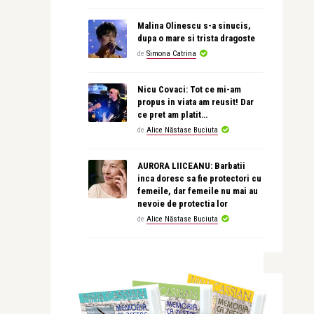
Malina Olinescu s-a sinucis,
dupa o mare si trista dragoste
de
Simona Catrina
Nicu Covaci: Tot ce mi-am
propus in viata am reusit! Dar
ce pret am platit…
de
Alice Năstase Buciuta
AURORA LIICEANU: Barbatii
inca doresc sa fie protectori cu
femeile, dar femeile nu mai au
nevoie de protectia lor
de
Alice Năstase Buciuta