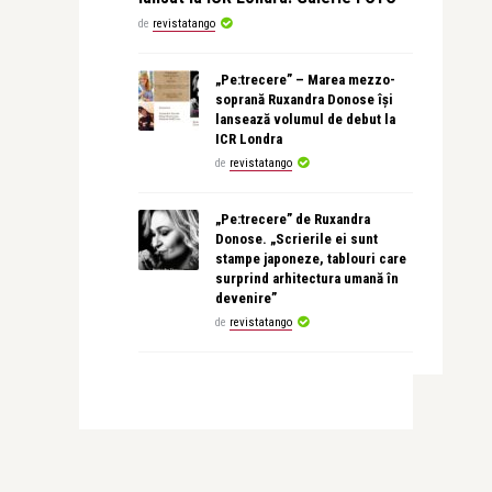
de
revistatango
„Pe:trecere” – Marea mezzo-
soprană Ruxandra Donose își
lansează volumul de debut la
ICR Londra
de
revistatango
„Pe:trecere” de Ruxandra
Donose. „Scrierile ei sunt
stampe japoneze, tablouri care
surprind arhitectura umană în
devenire”
de
revistatango