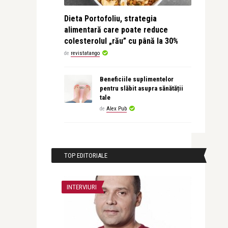
Dieta Portofoliu, strategia
alimentară care poate reduce
colesterolul „rău” cu până la 30%
de
revistatango
Beneficiile suplimentelor
pentru slăbit asupra sănătății
tale
de
Alex Pub
TOP EDITORIALE
INTERVIURI