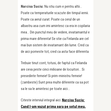
Narcisa Suciu:
Nu stiu cum e pentru altii…
Poate ca temperaturile scazute din timpul iernii.
Poate ca aerul curat. Poate ca cerul de un
albastru asa cum imi amintesc ca era in copilaria
mea… Din punctul meu de vedere, invatamantul e
prima mare diferenta! Se stie ca Finlanda are cel
mai bun sistem de invatamant din lume. Cred ca
de aici porneste tot, cred ca asta face diferenta.
Trebuie tinut cont, totusi, de faptul ca Finlanda
are ceva peste cinci milioane de locuitori… Si
presedinte femeie! Si prim-ministru femeie!
(zambeste) Sunt prea multe diferente ca sa pot
sa le sa le amintesc pe toate aici…
Citeste interviul integral aici:
Narcisa Suciu:
Cand l-am vazut prima oara pe sotul meu,